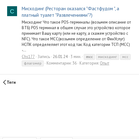
Мискодинг (Ресторан оказался "Фастфудом ", а
C
платный туалет "Развлечениями"?)
Мискодинг Что такое POS-терминалы (возьмем описание от
ВТБ) POS терминал в общем случае это устройство которое
принимает Вашу карту (или не карту, а скажем устройство с
NFC). Что такое MCC(возьмем определение от ФинУслуг)
НСПК определеляет этот код так: Код категории ТСП (МСС)
-...
Chs177
Запись
26.01.24
3 мин.
mcc
мискодинг
мсс
Комментарии: 36
Категория:
Опыт
флагомер
Теги