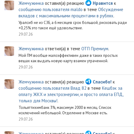
Жемчужинка
оставил(а) реакцию
Нравится
к
сообщению пользователя maldo
в теме
Обсуждение
вкладов с максимальными процентами в рублях
.
Уралсиб не из СЗБ, а 6 месяцев срок большой, рисковать ради
+0,25% это такое ещё удовольствие.
29.07.26
Жемчужинка
ответил(а) в теме
ОТП Премиум
.
Мой ПМ вообще малоэффективен даже в таких простых
вещах как выдать новую карту взамен утраченной.
29.07.26
Жемчужинка
оставил(а) реакцию
Спасибо!
к
сообщению пользователя Влад 82
в теме
Кешбэк за
оплату ЖКХ и электроэнергии, и просто оплата ЕПД,
только для Москвы!
.
Тольяттихимбанк 3%, максимум 2000 в месяц. Список
исключений небольшой. Отделение в Москве есть.
29.07.26
Жемчужинка
оставил(а) реакцию
Спасибо!
к