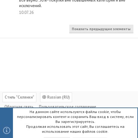
Всё верно. 30% - покупки вне повышенных категорий и вне
исключений.
10.07.26
Показать предыдущие элементы
Cтиль "Склянки"
Russian (RU)
Обратная связь
Пользовательское соглашение
На данном сайте используются файлы cookie, чтобы
Политика конфиденциальности
Помощь
Главная
R
персонализировать контент и сохранить Ваш вход в систему, если
S
Вы зарегистрируетесь.
S
Продолжая использовать этот сайт, Вы соглашаетесь на
использование наших файлов cookie.
®
Community platform by XenForo
© 2010-2023 XenForo Ltd.
|
Style by