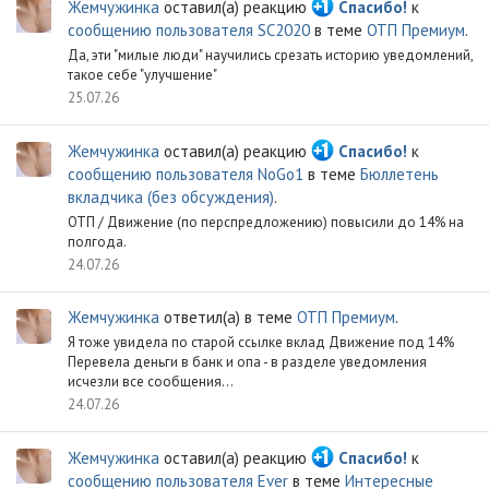
Жемчужинка
оставил(а) реакцию
Спасибо!
к
сообщению пользователя SC2020
в теме
ОТП Премиум
.
Да, эти "милые люди" научились срезать историю уведомлений,
такое себе "улучшение"
25.07.26
Жемчужинка
оставил(а) реакцию
Спасибо!
к
сообщению пользователя NoGo1
в теме
Бюллетень
вкладчика (без обсуждения)
.
ОТП / Движение (по перспредложению) повысили до 14% на
полгода.
24.07.26
Жемчужинка
ответил(а) в теме
ОТП Премиум
.
Я тоже увидела по старой ссылке вклад Движение под 14%
Перевела деньги в банк и опа - в разделе уведомления
исчезли все сообщения...
24.07.26
Жемчужинка
оставил(а) реакцию
Спасибо!
к
сообщению пользователя Ever
в теме
Интересные