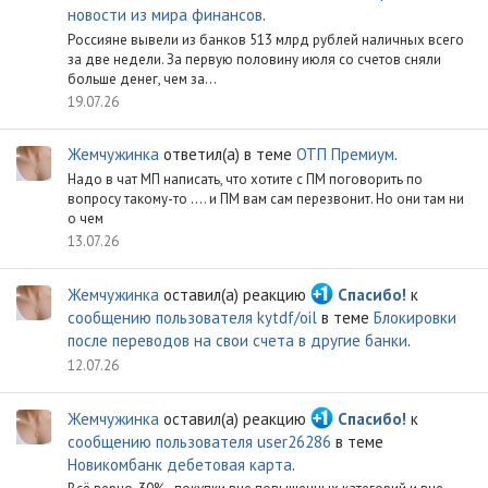
новости из мира финансов
.
Россияне вывели из банков 513 млрд рублей наличных всего
за две недели. За первую половину июля со счетов сняли
больше денег, чем за...
19.07.26
Жемчужинка
ответил(а) в теме
ОТП Премиум
.
Надо в чат МП написать, что хотите с ПМ поговорить по
вопросу такому-то .... и ПМ вам сам перезвонит. Но они там ни
о чем
13.07.26
Жемчужинка
оставил(а) реакцию
Спасибо!
к
сообщению пользователя kytdf/oil
в теме
Блокировки
после переводов на свои счета в другие банки
.
12.07.26
Жемчужинка
оставил(а) реакцию
Спасибо!
к
сообщению пользователя user26286
в теме
Новикомбанк дебетовая карта
.