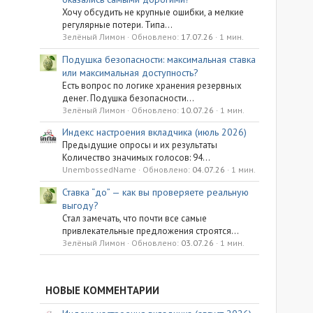
Хочу обсудить не крупные ошибки, а мелкие
регулярные потери. Типа...
Зелёный Лимон
Обновлено:
17.07.26
1 мин.
Подушка безопасности: максимальная ставка
или максимальная доступность?
Есть вопрос по логике хранения резервных
денег. Подушка безопасности...
Зелёный Лимон
Обновлено:
10.07.26
1 мин.
Индекс настроения вкладчика (июль 2026)
Предыдущие опросы и их результаты
Количество значимых голосов: 94...
UnembossedName
Обновлено:
04.07.26
1 мин.
Ставка “до” — как вы проверяете реальную
выгоду?
Стал замечать, что почти все самые
привлекательные предложения строятся...
Зелёный Лимон
Обновлено:
03.07.26
1 мин.
НОВЫЕ КОММЕНТАРИИ