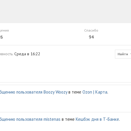
щения
Спасибо
26
94
ивность
Среда в 16:22
Найти
бщению пользователя Boozy Woozy
в теме
Ozon | Карта
.
бщению пользователя mistenas
в теме
Кешбэк дня в Т-Банке
.