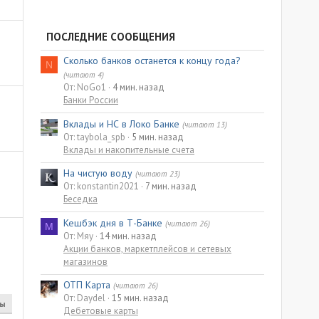
ПОСЛЕДНИЕ СООБЩЕНИЯ
Сколько банков останется к концу года?
N
(читают 4)
От: NoGo1
4 мин. назад
Банки России
Вклады и НС в Локо Банке
(читают 13)
От: taybola_spb
5 мин. назад
Вклады и накопительные счета
На чистую воду
(читают 23)
От: konstantin2021
7 мин. назад
Беседка
Кешбэк дня в Т-Банке
(читают 26)
М
От: Мяу
14 мин. назад
Акции банков, маркетплейсов и сетевых
магазинов
ОТП Карта
(читают 26)
От: Daydel
15 мин. назад
ты
Дебетовые карты