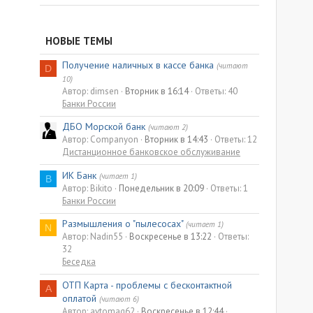
НОВЫЕ ТЕМЫ
Получение наличных в кассе банка
(читают
D
10)
Автор: dimsen
Вторник в 16:14
Ответы: 40
Банки России
ДБО Морской банк
(читают 2)
Автор: Companyon
Вторник в 14:43
Ответы: 12
Дистанционное банковское обслуживание
ИК Банк
(читает 1)
B
Автор: Bikito
Понедельник в 20:09
Ответы: 1
Банки России
Размышления о "пылесосах"
(читает 1)
N
Автор: Nadin55
Воскресенье в 13:22
Ответы:
32
Беседка
ОТП Карта - проблемы с бесконтактной
A
оплатой
(читают 6)
Автор: avtomag62
Воскресенье в 12:44