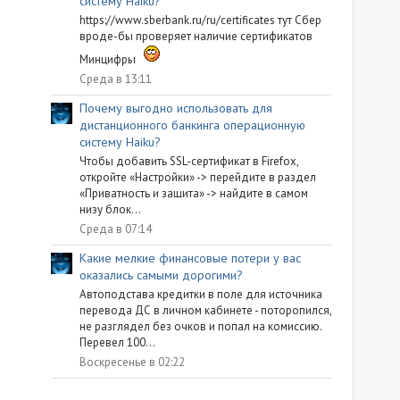
систему Haiku?
https://www.sberbank.ru/ru/certificates тут Сбер
вроде-бы проверяет наличие сертификатов
Минцифры
Среда в 13:11
Почему выгодно использовать для
дистанционного банкинга операционную
систему Haiku?
Чтобы добавить SSL-сертификат в Firefox,
откройте «Настройки» -> перейдите в раздел
«Приватность и защита» -> найдите в самом
низу блок...
Среда в 07:14
Какие мелкие финансовые потери у вас
оказались самыми дорогими?
Автоподстава кредитки в поле для источника
перевода ДС в личном кабинете - поторопился,
не разглядел без очков и попал на комиссию.
Перевел 100...
Воскресенье в 02:22