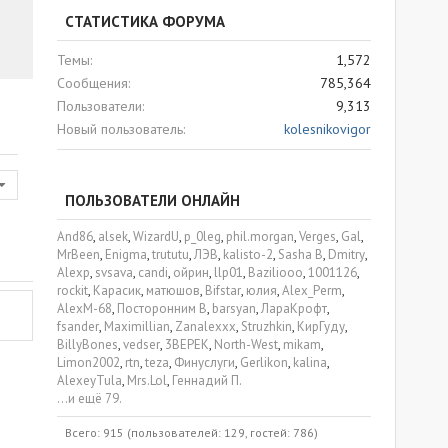
СТАТИСТИКА ФОРУМА
Темы
1,572
Сообщения
785,364
Пользователи
9,313
Новый пользователь
kolesnikovigor
ПОЛЬЗОВАТЕЛИ ОНЛАЙН
And86
alsek
WizardU
p_0leg
phil.morgan
Verges
Gal
MrBeen
Enigma
trututu
ЛЭВ
kalisto-2
Sasha B
Dmitry
Alexp
svsava
candi
ойрин
llp01
Baziliooo
1001126
rockit
Карасик
матюшов
Bifstar
юлия
Alex_Perm
AlexM-68
Посторонним В
barsyan
ЛараКрофт
fsander
Maximillian
Zanalexxx
Struzhkin
КирГуду
BillyBones
vedser
3BEPEK
North-West
mikam
Limon2002
rtn
teza
Финуслуги
Gerlikon
kalina
AlexeyTula
Mrs.Lol
Геннадий П.
...и ещё 79.
Всего: 915 (пользователей: 129, гостей: 786)