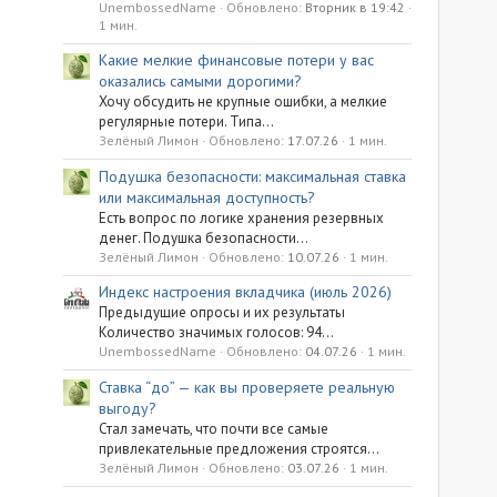
UnembossedName
Обновлено:
Вторник в 19:42
1 мин.
Какие мелкие финансовые потери у вас
оказались самыми дорогими?
Хочу обсудить не крупные ошибки, а мелкие
регулярные потери. Типа...
Зелёный Лимон
Обновлено:
17.07.26
1 мин.
Подушка безопасности: максимальная ставка
или максимальная доступность?
Есть вопрос по логике хранения резервных
денег. Подушка безопасности...
Зелёный Лимон
Обновлено:
10.07.26
1 мин.
Индекс настроения вкладчика (июль 2026)
Предыдущие опросы и их результаты
Количество значимых голосов: 94...
UnembossedName
Обновлено:
04.07.26
1 мин.
Ставка “до” — как вы проверяете реальную
выгоду?
Стал замечать, что почти все самые
привлекательные предложения строятся...
Зелёный Лимон
Обновлено:
03.07.26
1 мин.