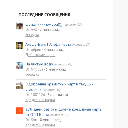
ПОСЛЕДНИЕ СООБЩЕНИЯ
Шутка >>>> юмора))))
(читают 21)
От: A•U
2 мин. назад
Беседка
Альфа-Банк | Альфа-карта
(читают 27)
От: ойрин
4 мин. назад
Дебетовые карты
На чистую воду
(читают 44)
От: N@dya
5 мин. назад
Беседка
Одобрение кредитных карт в текущих
условиях
(читают 38)
От: 1001126
6 мин. назад
Кредитные карты
120 дней без % и другие кредитные карты
K
от ОТП Банка
(читают 19)
От: Kort
8 мин. назад
Кредитные карты