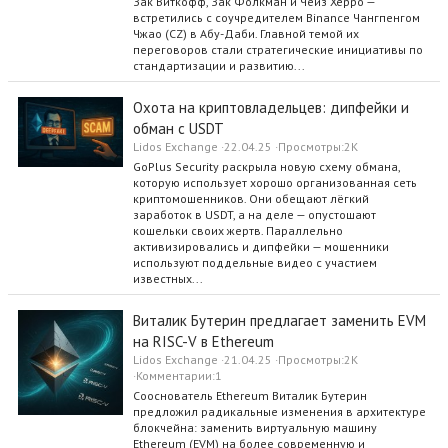
Зак Виткофф, Зак Фолкман и Чейз Херро —
встретились с соучредителем Binance Чангпенгом
Чжао (CZ) в Абу-Даби. Главной темой их
переговоров стали стратегические инициативы по
стандартизации и развитию...
Охота на криптовладельцев: дипфейки и
обман с USDT
Lidos Exchange
22.04.25
Просмотры
2K
GoPlus Security раскрыла новую схему обмана,
которую использует хорошо организованная сеть
криптомошенников. Они обещают лёгкий
заработок в USDT, а на деле — опустошают
кошельки своих жертв. Параллельно
активизировались и дипфейки — мошенники
используют поддельные видео с участием
известных...
Виталик Бутерин предлагает заменить EVM
на RISC-V в Ethereum
Lidos Exchange
21.04.25
Просмотры
2K
Комментарии
1
Сооснователь Ethereum Виталик Бутерин
предложил радикальные изменения в архитектуре
блокчейна: заменить виртуальную машину
Ethereum (EVM) на более современную и