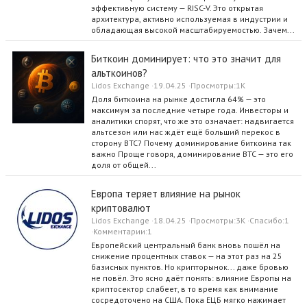
эффективную систему — RISC-V. Это открытая
архитектура, активно используемая в индустрии и
обладающая высокой масштабируемостью. Зачем...
Биткоин доминирует: что это значит для
альткоинов?
Lidos Exchange
19.04.25
Просмотры
1K
Доля биткоина на рынке достигла 64% — это
максимум за последние четыре года. Инвесторы и
аналитики спорят, что же это означает: надвигается
альтсезон или нас ждёт ещё больший перекос в
сторону BTC? Почему доминирование биткоина так
важно Проще говоря, доминирование BTC — это его
доля от общей...
Европа теряет влияние на рынок
криптовалют
Lidos Exchange
18.04.25
Просмотры
3K
Спасибо
1
Комментарии
1
Европейский центральный банк вновь пошёл на
снижение процентных ставок — на этот раз на 25
базисных пунктов. Но крипторынок... даже бровью
не повёл. Это ясно даёт понять: влияние Европы на
криптосектор слабеет, в то время как внимание
сосредоточено на США. Пока ЕЦБ мягко нажимает