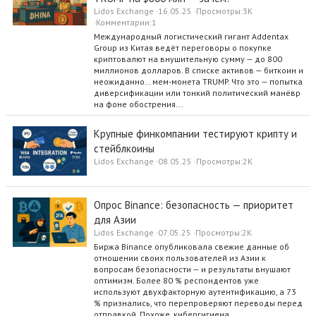
Lidos Exchange
16.05.25
Просмотры
3K
Комментарии
1
Международный логистический гигант Addentax
Group из Китая ведёт переговоры о покупке
криптовалют на внушительную сумму — до 800
миллионов долларов. В списке активов — биткоин и
неожиданно… мем-монета TRUMP. Что это — попытка
диверсификации или тонкий политический манёвр
на фоне обострения...
Крупные финкомпании тестируют крипту и
стейблкоины
Lidos Exchange
08.05.25
Просмотры
2K
Опрос Binance: безопасность — приоритет
для Азии
Lidos Exchange
07.05.25
Просмотры
2K
Биржа Binance опубликовала свежие данные об
отношении своих пользователей из Азии к
вопросам безопасности — и результаты внушают
оптимизм. Более 80 % респондентов уже
используют двухфакторную аутентификацию, а 73
% признались, что перепроверяют переводы перед
отправкой. Похоже, кибергигиена...