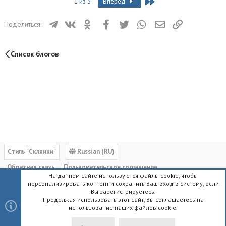
Last
1 из 3
Вперёд
Телеграм
ВКонтакте
Одноклассники
Facebook
Twitter
WhatsApp
Электронная почта
Ссылка
Поделиться:
Список блогов
Cтиль "Склянки"
Russian (RU)
Обратная связь
Пользовательское соглашение
На данном сайте используются файлы cookie, чтобы
Политика конфиденциальности
Помощь
Главная
R
персонализировать контент и сохранить Ваш вход в систему, если
S
Вы зарегистрируетесь.
S
Продолжая использовать этот сайт, Вы соглашаетесь на
использование наших файлов cookie.
®
Community platform by XenForo
© 2010-2023 XenForo Ltd.
|
Style by
ThemeHouse