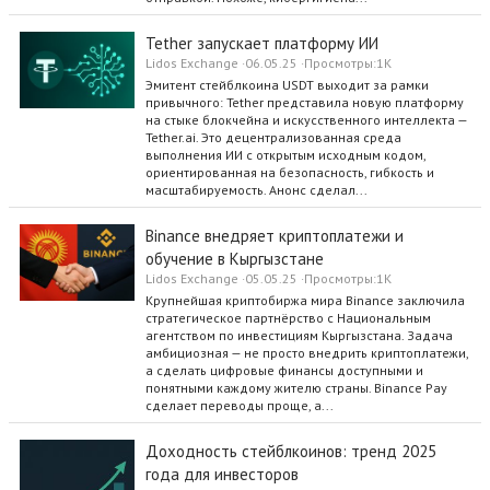
Tether запускает платформу ИИ
Lidos Exchange
06.05.25
Просмотры
1K
Эмитент стейблкоина USDT выходит за рамки
привычного: Tether представила новую платформу
на стыке блокчейна и искусственного интеллекта —
Tether.ai. Это децентрализованная среда
выполнения ИИ с открытым исходным кодом,
ориентированная на безопасность, гибкость и
масштабируемость. Анонс сделал...
Binance внедряет криптоплатежи и
обучение в Кыргызстане
Lidos Exchange
05.05.25
Просмотры
1K
Крупнейшая криптобиржа мира Binance заключила
стратегическое партнёрство с Национальным
агентством по инвестициям Кыргызстана. Задача
амбициозная — не просто внедрить криптоплатежи,
а сделать цифровые финансы доступными и
понятными каждому жителю страны. Binance Pay
сделает переводы проще, а...
Доходность стейблкоинов: тренд 2025
года для инвесторов