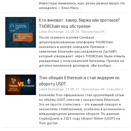
Инвесторы оживились, курс резко рванул вверх. Но
ненадолго — Элон Маск...
Кто виноват: хакер, биржа или протокол?
THORChain под обстрелом
Lidos Exchange
22.05.25
Просмотры
5K
После громкого взлома Coinbase
децентрализованная платформа THORChain
оказалась в центре скандала. Причина —
заявление блокчейн-расследователя ZachXBT,
который утверждает: через THORChain были отмыты
украденные у пользователей биткоины. Причём на
десятки миллионов долларов. «Вы вообще...
Tron обошёл Ethereum и стал лидером по
обороту USDT
Lidos Exchange
21.05.25
Просмотры
4K
Спасибо
1
Блокчейн Tron официально стал крупнейшей сетью
по объёму USDT, сместив с пьедестала Ethereum.
Это не просто статистика — это важный поворот в
экосистеме стейблкоинов, особенно в розничном и
международном денежном обороте. По данным
CryptoQuant, в 2025 году оборот Tether (USDT) на
Tron достиг...