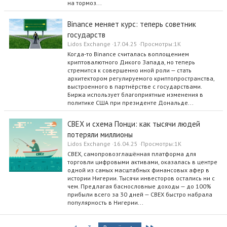
на тормоз...
Binance меняет курс: теперь советник
государств
Lidos Exchange
17.04.25
Просмотры
1K
Когда-то Binance считалась воплощением
криптовалютного Дикого Запада, но теперь
стремится к совершенно иной роли — стать
архитектором регулируемого криптопространства,
выстроенного в партнёрстве с государствами.
Биржа использует благоприятные изменения в
политике США при президенте Дональде...
CBEX и схема Понци: как тысячи людей
потеряли миллионы
Lidos Exchange
16.04.25
Просмотры
1K
CBEX, самопровозглашённая платформа для
торговли цифровыми активами, оказалась в центре
одной из самых масштабных финансовых афер в
истории Нигерии. Тысячи инвесторов остались ни с
чем. Предлагая баснословные доходы — до 100%
прибыли всего за 30 дней — CBEX быстро набрала
популярность в Нигерии...