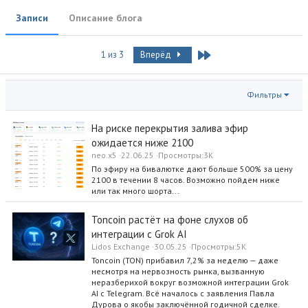
т
Записи
Описание блога
а
с
о
Last
1 из 3
Вперёд
з
д
а
н
Фильтры
и
я
На риске перекрытия залива эфир
ожидается ниже 2100
neo.x5
22.06.25
Просмотры
3K
По эфиру на бивалютке дают больше 500% за цену
2100 в течении 8 часов. Возможно пойдем ниже
или так много шорта...
Toncoin растёт на фоне слухов об
интеграции с Grok AI
Lidos Exchange
30.05.25
Просмотры
5K
Toncoin (TON) прибавил 7,2% за неделю — даже
несмотря на нервозность рынка, вызванную
неразберихой вокруг возможной интеграции Grok
AI с Telegram. Всё началось с заявления Павла
Дурова о якобы заключённой годичной сделке.