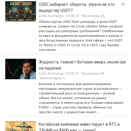
О
USDC набирает обороты: угроза ли это
п
лидерству USDT?
р
Lidos Exchange
20.05.25
Просмотры
2K
о
Объём торгов USDC бьёт рекорды, а доля USDT
с
снижается. Сможет ли Circle обойти Tether на фоне
растущих регуляторных требований? Стейблкоины
остаются фундаментом криптовалютного рынка, и
два безусловных лидера в этой сфере — это USDT
от Tether и USDC от Circle. Но в 2025 году баланс
сил начал...
Жадность толкает биткоин вверх, несмотря
на падение
Lidos Exchange
19.05.25
Просмотры
3K
Комментарии
1
Биткоин в последние дни демонстрировал
настоящие американские горки: в воскресенье —
стремительный рост, в понедельник — резкий
обвал. Тем не менее, оптимизм на рынке
сохраняется, а инвесторов всё больше охватывает
FOMO — страх упустить прибыль. Именно это
чувство, вкупе с жадностью, может...
Китайская компания инвестирует в BTC и
TRUMP на $800 млн — зачем?