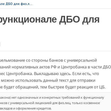
Письмо в ЦБ о функционале ДБО для физ.лиц
функционале ДБО для
шельмование со стороны банков с универсальной
аний нормативных актов РФ и Центробанка в части ДБО
рес Центробанка. Выкладываю здесь. Если есть, что
о можно использовать данный текст для отправки
 будет обращений, тем быстрее будет реакция от ЦБ.
7 закона) нет однозначных и конкретных требований к функционалу
ков с универсальной лицензией для физ.лиц, только косвенное
вкладов и оформления кредитов.