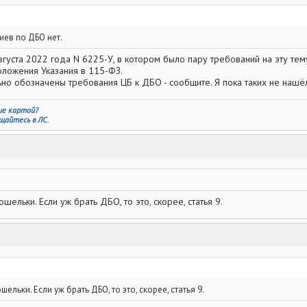
ие которого банкам допускается разрабатывать и тестировать ДБО.
разрабатывать и тестировать" ДБО годами. Считаю разумным срок в 4
иев по ДБО нет.
густа 2022 года N 6225-У, в котором было пару требований на эту тем
оложения Указания в 115-ФЗ.
льно обозначены требования ЦБ к ДБО - сообщите. Я пока таких не нашё
ие картой?
щайтесь в ЛС.
ельки. Если уж брать ДБО, то это, скорее, статья 9.
льки. Если уж брать ДБО, то это, скорее, статья 9.