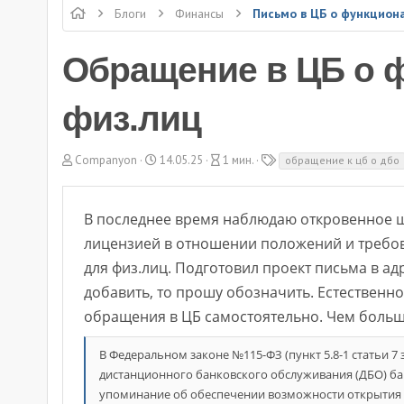
Блоги
Финансы
Обращение в ЦБ о 
физ.лиц
А
Д
В
Т
Companyon
14.05.25
1 мин.
обращение к цб о дбо
в
а
р
е
т
т
е
г
о
а
м
и
В последнее время наблюдаю откровенное 
р
с
я
о
ч
лицензией в отношении положений и требов
з
т
для физ.лиц. Подготовил проект письма в ад
д
е
а
н
добавить, то прошу обозначить. Естественн
н
и
обращения в ЦБ самостоятельно. Чем больше
и
я
я
В Федеральном законе №115-ФЗ (пункт 5.8-1 статьи 
дистанционного банковского обслуживания (ДБО) бан
упоминание об обеспечении возможности открытия 