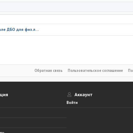
Письмо в ЦБ о функционале ДБО для физ.лиц
Обратная связь
Пользовательское соглашение
По
ация
Аккаунт
Войти
язь