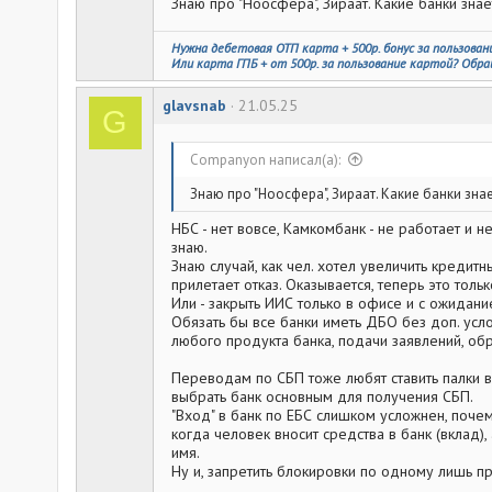
Знаю про "Ноосфера", Зираат. Какие банки зна
Нужна дебетовая ОТП карта + 500р. бонус за пользован
Или карта ГПБ + от 500р. за пользование картой? Обра
glavsnab
21.05.25
G
Companyon написал(а):
Знаю про "Ноосфера", Зираат. Какие банки зна
НБС - нет вовсе, Камкомбанк - не работает и 
знаю.
Знаю случай, как чел. хотел увеличить кредитн
прилетает отказ. Оказывается, теперь это тол
Или - закрыть ИИС только в офисе и с ожидан
Обязать бы все банки иметь ДБО без доп. услов
любого продукта банка, подачи заявлений, обр
Переводам по СБП тоже любят ставить палки в
выбрать банк основным для получения СБП.
"Вход" в банк по ЕБС слишком усложнен, почем
когда человек вносит средства в банк (вклад)
имя.
Ну и, запретить блокировки по одному лишь пр