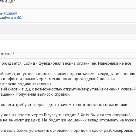
ете ещё?
ие картой?
щайтесь в ЛС.
ете ещё?
не ожидается, Солид - функционал весьма ограничен. Наверняка не все
ый лимит, не успел нажать на кнопку подачи заявки - секунды не прошло 
ько в офисе и только через месяц после предыдущей попытки.
ием после подачи заявления.
ий (карт и т. д.), с возможностью открытия/закрытия/изменения условий
ащений, получения выписок, справок.
 колеса, требуют сперва где-то зачем-то подтвердить согласие или
у нельзя просто через Госуслуги входить? Хотя бы для тех операций,
, а не выносит (кредит). Не будет же мошенник вклад открывать на чужо
оизволу банка, установить основания, порядок и сроки разблокировки.