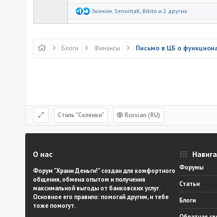
Р
Эконом
,
SenoritaK
,
Bikito
и 2 других
е
а
к
ц
и
Блоги
Финансы
и
:
Cтиль "Склянки"
Russian (RU)
О нас
Навиг
Форумы
Форум "Храни Деньги!" создан для комфортного
общения, обмена опытом и получения
Статьи
максимальной выгоды от банковских услуг.
Основное его правило: помогай другим, и тебе
Блоги
тоже помогут.
Обратная св