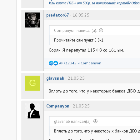
Или карта ГПБ + от 500р. за пользование картой? Обра
predator67
16.05.25
Companyon написал(а):
Прочитайте сам пункт 5.8-1.
Сорян. Я перепутал 115 ФЗ со 161 ым.
Р
APK12345
и
Companyon
е
а
к
glavsnab
21.05.25
ц
G
и
и
Вплоть до того, что у некоторых банков ДБО д
:
Companyon
21.05.25
glavsnab написал(а):
Вплоть до того, что у некоторых банков ДБО д