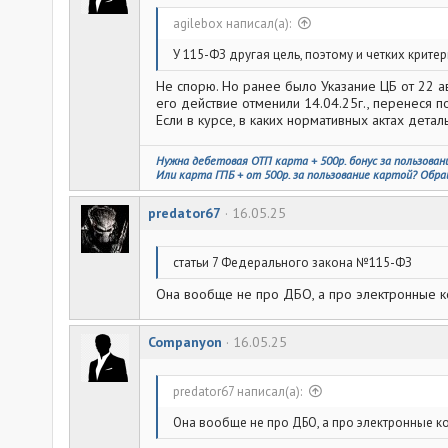
(с даты получения универсальной лицензии), в течен
agilebox написал(а):
Иначе обязательно найдутся банки, которые будут "
месяца.
У 115-ФЗ другая цель, поэтому и четких критер
Не спорю. Но ранее было Указание ЦБ от 22 ав
его действие отменили 14.04.25г., перенеся п
Если в курсе, в каких нормативных актах дета
Нужна дебетовая ОТП карта + 500р. бонус за пользован
Или карта ГПБ + от 500р. за пользование картой? Обра
predator67
16.05.25
статьи 7 Федерального закона №115-ФЗ
Она вообще не про ДБО, а про электронные кош
Companyon
16.05.25
predator67 написал(а):
Она вообще не про ДБО, а про электронные коше