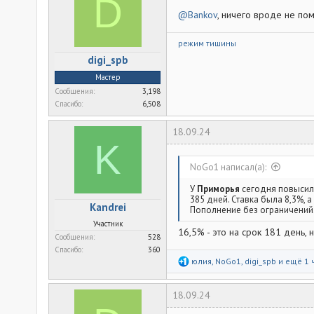
D
@Bankov
, ничего вроде не по
режим тишины
digi_spb
Мастер
Сообщения
3,198
Спасибо
6,508
18.09.24
K
NoGo1 написал(а):
У
Приморья
сегодня повысил
385 дней. Ставка была 8,3%, а
Kandrei
Пополнение без ограничений
Участник
16,5% - это на срок 181 день, н
Сообщения
528
Спасибо
360
Р
юлия
,
NoGo1
,
digi_spb
и ещё 1 
е
а
к
18.09.24
ц
и