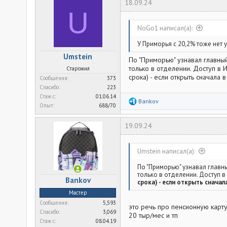
18.09.24
ц
U
и
и
:
NoGo1 написал(а):
У Приморья с 20,2% тоже нет 
Umstein
По "Приморью" узнавал главны
только в отделении. Доступ в 
Старожил
срока) - если открыть сначала 
Сообщения
373
Спасибо
223
Стаж c
01.06.14
Р
Bankov
Опыт
688/70
е
а
к
19.09.24
ц
и
и
:
Umstein написал(а):
По "Приморью" узнавал главн
только в отделении. Доступ в
Bankov
срока) - если открыть сначал
Мастер
Сообщения
5,593
это речь про пенсионную карту
Спасибо
3,069
20 тыр/мес и тп
Стаж c
08.04.19