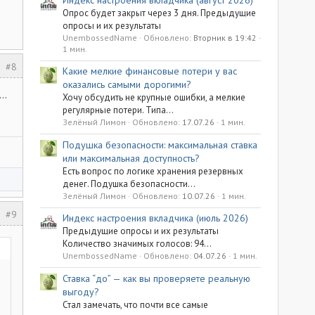
Опрос будет закрыт через 3 дня. Предыдущие
опросы и их результаты
UnembossedName
Обновлено:
Вторник в 19:42
1 мин.
#8
Какие мелкие финансовые потери у вас
оказались самыми дорогими?
..
Хочу обсудить не крупные ошибки, а мелкие
регулярные потери. Типа...
Зелёный Лимон
Обновлено:
17.07.26
1 мин.
Подушка безопасности: максимальная ставка
или максимальная доступность?
Есть вопрос по логике хранения резервных
денег. Подушка безопасности...
Зелёный Лимон
Обновлено:
10.07.26
1 мин.
#9
Индекс настроения вкладчика (июль 2026)
Предыдущие опросы и их результаты
Количество значимых голосов: 94...
UnembossedName
Обновлено:
04.07.26
1 мин.
Ставка “до” — как вы проверяете реальную
выгоду?
Стал замечать, что почти все самые