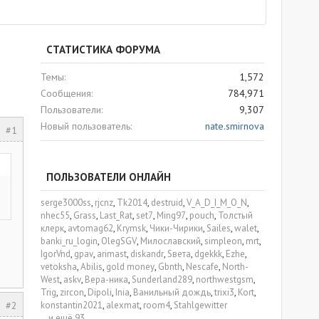
СТАТИСТИКА ФОРУМА
Темы
1,572
Сообщения
784,971
Пользователи
9,307
Новый пользователь
nate.smirnova
#1
ПОЛЬЗОВАТЕЛИ ОНЛАЙН
serge3000ss
rjcnz
Tk2014
destruid
V_A_D_I_M_O_N
nhec55
Grass
Last_Rat
set7
Ming97
pouch
Толстый
клерк
avtomag62
Krymsk
Чики-Чирики
Sailes
walet
banki_ru_login
OlegSGV
Милославский
simpleon
mrt
IgorVnd
gpav
arimast
diskandr
Sвета
dgekkk
Ezhe
vetoksha
Abilis
gold money
Gbnth
Nescafe
North-
West
askv
Вера-ника
Sunderland289
northwestgsm
Trig
zircon
Dipoli
Inia
Ванильный дождь
trixi3
Kort
#2
konstantin2021
alexmat
room4
Stahlgewitter
...и ещё 93.