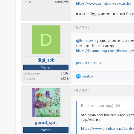
Опыт
6409/298
https://www.primbank.ru/cards/
и кто-нибудь имеет в этом ба
19.09.24
D
@Bankov
, лучше спросить в те
там этот банк в ходу
https://hranidengi.com/threads
digi_spb
режим тишины
Мастер
Сообщения
3,198
Р
Bankov
Спасибо
6,508
е
а
к
19.09.24
ц
и
и
:
Bankov написал(а):
это речь про пенсионную карт
тыр/мес и тп
gorod_spit
https://www.primbank.ru/cards
Мастер