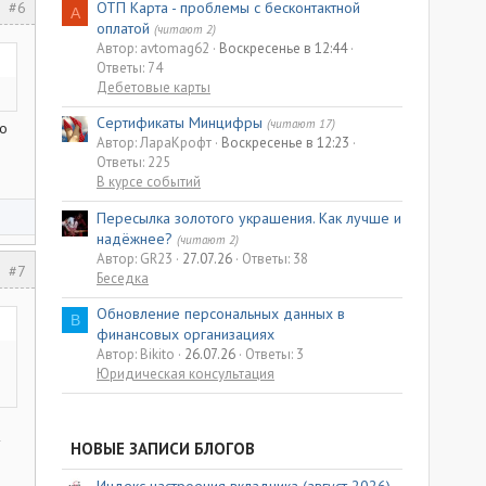
#6
ОТП Карта - проблемы с бесконтактной
A
оплатой
(читают 2)
Автор: avtomag62
Воскресенье в 12:44
Ответы: 74
Дебетовые карты
Сертификаты Минцифры
(читают 17)
но
Автор: ЛараКрофт
Воскресенье в 12:23
Ответы: 225
В курсе событий
Пересылка золотого украшения. Как лучше и
надёжнее?
(читают 2)
Автор: GR23
27.07.26
Ответы: 38
#7
Беседка
Обновление персональных данных в
B
финансовых организациях
Автор: Bikito
26.07.26
Ответы: 3
Юридическая консультация
НОВЫЕ ЗАПИСИ БЛОГОВ
Индекс настроения вкладчика (август 2026)