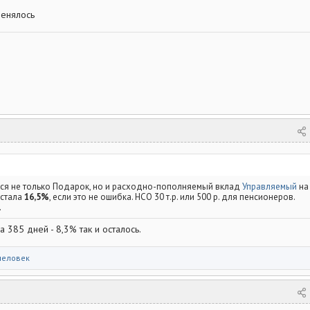
менялось
ся не только Подарок, но и расходно-пополняемый вклад
Управляемый
на
 стала
16,5%
, если это не ошибка. НСО 30 т.р. или 500 р. для пенсионеров.
.
а 385 дней - 8,3% так и осталось.
человек