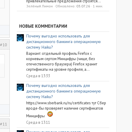
привлекательные предложения строятся...
Зелёный Лимон
Обновлено:
03.07.26
1 мин.
НОВЫЕ КОММЕНТАРИИ
Почему выгодно использовать для
дистанционного банкинга операционную
#10
систему Haiku?
Вариант: отдельный профиль Firefox с
корневым сертом Минцифры (чище, без
отечественного браузера) Firefox хранит
сертификаты на уровне профиля, а...
Среда в 13:33
Почему выгодно использовать для
дистанционного банкинга операционную
систему Haiku?
https://www.sberbank.ru/ru/certificates тут Сбер
вроде-бы проверяет наличие сертификатов
Минцифры
Среда в 13:11
#11