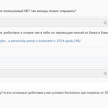
нке полноценный ИБ? там вклады можно открывать?
ме дебетовок а точнее там в тебе по переводам пенсий из банка в банк.
/vybo...a-perevoda-pensii-s-bonusami-v-2024-godu.240/
у? тк все остальные дебетовки у них условно бесплатые, при покупках от 20
/