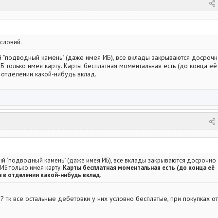
условий.
й "подводный камень" (даже имея ИБ), все вклады закрываются досроч
ИБ только имея карту. Карты бесплатная моментальная есть (до конца её
в отделении какой-нибудь вклад.
ый "подводный камень" (даже имея ИБ), все вклады закрываются досрочно
 ИБ только имея карту.
Карты бесплатная моментальная есть (до конца её
а в отделении какой-нибудь вклад.
? тк все остальные дебетовки у них условно бесплатые, при покупках от