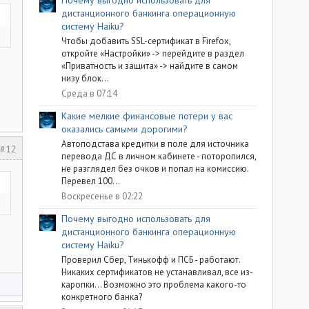
Почему выгодно использовать для
дистанционного банкинга операционную
систему Haiku?
Чтобы добавить SSL-сертификат в Firefox,
откройте «Настройки» -> перейдите в раздел
«Приватность и защита» -> найдите в самом
низу блок...
Среда в 07:14
Какие мелкие финансовые потери у вас
оказались самыми дорогими?
Автоподстава кредитки в поле для источника
#12
перевода ДС в личном кабинете - поторопился,
не разглядел без очков и попал на комиссию.
Перевел 100...
Воскресенье в 02:22
Почему выгодно использовать для
дистанционного банкинга операционную
систему Haiku?
Проверил Сбер, Тинькофф и ПСБ - работают.
Никаких сертификатов не устанавливал, все из-
каропки... Возможно это проблема какого-то
конкретного банка?