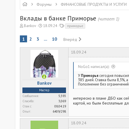
Форумы
ФИНАНСОВЫЕ ПРОДУКТЫ И УСЛУГИ
Вклады в банке Приморье
(читает 1)
А
Д
Т
Bankov
18.09.24
приморье
в
а
е
т
т
г
1
2
3
...
10
Вперёд
о
а
и
р
н
т
а
18.09.24
е
ч
м
а
NoGo1 написал(а):
ы
л
а
У
Приморья
сегодня повысил
385 дней. Ставка была 8,3%, а
Bankov
Пополнение без ограничений
Мастер
Сообщения
5,593
интересно в плане ДБО как сей
Спасибо
3,069
картой, но были бесплатные дл
Стаж c
08.04.19
Опыт
6409/298
18.09.24