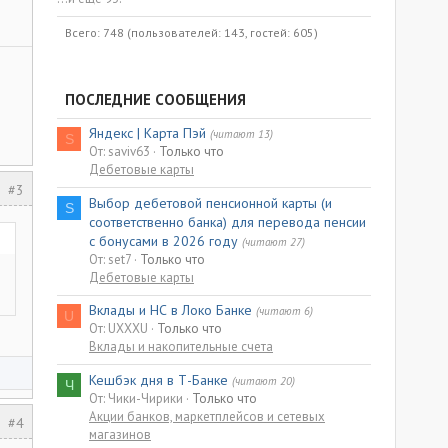
Всего: 748 (пользователей: 143, гостей: 605)
ПОСЛЕДНИЕ СООБЩЕНИЯ
Яндекс | Карта Пэй
(читают 13)
S
От: saviv63
Только что
Дебетовые карты
#3
Выбор дебетовой пенсионной карты (и
S
соответственно банка) для перевода пенсии
с бонусами в 2026 году
(читают 27)
От: set7
Только что
Дебетовые карты
Вклады и НС в Локо Банке
(читают 6)
U
От: UXXXU
Только что
Вклады и накопительные счета
Кешбэк дня в Т-Банке
(читают 20)
Ч
От: Чики-Чирики
Только что
Акции банков, маркетплейсов и сетевых
#4
магазинов