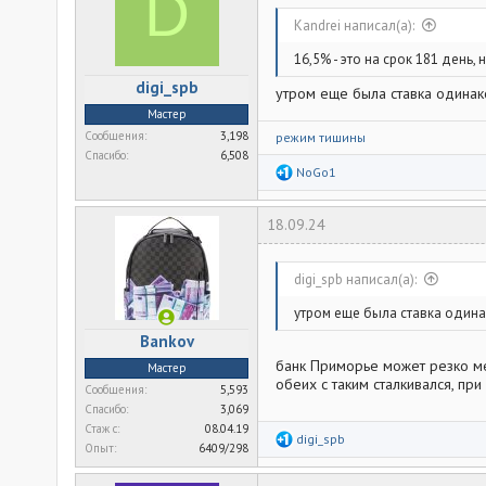
D
и
:
Kandrei написал(а):
16,5% - это на срок 181 день, 
digi_spb
утром еще была ставка одинак
Мастер
Сообщения
3,198
режим тишины
Спасибо
6,508
Р
NoGo1
е
а
к
18.09.24
ц
и
и
:
digi_spb написал(а):
утром еще была ставка одина
Bankov
банк Приморье может резко ме
Мастер
обеих с таким сталкивался, пр
Сообщения
5,593
Спасибо
3,069
Стаж c
08.04.19
Р
digi_spb
Опыт
6409/298
е
а
к