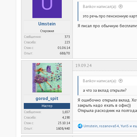
U
и
:
Bankov написал(а):
это речь про пенсионную карт
Umstein
Я писал про обычную бесплатну
Старожил
Сообщения
373
Спасибо
223
Стаж c
01.06.14
Опыт
688/70
19.09.24
Bankov написал(а):
а что за вклад открыли?
gorod_spit
Я ошибочно открыла вклад. Хот
закрыть надо ехать в офис))
Мастер
Открыла расходник на полгода
Сообщения
1,657
Спасибо
4,190
Стаж c
23.10.14
Р
Umstein
,
rozanova54
,
YuriS
и ещ
Опыт
1608/440
е
а