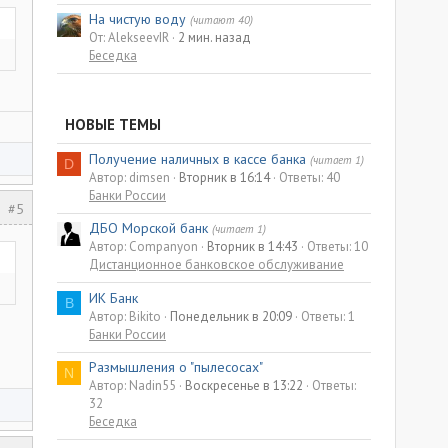
На чистую воду
(читают 40)
От: AlekseevIR
2 мин. назад
Беседка
НОВЫЕ ТЕМЫ
Получение наличных в кассе банка
(читает 1)
D
Автор: dimsen
Вторник в 16:14
Ответы: 40
Банки России
#5
ДБО Морской банк
(читает 1)
Автор: Companyon
Вторник в 14:43
Ответы: 10
Дистанционное банковское обслуживание
ИК Банк
B
Автор: Bikito
Понедельник в 20:09
Ответы: 1
Банки России
Размышления о "пылесосах"
N
Автор: Nadin55
Воскресенье в 13:22
Ответы:
32
Беседка