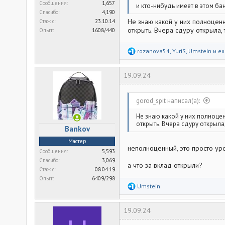
Сообщения
1,657
и кто-нибудь имеет в этом б
Спасибо
4,190
Не знаю какой у них полноценн
Стаж c
23.10.14
открыть. Вчера сдуру открыла, 
Опыт
1608/440
Р
rozanova54
,
YuriS
,
Umstein
и ещ
е
а
к
19.09.24
ц
и
и
:
gorod_spit написал(а):
Не знаю какой у них полноце
открыть. Вчера сдуру открыла,
Bankov
Мастер
неполноценный, это просто ур
Сообщения
5,593
Спасибо
3,069
а что за вклад открыли?
Стаж c
08.04.19
Опыт
6409/298
Р
Umstein
е
а
к
19.09.24
ц
и