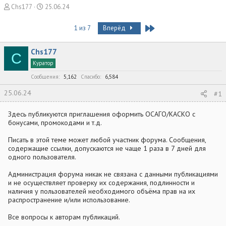
А
Д
Chs177
25.06.24
в
а
т
т
Last
1 из 7
Вперёд
о
а
р
н
Chs177
т
а
C
е
ч
Куратор
м
а
Сообщения
5,162
Спасибо
6,584
ы
л
а
25.06.24
#1
Здесь публикуются приглашения оформить ОСАГО/КАСКО с
бонусами, промокодами и т.д.
Писать в этой теме может любой участник форума. Сообщения,
содержащие ссылки, допускаются не чаще 1 раза в 7 дней для
одного пользователя.
Администрация форума никак не связана с данными публикациями
и не осуществляет проверку их содержания, подлинности и
наличия у пользователей необходимого объёма прав на их
распространение и/или использование.
Все вопросы к авторам публикаций.