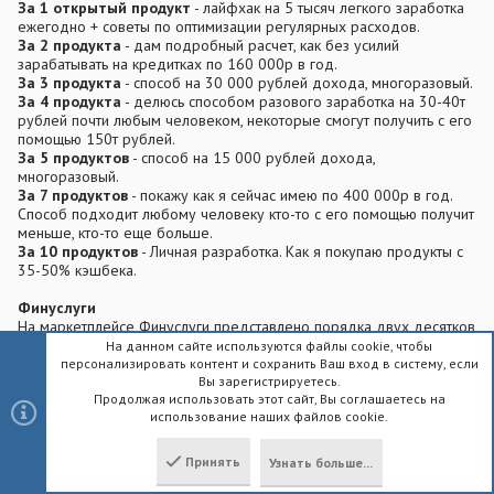
За 1 открытый продукт
- лайфхак на 5 тысяч легкого заработка
ежегодно + советы по оптимизации регулярных расходов.
За 2 продукта
- дам подробный расчет, как без усилий
зарабатывать на кредитках по 160 000р в год.
За 3 продукта
- способ на 30 000 рублей дохода, многоразовый.
За 4 продукта
- делюсь способом разового заработка на 30-40т
рублей почти любым человеком, некоторые смогут получить с его
помощью 150т рублей.
За 5 продуктов
- способ на 15 000 рублей дохода,
многоразовый.
За 7 продуктов
- покажу как я сейчас имею по 400 000р в год.
Способ подходит любому человеку кто-то с его помощью получит
меньше, кто-то еще больше.
За 10 продуктов
- Личная разработка. Как я покупаю продукты с
35-50% кэшбека.
Финуслуги
На маркетплейсе Финуслуги представлено порядка двух десятков
страховых компаний, у которых можно сделать полис ОСАГО с
На данном сайте используются файлы cookie, чтобы
дополнительной выгодой.
персонализировать контент и сохранить Ваш вход в систему, если
Вы зарегистрируетесь.
Продолжая использовать этот сайт, Вы соглашаетесь на
До 30.09.2024 действует акция, где за оформление полиса
использование наших файлов cookie.
ОСАГО и применение промокода можно получить 3000 рублей!
Принять участие могут люди, которые зарегистрировались на
площадке после 15.04.2024. Промокод действует только один
Принять
Узнать больше...
Сверху
Снизу
раз, пользователь Финуслуг и страхователь по договору ОСАГО