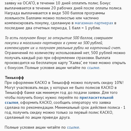
заявку на ОСАГО, в течении 10 дней оплатить полис. Бонус
выплачивается в течении 20 рабочих дней после оплаты полиса.
Награда выплачивается в виде 500 баллов программы
лояльности. Баллами можно полностью или частично
компенсировать покупку, сделанную в
магазинах-партнерах
в
последние два отчетных периода, 1 балл = 1 рублю.
То есть получаем бонус за открытие 500 баллов, совершаем
покупки в магазинах-партнерах в сумме на 500 рублей,
компенсируем их и получаем реальные рубли на карточный счет.
Ограничений по количеству использований нет, 500 рублей можно
получать каждый раз при оформлении страховки. Выплата
производится на бесплатную карту "Халва", ее тоже можно открыть
с бонусом. Полные условия акции читайте по
ссылке
.
Тинькофф
При офорлении КАСКО в Тинькофф можно получить скидку 10%!
Могут участвовать люди, у которых не было полисов КАСКО в
Тинькофф банке как минимум год до подачи заявки. Для того
чтобы получить бонус нужно: перейти по
пригласительной
ссылке
, оформить КАСКО, сообщить оператору что заявка
сделана по рекомендации. Минимальный срок действия полиса - 1
год, получить скидку можно только за первый полис КАСКО,
сделанный по акции приведи друга.
Полные условия акции читайте по
ссылке
.