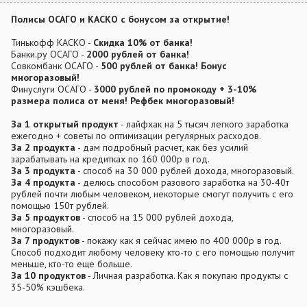
Полисы ОСАГО и КАСКО с бонусом за открытие!
Тинькофф КАСКО -
Скидка 10% от банка!
Банки.ру ОСАГО -
2000 рублей от банка!
Совкомбанк ОСАГО -
500 рублей от банка! Бонус
многоразовый!
Финуслуги ОСАГО -
3000 рублей по промокоду + 3-10%
размера полиса от меня! Рефбек многоразовый!
За 1 открытый продукт
- лайфхак на 5 тысяч легкого заработка
ежегодно + советы по оптимизации регулярных расходов.
За 2 продукта
- дам подробный расчет, как без усилий
зарабатывать на кредитках по 160 000р в год.
За 3 продукта
- способ на 30 000 рублей дохода, многоразовый.
За 4 продукта
- делюсь способом разового заработка на 30-40т
рублей почти любым человеком, некоторые смогут получить с его
помощью 150т рублей.
За 5 продуктов
- способ на 15 000 рублей дохода,
многоразовый.
За 7 продуктов
- покажу как я сейчас имею по 400 000р в год.
Способ подходит любому человеку кто-то с его помощью получит
меньше, кто-то еще больше.
За 10 продуктов
- Личная разработка. Как я покупаю продукты с
35-50% кэшбека.