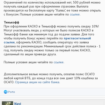
Ограничений по количеству использований нет, 500 рублей можно
получать каждый раз при оформлении страховки. Выплата
производится на бесплатную карту "Халва", ее тоже можно открыть
с бонусом. Полные условия акции читайте по
ссылке
.
Тинькофф
При офорлении КАСКО в Тинькофф можно получить скидку 10%!
Могут участвовать люди, у которых не было полисов КАСКО в
Тинькофф банке как минимум год до подачи заявки. Для того
чтобы получить бонус нужно: перейти по
пригласительной
ссылке
, оформить КАСКО, сообщить оператору что заявка
сделана по рекомендации. Минимальный срок действия полиса - 1
год, получить скидку можно только за первый полис КАСКО,
сделанный по акции приведи друга.
Полные условия акции читайте по
ссылке
.
Дополнительное велью можно получить, оплатив полис ОСАГО
любой картой ВТБ, до конца года все они дают 10% кэшбека за
ОСАГО.
Страница акции на сайте банка.
Р
Porto
е
а
к
Navi
ц