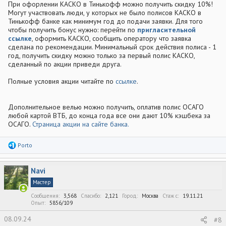
При офорлении КАСКО в Тинькофф можно получить скидку 10%!
Могут участвовать люди, у которых не было полисов КАСКО в
Тинькофф банке как минимум год до подачи заявки. Для того
чтобы получить бонус нужно: перейти по
пригласительной
ссылке
, оформить КАСКО, сообщить оператору что заявка
сделана по рекомендации. Минимальный срок действия полиса - 1
год, получить скидку можно только за первый полис КАСКО,
сделанный по акции приведи друга.
Полные условия акции читайте по
ссылке
.
Дополнительное велью можно получить, оплатив полис ОСАГО
любой картой ВТБ, до конца года все они дают 10% кэшбека за
ОСАГО.
Страница акции на сайте банка.
Р
Porto
е
а
к
Navi
ц
и
Мастер
и
:
Сообщения
3,568
Спасибо
2,121
Город
Москва
Стаж c
19.11.21
Опыт
5856/109
08.09.24
#8