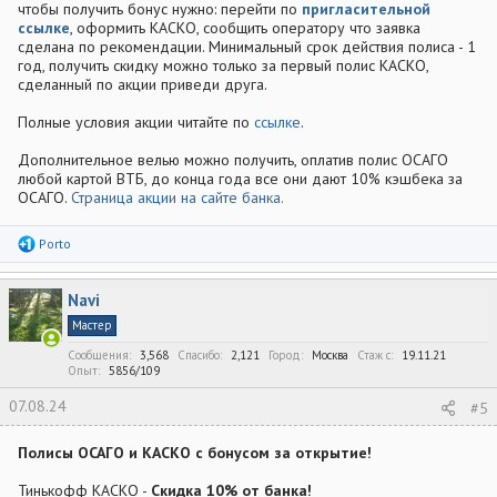
чтобы получить бонус нужно: перейти по
пригласительной
ссылке
, оформить КАСКО, сообщить оператору что заявка
сделана по рекомендации. Минимальный срок действия полиса - 1
год, получить скидку можно только за первый полис КАСКО,
сделанный по акции приведи друга.
Полные условия акции читайте по
ссылке
.
Дополнительное велью можно получить, оплатив полис ОСАГО
любой картой ВТБ, до конца года все они дают 10% кэшбека за
ОСАГО.
Страница акции на сайте банка.
Р
Porto
е
а
к
Navi
ц
и
Мастер
и
:
Сообщения
3,568
Спасибо
2,121
Город
Москва
Стаж c
19.11.21
Опыт
5856/109
07.08.24
#5
Полисы ОСАГО и КАСКО с бонусом за открытие!
Тинькофф КАСКО -
Скидка 10% от банка!