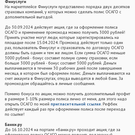
Финуслуги
На маркетплейсе Финуслуги представлено порядка двух десятков
страховых компаний, у которых можно сделать полис ОСАГО с
дополнительной выгодой.
До 30.09.2024 действует акция, где за оформление полиса
ОСАГО и применение промокода можно получить 3000 рублей!
Принять участие могут люди, которые зарегистрировались на
площадке после 15.04.2024. Промокод действует только один
раз, пользователь Финуслуг и страхователь по договору ОСАГО
должны быть одним и тем же лицом. Если сумма ОСАГО меньше
3000 рублей - бонус составит полную сумму страховки, если
больше 3000 рублей - бонус составит 3000 рублей. Деньги
выплачиваются в течении 30 рабочих дней после завершения
месяца, в котором был оформлен полис. Деньги выплачиваются на
счет аккаунта в Финуслугах, откуда выводятся в любой банк. За
промокодом обращайтесь в личные сообщения.
Помимо бонуса по акции, можно получить дополнительный профит
в размере 3-10% размера полиса лично от меня, для этого надо
открыть ОСАГО по моей
пригласительной ссылке
. Рефбек
действует каждый раз при оформлении полиса после перехода
по ссылке!
Банки.ру
До 16.10.2024 на портале «банки.ру» проходит акция, где за
оформление полиса ОСАГО можно получить подарочный