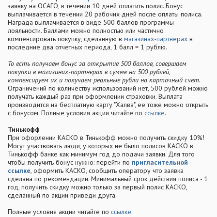
заявку на ОСАГО, в течении 10 дней оплатить полис. Бонус
выплачивается в течении 20 рабочих дней после оплаты полиса.
Награда выплачивается в виде 500 баллов программы
лояльности. Баллами можно полностью или частично
компенсировать покупку, сделанную в
магазинах-партнерах
в
последние два отчетных периода, 1 балл = 1 рублю.
То есть получаем бонус за открытие 500 баллов, совершаем
покупки в магазинах-партнерах в сумме на 500 рублей,
компенсируем их и получаем реальные рубли на карточный счет.
Ограничений по количеству использований нет, 500 рублей можно
получать каждый раз при оформлении страховки. Выплата
производится на бесплатную карту "Халва", ее тоже можно открыть
с бонусом. Полные условия акции читайте по
ссылке
.
Тинькофф
При офорлении КАСКО в Тинькофф можно получить скидку 10%!
Могут участвовать люди, у которых не было полисов КАСКО в
Тинькофф банке как минимум год до подачи заявки. Для того
чтобы получить бонус нужно: перейти по
пригласительной
ссылке
, оформить КАСКО, сообщить оператору что заявка
сделана по рекомендации. Минимальный срок действия полиса - 1
год, получить скидку можно только за первый полис КАСКО,
сделанный по акции приведи друга.
Полные условия акции читайте по
ссылке
.