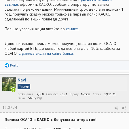
ссылке
, оформить КАСКО, сообщить оператору что заявка
сделана по рекомендации. Минимальный срок действия полиса - 1
год, получить скидку можно только за первый полис КАСКО,
сделанный по акции приведи друга.
Полные условия акции читайте по
ссылке
.
Дополнительное велью можно получить, оплатив полис ОСАГО
любой картой ВТБ, до конца года все они дают 10% кэшбека за
ОСАГО.
Страница акции на сайте банка.
Р
Porto
е
а
к
Navi
ц
и
Мастер
и
:
Сообщения
3,568
Спасибо
2,121
Город
Москва
Стаж c
19.11.21
Опыт
5856/109
13.07.24
#3
Полисы ОСАГО и КАСКО с бонусом за открытие!