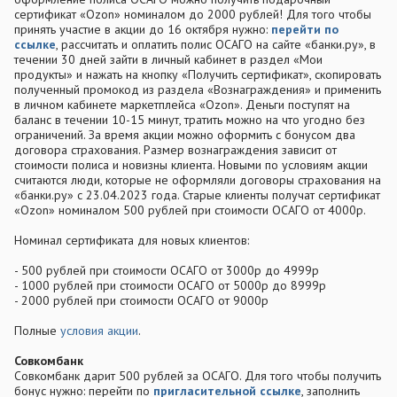
сертификат «Ozon» номиналом до 2000 рублей! Для того чтобы
принять участие в акции до 16 октября нужно:
перейти по
ссылке
, рассчитать и оплатить полис ОСАГО на сайте «банки.ру», в
течении 30 дней зайти в личный кабинет в раздел «Мои
продукты» и нажать на кнопку «Получить сертификат», скопировать
полученный промокод из раздела «Вознаграждения» и применить
в личном кабинете маркетплейса «Ozon». Деньги поступят на
баланс в течении 10-15 минут, тратить можно на что угодно без
ограничений. За время акции можно оформить с бонусом два
договора страхования. Размер вознаграждения зависит от
стоимости полиса и новизны клиента. Новыми по условиям акции
считаются люди, которые не оформляли договоры страхования на
«банки.ру» с 23.04.2023 года. Старые клиенты получат сертификат
«Ozon» номиналом 500 рублей при стоимости ОСАГО от 4000р.
Номинал сертификата для новых клиентов:
- 500 рублей при стоимости ОСАГО от 3000р до 4999р
- 1000 рублей при стоимости ОСАГО от 5000р до 8999р
- 2000 рублей при стоимости ОСАГО от 9000р
Полные
условия акции
.
Совкомбанк
Совкомбанк дарит 500 рублей за ОСАГО. Для того чтобы получить
бонус нужно: перейти по
пригласительной ссылке
, заполнить