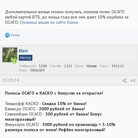
Дополнительное велью можно получить, оплатив полис ОСАГО
любой картой ВТБ, до конца года все они дают 10% кэшбека за
ОСАГО.
Страница акции на сайте банка.
Р
Porto
е
а
к
Navi
ц
и
Мастер
и
:
Сообщения
3,568
Спасибо
2,121
Город
Москва
Стаж c
19.11.21
Опыт
5856/109
15.09.24
#9
Полисы ОСАГО и КАСКО с бонусом за открытие!
Тинькофф КАСКО -
Скидка 10% от банка!
Банки.ру ОСАГО -
2000 рублей от банка!
Совкомбанк ОСАГО -
500 рублей от банка! Бонус
многоразовый!
Финуслуги ОСАГО -
3000 рублей по промокоду + 3-10%
размера полиса от меня! Рефбек многоразовый!