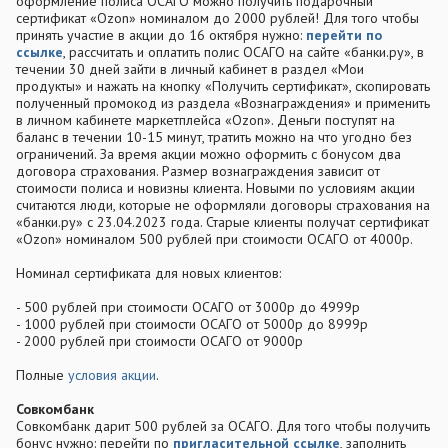
оформление полиса ОСАГО можно получить подарочный
сертификат «Ozon» номиналом до 2000 рублей! Для того чтобы
принять участие в акции до 16 октября нужно:
перейти по
ссылке
, рассчитать и оплатить полис ОСАГО на сайте «банки.ру», в
течении 30 дней зайти в личный кабинет в раздел «Мои
продукты» и нажать на кнопку «Получить сертификат», скопировать
полученный промокод из раздела «Вознаграждения» и применить
в личном кабинете маркетплейса «Ozon». Деньги поступят на
баланс в течении 10-15 минут, тратить можно на что угодно без
ограничений. За время акции можно оформить с бонусом два
договора страхования. Размер вознаграждения зависит от
стоимости полиса и новизны клиента. Новыми по условиям акции
считаются люди, которые не оформляли договоры страхования на
«банки.ру» с 23.04.2023 года. Старые клиенты получат сертификат
«Ozon» номиналом 500 рублей при стоимости ОСАГО от 4000р.
Номинал сертификата для новых клиентов:
- 500 рублей при стоимости ОСАГО от 3000р до 4999р
- 1000 рублей при стоимости ОСАГО от 5000р до 8999р
- 2000 рублей при стоимости ОСАГО от 9000р
Полные
условия акции
.
Совкомбанк
Совкомбанк дарит 500 рублей за ОСАГО. Для того чтобы получить
бонус нужно: перейти по
пригласительной ссылке
, заполнить