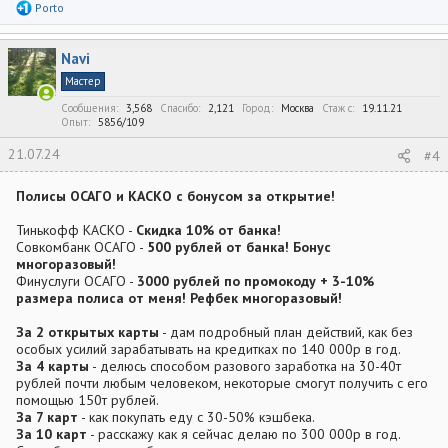
Р
Porto
е
а
к
Navi
ц
и
Мастер
и
:
Сообщения
3,568
Спасибо
2,121
Город
Москва
Стаж c
19.11.21
Опыт
5856/109
21.07.24
#4
Полисы ОСАГО и КАСКО с бонусом за открытие!
Тинькофф КАСКО -
Скидка 10% от банка!
Совкомбанк ОСАГО -
500 рублей от банка! Бонус
многоразовый!
Финуслуги ОСАГО -
3000 рублей по промокоду + 3-10%
размера полиса от меня! Рефбек многоразовый!
За 2 открытых карты
- дам подробный план действий, как без
особых усилий зарабатывать на кредитках по 140 000р в год.
За 4 карты
- делюсь способом разового заработка на 30-40т
рублей почти любым человеком, некоторые смогут получить с его
помощью 150т рублей.
За 7 карт
- как покупать еду с 30-50% кэшбека.
За 10 карт
- расскажу как я сейчас делаю по 300 000р в год.