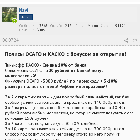
Navi
Мастер
Сообщения
3,568
Спасибо
2,121
Город
Москва
Стаж c
19.11.21
Опыт
5856/109
06.07.24
#2
Полисы ОСАГО и КАСКО с бонусом за открытие!
Тинькофф КАСКО -
Скидка 10% от банка!
Совкомбанк ОСАГО -
500 рублей от банка! Бонус
многоразовый!
Финуслуги ОСАГО -
3000 рублей по промокоду + 3-10%
размера полиса от меня! Рефбек многоразовый!
За 2 открытых карты
- дам подробный план действий, как без
особых усилий зарабатывать на кредитках по 140 000р в год.
За 4 карты
- делюсь способом разового заработка на 30-40т
рублей почти любым человеком, некоторые смогут получить с его
помощью 150т рублей.
За 7 карт
- как покупать еду с 30-50% кэшбека.
За 10 карт
- расскажу как я сейчас делаю по 300 000р в год.
Способ подходит любому человеку кто-то из него получит
меньше, кто-то еще больше.