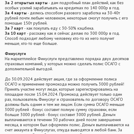
За 2 открытых карты
- дам подробный план действий, как без
особых усилий зарабатывать на кредитках по 140 000р в год.
За 4 карты
- делюсь способом разового заработка на 30-40т
рублей почти любым человеком, некоторые смогут получить с его
помощью 150т рублей.
За 7 карт
- как покупать еду с 30-50% кэшбека.
За 10 карт
- расскажу как я сейчас делаю по 300 000р в год.
Способ подходит любому человеку кто-то из него получит
меньше, кто-то еще больше.
Финуслуги
На маркетплейсе Финуслуги представлено порядка двух десятков
страховых компаний, у которых можно сделать полис ОСАГО с
дополнительной выгодой.
До 30.09.2024 действует акция, где за оформление полиса
ОСАГО и применение промокода можно получить 3000 рублей!
Принять участие могут люди, которые зарегистрировались на
площадке после 15.04.2024. Промокод действует только один
раз, пользователь Финуслуг и страхователь по договору ОСАГО
должны быть одним и тем же лицом. Если сумма ОСАГО меньше
3000 рублей - бонус составит полную сумму страховки, если
больше 3000 рублей - бонус составит 3000 рублей. Деньги
выплачиваются в течении 30 рабочих дней после завершения
месяца, в котором был оформлен полис. Деньги выплачиваются на
счет аккаунта в Финуслугах, откуда выводятся в любой банк. За