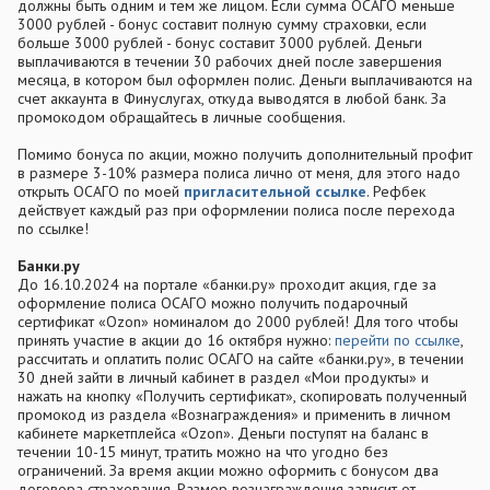
должны быть одним и тем же лицом. Если сумма ОСАГО меньше
3000 рублей - бонус составит полную сумму страховки, если
больше 3000 рублей - бонус составит 3000 рублей. Деньги
выплачиваются в течении 30 рабочих дней после завершения
месяца, в котором был оформлен полис. Деньги выплачиваются на
счет аккаунта в Финуслугах, откуда выводятся в любой банк. За
промокодом обращайтесь в личные сообщения.
Помимо бонуса по акции, можно получить дополнительный профит
в размере 3-10% размера полиса лично от меня, для этого надо
открыть ОСАГО по моей
пригласительной ссылке
. Рефбек
действует каждый раз при оформлении полиса после перехода
по ссылке!
Банки.ру
До 16.10.2024 на портале «банки.ру» проходит акция, где за
оформление полиса ОСАГО можно получить подарочный
сертификат «Ozon» номиналом до 2000 рублей! Для того чтобы
принять участие в акции до 16 октября нужно:
перейти по ссылке
,
рассчитать и оплатить полис ОСАГО на сайте «банки.ру», в течении
30 дней зайти в личный кабинет в раздел «Мои продукты» и
нажать на кнопку «Получить сертификат», скопировать полученный
промокод из раздела «Вознаграждения» и применить в личном
кабинете маркетплейса «Ozon». Деньги поступят на баланс в
течении 10-15 минут, тратить можно на что угодно без
ограничений. За время акции можно оформить с бонусом два
договора страхования. Размер вознаграждения зависит от