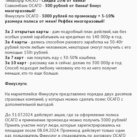
Тинькофф КАСКО -
Скидка 10% от банка!
Совкомбанк ОСАГО -
500 рублей от банка! Бонус
многоразовый!
Финуслуги ОСАГО -
3000 рублей по промокоду + 3-10%
размера полиса от меня! Рефбек многоразовый!
За 2 открытых карты
- дам подробный план действий, как без
особых усилий зарабатывать на кредитках по 140 000р в год.
За 4 карты
- делюсь способом разового заработка на 30-40т
рублей почти любым человеком, некоторые смогут получить с его
помощью 150т рублей.
За 7 карт
- как покупать еду с 30-50% кэшбека.
За 10 карт
- расскажу как я сейчас делаю по 300 000р в год.
Способ подходит любому человеку кто-то из него получит
меньше, кто-то еще больше.
Финуслуги.
На маркетплейсе Финуслуги представлено порядка двух десятков
страховых компаний, у которых можно сделать полис ОСАГО с
дополнительной выгодой.
До 31.07.2024 действует акция, где за оформление полиса
ОСАГО и применение промокода можно получить 3000 рублей!
Принять участие могут люди, которые зарегистрировались на
площадке после 08.04.2024. Промокод действует только один
раз, пользователь Финуслуг и страхователь по договору ОСАГО