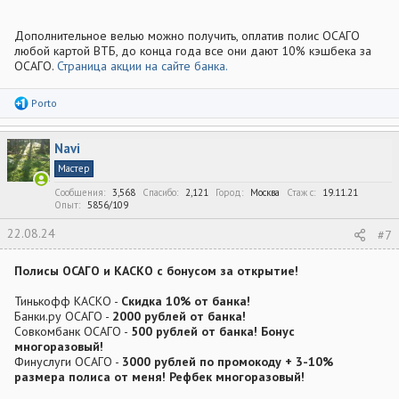
Дополнительное велью можно получить, оплатив полис ОСАГО
любой картой ВТБ, до конца года все они дают 10% кэшбека за
ОСАГО.
Страница акции на сайте банка.
Р
Porto
е
а
к
Navi
ц
и
Мастер
и
:
Сообщения
3,568
Спасибо
2,121
Город
Москва
Стаж c
19.11.21
Опыт
5856/109
22.08.24
#7
Полисы ОСАГО и КАСКО с бонусом за открытие!
Тинькофф КАСКО -
Скидка 10% от банка!
Банки.ру ОСАГО -
2000 рублей от банка!
Совкомбанк ОСАГО -
500 рублей от банка! Бонус
многоразовый!
Финуслуги ОСАГО -
3000 рублей по промокоду + 3-10%
размера полиса от меня! Рефбек многоразовый!