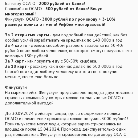
Банки.ру ОСАГО -
2000 рублей от банка!
Совкомбанк ОСАГО -
500 рублей от банка! Бонус
многоразовый!
Финуслуги ОСАГО -
3000 рублей по промокоду + 3-10%
размера полиса от меня! Рефбек многоразовый!
За 2 открытых карты
- дам подробный план действий, как без
особых усилий зарабатывать на кредитках по 140 000р в год.
За 4 карты
- делюсь способом разового заработка на 30-40т
рублей почти любым человеком, некоторые смогут получить с его
помощью 150т рублей.
За 7 карт
- как покупать еду с 30-50% кэшбека.
За 10 карт
- расскажу как я сейчас делаю по 300 000р в год.
Способ подходит любому человеку кто-то из него получит
меньше, кто-то еще больше.
Финуслуги
На маркетплейсе Финуслуги представлено порядка двух десятков
страховых компаний, у которых можно сделать полис ОСАГО с
дополнительной выгодой.
До 30.09.2024 действует акция, где за оформление полиса
ОСАГО и применение промокода можно получить 3000 рублей!
Принять участие могут люди, которые зарегистрировались на
площадке после 15.04.2024. Промокод действует только один
раз, пользователь Финуслуг и страхователь по договору ОСАГО