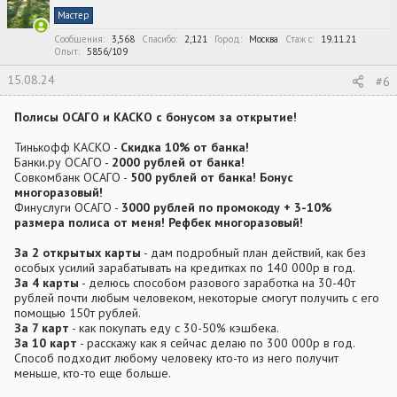
и
Мастер
и
:
Сообщения
3,568
Спасибо
2,121
Город
Москва
Стаж c
19.11.21
Опыт
5856/109
15.08.24
#6
Полисы ОСАГО и КАСКО с бонусом за открытие!
Тинькофф КАСКО -
Скидка 10% от банка!
Банки.ру ОСАГО -
2000 рублей от банка!
Совкомбанк ОСАГО -
500 рублей от банка! Бонус
многоразовый!
Финуслуги ОСАГО -
3000 рублей по промокоду + 3-10%
размера полиса от меня! Рефбек многоразовый!
За 2 открытых карты
- дам подробный план действий, как без
особых усилий зарабатывать на кредитках по 140 000р в год.
За 4 карты
- делюсь способом разового заработка на 30-40т
рублей почти любым человеком, некоторые смогут получить с его
помощью 150т рублей.
За 7 карт
- как покупать еду с 30-50% кэшбека.
За 10 карт
- расскажу как я сейчас делаю по 300 000р в год.
Способ подходит любому человеку кто-то из него получит
меньше, кто-то еще больше.