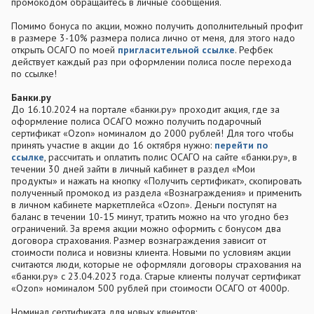
промокодом обращайтесь в личные сообщения.
Помимо бонуса по акции, можно получить дополнительный профит
в размере 3-10% размера полиса лично от меня, для этого надо
открыть ОСАГО по моей
пригласительной ссылке
. Рефбек
действует каждый раз при оформлении полиса после перехода
по ссылке!
Банки.ру
До 16.10.2024 на портале «банки.ру» проходит акция, где за
оформление полиса ОСАГО можно получить подарочный
сертификат «Ozon» номиналом до 2000 рублей! Для того чтобы
принять участие в акции до 16 октября нужно:
перейти по
ссылке
, рассчитать и оплатить полис ОСАГО на сайте «банки.ру», в
течении 30 дней зайти в личный кабинет в раздел «Мои
продукты» и нажать на кнопку «Получить сертификат», скопировать
полученный промокод из раздела «Вознаграждения» и применить
в личном кабинете маркетплейса «Ozon». Деньги поступят на
баланс в течении 10-15 минут, тратить можно на что угодно без
ограничений. За время акции можно оформить с бонусом два
договора страхования. Размер вознаграждения зависит от
стоимости полиса и новизны клиента. Новыми по условиям акции
считаются люди, которые не оформляли договоры страхования на
«банки.ру» с 23.04.2023 года. Старые клиенты получат сертификат
«Ozon» номиналом 500 рублей при стоимости ОСАГО от 4000р.
Номинал сертификата для новых клиентов: