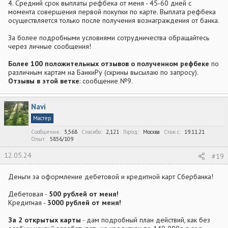
4. Средний срок выплаты рефбека от меня - 45-60 дней с
момента совершения первой покупки по карте. Выплата рефбека
осуществляется только после получения вознаграждения от банка.
За более подробными условиями сотрудничества обращайтесь
через личные сообщения!
Более 100 положительных отзывов о полученном рефбеке
по
различным картам на БанкиРу (скрины высылаю по запросу).
Отзывы в этой ветке
: сообщение №9.
Navi
Мастер
Сообщения
3,568
Спасибо
2,121
Город
Москва
Стаж c
19.11.21
Опыт
5856/109
12.05.24
#19
Деньги за оформление дебетовой и кредитной карт Сбербанка!
Дебетовая -
500 рублей от меня!
Кредитная -
3000 рублей от меня!
За 2 открытых карты
- дам подробный план действий, как без