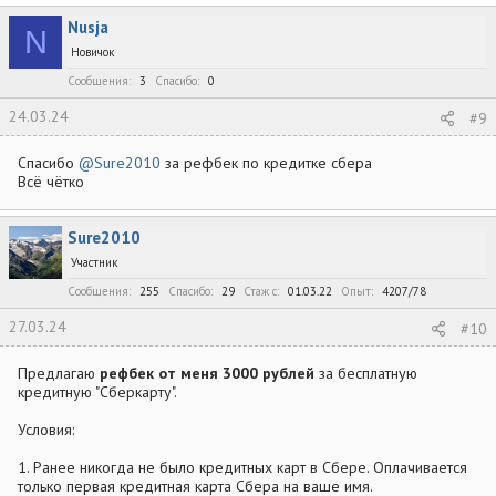
к
Nusja
ц
N
и
Новичок
и
:
Сообщения
3
Спасибо
0
24.03.24
#9
Спасибо
@Sure2010
за рефбек по кредитке сбера
Всё чётко
Sure2010
Участник
Сообщения
255
Спасибо
29
Стаж c
01.03.22
Опыт
4207/78
27.03.24
#10
Предлагаю
рефбек от меня 3000 рублей
за бесплатную
кредитную "Сберкарту".
Условия:
1. Ранее никогда не было кредитных карт в Сбере. Оплачивается
только первая кредитная карта Сбера на ваше имя.