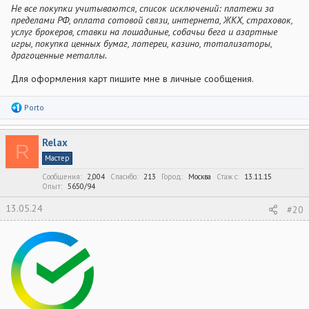
Не все покупки учитываются, список исключений: платежи за
пределами РФ, оплата сотовой связи, интернета, ЖКХ, страховок,
услуг брокеров, ставки на лошадиные, собачьи бега и азартные
игры, покупка ценных бумаг, лотереи, казино, тотализаторы,
драгоценные металлы.
Для оформления карт пишите мне в личные сообщения.
Р
Porto
е
а
к
Relax
ц
R
и
Мастер
и
:
Сообщения
2,004
Спасибо
213
Город
Москва
Стаж c
13.11.15
Опыт
5650/94
13.05.24
#20