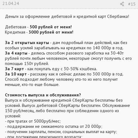
21.04.24
#15
Деньги за оформление дебетовой и кредитной карт Сбербанка!
Дебетовая -
500 рублей от меня!
Кредитная -
3000 рублей от меня!
За 2 открытых карты
- дам подробный план действий, как без
особых усилий зарабатывать на кредитках по 140 000р в год.
За 4 карты
- делюсь способом разового заработка на 30-40т
рублей почти любым человеком, некоторые смогут получить с его
помощью 150т рублей.
За 7 карт
- как покупать еду с 30-50% кэшбека.
За 10 карт
- расскажу как я сейчас делаю по 300 000р в год.
Способ подходит любому человеку кто-то из него получит
меньше, кто-то еще больше.
Стоимость выпуска и обслуживания?
Выпуск и обслуживание кредитной СберКарты бесплатны без
условий. Выпуск дебетовой СберКарты бесплатен. Обслуживание
150 руб/месяц, либо бесплатно при соблюдении одного из
условий:
- при тратах от 5000руб/мес;
- поддержании не снижаемого остатка от 20 000р;
- получении зарплаты, пенсии, социальных выплат на карту;
- при достижении пенсионного возраста;