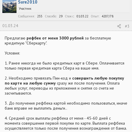
Sure2010
Участник
Сообщения
255
Спасибо
29
Стаж c
01.03.22
Опыт
4207/78
01.03.24
#3
Предлагаю
рефбек от меня 3000 рублей
за бесплатную
кредитную "Сберкарту".
Условия:
1. Ранее никогда не было кредитных карт в Сбере. Оплачивается
только первая кредитная карта Сбера на ваше имя.
2. Необходимо привязать Пин-код и
совершить любую покупку
по карте на любую сумму
сразу же после получения. Оплата
любых услуг, переводы из приложения и снятия со счета не
засчитываются.
3. До получения рефбека картой необходимо пользоваться, иначе
банк вправе не выплатить деньги..
4. Средний срок выплаты рефбека от меня - 45-60 дней с
момента совершения первой покупки по карте. Выплата рефбека
осуществляется только после получения вознаграждения от банка.