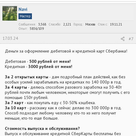
а
к
Navi
ц
и
Мастер
и
:
Сообщения
3,568
Спасибо
2,121
Город
Москва
Стаж c
19.11.21
Опыт
5856/109
17.03.24
#7
Деньги за оформление дебетовой и кредитной карт Сбербанка!
Дебетовая -
500 рублей от меня!
Кредитная -
3000 рублей от меня!
За 2 открытых карты
- дам подробный план действий, как без
особых усилий зарабатывать на кредитках по 140 000р в год.
За 4 карты
- делюсь способом разового заработка на 30-40т
рублей почти любым человеком, некоторые смогут получить с его
помощью 150т рублей.
За 7 карт
- как покупать еду с 30-50% кэшбека.
За 10 карт
- расскажу как я сейчас делаю по 300 000р в год.
Способ подходит любому человеку кто-то из него получит
меньше, кто-то еще больше.
Стоимость выпуска и обслуживания?
Выпуск и обслуживание кредитной СберКарты бесплатны без