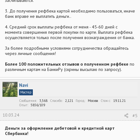
засчитываются.
3. До получения рефбека картой необходимо пользоваться, иначе
банк вправе не выплатить деньги..
4. Средний срок выплаты рефбека от меня - 45-60 дней с
момента совершения первой покупки по карте. Выплата рефбека
осуществляется только после получения вознаграждения от банка.
За более подробными условиями сотрудничества обращайтесь
через личные сообщения!
Более 100 положительных отзывов о полученном рефбеке
по
различным картам на БанкиРу (скрины высылаю по запросу).
Navi
Мастер
Сообщения
3,568
Спасибо
2,121
Город
Москва
Стаж c
19.11.21
Опыт
5856/109
10.03.24
#5
Деньги за оформление дебетовой и кредитной карт
Сбербанка!