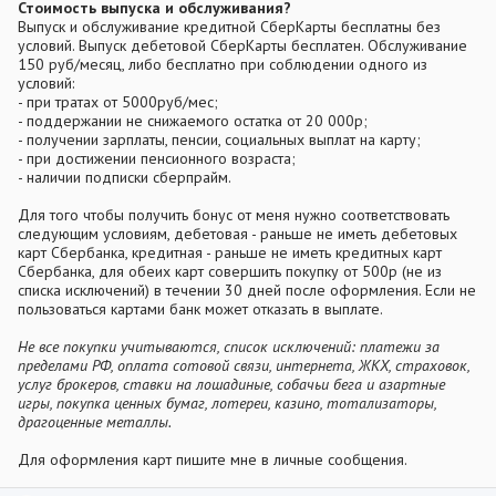
Стоимость выпуска и обслуживания?
Выпуск и обслуживание кредитной СберКарты бесплатны без
условий. Выпуск дебетовой СберКарты бесплатен. Обслуживание
150 руб/месяц, либо бесплатно при соблюдении одного из
условий:
- при тратах от 5000руб/мес;
- поддержании не снижаемого остатка от 20 000р;
- получении зарплаты, пенсии, социальных выплат на карту;
- при достижении пенсионного возраста;
- наличии подписки сберпрайм.
Для того чтобы получить бонус от меня нужно соответствовать
следующим условиям, дебетовая - раньше не иметь дебетовых
карт Сбербанка, кредитная - раньше не иметь кредитных карт
Сбербанка, для обеих карт совершить покупку от 500р (не из
списка исключений) в течении 30 дней после оформления. Если не
пользоваться картами банк может отказать в выплате.
Не все покупки учитываются, список исключений: платежи за
пределами РФ, оплата сотовой связи, интернета, ЖКХ, страховок,
услуг брокеров, ставки на лошадиные, собачьи бега и азартные
игры, покупка ценных бумаг, лотереи, казино, тотализаторы,
драгоценные металлы.
Для оформления карт пишите мне в личные сообщения.