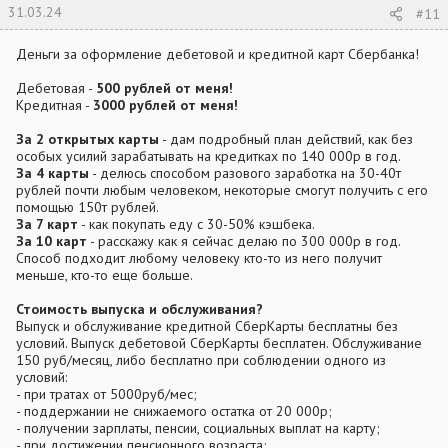
31.03.24
#11
Деньги за оформление дебетовой и кредитной карт Сбербанка!
Дебетовая -
500 рублей от меня!
Кредитная -
3000 рублей от меня!
За 2 открытых карты
- дам подробный план действий, как без
особых усилий зарабатывать на кредитках по 140 000р в год.
За 4 карты
- делюсь способом разового заработка на 30-40т
рублей почти любым человеком, некоторые смогут получить с его
помощью 150т рублей.
За 7 карт
- как покупать еду с 30-50% кэшбека.
За 10 карт
- расскажу как я сейчас делаю по 300 000р в год.
Способ подходит любому человеку кто-то из него получит
меньше, кто-то еще больше.
Стоимость выпуска и обслуживания?
Выпуск и обслуживание кредитной СберКарты бесплатны без
условий. Выпуск дебетовой СберКарты бесплатен. Обслуживание
150 руб/месяц, либо бесплатно при соблюдении одного из
условий:
- при тратах от 5000руб/мес;
- поддержании не снижаемого остатка от 20 000р;
- получении зарплаты, пенсии, социальных выплат на карту;
- при достижении пенсионного возраста;