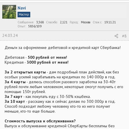
а
к
Navi
ц
и
Мастер
и
:
Сообщения
3,568
Спасибо
2,121
Город
Москва
Стаж c
19.11.21
Опыт
5856/109
24.03.24
#8
Деньги за оформление дебетовой и кредитной карт Сбербанка!
Дебетовая -
500 рублей от меня!
Кредитная -
3000 рублей от меня!
За 2 открытых карты
- дам подробный план действий, как без
особых усилий зарабатывать на кредитках по 140 000р в год.
За 4 карты
- делюсь способом разового заработка на 30-40т
рублей почти любым человеком, некоторые смогут получить с его
помощью 150т рублей.
За 7 карт
- как покупать еду с 30-50% кэшбека.
За 10 карт
- расскажу как я сейчас делаю по 300 000р в год.
Способ подходит любому человеку кто-то из него получит
меньше, кто-то еще больше.
Стоимость выпуска и обслуживания?
Выпуск и обслуживание кредитной СберКарты бесплатны без