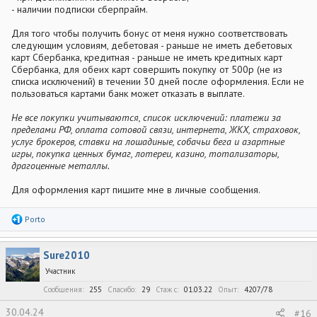
- наличии подписки сберпрайм.
Для того чтобы получить бонус от меня нужно соответствовать
следующим условиям, дебетовая - раньше не иметь дебетовых
карт Сбербанка, кредитная - раньше не иметь кредитных карт
Сбербанка, для обеих карт совершить покупку от 500р (не из
списка исключений) в течении 30 дней после оформления. Если не
пользоваться картами банк может отказать в выплате.
Не все покупки учитываются, список исключений: платежи за
пределами РФ, оплата сотовой связи, интернета, ЖКХ, страховок,
услуг брокеров, ставки на лошадиные, собачьи бега и азартные
игры, покупка ценных бумаг, лотереи, казино, тотализаторы,
драгоценные металлы.
Для оформления карт пишите мне в личные сообщения.
Р
Porto
е
а
к
Sure2010
ц
и
Участник
и
:
Сообщения
255
Спасибо
29
Стаж c
01.03.22
Опыт
4207/78
30.04.24
#16