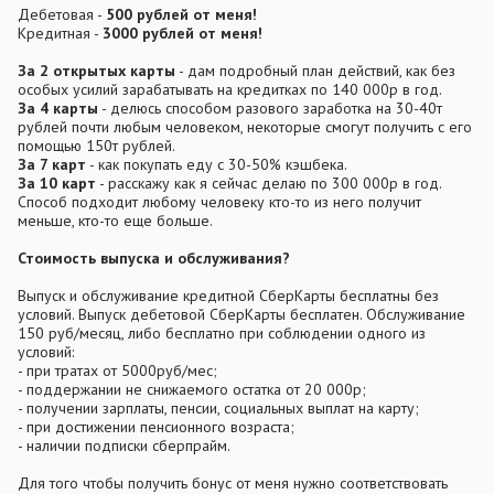
Дебетовая -
500 рублей от меня!
Кредитная -
3000 рублей от меня!
За 2 открытых карты
- дам подробный план действий, как без
особых усилий зарабатывать на кредитках по 140 000р в год.
За 4 карты
- делюсь способом разового заработка на 30-40т
рублей почти любым человеком, некоторые смогут получить с его
помощью 150т рублей.
За 7 карт
- как покупать еду с 30-50% кэшбека.
За 10 карт
- расскажу как я сейчас делаю по 300 000р в год.
Способ подходит любому человеку кто-то из него получит
меньше, кто-то еще больше.
Стоимость выпуска и обслуживания?
Выпуск и обслуживание кредитной СберКарты бесплатны без
условий. Выпуск дебетовой СберКарты бесплатен. Обслуживание
150 руб/месяц, либо бесплатно при соблюдении одного из
условий:
- при тратах от 5000руб/мес;
- поддержании не снижаемого остатка от 20 000р;
- получении зарплаты, пенсии, социальных выплат на карту;
- при достижении пенсионного возраста;
- наличии подписки сберпрайм.
Для того чтобы получить бонус от меня нужно соответствовать