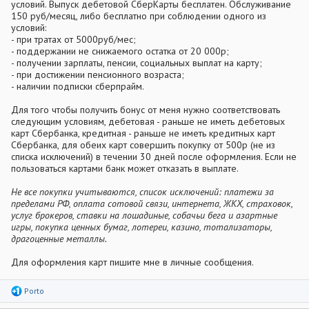
условий. Выпуск дебетовой СберКарты бесплатен. Обслуживание
150 руб/месяц, либо бесплатно при соблюдении одного из
условий:
- при тратах от 5000руб/мес;
- поддержании не снижаемого остатка от 20 000р;
- получении зарплаты, пенсии, социальных выплат на карту;
- при достижении пенсионного возраста;
- наличии подписки сберпрайм.
Для того чтобы получить бонус от меня нужно соответствовать
следующим условиям, дебетовая - раньше не иметь дебетовых
карт Сбербанка, кредитная - раньше не иметь кредитных карт
Сбербанка, для обеих карт совершить покупку от 500р (не из
списка исключений) в течении 30 дней после оформления. Если не
пользоваться картами банк может отказать в выплате.
Не все покупки учитываются, список исключений: платежи за
пределами РФ, оплата сотовой связи, интернета, ЖКХ, страховок,
услуг брокеров, ставки на лошадиные, собачьи бега и азартные
игры, покупка ценных бумаг, лотереи, казино, тотализаторы,
драгоценные металлы.
Для оформления карт пишите мне в личные сообщения.
Р
Porto
е
а