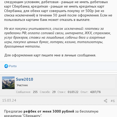
следующим условиям, дебетовая - раньше не иметь дебетовых
карт Сбербанка, кредитная - раньше не иметь кредитных карт
Сбербанка, для обеих карт совершить покупку от 500р (не из
списка исключений) в течении 30 дней после оформления. Если не
пользоваться картами банк может отказать в выплате.
Не все покупки учитываются, список исключений: платежи за
пределами РФ, оплата сотовой связи, интернета, ЖКХ, страховок,
услуг брокеров, ставки на лошадиные, собачьи бега и азартные
игры, покупка ценных бумаг, лотереи, казино, тотализаторы,
драгоценные металлы.
Для оформления карт пишите мне в личные сообщения.
Р
Porto
е
а
к
Sure2010
ц
и
Участник
и
:
Сообщения
255
Спасибо
29
Стаж c
01.03.22
Опыт
4207/78
15.03.24
#6
Предлагаю
рефбек от меня 3000 рублей
за бесплатную
кредитную "Сберкарту".