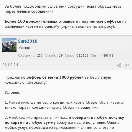
За более подробными условиями сотрудничества обращайтесь
через личные сообщения!
Более 100 положительных отзывов о полученном рефбеке
по
различным картам на БанкиРу (скрины высылаю по запросу).
Sure2010
Участник
Сообщения
255
Спасибо
29
Стаж c
01.03.22
Опыт
4207/78
08.03.24
#4
Предлагаю
рефбек от меня 3000 рублей
за бесплатную
кредитную "Сберкарту".
Условия:
1. Ранее никогда не было кредитных карт в Сбере. Оплачивается
только первая кредитная карта Сбера на ваше имя.
2. Необходимо привязать Пин-код и
совершить любую покупку
по карте на любую сумму
сразу же после получения. Оплата
любых услуг, переводы из приложения и снятия со счета не