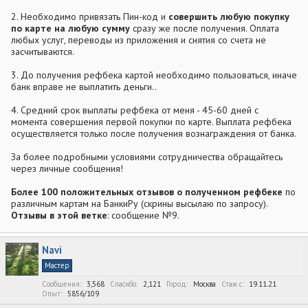
2. Необходимо привязать Пин-код и
совершить любую покупку
по карте на любую сумму
сразу же после получения. Оплата
любых услуг, переводы из приложения и снятия со счета не
засчитываются.
3. До получения рефбека картой необходимо пользоваться, иначе
банк вправе не выплатить деньги..
4. Средний срок выплаты рефбека от меня - 45-60 дней с
момента совершения первой покупки по карте. Выплата рефбека
осуществляется только после получения вознаграждения от банка.
За более подробными условиями сотрудничества обращайтесь
через личные сообщения!
Более 100 положительных отзывов о полученном рефбеке
по
различным картам на БанкиРу (скрины высылаю по запросу).
Отзывы в этой ветке
: сообщение №9.
Navi
Мастер
Сообщения
3,568
Спасибо
2,121
Город
Москва
Стаж c
19.11.21
Опыт
5856/109