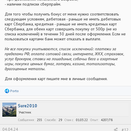
- наличии подписки сберпрайм.
Для того чтобы получить бонус от меня нужно соответствовать
следующим условиям, дебетовая - раньше не иметь дебетовых
карт Сбербанка, кредитная - раньше не иметь кредитных карт
Сбербанка, для обеих карт совершить покупку от 500р (не из
списка исключений) в течении 30 дней после оформления. Если не
пользоваться картами банк может отказать в выплате.
Не все покупки учитываются, список исключений: платежи за
пределами РФ, оплата сотовой связи, интернета, ЖКХ, страховок,
услуг брокеров, ставки на лошадиные, собачьи бега и азартные
игры, покупка ценных бумаг, лотереи, казино, тотализаторы,
драгоценные металлы.
Для оформления карт пишите мне в личные сообщения.
Р
Porto
е
а
к
Sure2010
ц
и
Участник
и
:
Сообщения
255
Спасибо
29
Стаж c
01.03.22
Опыт
4207/78
04.04.24
#12