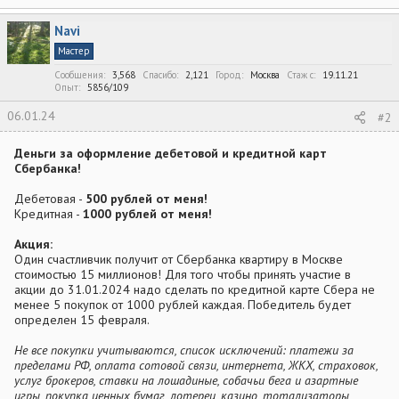
Navi
Мастер
Сообщения
3,568
Спасибо
2,121
Город
Москва
Стаж c
19.11.21
Опыт
5856/109
06.01.24
#2
Деньги за оформление дебетовой и кредитной карт
Сбербанка!
Дебетовая -
500 рублей от меня!
Кредитная -
1000 рублей от меня!
Акция:
Один счастливчик получит от Сбербанка квартиру в Москве
стоимостью 15 миллионов! Для того чтобы принять участие в
акции до 31.01.2024 надо сделать по кредитной карте Сбера не
менее 5 покупок от 1000 рублей каждая. Победитель будет
определен 15 февраля.
Не все покупки учитываются, список исключений: платежи за
пределами РФ, оплата сотовой связи, интернета, ЖКХ, страховок,
услуг брокеров, ставки на лошадиные, собачьи бега и азартные
игры, покупка ценных бумаг, лотереи, казино, тотализаторы,