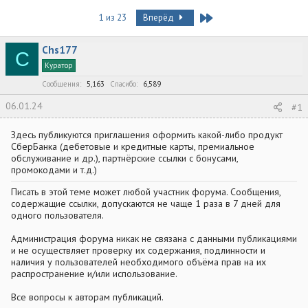
в
а
т
т
Last
1 из 23
Вперёд
о
а
р
н
Chs177
т
а
C
е
ч
Куратор
м
а
Сообщения
5,163
Спасибо
6,589
ы
л
а
06.01.24
#1
Здесь публикуются приглашения оформить какой-либо продукт
СберБанка (дебетовые и кредитные карты, премиальное
обслуживание и др.), партнёрские ссылки с бонусами,
промокодами и т.д.)
Писать в этой теме может любой участник форума. Сообщения,
содержащие ссылки, допускаются не чаще 1 раза в 7 дней для
одного пользователя.
Администрация форума никак не связана с данными публикациями
и не осуществляет проверку их содержания, подлинности и
наличия у пользователей необходимого объёма прав на их
распространение и/или использование.
Все вопросы к авторам публикаций.