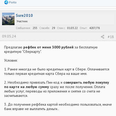
Р
Porto
е
а
к
Sure2010
ц
и
Участник
и
:
Сообщения
255
Спасибо
29
Стаж c
01.03.22
Опыт
4207/78
09.05.24
#18
Предлагаю
рефбек от меня 3000 рублей
за бесплатную
кредитную "Сберкарту".
Условия:
1. Ранее никогда не было кредитных карт в Сбере. Оплачивается
только первая кредитная карта Сбера на ваше имя.
2. Необходимо привязать Пин-код и
совершить любую покупку
по карте на любую сумму
сразу же после получения. Оплата
любых услуг, переводы из приложения и снятия со счета не
засчитываются.
3. До получения рефбека картой необходимо пользоваться, иначе
банк вправе не выплатить деньги..