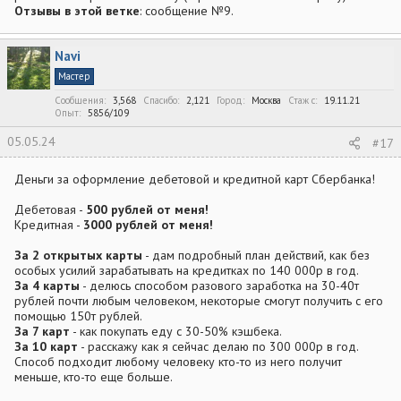
Отзывы в этой ветке
: сообщение №9.
Navi
Мастер
Сообщения
3,568
Спасибо
2,121
Город
Москва
Стаж c
19.11.21
Опыт
5856/109
05.05.24
#17
Деньги за оформление дебетовой и кредитной карт Сбербанка!
Дебетовая -
500 рублей от меня!
Кредитная -
3000 рублей от меня!
За 2 открытых карты
- дам подробный план действий, как без
особых усилий зарабатывать на кредитках по 140 000р в год.
За 4 карты
- делюсь способом разового заработка на 30-40т
рублей почти любым человеком, некоторые смогут получить с его
помощью 150т рублей.
За 7 карт
- как покупать еду с 30-50% кэшбека.
За 10 карт
- расскажу как я сейчас делаю по 300 000р в год.
Способ подходит любому человеку кто-то из него получит
меньше, кто-то еще больше.