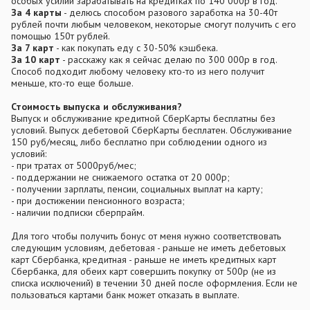
особых усилий зарабатывать на кредитках по 140 000р в год.
За 4 карты
- делюсь способом разового заработка на 30-40т
рублей почти любым человеком, некоторые смогут получить с его
помощью 150т рублей.
За 7 карт
- как покупать еду с 30-50% кэшбека.
За 10 карт
- расскажу как я сейчас делаю по 300 000р в год.
Способ подходит любому человеку кто-то из него получит
меньше, кто-то еще больше.
Стоимость выпуска и обслуживания?
Выпуск и обслуживание кредитной СберКарты бесплатны без
условий. Выпуск дебетовой СберКарты бесплатен. Обслуживание
150 руб/месяц, либо бесплатно при соблюдении одного из
условий:
- при тратах от 5000руб/мес;
- поддержании не снижаемого остатка от 20 000р;
- получении зарплаты, пенсии, социальных выплат на карту;
- при достижении пенсионного возраста;
- наличии подписки сберпрайм.
Для того чтобы получить бонус от меня нужно соответствовать
следующим условиям, дебетовая - раньше не иметь дебетовых
карт Сбербанка, кредитная - раньше не иметь кредитных карт
Сбербанка, для обеих карт совершить покупку от 500р (не из
списка исключений) в течении 30 дней после оформления. Если не
пользоваться картами банк может отказать в выплате.