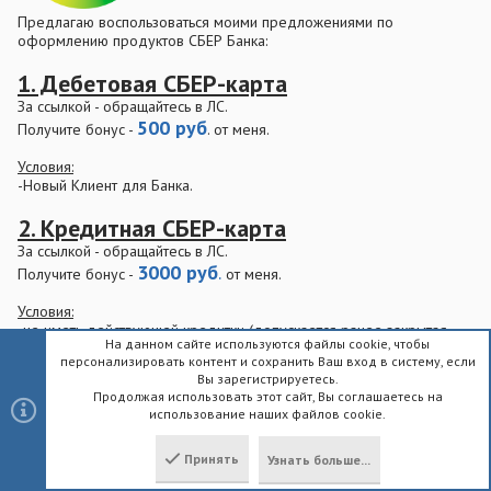
Предлагаю воспользоваться моими предложениями по
оформлению продуктов СБЕР Банка:
1. Дебетовая СБЕР-карта
За ссылкой - обращайтесь в ЛС.
500 руб
Получите бонус -
. от меня.
Условия:
-Новый Клиент для Банка.
2. Кредитная СБЕР-карта
За ссылкой - обращайтесь в ЛС.
300
0 руб
.
Получите бонус -
от меня.
Условия:
-не иметь действующей кредитки (допускается ранее закрытая
На данном сайте используются файлы cookie, чтобы
кредитка в СБЕРе)
персонализировать контент и сохранить Ваш вход в систему, если
Вы зарегистрируетесь.
Продолжая использовать этот сайт, Вы соглашаетесь на
использование наших файлов cookie.
Last
1 из 23
Вперёд
Принять
Узнать больше...
Сверху
Снизу
Войдите или зарегистрируйтесь для ответа.