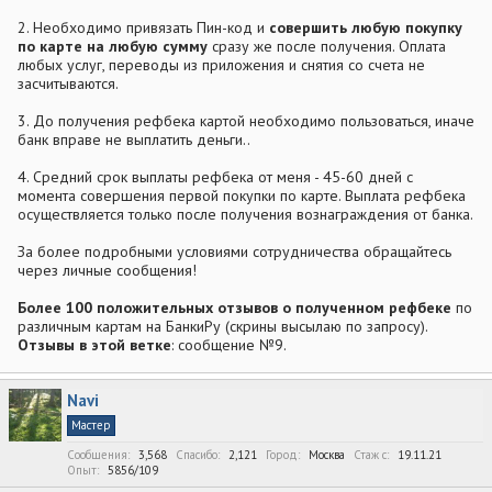
2. Необходимо привязать Пин-код и
совершить любую покупку
по карте на любую сумму
сразу же после получения. Оплата
любых услуг, переводы из приложения и снятия со счета не
засчитываются.
3. До получения рефбека картой необходимо пользоваться, иначе
банк вправе не выплатить деньги..
4. Средний срок выплаты рефбека от меня - 45-60 дней с
момента совершения первой покупки по карте. Выплата рефбека
осуществляется только после получения вознаграждения от банка.
За более подробными условиями сотрудничества обращайтесь
через личные сообщения!
Более 100 положительных отзывов о полученном рефбеке
по
различным картам на БанкиРу (скрины высылаю по запросу).
Отзывы в этой ветке
: сообщение №9.
Navi
Мастер
Сообщения
3,568
Спасибо
2,121
Город
Москва
Стаж c
19.11.21
Опыт
5856/109