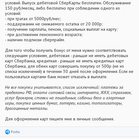
условий. Выпуск дебетовой СберКарты бесплатен. Обслуживание
150 руб/месяц, либо бесплатно при соблюдении одного из
условий:
- при тратах от 5000руб/мес;
- поддержании не снижаемого остатка от 20 000р;
- получении зарплаты, пенсии, социальных выплат на карту;
- при достижении пенсионного возраста;
- наличии подписки сберпрайм.
Для того чтобы получить бонус от меня нужно соответствовать
следующим условиям, дебетовая - раньше не иметь дебетовых
карт Сбербанка, кредитная - раньше не иметь кредитных карт
Сбербанка, для обеих карт совершить покупку от 500р (не из
списка исключений) в течении 30 дней после оформления. Если не
пользоваться картами банк может отказать в выплате.
Не все покупки учитываются, список исключений: платежи за
пределами РФ, оплата сотовой связи, интернета, ЖКХ, страховок,
услуг брокеров, ставки на лошадиные, собачьи бега и азартные
игры, покупка ценных бумаг, лотереи, казино, тотализаторы,
драгоценные металлы.
Для оформления карт пишите мне в личные сообщения.
Р
Porto
е