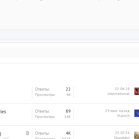
Ответы
22
22.04.26
internetional
Просмотры
4K
Ответы
89
29 мин. назад
ies
Vlanich
Просмотры
14K
С
Ответы
4K
25.07.26
)
Struzhkin
т
Просмотры
662K