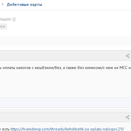
Дебетовые карты
итает 1)
оги
оплаты налогов с кешбэком/без, а также без комиссии/с нею их МСС и
е есть
https://hranidengi.com/threads/kehshbehk-za-oplatu-nalogov.29/