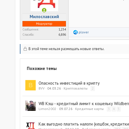
Милославский
Модератор
Сообщения
1,234
Р
plover
Спасибо
6,896
е
а
к
ц
В этой теме нельзя размещать новые ответы.
и
и
:
Похожие темы
Опасность инвестиций в крипту
B
BVV
04.03.26
Криптовалюты
2
WB Кэш - кредитный лимит к кошельку Wildberr
Limon2002
09.07.26
Кредитные карты
3
4
5
Как выгодно платить налоги (кешбэк, кредитки