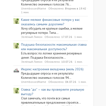
Предыдущие опросы и их результаты
Количество значимых голосов: 76...
UnembossedName
Обновлено:
Вторник в 19:42
1 мин.
Какие мелкие финансовые потери у вас
оказались самыми дорогими?
Хочу обсудить не крупные ошибки, а мелкие
регулярные потери. Типа...
Зелёный Лимон
Обновлено:
17.07.26
1 мин.
Подушка безопасности: максимальная ставка
или максимальная доступность?
Есть вопрос по логике хранения резервных
денег. Подушка безопасности...
Зелёный Лимон
Обновлено:
10.07.26
1 мин.
Индекс настроения вкладчика (июль 2026)
Предыдущие опросы и их результаты
Количество значимых голосов: 94...
UnembossedName
Обновлено:
04.07.26
1 мин.
Ставка “до” — как вы проверяете реальную
выгоду?
Стал замечать, что почти все самые
привлекательные предложения строятся...