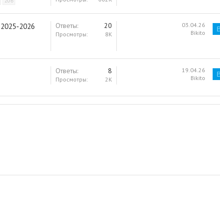
206
а
т
Ответы
20
03.04.26
 2025-2026
ь
Bikito
Просмотры
8K
я
Ответы
8
19.04.26
Bikito
Просмотры
2K
ная почта
лка