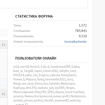
СТАТИСТИКА ФОРУМА
Темы
1,572
Сообщения
785,841
Пользователи
9,310
Новый пользователь
leoniatkachenko
#1
ПОЛЬЗОВАТЕЛИ ОНЛАЙН
Li16
user58
NoGo1
А.Ба-й
Sunderland289
Galka
kleo_w
Serg68
Supric
Limon2002
Jellyflo
vmd
M45654
камо
LAL
Enigma
sa6cina
NastyGerm
Роман_Б
Маруся
Yureg
konstantin2021
rjcnz
things.are.clear
Olivia
trio
Sandzhi
Финуслуги
КирГуду
dm1342
taybola_spb
eg2005
Verges
Милославский
Oleg FRS
SP65
dejavu
Good machine
#2
arsama
Лимон
Костромской
юлия
spv82
Nickelsonn
Leshiko
plover
perfect
Alex85
asemen83
asdoleg
...и ещё 37.