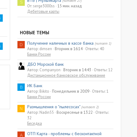
ВТБ | Мультикарта
(читают 27)
S
От: serge3000ss
15 мин. назад
Дебетовые карты
B
НОВЫЕ ТЕМЫ
Получение наличных в кассе банка
(читает 1)
D
B
Автор: dimsen
Вторник в 16:14
Ответы: 40
Банки России
ДБО Морской банк
Автор: Companyon
Вторник в 14:43
Ответы: 12
Дистанционное банковское обслуживание
ИК Банк
B
Автор: Bikito
Понедельник в 20:09
Ответы: 1
Банки России
Размышления о "пылесосах"
(читают 2)
N
Автор: Nadin55
Воскресенье в 13:22
Ответы:
32
Беседка
ОТП Карта - проблемы с бесконтактной
A