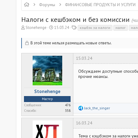
Форумы
ФИНАНСОВЫЕ ПРОДУКТЫ И УСЛУГИ
Налоги с кешбэком и без комиссии
(ч
А
Д
Т
Stonehenge
15.03.24
кэшбэк за налоги
налог
нал
в
а
е
т
т
г
В этой теме нельзя размещать новые ответы.
о
а
и
р
н
т
а
15.03.24
е
ч
м
а
Обсуждаем доступные способы 
ы
л
прочие нюансы.
а
Stonehenge
Мастер
Сообщения
476
Р
Jack_the_singer
Спасибо
358
е
а
к
16.03.24
ц
и
и
Тема с кэшбэком за налоги уж
: