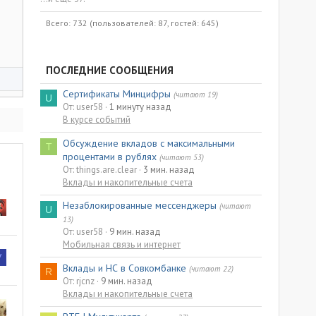
Всего: 732 (пользователей: 87, гостей: 645)
ПОСЛЕДНИЕ СООБЩЕНИЯ
Сертификаты Минцифры
(читают 19)
U
От: user58
1 минуту назад
В курсе событий
Обсуждение вкладов с максимальными
T
процентами в рублях
(читают 53)
От: things.are.clear
3 мин. назад
Вклады и накопительные счета
Незаблокированные мессенджеры
(читают
U
13)
От: user58
9 мин. назад
Мобильная связь и интернет
V
Вклады и НС в Совкомбанке
(читают 22)
R
От: rjcnz
9 мин. назад
Вклады и накопительные счета