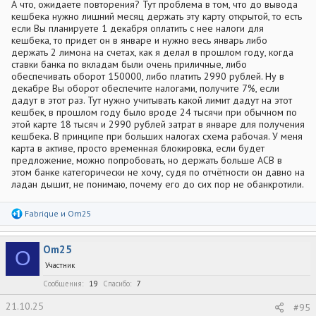
А что, ожидаете повторения? Тут проблема в том, что до вывода
кешбека нужно лишний месяц держать эту карту открытой, то есть
если Вы планируете 1 декабря оплатить с нее налоги для
кешбека, то придет он в январе и нужно весь январь либо
держать 2 лимона на счетах, как я делал в прошлом году, когда
ставки банка по вкладам были очень приличные, либо
обеспечивать оборот 150000, либо платить 2990 рублей. Ну в
декабре Вы оборот обеспечите налогами, получите 7%, если
дадут в этот раз. Тут нужно учитывать какой лимит дадут на этот
кешбек, в прошлом году было вроде 24 тысячи при обычном по
этой карте 18 тысяч и 2990 рублей затрат в январе для получения
кешбека. В принципе при больших налогах схема рабочая. У меня
карта в активе, просто временная блокировка, если будет
предложение, можно попробовать, но держать больше АСВ в
этом банке категорически не хочу, судя по отчётности он давно на
ладан дышит, не понимаю, почему его до сих пор не обанкротили.
Р
Fabrique
и
Om25
е
а
к
Om25
ц
O
и
Участник
и
:
Сообщения
19
Спасибо
7
21.10.25
#95