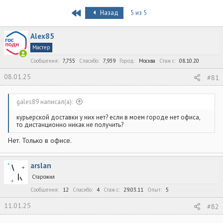
в
а
т
т
First
Назад
5 из 5
о
а
р
н
Alex85
т
а
е
ч
Мастер
м
а
Сообщения
7,755
Спасибо
7,939
Город
Москва
Стаж c
08.10.20
ы
л
а
08.01.25
#81
gales89 написал(а):
курьерской доставки у них нет? если в моем городе нет офиса,
то дистанционно никак не получить?
Нет. Только в офисе.
arslan
Старожил
Сообщения
12
Спасибо
4
Стаж c
29.03.11
Опыт
5
11.01.25
#82