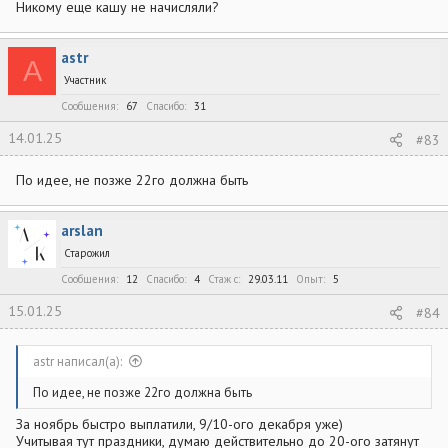
Никому еще кашу не начисляли?
astr
A
Участник
Сообщения
67
Спасибо
31
14.01.25
#83
По идее, не позже 22го должна быть
arslan
Старожил
Сообщения
12
Спасибо
4
Стаж c
29.03.11
Опыт
5
15.01.25
#84
astr написал(а):
По идее, не позже 22го должна быть
За ноябрь быстро выплатили, 9/10-ого декабря уже)
Учитывая тут праздники, думаю действительно до 20-ого затянут