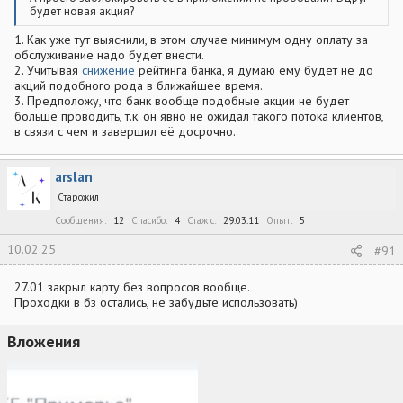
будет новая акция?
1. Как уже тут выяснили, в этом случае минимум одну оплату за
обслуживание надо будет внести.
2. Учитывая
снижение
рейтинга банка, я думаю ему будет не до
акций подобного рода в ближайшее время.
3. Предположу, что банк вообще подобные акции не будет
больше проводить, т.к. он явно не ожидал такого потока клиентов,
в связи с чем и завершил её досрочно.
arslan
Старожил
Сообщения
12
Спасибо
4
Стаж c
29.03.11
Опыт
5
10.02.25
#91
27.01 закрыл карту без вопросов вообще.
Проходки в бз остались, не забудьте использовать)
Вложения