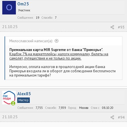
Om25
O
Участник
Сообщения
19
Спасибо
7
21.10.25
#93
Милославский написал(а):
Премиальная карта MIR Supreme от банка "Приморье".
Кэшбэк 7% на маркетплейсы, налоги коммуналку, билеты на
самолет, путешествия и не только по акции.
Интересно, оплата налогов в прошлогодней акции банка
Приморья входила ли в оборот для соблюдения бесплатности
на премиальном тарифе?
Alex85
Мастер
Сообщения
7,755
Спасибо
7,939
Город
Москва
Стаж c
08.10.20
21.10.25
#94