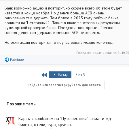
Банк возможно акцию и повторит, но скорее всего об этом будет
известно в конце ноября. Но деньги больше АСВ очень
рискованно там держать. Тем более в 2025 году рейтинг банка
понижен на "Негативный"... Также в июле т.г. отозваны результаты
аудиторской проверки банка. Предстоят повторные... Честно
говоря денег там держать и меньше АСВ не хочется.
Но если акция повторится, то поучаствовать можно конечно....
Последнее редактирование:
21.10.25
Р
Fabrique
е
а
к
First
Назад
5 из 5
ц
и
и
Войдите или зарегистрируйтесь для ответа.
:
Похожие темы
Карты с кэшбэком на "Путешествия": авиа- и жд-
билеты, отели, туры, круизы.