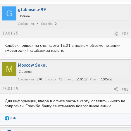
gtabmsma-99
G
Новичок
Сообщения
4
Спасибо
0
19.01.25
#87
Кэшбэк пришел на счет карты 18.01 в полном объеме по акции
«Новогодний кэшбэк» за налоги.
Moscow Sokol
M
Старожил
Сообщения
240
Спасибо
71
Стаж c
31.01.17
Опыт
1305/32
23.01.25
#88
Для информации, вчера в офисе закрыл карту, оплатить ничего не
попросили. Спасибо банку за отличную новогоднюю акцию!
Р
astr
е
а
к