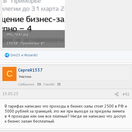
IMG_7642.jpg
130 KB · Просмотры: 87
Р
Om25
и
WizardU
е
а
к
Сергей1337
ц
С
и
Участник
и
:
Сообщения
39
Спасибо
35
13.05.25
#92
В тарифах написано что проходы в бизнес-залы стоят 2500 в РФ и
3000 рублей за границей, это же при выходе за пределы лимита
в 4 проходки или они все платные? Нигде не написано что доступ
к бизнес залам бесплатный.