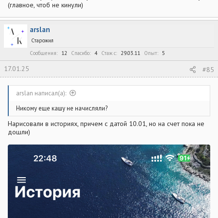
(главное, чтоб не кинули)
arslan
Старожил
Сообщения
12
Спасибо
4
Стаж c
29.03.11
Опыт
5
17.01.25
#85
arslan написал(а):
Никому еще кашу не начисляли?
Нарисовали в историях, причем с датой 10.01, но на счет пока не
дошли)