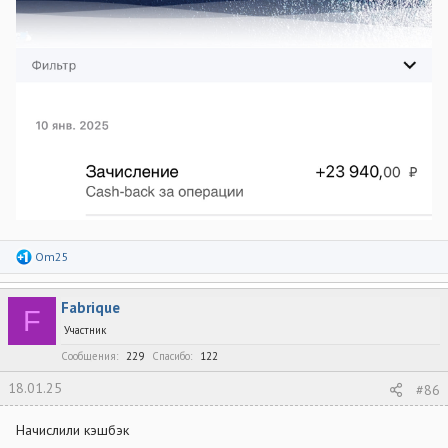
Р
Om25
е
а
к
Fabrique
ц
F
и
Участник
и
:
Сообщения
229
Спасибо
122
18.01.25
#86
Начислили кэшбэк