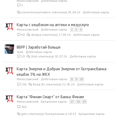
Милославский
Дебетовые карты
1
clevermoneymakers
05.04.26
Дебетовые карты
Карты с кешбэком на аптеки и медуслуги
Милославский
Дебетовые карты
2
3
4
69
dealpa
27.04.26
Дебетовые карты
ВБРР | Заработай больше
Xleb
Дебетовые карты
19
Xleb
02.07.26
Дебетовые карты
Карта Энергия и Добрая Энергия от Газтрансбанка:
кешбэк 5% на ЖКХ
Милославский
Дебетовые карты
8
9
10
196
Влад 82
22.05.26
Дебетовые карты
Карта "Финам Смарт" от Банка Финам
Милославский
Кредитные карты
17
18
19
366
gihn
Понедельник в 18:53
Кредитные карты