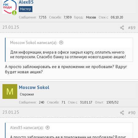
Alex85
ц
и
Мастер
и
:
Сообщения
7,755
Спасибо
7,939
Город
Москва
Стаж c
08.10.20
23.01.25
#89
Moscow Sokol написал(а):
Для информации, вчера в офисе закрыл карту, оплатить ничего
не попросили. Спасибо банку за отличную новогоднюю акцию!
А просто заблокировать ее в приложении не пробовали? Вдруг
будет новая акция?
Moscow Sokol
M
Старожил
Сообщения
240
Спасибо
71
Стаж c
31.01.17
Опыт
1305/32
23.01.25
#90
Alex85 написал(а):
А просто заблокировать ее в приложении не пробовали? Вдруг