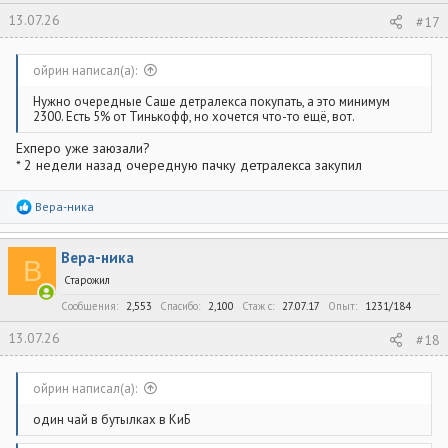
13.07.26
#17
ойрин написал(а):
Нужно очередные Саше детралекса покупать, а это минимум
2300. Есть 5% от Тинькофф, но хочется что-то ещё, вот.
Ехперо уже заюзали?
* 2 недели назад очередную пачку детралекса закупил
Р
Вера-ника
е
а
к
Вера-ника
ц
В
и
Старожил
и
:
Сообщения
2,553
Спасибо
2,100
Стаж c
27.07.17
Опыт
1231/184
13.07.26
#18
ойрин написал(а):
один чай в бутылках в КиБ