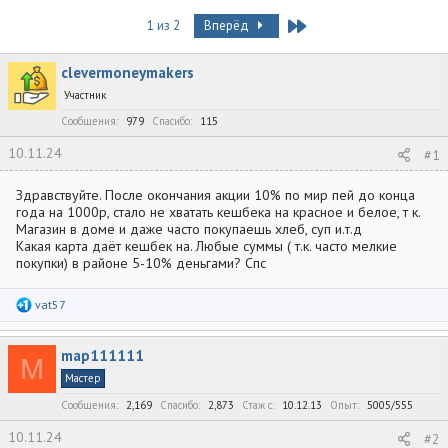
в
а
т
т
Last
1 из 2
Вперёд
о
а
р
н
clevermoneymakers
т
а
е
ч
Участник
м
а
Сообщения
979
Спасибо
115
ы
л
а
10.11.24
#1
Здравствуйте. После окончания акции 10% по мир пей до конца
года на 1000р, стало не хватать кешбека на красное и белое, т к.
Магазин в доме и даже часто покупаешь хлеб, суп и.т.д
Какая карта даёт кешбек на. Любые суммы ( т.к. часто мелкие
покупки) в районе 5-10% деньгами? Спс
Р
vat57
е
а
к
map111111
ц
M
и
Мастер
и
:
Сообщения
2,169
Спасибо
2,873
Стаж c
10.12.13
Опыт
5005/555
10.11.24
#2