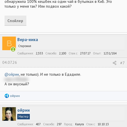
обнаружила 100% кешбек на один чай в бутылках в КиБ. Это
только у меня так? Или подвох какой?
Спойлер
Вера-ника
В
Старожил
Сообщения
2,553
Спасибо
2,100
Стаж c
27.07.17
Опыт
1231/184
04.07.26
#7
@ойрин
, не только). И не только в Едадиле.
еще в Юмани
А он вкусный?
Р
ойрин
е
а
к
ойрин
ц
и
Мастер
и
:
Сообщения
407
Спасибо
297
Город
Калуга
Стаж c
10.10.13