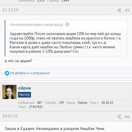
Сообщения
5,213
Спасибо
2,849
12.11.24
#5
clevermoneymakers написал(а):
Здравствуйте. После окончания акции 10% по мир пей до конца
года на 1000р, стало не хватать кешбека на красное и белое, т к.
Магазин в доме и даже часто покупаешь хлеб, суп и.т.д
Какая карта даёт кешбек на. Любые суммы ( т.к. часто мелкие
покупки) в районе 5-10% деньгами? Спс
а что за акция?
Р
HeathRow
и
Companyon
е
а
к
ойрин
ц
и
Мастер
и
:
Сообщения
407
Спасибо
297
Город
Калуга
Стаж c
10.10.13
Опыт
2741/410
04.07.26
#6
Зашла в Едадил. Неожиданно в разделе Кешбек Чеки