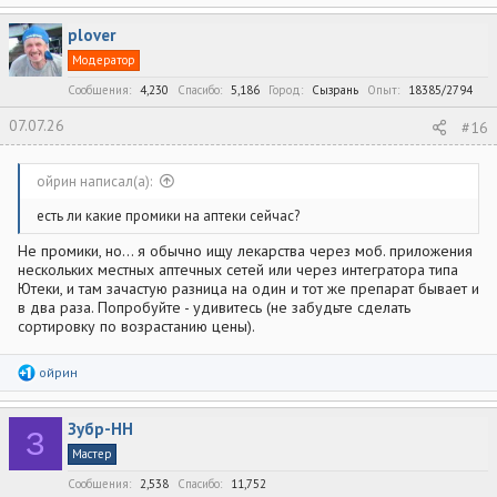
а
к
plover
ц
и
Модератор
и
:
Сообщения
4,230
Спасибо
5,186
Город
Сызрань
Опыт
18385/2794
07.07.26
#16
ойрин написал(а):
есть ли какие промики на аптеки сейчас?
Не промики, но... я обычно ищу лекарства через моб. приложения
нескольких местных аптечных сетей или через интегратора типа
Ютеки, и там зачастую разница на один и тот же препарат бывает и
в два раза. Попробуйте - удивитесь (не забудьте сделать
сортировку по возрастанию цены).
Р
ойрин
е
а
к
Зубр-НН
ц
З
и
Мастер
и
:
Сообщения
2,538
Спасибо
11,752