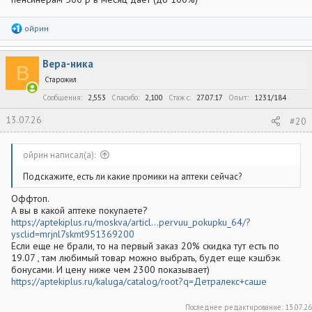
Р
ойрин
е
а
к
Вера-ника
ц
В
и
Старожил
и
:
Сообщения
2,553
Спасибо
2,100
Стаж c
27.07.17
Опыт
1231/184
13.07.26
#20
ойрин написал(а):
Подскажите, есть ли какие промики на аптеки сейчас?
Оффтоп.
А вы в какой аптеке покупаете?
https://aptekiplus.ru/moskva/articl...pervuu_pokupku_64/?
ysclid=mrjnl7skmt951369200
Если еще не брали, то на первый заказ 20% скидка тут есть по
19.07 , там любимый товар можно выбрать, будет еще кэшбэк
бонусами. И цену ниже чем 2300 показывает)
https://aptekiplus.ru/kaluga/catalog/root?q=Детралекс+саше
Последнее редактирование:
13.07.26