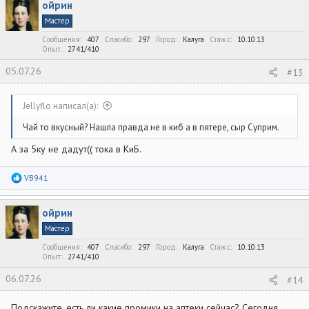
ойрин
Мастер
Сообщения
407
Спасибо
297
Город
Калуга
Стаж c
10.10.13
Опыт
2741/410
05.07.26
#13
Jellyflo написал(а):
Чай то вкусный? Нашла правда не в киб а в пятере, сыр Суприм.
А за 5ку не дадут(( тока в КиБ.
Р
VB941
е
а
к
ойрин
ц
и
Мастер
и
:
Сообщения
407
Спасибо
297
Город
Калуга
Стаж c
10.10.13
Опыт
2741/410
06.07.26
#14
Подскажите, есть ли какие промики на аптеки сейчас? Сегодня