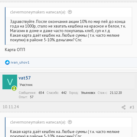
clevermoneymakers написал(а):
Здравствуйте. После окончания акции 10% по мир пей до конца
года на 1000р, стало не хватать кешбека на красное и белое, т к.
Магазин в доме и даже часто покупаешь хлеб, суп и.т.д
Какая карта даёт кешбек на. Любые суммы ( т.к. часто мелкие
покупки) в районе 5-10% деньгами? Спс
Карта ОТП
Р
ivan_uhov1
е
а
к
vat57
ц
V
и
Участник
и
:
Сообщения
654
Спасибо
442
Город
Ульяновск
Стаж c
21.12.20
Опыт
57
10.11.24
#3
clevermoneymakers написал(а):
Какая карта даёт кешбек на. Любые суммы ( т.к. часто мелкие
покупки) в районе 5-10% деньгами? Спс