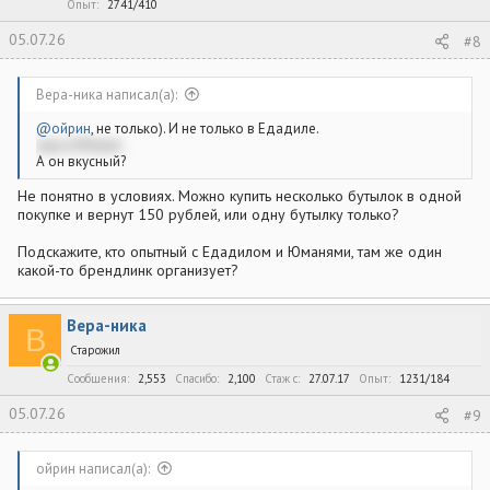
Опыт
2741/410
05.07.26
#8
Вера-ника написал(а):
@ойрин
, не только). И не только в Едадиле.
еще в Юмани
А он вкусный?
Не понятно в условиях. Можно купить несколько бутылок в одной
покупке и вернут 150 рублей, или одну бутылку только?
Подскажите, кто опытный с Едадилом и Юманями, там же один
какой-то брендлинк организует?
Вера-ника
В
Старожил
Сообщения
2,553
Спасибо
2,100
Стаж c
27.07.17
Опыт
1231/184
05.07.26
#9
ойрин написал(а):