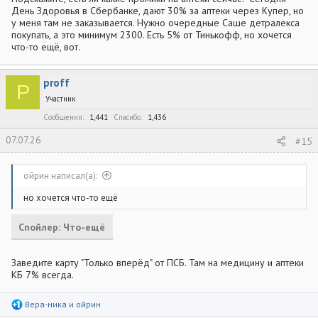
День Здоровья в Сбербанке, дают 30% за аптеки через Купер, но
у меня там не заказывается. Нужно очередные Саше детралекса
покупать, а это минимум 2300. Есть 5% от Тинькофф, но хочется
что-то ещё, вот.
proff
P
Участник
Сообщения
1,441
Спасибо
1,436
07.07.26
#15
ойрин написал(а):
но хочется что-то ещё
Спойлер:
Что-ещё
Заведите карту "Только вперёд" от ПСБ. Там на медицину и аптеки
КБ 7% всегда.
Р
Вера-ника
и
ойрин
е