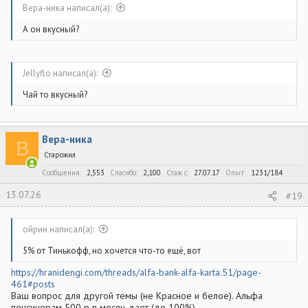
Вера-ника написал(а):
А он вкусный?
Jellyflo написал(а):
Чай то вкусный?
Вера-ника
В
Старожил
Сообщения
2,553
Спасибо
2,100
Стаж c
27.07.17
Опыт
1231/184
13.07.26
#19
ойрин написал(а):
5% от Тинькофф, но хочется что-то ещё, вот
https://hranidengi.com/threads/alfa-bank-alfa-karta.51/page-
461#posts
Ваш вопрос для другой темы (не Красное и белое). Альфа
пенсинерам 500 р в месяц дает (до 100%)