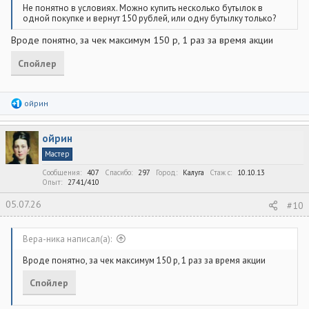
Не понятно в условиях. Можно купить несколько бутылок в
одной покупке и вернут 150 рублей, или одну бутылку только?
Вроде понятно, за чек максимум 150 р, 1 раз за время акции
Спойлер
Р
ойрин
е
а
к
ойрин
ц
и
Мастер
и
:
Сообщения
407
Спасибо
297
Город
Калуга
Стаж c
10.10.13
Опыт
2741/410
05.07.26
#10
Вера-ника написал(а):
Вроде понятно, за чек максимум 150 р, 1 раз за время акции
Спойлер