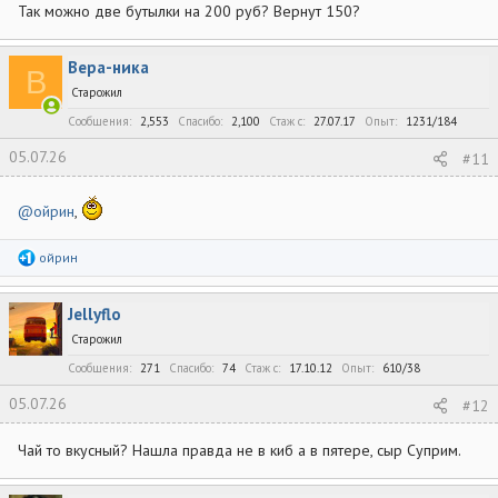
Так можно две бутылки на 200 руб? Вернут 150?
Вера-ника
В
Старожил
Сообщения
2,553
Спасибо
2,100
Стаж c
27.07.17
Опыт
1231/184
05.07.26
#11
@ойрин
,
Р
ойрин
е
а
к
Jellyflo
ц
и
Старожил
и
:
Сообщения
271
Спасибо
74
Стаж c
17.10.12
Опыт
610/38
05.07.26
#12
Чай то вкусный? Нашла правда не в киб а в пятере, сыр Суприм.