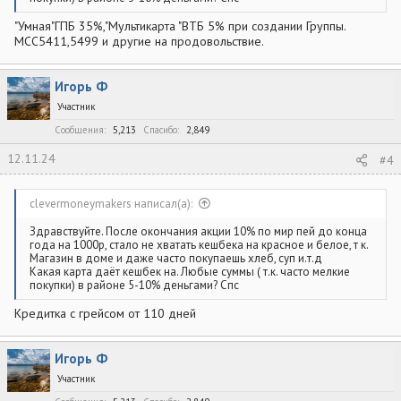
"Умная"ГПБ 35%,"Мультикарта "ВТБ 5% при создании Группы.
МСС5411,5499 и другие на продовольствие.
Игорь Ф
Участник
Сообщения
5,213
Спасибо
2,849
12.11.24
#4
clevermoneymakers написал(а):
Здравствуйте. После окончания акции 10% по мир пей до конца
года на 1000р, стало не хватать кешбека на красное и белое, т к.
Магазин в доме и даже часто покупаешь хлеб, суп и.т.д
Какая карта даёт кешбек на. Любые суммы ( т.к. часто мелкие
покупки) в районе 5-10% деньгами? Спс
Кредитка с грейсом от 110 дней
Игорь Ф
Участник