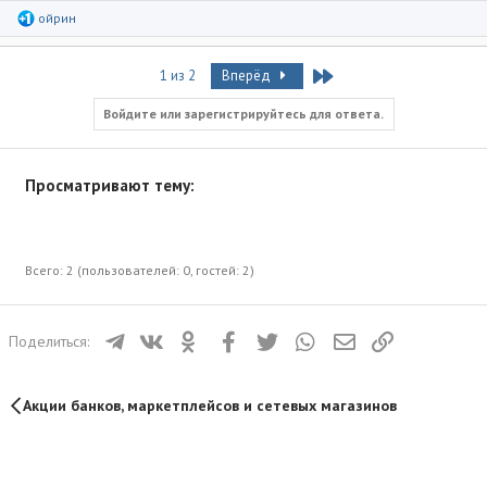
Р
ойрин
е
а
к
Last
1 из 2
Вперёд
ц
и
и
Войдите или зарегистрируйтесь для ответа.
:
Просматривают тему:
Всего: 2 (пользователей: 0, гостей: 2)
Телеграм
ВКонтакте
Одноклассники
Facebook
Twitter
WhatsApp
Электронная почта
Ссылка
Поделиться:
Акции банков, маркетплейсов и сетевых магазинов