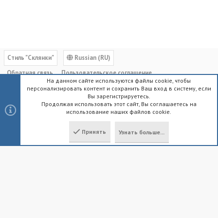
Cтиль "Склянки"
Russian (RU)
Обратная связь
Пользовательское соглашение
На данном сайте используются файлы cookie, чтобы
Политика конфиденциальности
Помощь
Главная
R
персонализировать контент и сохранить Ваш вход в систему, если
S
Вы зарегистрируетесь.
S
Продолжая использовать этот сайт, Вы соглашаетесь на
использование наших файлов cookie.
®
Community platform by XenForo
© 2010-2023 XenForo Ltd.
|
Style by
ThemeHouse
Принять
Узнать больше...
Локализация от
XenForo.Info
Сверху
Снизу