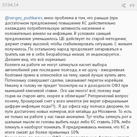
07.04.24
#9
@sergey_pushkarev
, имхо проблема в том, что раньше (при
достаточном предложении) повышение КС действительно
охлаждало потребительскую активность населения и
положительно влияло на инфляцию. В условиях санкций
предложение уменьшилось. ЦБ действует по старой методичке,
держит ставку высокой, чтобы стабилизировать ситуацию. С жильем
получилось. По остальному народ продолжает затариваться и
тратить как не в себя. Безработица низкая, зп индексируется..
Делаем вид, что всё нормально
Коллеги на работе не могут заткнуться насчет выбора
автомобилей уже последние полгода, я не шучу - ежедневная
болтовня прямо в опенспейсе на тему, какой лучше купить авто.
Потихоньку совершают сделки, заказывают перегон корейцев.
Никому в голову не придет "посмотрю-ка я доходности ОФЗ при
нынешней ключевой ставке.. Ого как много! всё, поезжу еще
годик на старом авто, скорее в облигации!". Риторический вопрос
почему, брокерский счет у всех имеется (не верят официальным
цифрам инфляции поди?!).. Я до офиса иду полчаса дворами, по
пути достаточно новых номеров, всё китайцы да Москвичи. То есть
не только на работе у нас такая аномалия. Тут чтобы заткнуть рот и
шальные мысли из головы выбить надо либо КС ставить 20%, либо
плюнуть и наоборот понижать. Я придерживаюсь мнения, что КС в
итоге снизят до более привычных 10%