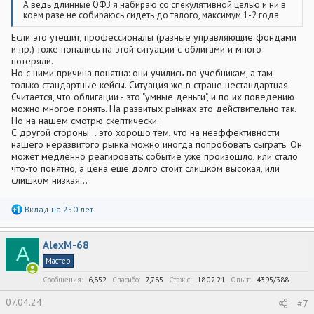
А ведь длинные ОФЗ я набираю со спекулятивной целью и ни в
коем разе не собираюсь сидеть до талого, максимум 1-2 года.
Если это утешит, профессионалы (разные управляющие фондами
и пр.) тоже попались на этой ситуации с облигами и много
потеряли.
Но с ними причина понятна: они учились по учебникам, а там
только стандартные кейсы. Ситуация же в стране нестандартная.
Считается, что облигации - это "умные деньги", и по их поведению
можно многое понять. На развитых рынках это действительно так.
Но на нашем смотрю скептически.
С другой стороны... это хорошо тем, что на неэффективности
нашего неразвитого рынка можно иногда попробовать сыграть. Он
может медленно реагировать: событие уже произошло, или стало
что-то понятно, а цена еще долго стоит слишком высокая, или
слишком низкая...
Р
Вклад на 250 лет
е
а
к
AlexM-68
ц
A
и
Мастер
и
:
Сообщения
6,852
Спасибо
7,785
Стаж c
18.02.21
Опыт
4395/388
07.04.24
#7