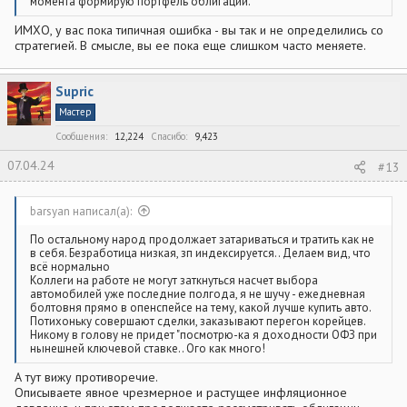
момента формирую портфель облигаций.
ИМХО, у вас пока типичная ошибка - вы так и не определились со
стратегией. В смысле, вы ее пока еще слишком часто меняете.
Supric
Мастер
Сообщения
12,224
Спасибо
9,423
07.04.24
#13
barsyan написал(а):
По остальному народ продолжает затариваться и тратить как не
в себя. Безработица низкая, зп индексируется.. Делаем вид, что
всё нормально
Коллеги на работе не могут заткнуться насчет выбора
автомобилей уже последние полгода, я не шучу - ежедневная
болтовня прямо в опенспейсе на тему, какой лучше купить авто.
Потихоньку совершают сделки, заказывают перегон корейцев.
Никому в голову не придет "посмотрю-ка я доходности ОФЗ при
нынешней ключевой ставке.. Ого как много!
А тут вижу противоречие.
Описываете явное чрезмерное и растущее инфляционное