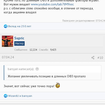
Кроме того, по длинным ОФЗ и дополнительные факторы играют.
Вот мужик вещает
www.youtube.com/tab7tM9ixic
p.s. с облигами сплю спокойно вообще, в отличие от периода,
когда акциями владел
Последнее редактирование:
07.04.24
Р
Вклад на 250 лет
е
а
к
Supric
ц
и
Мастер
и
:
Сообщения
12,224
Спасибо
9,423
07.04.24
#10
barsyan написал(а):
Желание увеличивать позицию в длинных ОФЗ пропало
Значит, вот сейчас уже точно пора!
Р
WizardU
и
barsyan
е
а