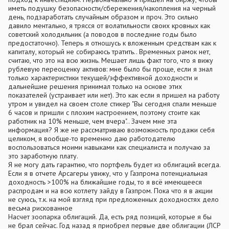
иметь подушку безопасности/сбережения/накопления на черный
день, подзаработать случайным образом и проч. Это сильно
давило ментально, я трясся от волатильности своих кровных как
советский холодильник (а поводов в последние годы было
предостаточно). Теперь я отношусь к вложенным средствам как к
капиталу, который не собираюсь тратить.. Временных рамок нет,
считаю, что это на всю жизнь. Мешает лишь факт того, что я вижу
рублевую переоценку активов: мне было бы проще, если я знал
только характеристики текущей/эффективной доходности и
дальнейшие решения принимал только на основе этих
показателей (устраивает или нет). Это как если я пришел на работу
утром и увидел на своем столе стикер "Вы сегодня спали меньше
6 часов и пришли с плохим настроением, поэтому стоите как
работник на 10% меньше, чем вчера".. Зачем мне эта
информация? Я же не рассматриваю возможность продажи себя
целиком, я вообще-то временно даю работодателю
воспользоваться моими навыками как специалиста и получаю за
это заработную плату.
Я не могу дать гарантию, что портфель будет из облигаций всегда.
Если я в отчете Арсагеры увижу, что у Газпрома потенциальная
доходность >100% на ближайшие годы, то я всё имеющееся
распродам и на всю котлету зайду в Газпром. Пока что я в акции
не суюсь, т.к. на мой взгляд при предложенных доходностях дело
весьма рискованное
Насчет зоопарка облигаций. Да, есть ряд позиций, которые я бы
не брал сейчас. Год назад я приобрел первые две облигации (ЛСР