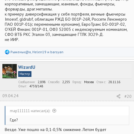
корпоративные, замещающие, юаневые, фонды, фьючерсы,
форварды, драг.металлы.
к примеру диверсификация у себя портфеля, вечные фьючерсы
Imoexf, gldrubf, облигации РЖД БО 001Р-26R, Россети Ленэнерго
ПАО 001P-01(с переменными купонами), ЕвроТранс БО-001Р-02,
О'КЕЙ Финанс 001P-01, ОФЗ 52005 с индексируемым номиналом,
СФО ВТБ РКС Эталон 03, замещающие ГТЛК ЗО29-Д.
не ИИР.
Р
Рыженьк@я
,
Helen19
и
barsyan
е
а
к
WizardU
ц
и
Мастер
и
:
Сообщения
2,898
Спасибо
2,255
Город
Москва
Стаж c
28.11.16
Опыт
4759/148
09.04.24
#20
map111111 написал(а):
Где?
Везде. Уже пошло на 0,1-0,5% снижение. Летом будет