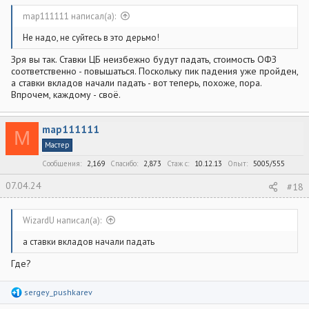
map111111 написал(а):
Не надо, не суйтесь в это дерьмо!
Зря вы так. Ставки ЦБ неизбежно будут падать, стоимость ОФЗ
соответственно - повышаться. Поскольку пик падения уже пройден,
а ставки вкладов начали падать - вот теперь, похоже, пора.
Впрочем, каждому - своё.
map111111
M
Мастер
Сообщения
2,169
Спасибо
2,873
Стаж c
10.12.13
Опыт
5005/555
07.04.24
#18
WizardU написал(а):
а ставки вкладов начали падать
Где?
Р
sergey_pushkarev
е