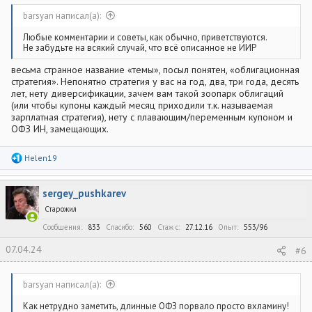
barsyan написал(а):
Любые комментарии и советы, как обычно, приветствуются.
Не забудьте на всякий случай, что всё описанное не ИИР
весьма странное название «темы», посыл понятен, «облигационная
стратегия». Непонятно стратегия у вас на год, два, три года, десять
лет, нету диверсификации, зачем вам такой зоопарк облигаций
(или чтобы купоны каждый месяц приходили т.к. называемая
зарплатная стратегия), нету с плавающим/переменным купоном и
ОФЗ ИН, замещающих.
Р
Helen19
е
а
к
sergey_pushkarev
ц
и
Старожил
и
:
Сообщения
833
Спасибо
560
Стаж c
27.12.16
Опыт
553/96
07.04.24
#6
barsyan написал(а):
Как нетрудно заметить, длинные ОФЗ порвало просто вхламину!