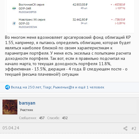
Во многом меня вдохновляет арсагеровский фонд облигаций КР
1.55, например, я пытаюсь определить облигацию, которая будет
являться наиболее близкой по своим характеристикам к
параметрам портфеля. У меня есть экселька с попытками расчета
доходности портфеля. Так вот, если я правильно подсчитал на
начало марта, то текущая доходность портфеля 11.8%,
эффективная - 13.5%, дюрация - 4 года. В следующем посте - о
текущей (весьма плачевной!) ситуации
Р
Вклад на 250 лет
,
Tiagr
,
Рыженьк@я
и ещё 1 человек
е
а
к
barsyan
ц
и
Участник
и
:
Сообщения
457
Спасибо
432
05.04.24
#2