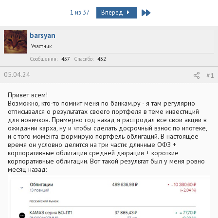
в
а
т
т
Last
1 из 37
Вперёд
о
а
р
н
barsyan
т
а
е
ч
Участник
м
а
Сообщения
457
Спасибо
432
ы
л
а
05.04.24
#1
Привет всем!
Возможно, кто-то помнит меня по банкам.ру - я там регулярно
отписывался о результатах своего портфеля в теме инвестиций
для новичков. Примерно год назад я распродал все свои акции в
ожидании карха, ну и чтобы сделать досрочный взнос по ипотеке,
и с того момента формирую портфель облигаций. В настоящее
время он условно делится на три части: длинные ОФЗ +
корпоративные облигации средней дюрации + короткие
корпоративные облигации. Вот такой результат был у меня ровно
месяц назад: