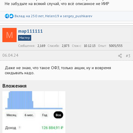
Не забудьте на всякий случай, что всё описанное не ИИР
Р
Вклад на 250 лет
,
Helen19
и
sergey_pushkarev
е
а
к
map111111
ц
M
и
Мастер
и
:
Сообщения
2,169
Спасибо
2,873
Стаж c
10.12.13
Опыт
5005/555
06.04.24
#3
Даже не знаю, что такое ОФЗ, только акции, ну и вовремя
скидывать надо.
Вложения