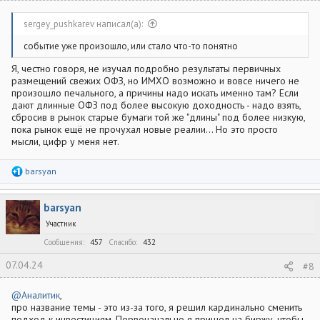
sergey_pushkarev написал(а):
событие уже произошло, или стало что-то понятно
Я, честно говоря, не изучал подробно результаты первичных
размещений свежих ОФЗ, но ИМХО возможно и вовсе ничего не
произошло печального, а причины надо искать именно там? Если
дают длинные ОФЗ под более высокую доходность - надо взять,
сбросив в рынок старые бумаги той же "длины" под более низкую,
пока рынок ещё не прочухал новые реалии... Но это просто
мысли, цифр у меня нет.
Р
barsyan
е
а
к
barsyan
ц
и
Участник
и
:
Сообщения
457
Спасибо
432
07.04.24
#8
@Аналитик
,
про название темы - это из-за того, я решил кардинально сменить
подход к инвестициям. Первоначально я пришел на биржу, чтобы