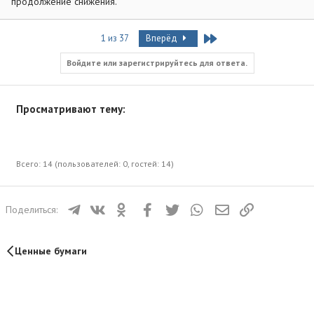
продолжение снижения.
Last
1 из 37
Вперёд
Войдите или зарегистрируйтесь для ответа.
Просматривают тему:
Всего: 14 (пользователей: 0, гостей: 14)
Телеграм
ВКонтакте
Одноклассники
Facebook
Twitter
WhatsApp
Электронная почта
Ссылка
Поделиться:
Ценные бумаги