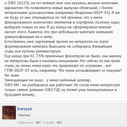
и ОФЗ 26225), на тот момент мне они казались весьма неплохим
вариантом. Но появляются новые выпуски облигаций, с более
интересными доходностями (например Инарктика-002Р-01). Я же
не буду от них отказываться по той причине, что у меня
фиксированное количество эмитентов в портфеле, поэтому надо
выбирать только из них. Я до конца не сформировал мнение
насчет этого. Кажется, что при небольшом капитале излишняя
диверсификация ни к чему.
Естественно, мне зарплатный проект не интересен на этапе
формирования капитала. Выводить не собираюсь ближайшие
годы, все купоны реинвестирую.
Год назад при КС 7.5% приличных флоатеров не было, они никому
не интересны были и казались ненужными Это сейчас их как грязи
стало, но лично меня мало что привлекает по условиям... вот
ГТЛК-002Р-03 есть, например. Что меня останавливает от покупки?
Не знаю
Замещающие не надо - у меня наличный доллар.
ОФЗ-ИН - не разбирался, как работают. Из госов меня интересуют
только самые дальние ОФЗ-ПД, ну может ряд муниципальных в
будущем возьму..
barsyan
Участник
Сообщения
457
Спасибо
432