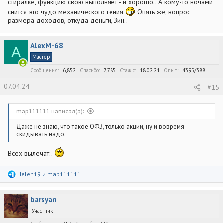
стиралке, функцию свою выполняет - и хорошо.. А кому-то ночами
снится это чудо механического гения
Опять же, вопрос
размера доходов, откуда деньги, Зин..
AlexM-68
A
Мастер
Сообщения
6,852
Спасибо
7,785
Стаж c
18.02.21
Опыт
4395/388
07.04.24
#15
map111111 написал(а):
Даже не знаю, что такое ОФЗ, только акции, ну и вовремя
скидывать надо.
Всех вылечат..
Р
Helen19
и
map111111
е
а
к
barsyan
ц
и
Участник
и
: