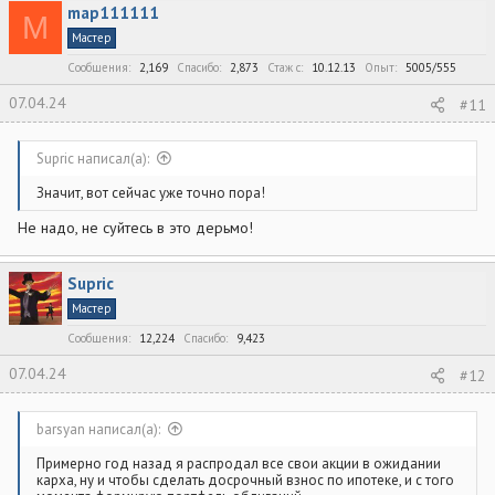
к
map111111
ц
M
и
Мастер
и
:
Сообщения
2,169
Спасибо
2,873
Стаж c
10.12.13
Опыт
5005/555
07.04.24
#11
Supric написал(а):
Значит, вот сейчас уже точно пора!
Не надо, не суйтесь в это дерьмо!
Supric
Мастер
Сообщения
12,224
Спасибо
9,423
07.04.24
#12
barsyan написал(а):
Примерно год назад я распродал все свои акции в ожидании
карха, ну и чтобы сделать досрочный взнос по ипотеке, и с того