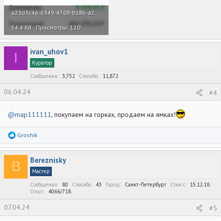
a23d3c46-6349-4709-b18b-a2c1878a5366.jpg
54.4 KB · Просмотры: 120
ivan_uhov1
I
Куратор
Сообщения
3,752
Спасибо
11,872
06.04.24
#4
@map111111
, покупаем на горках, продаем на ямках!
Р
Groshik
е
а
к
Bereznisky
ц
B
и
Мастер
и
:
Сообщения
80
Спасибо
43
Город
Санкт-Петербург
Стаж c
15.12.18
Опыт
4066/718
07.04.24
#5