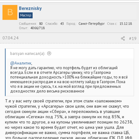
а
к
Bereznisky
ц
B
и
Мастер
и
:
Сообщения
80
Спасибо
43
Город
Санкт-Петербург
Стаж c
15.12.18
Опыт
4066/718
07.04.24
#19
barsyan написал(а):
@Аналитик
,
Я не могу дать гарантию, что портфель будет из облигаций
всегда. Если я в отчете Арсагеры увижу, что у Газпрома
потенциальная доходность >100% на ближайшие годы, то я всё
имеющееся распродам и на всю котлету зайду в Газпром. Пока
что я в акции не суюсь, т.к. на мой взгляд при предложенных
доходностях дело весьма рискованное
Т.е у вас нету своей стратегии, при этом стали «заложником»
чужой стратегии, у «Арсагеры» свои цели, они вам не скажут, что
сегодня скинули акции «Сбера», и переложились в упавшие
облигации «Сегежа» под 75%, а завтра скинули их под 85%, и
купили что то другое, а на купоны увеличивают позиции по 26238,
но через какое то время будет отчет, но цена уже ушла. Для
диверсификации не важно, сумма портфеля, не важна ставка ЦБ,
это больше распределение рисков, акции, облигации (ПК, ПД, ИН),