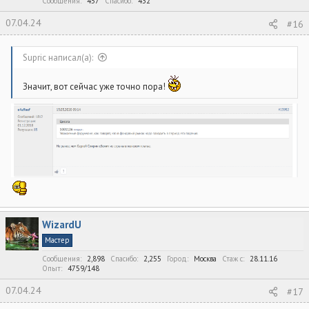
Сообщения
457
Спасибо
432
07.04.24
#16
Supric написал(а):
Значит, вот сейчас уже точно пора!
WizardU
Мастер
Сообщения
2,898
Спасибо
2,255
Город
Москва
Стаж c
28.11.16
Опыт
4759/148
07.04.24
#17