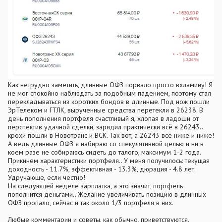
Как нетрудно заметить, длинные ОФЗ порвало просто вхламину! Я
не мог спокойно наблюдать за подобным падением, поэтому стал
перекладываться из коротких бондов в длинные. Под нож пошли
ЭрТелеком и ГТЛК, вырученные средства перетекли в 26238. В
день пополнения портфеля счастливый я, хлопая в ладоши от
перспектив удачной сделки, зарядил практически всё в 26243..
крохи пошли в Новотранс и ВСК. Так вот, а 26243 всё ниже и ниже!
А ведь длинные ОФЗ я набираю со спекулятивной целью и ни в
коем разе не собираюсь сидеть до талого, максимум 1-2 года.
Прикинем характеристики портфеля.. У меня получилось: текущая
доходность - 11.7%, эффективная - 13.3%, дюрация - 4.8 лет.
Удручающе, если честно!
На следующей неделе зарплатка, а это значит, портфель
пополнится деньгами.. Желание увеличивать позицию в длинных
ОФЗ пропало, сейчас и так около 1/3 портфеля в них.
Любые комментарии и советы, как обычно, приветствуются.