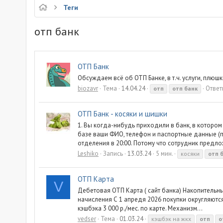
Теги
отп банк
ОТП Банк
Обсуждаем всё об ОТП Банке, в т.ч. услуги, плюшк
biozavr
Тема
14.04.24
Ответ
отп
отп
банк
ОТП Банк - косяки и шишки
1. Вы когда-нибудь приходили в банк, в котором
базе ваши ФИО, телефон и паспортные данные (п
отделения в 20:00. Потому что сотрудник предло
Leshiko
Запись
13.03.24
5 мин.
косяки
отп
ОТП Карта
V
Дебетовая ОТП Карта ( сайт банка) Накопительный
начисления С 1 апредя 2026 покупки округляются 
кэшбэка 3 000 р./мес. по карте. Механизм...
vedser
Тема
01.03.24
кэшбэк на жкх
отп
о