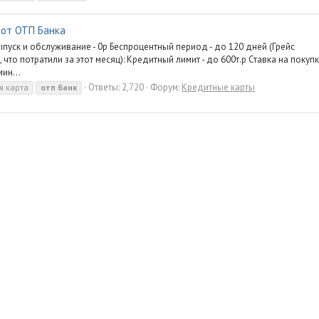
 от ОТП Банка
ыпуск и обслуживание - 0р Беспроцентный период - до 120 дней (Грейс
 что потратили за этот месяц): Кредитный лимит - до 600т.р Ставка на покуп
мин...
Ответы: 2,720
Форум:
Кредитные карты
я карта
отп
банк