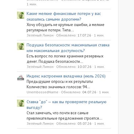
1 мин.
Какие мелкие финансовые потери у вас
оказались самыми дорогими?
Хочу обсудить не крупные ошибки, а мелкие
регулярные потери. Типа...
Зелёный Лимон
Обновлено:
17.07.26
1 мин.
Подушка безопасности: максимальная ставка
или максимальная доступность?
Есть вопрос по логике хранения резервных
денег. Подушка безопасности...
Зелёный Лимон
Обновлено:
10.07.26
1 мин.
Индекс настроения вкладчика (июль 2026)
Предыдущие опросы и их результаты
Количество значимых голосов: 94...
UnembossedName
Обновлено:
04.07.26
1 мин.
Ставка “до” — как вы проверяете реальную
выгоду?
Стал замечать, что почти все самые
привлекательные предложения строятся...
Зелёный Лимон
Обновлено:
03.07.26
1 мин.