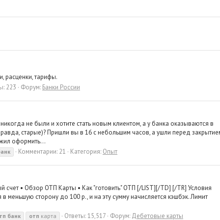
и, расценки, тарифы.
ы: 223
Форум:
Банки России
 никогда не были и хотите стать новым клиентом, а у банка оказываются в
равда, старые)? Пришли вы в 16 с небольшим часов, а ушли перед закрытие
жил оформить...
Комментарии: 21
Категория:
Опыт
банк
 счет • Обзор ОТП Карты • Как "готовить" ОТП [/LIST][/TD] [/TR] Условия
в меньшую сторону до 100 р., и на эту сумму начисляется кэшбэк. Лимит
Ответы: 15,517
Форум:
Дебетовые карты
тп
банк
отп
карта