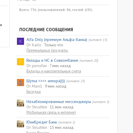
Всего: 731 (пользователей: 96, гостей: 635)
ки
ПОСЛЕДНИЕ СООБЩЕНИЯ
Alfa Only (премиум Альфа-банка)
(читают 13)
K
От: Karlo
Только что
Премиальные продукты
Вклады и НС в Совкомбанке
(читают 20)
P
От: persofan
7 мин. назад
Вклады и накопительные счета
Шутка >>>> юмора))))
(читают 23)
От: Mavr1
9 мин. назад
Беседка
Незаблокированные мессенджеры
(читают 5)
От: Struzhkin
11 мин. назад
Мобильная связь и интернет
ЮниКредит Банк
(читают 5)
От: Struzhkin
15 мин. назад
Банки России