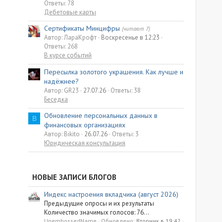
Ответы: 78
Дебетовые карты
Сертификаты Минцифры
(читают 7)
Автор: ЛараКрофт
Воскресенье в 12:23
Ответы: 268
В курсе событий
Пересылка золотого украшения. Как лучше и
надёжнее?
Автор: GR23
27.07.26
Ответы: 38
Беседка
Обновление персональных данных в
B
финансовых организациях
Автор: Bikito
26.07.26
Ответы: 3
Юридическая консультация
НОВЫЕ ЗАПИСИ БЛОГОВ
Индекс настроения вкладчика (август 2026)
Предыдущие опросы и их результаты
Количество значимых голосов: 76...
UnembossedName
Обновлено:
Вторник в 19:42