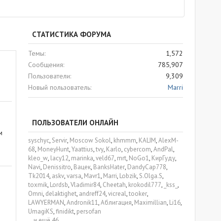
СТАТИСТИКА ФОРУМА
Темы
1,572
Сообщения
785,907
Пользователи
9,309
Новый пользователь
Marri
ПОЛЬЗОВАТЕЛИ ОНЛАЙН
м
syschyc
Servir
Moscow Sokol
khmmm
KALIM
AlexM-
68
MoneyHunt
Yaattius
tvy
Karlo
cybercom
AndPal
kleo_w
lacy12
marinka
veld67
mrt
NoGo1
КирГуду
Navi
Denissitro
Вацек
BanksHater
DandyCap778
Tk2014
askv
varsa
Mavr1
Marri
Lobzik
S.Olga.S
toxmik
Lordsb
Vladimir84
Cheetah
krokodil777
_kss_
Omni
delaktighet
andreff24
vicreal
tooker
LAWYERMAN
Andronik11
Аблигация
Maximillian
Li16
UmagiKS
finidikt
persofan
...и ещё 46.