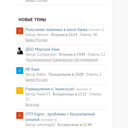
НОВЫЕ ТЕМЫ
Получение наличных в кассе банка
(читает 1)
D
Автор: dimsen
Вторник в 16:14
Ответы: 40
Банки России
ДБО Морской банк
Автор: Companyon
Вторник в 14:43
Ответы: 12
Дистанционное банковское обслуживание
ИК Банк
B
Автор: Bikito
Понедельник в 20:09
Ответы: 1
Банки России
Размышления о "пылесосах"
(читает 1)
N
Автор: Nadin55
Воскресенье в 13:22
Ответы:
32
Беседка
ОТП Карта - проблемы с бесконтактной
A
оплатой
(читают 6)
Автор: avtomag62
Воскресенье в 12:44