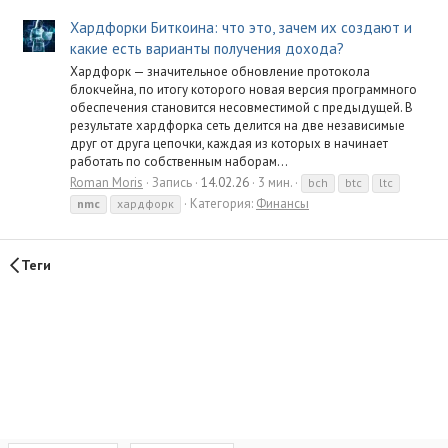
Хардфорки Биткоина: что это, зачем их создают и
какие есть варианты получения дохода?
Хардфорк — значительное обновление протокола
блокчейна, по итогу которого новая версия программного
обеспечения становится несовместимой с предыдущей. В
результате хардфорка сеть делится на две независимые
друг от друга цепочки, каждая из которых в начинает
работать по собственным наборам...
Roman Moris
Запись
14.02.26
3 мин.
bch
btc
ltc
Категория:
Финансы
nmc
хардфорк
Теги