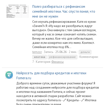
Полез разбираться с рефинансом
семейной ипотеки. Час спустя понял, что
мне он не нужен
Сел изучать рефинансирование. Катя из кухни:
«Зачем?» Я: «Ну надо же разобраться, вдруг
выгодно». Она кивнула с тем самым взглядом,
который у нас в семье означает «опять схема».
Вечер не жалко. Кое-что для себя вытащил,
даже если конкретно нам это мимо. Контекст.
Семейная ипотека под 6%...
temzzz
Запись
25.06.26
2 мин.
деньги
Комментарии:
ипотека
рефинансирование
7
Категория:
Финансы
Нейросеть для подбора кредитов и ипотеки
Fomera.ru
Доброго времени суток, уважаемые участники форума! Я
работаю над созданием нейросети для подбора кредитов
и ипотеки под названием Fomera, и сейчас проект
находится в активной стадии разработки. Сайт можно
посмотреть по адресу: fomera.ru - 🔗 Кредиты - 🔗 Ипотека
Буду очень признателен за ваше...