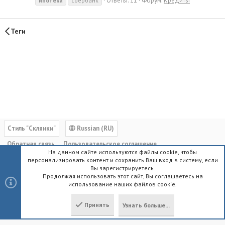
Ответы: 11
Форум:
Кредиты
ипотека
сбербанк
Теги
Cтиль "Склянки"
Russian (RU)
Обратная связь
Пользовательское соглашение
На данном сайте используются файлы cookie, чтобы
Политика конфиденциальности
Помощь
Главная
R
персонализировать контент и сохранить Ваш вход в систему, если
S
Вы зарегистрируетесь.
S
Продолжая использовать этот сайт, Вы соглашаетесь на
использование наших файлов cookie.
®
Community platform by XenForo
© 2010-2023 XenForo Ltd.
|
Style by
ThemeHouse
Принять
Узнать больше...
Локализация от
XenForo.Info
Сверху
Снизу