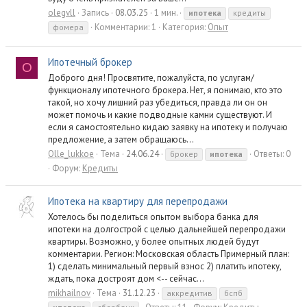
olegvll
Запись
08.03.25
1 мин.
ипотека
кредиты
Комментарии: 1
Категория:
Опыт
фомера
Ипотечный брокер
O
Доброго дня! Просвятите, пожалуйста, по услугам/
функционалу ипотечного брокера. Нет, я понимаю, кто это
такой, но хочу лишний раз убедиться, правда ли он он
может помочь и какие подводные камни существуют. И
если я самостоятельно кидаю заявку на ипотеку и получаю
предложение, а затем обращаюсь...
Olle_lukkoe
Тема
24.06.24
Ответы: 0
брокер
ипотека
Форум:
Кредиты
Ипотека на квартиру для перепродажи
Хотелось бы поделиться опытом выбора банка для
ипотеки на долгострой с целью дальнейшей перепродажи
квартиры. Возможно, у более опытных людей будут
комментарии. Регион: Московская область Примерный план:
1) сделать минимальный первый взнос 2) платить ипотеку,
ждать, пока достроят дом <-- сейчас...
mikhailnov
Тема
31.12.23
аккредитив
бспб