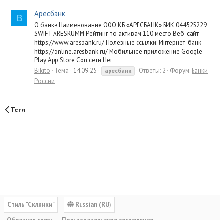
Аресбанк
B
О банке Наименование ООО КБ «АРЕСБАНК» БИК 044525229
SWIFT ARESRUMM Рейтинг по активам 110 место Веб-сайт
https://www.aresbank.ru/ Полезные ссылки: Интернет-банк
https://online.aresbank.ru/ Мобильное приложение Google
Play App Store Соц.сети Нет
Bikito
Тема
14.09.25
Ответы: 2
Форум:
Банки
аресбанк
России
Теги
Cтиль "Склянки"
Russian (RU)
Обратная связь
Пользовательское соглашение