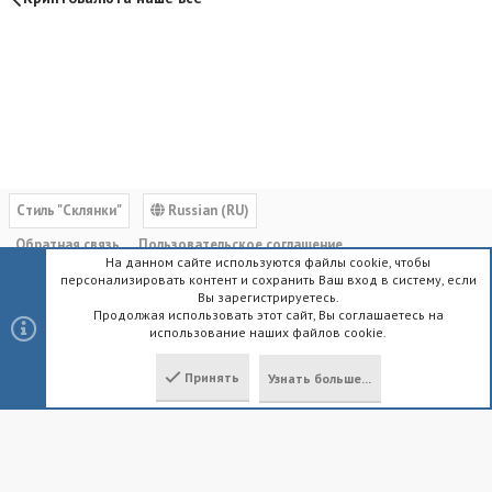
Cтиль "Склянки"
Russian (RU)
Обратная связь
Пользовательское соглашение
На данном сайте используются файлы cookie, чтобы
Политика конфиденциальности
Помощь
Главная
R
персонализировать контент и сохранить Ваш вход в систему, если
S
Вы зарегистрируетесь.
S
Продолжая использовать этот сайт, Вы соглашаетесь на
использование наших файлов cookie.
®
Community platform by XenForo
© 2010-2023 XenForo Ltd.
|
Style by
ThemeHouse
Принять
Узнать больше...
Локализация от
XenForo.Info
Сверху
Снизу