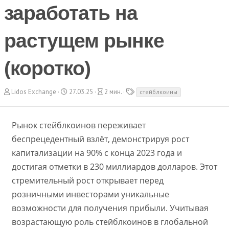
заработать на
растущем рынке
(коротко)
А
Д
В
Т
Lidos Exchange
27.03.25
2 мин.
стейблкоины
в
а
р
е
т
т
е
г
о
а
м
и
Рынок стейблкоинов переживает
р
с
я
о
ч
беспрецедентный взлёт, демонстрируя рост
з
т
капитализации на 90% с конца 2023 года и
д
е
а
н
достигая отметки в 230 миллиардов долларов. Этот
н
и
стремительный рост открывает перед
и
я
я
розничными инвесторами уникальные
возможности для получения прибыли. Учитывая
возрастающую роль стейблкоинов в глобальной