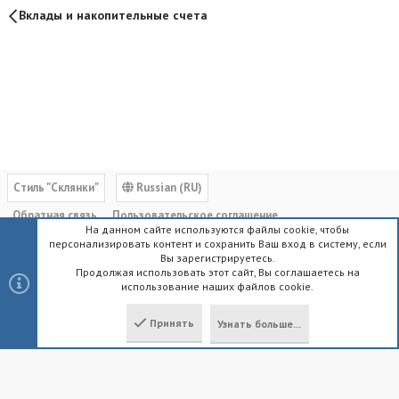
Вклады и накопительные счета
Cтиль "Склянки"
Russian (RU)
Обратная связь
Пользовательское соглашение
На данном сайте используются файлы cookie, чтобы
Политика конфиденциальности
Помощь
Главная
R
персонализировать контент и сохранить Ваш вход в систему, если
S
Вы зарегистрируетесь.
S
Продолжая использовать этот сайт, Вы соглашаетесь на
использование наших файлов cookie.
®
Community platform by XenForo
© 2010-2023 XenForo Ltd.
|
Style by
ThemeHouse
Принять
Узнать больше...
Локализация от
XenForo.Info
Сверху
Снизу