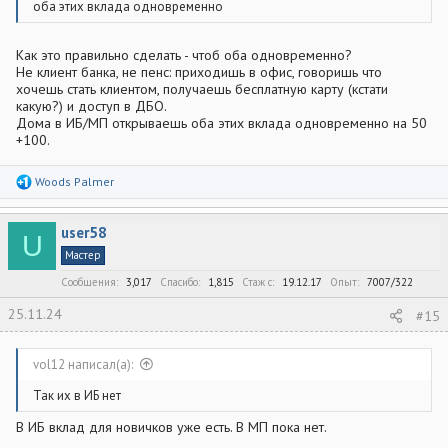
оба этих вклада одновременно
Как это правильно сделать - чтоб оба одновременно?
Не клиент банка, не пенс: приходишь в офис, говоришь что
хочешь стать клиентом, получаешь бесплатную карту (кстати
какую?) и доступ в ДБО.
Дома в ИБ/МП открываешь оба этих вклада одновременно на 50
+100.
Р
Woods Palmer
е
а
к
user58
ц
U
и
Мастер
и
:
Сообщения
3,017
Спасибо
1,815
Стаж c
19.12.17
Опыт
7007/322
25.11.24
#15
vol12 написал(а):
Так их в ИБ нет
В ИБ вклад для новичков уже есть. В МП пока нет.