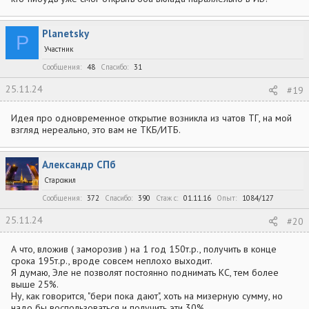
Planetsky
P
Участник
Сообщения
48
Спасибо
31
25.11.24
#19
Идея про одновременное открытие возникла из чатов ТГ, на мой
взгляд нереально, это вам не ТКБ/ИТБ.
Александр СПб
Старожил
Сообщения
372
Спасибо
390
Стаж c
01.11.16
Опыт
1084/127
25.11.24
#20
А что, вложив ( заморозив ) на 1 год 150т.р., получить в конце
срока 195т.р., вроде совсем неплохо выходит.
Я думаю, Эле не позволят постоянно поднимать КС, тем более
выше 25%.
Ну, как говорится, "бери пока дают", хоть на мизерную сумму, но
надо бы воспользоваться и получить эти 30%.