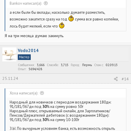
Bankov написал(а):
а если были бы вклады, насколько думаете разместить,
возможно закатится сразу на год
сумма все равно копейки,
лось будет мелкий, если что
Я на три месяца думаю закинуть.
Vodo2014
Мастер
Сообщения
3,666
Спасибо
3,715
Город
Пермь
Стаж c
02.09.13
Опыт
5694/428
25.11.24
#14
Xoxa написал(а):
Народный для новичков с периодом воздержания 180дн:
91/181/367дн под
30
% на сумму ровно 50т
Народный плюс, открываемый онлайн, для Зарплатников/
Пенсов/Держателей дебетовок (с воздержанием 180дн):
91/181/367дн под
30
% на сумму 10-100т
З.Ы. По вычурным условиям банка, есть возможность открыть