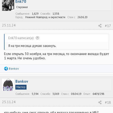
Enk70
ц
и
Старожил
и
:
Сообщения
1,629
Спасибо
1,558
Город
Нижний Новгород и окрестности
Стаж c
26.06.20
25.11.24
#17
Enk70 написал(а):
Я на три месяца думаю закинуть.
Если открыть 30 ноября, на три месяца, то окончание вклада будет
1 марта. Не очень удобно.
Р
Bankov
е
а
к
Bankov
ц
и
Мастер
и
:
Сообщения
5,594
Спасибо
3,069
Стаж c
08.04.19
Опыт
6409/298
25.11.24
#18
кто-нибудь уже смог открыть оба вклада параллельно в ИБ?