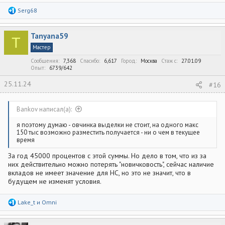
Р
Serg68
е
а
к
Tanyana59
ц
T
и
Мастер
и
:
Сообщения
7,368
Спасибо
6,617
Город
Москва
Стаж c
27.01.09
Опыт
6739/642
25.11.24
#16
Bankov написал(а):
я поэтому думаю - овчинка выделки не стоит, на одного макс
150 тыс возможно разместить получается - ни о чем в текущее
время
За год 45000 процентов с этой суммы. Но дело в том, что из за
них действительно можно потерять "новичковость", сейчас наличие
вкладов не имеет значение для НС, но это не значит, что в
будущем не изменят условия.
Р
Lake_t
и
Omni
е
а
к