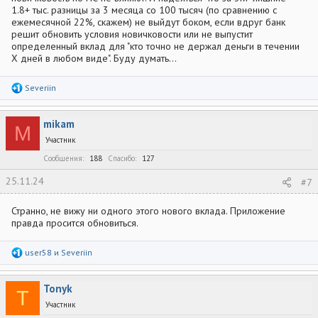
1.8+ тыс. разницы за 3 месяца со 100 тысяч (по сравнению с
ежемесячной 22%, скажем) не выйдут боком, если вдруг банк
решит обновить условия новичковости или не выпустит
определенный вклад для "кто точно не держал деньги в течении
Х дней в любом виде". Буду думать...
Р
Severiin
е
а
к
mikam
ц
M
и
Участник
и
:
Сообщения
188
Спасибо
127
25.11.24
#7
Странно, не вижу ни одного этого нового вклада. Приложение
правда просится обновиться.
Р
user58
и
Severiin
е
а
к
Tonyk
ц
T
и
Участник
и