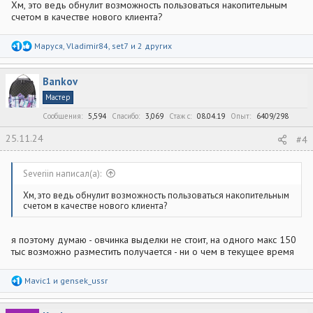
Хм, это ведь обнулит возможность пользоваться накопительным
счетом в качестве нового клиента?
Р
Маруся
,
Vladimir84
,
set7
и 2 других
е
а
к
Bankov
ц
и
Мастер
и
:
Сообщения
5,594
Спасибо
3,069
Стаж c
08.04.19
Опыт
6409/298
25.11.24
#4
Severiin написал(а):
Хм, это ведь обнулит возможность пользоваться накопительным
счетом в качестве нового клиента?
я поэтому думаю - овчинка выделки не стоит, на одного макс 150
тыс возможно разместить получается - ни о чем в текущее время
Р
Mavic1
и
gensek_ussr
е
а
к