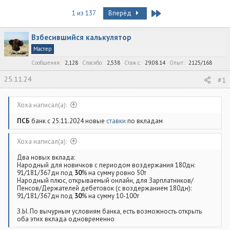
в
а
т
т
Last
1 из 137
Вперёд
о
а
р
н
Взбесившийся калькулятор
т
а
е
ч
Мастер
м
а
Сообщения
2,128
Спасибо
2,538
Стаж c
29.08.14
Опыт
2125/168
ы
л
а
25.11.24
#1
Xoxa написал(а):
ПСБ
банк с 25.11.2024 новые
ставки
по вкладам
Xoxa написал(а):
Два новых вклада:
Народный для новичков с периодом воздержания 180дн:
91/181/367дн под
30
% на сумму ровно 50т
Народный плюс, открываемый онлайн, для Зарплатников/
Пенсов/Держателей дебетовок (с воздержанием 180дн):
91/181/367дн под
30
% на сумму 10-100т
З.Ы. По вычурным условиям банка, есть возможность открыть
оба этих вклада одновременно