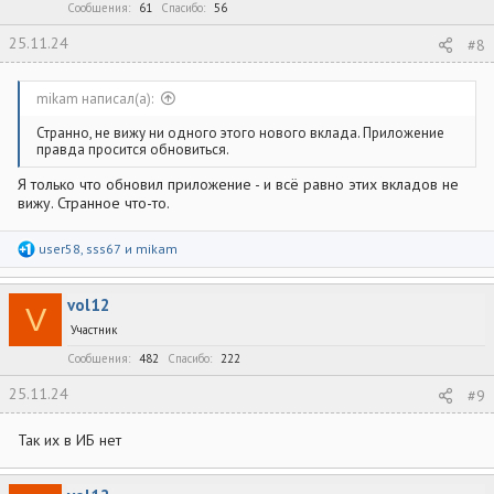
:
Сообщения
61
Спасибо
56
25.11.24
#8
mikam написал(а):
Странно, не вижу ни одного этого нового вклада. Приложение
правда просится обновиться.
Я только что обновил приложение - и всё равно этих вкладов не
вижу. Странное что-то.
Р
user58
,
sss67
и
mikam
е
а
к
vol12
ц
V
и
Участник
и
:
Сообщения
482
Спасибо
222
25.11.24
#9
Так их в ИБ нет