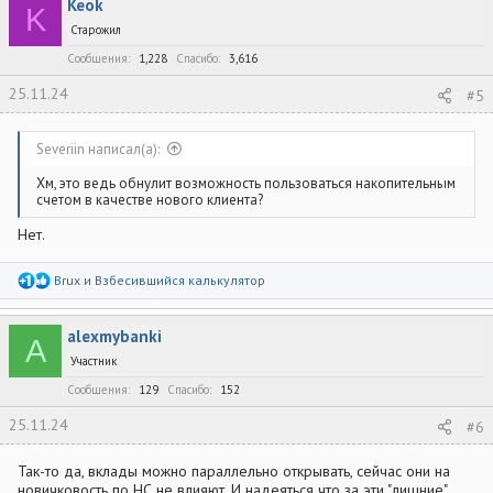
Keok
ц
K
и
Старожил
и
:
Сообщения
1,228
Спасибо
3,616
25.11.24
#5
Severiin написал(а):
Хм, это ведь обнулит возможность пользоваться накопительным
счетом в качестве нового клиента?
Нет.
Р
Brux
и
Взбесившийся калькулятор
е
а
к
alexmybanki
ц
A
и
Участник
и
:
Сообщения
129
Спасибо
152
25.11.24
#6
Так-то да, вклады можно параллельно открывать, сейчас они на
новичковость по НС не влияют. И надеяться что за эти "лишние"