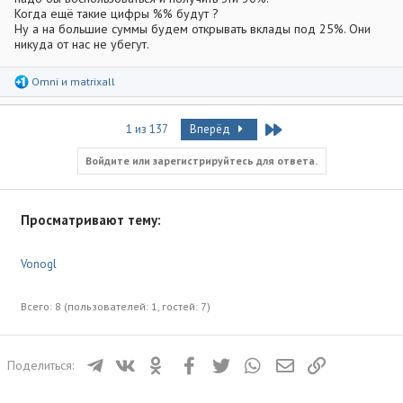
Когда ещё такие цифры %% будут ?
Ну а на большие суммы будем открывать вклады под 25%. Они
никуда от нас не убегут.
Р
Omni
и
matrixall
е
а
к
Last
1 из 137
Вперёд
ц
и
и
Войдите или зарегистрируйтесь для ответа.
:
Просматривают тему:
Vonogl
Всего: 8 (пользователей: 1, гостей: 7)
Телеграм
ВКонтакте
Одноклассники
Facebook
Twitter
WhatsApp
Электронная почта
Ссылка
Поделиться: