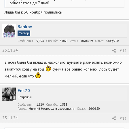
обновляться до 7 дней.
Лишь бы к 30 ноября появились.
Bankov
Мастер
Сообщения
5,594
Спасибо
3,069
Стаж c
08.04.19
Опыт
6409/298
25.11.24
#12
а если были бы вклады, насколько думаете разместить, возможно
закатится сразу на год
сумма все равно копейки, лось будет
мелкий, если что
Enk70
Старожил
Сообщения
1,629
Спасибо
1,558
Город
Нижний Новгород и окрестности
Стаж c
26.06.20
25.11.24
#13