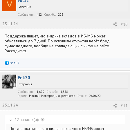
vol12
V
Участник
Сообщения
482
Спасибо
222
25.11.24
#10
Поддержка пишет, что витрина вкладов в ИБ/МБ может
обновляться до 7 дней. По условиям открытия несёт бред
сумасшедшего, вообще не совпадающий с инфо на сайте.
Расходимся.
Р
sss67
е
а
к
Enk70
ц
и
Старожил
и
:
Сообщения
1,629
Спасибо
1,558
Город
Нижний Новгород и окрестности
Стаж c
26.06.20
25.11.24
#11
vol12 написал(а):
Поддержка пишет, что витрина вкладов в ИБ/МБ может