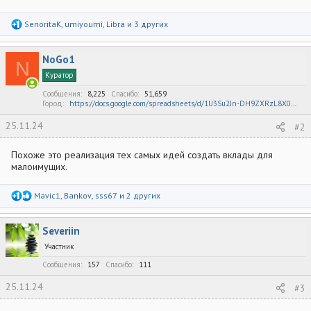
Р
SenoritaK
,
umiyoumi
,
Libra
и 3 других
е
а
к
NoGo1
ц
N
и
Куратор
и
:
Сообщения
8,225
Спасибо
51,659
Город
https://docs.google.com/spreadsheets/d/1U3Su2Jn-DH9ZXRzL8X0PQajcLWDDyKHP/
25.11.24
#2
Похоже это реализация тех самых идей создать вклады для
малоимущих.
Р
Mavic1
,
Bankov
,
sss67
и 2 других
е
а
к
Severiin
ц
и
Участник
и
:
Сообщения
157
Спасибо
111
25.11.24
#3