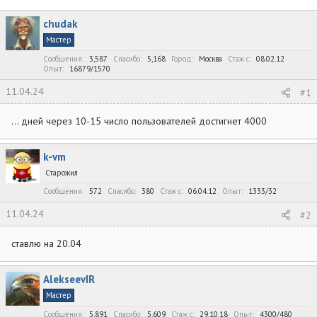
в
а
т
т
chudak
о
а
р
н
Мастер
т
а
Сообщения
3,587
Спасибо
5,168
Город
Москва
Стаж c
08.02.12
е
ч
Опыт
16879/1570
м
а
ы
л
11.04.24
#1
а
... дней через 10-15 число пользователей достигнет 4000
k-vm
Старожил
Сообщения
572
Спасибо
380
Стаж c
06.04.12
Опыт
1333/32
11.04.24
#2
ставлю на 20.04
AlekseevIR
Мастер
Сообщения
5,891
Спасибо
5,609
Стаж c
29.10.18
Опыт
4300/480