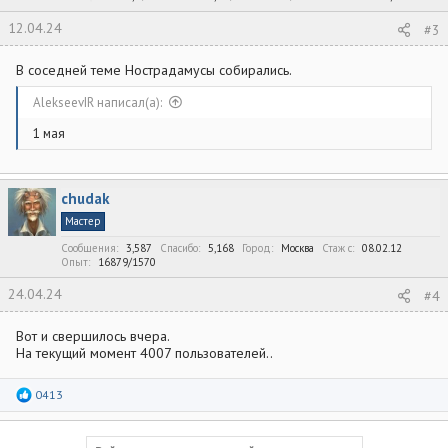
12.04.24
#3
В соседней теме Нострадамусы собирались.
AlekseevIR написал(а):
1 мая
chudak
Мастер
Сообщения
3,587
Спасибо
5,168
Город
Москва
Стаж c
08.02.12
Опыт
16879/1570
24.04.24
#4
Вот и свершилось вчера.
На текущий момент 4007 пользователей..
Р
0413
е
а
к