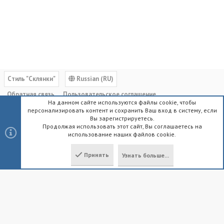
Cтиль "Склянки"
Russian (RU)
Обратная связь
Пользовательское соглашение
На данном сайте используются файлы cookie, чтобы
Политика конфиденциальности
Помощь
Главная
R
персонализировать контент и сохранить Ваш вход в систему, если
S
Вы зарегистрируетесь.
S
Продолжая использовать этот сайт, Вы соглашаетесь на
использование наших файлов cookie.
®
Community platform by XenForo
© 2010-2023 XenForo Ltd.
|
Style by
ThemeHouse
Принять
Узнать больше...
Локализация от
XenForo.Info
Сверху
Снизу