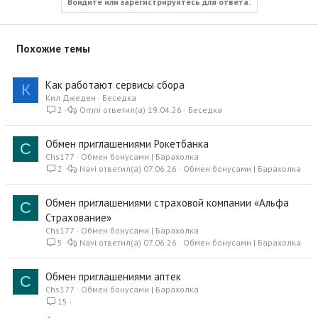
ц
Войдите или зарегистрируйтесь для ответа.
и
и
:
Похожие темы
Как работают сервисы сбора
К
Кил Джеден
Беседка
2
Omni
19.04.26
Беседка
Обмен приглашениями Рокетбанка
C
Chs177
Обмен бонусами | Барахолка
2
Navi
07.06.26
Обмен бонусами | Барахолка
Обмен приглашениями страховой компании «Альфа
C
Страхование»
Chs177
Обмен бонусами | Барахолка
5
Navi
07.06.26
Обмен бонусами | Барахолка
Обмен приглашениями аптек
C
Chs177
Обмен бонусами | Барахолка
15