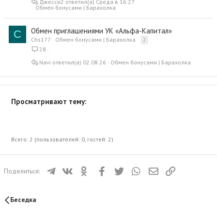
Джесси2
Среда в 16:27
Обмен бонусами | Барахолка
Обмен приглашениями УК «Альфа-Капитал»
C
Chs177
Обмен бонусами | Барахолка
2
28
Navi
02.08.26
Обмен бонусами | Барахолка
Просматривают тему:
Всего: 2 (пользователей: 0, гостей: 2)
Телеграм
ВКонтакте
Одноклассники
Facebook
Twitter
WhatsApp
Электронная почта
Ссылка
Поделиться:
Беседка