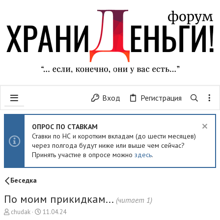
Вход
Регистрация
ОПРОС ПО СТАВКАМ
Ставки по НС и коротким вкладам (до шести месяцев)
через полгода будут ниже или выше чем сейчас?
Принять участие в опросе можно
здесь
.
Беседка
По моим прикидкам...
(читает 1)
А
Д
chudak
11.04.24