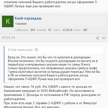
отметили галочкой Вашего работодателя, когда оформляли 3-
НДФЛ. Лучше еще раз проверьте все.
Клей-карандаш
К
Старожил
Сообщения
204
Спасибо
55
Стаж c
11.10.16
Опыт
687
05.05.24
#3
X-Side написал(а):
Вряд ли. Это значит, что Вы что-то напутали в декларации.
Вполне возможно, что Вы подаете декларацию по вычету не в
первый раз и неправильно указали какую-то сумму. Я могу
только предположить, что неправильно указана сумма в графе
"сумма налоговых вычетов за предыдущие периоды". Или же Вы
в ЛК не отметили галочкой Вашего работодателя, когда
оформляли 3-НДФЛ. Лучше еще раз проверьте все.
Нашел, что такое 76 руб. Это НДФЛ с какого то дохода по
банковским плюшкам от ООО Вебсайтсофт. Он проставлен в
приложении 1 "Доходы от источников в РФ" перед доходами от
работодателя.
При этом есть еще 2 справки 2-НДФЛ: с работы и от Финуслуг
(Московская биржа). Все это внесено.