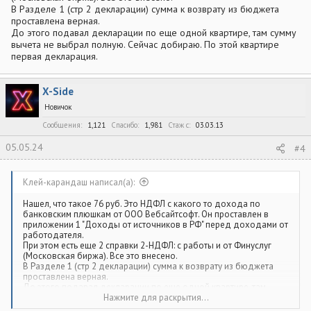
В Разделе 1 (стр 2 декларации) сумма к возврату из бюджета
проставлена верная.
До этого подавал декларации по еще одной квартире, там сумму
вычета не выбрал полную. Сейчас добираю. По этой квартире
первая декларация.
X-Side
Новичок
Сообщения
1,121
Спасибо
1,981
Стаж c
03.03.13
05.05.24
#4
Клей-карандаш написал(а):
Нашел, что такое 76 руб. Это НДФЛ с какого то дохода по
банковским плюшкам от ООО Вебсайтсофт. Он проставлен в
приложении 1 "Доходы от источников в РФ" перед доходами от
работодателя.
При этом есть еще 2 справки 2-НДФЛ: с работы и от Финуслуг
(Московская биржа). Все это внесено.
В Разделе 1 (стр 2 декларации) сумма к возврату из бюджета
проставлена верная.
До этого подавал декларации по еще одной квартире, там
сумму вычета не выбрал полную. Сейчас добираю. По этой
Нажмите для раскрытия...
квартире первая декларация.