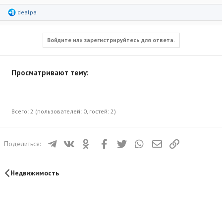
Р
dealpa
е
а
к
ц
Войдите или зарегистрируйтесь для ответа.
и
и
:
Просматривают тему:
Всего: 2 (пользователей: 0, гостей: 2)
Телеграм
ВКонтакте
Одноклассники
Facebook
Twitter
WhatsApp
Электронная почта
Ссылка
Поделиться:
Недвижимость