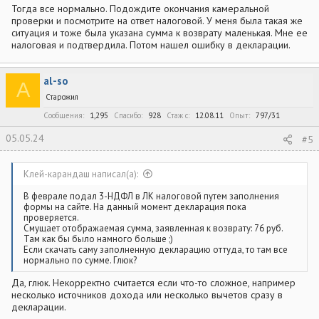
Тогда все нормально. Подождите окончания камеральной
проверки и посмотрите на ответ налоговой. У меня была такая же
ситуация и тоже была указана сумма к возврату маленькая. Мне ее
налоговая и подтвердила. Потом нашел ошибку в декларации.
al-so
A
Старожил
Сообщения
1,295
Спасибо
928
Стаж c
12.08.11
Опыт
797/31
05.05.24
#5
Клей-карандаш написал(а):
В феврале подал 3-НДФЛ в ЛК налоговой путем заполнения
формы на сайте. На данный момент декларация пока
проверяется.
Смущает отображаемая сумма, заявленная к возврату: 76 руб.
Там как бы было намного больше ;)
Если скачать саму заполненную декларацию оттуда, то там все
нормально по сумме. Глюк?
Да, глюк. Некорректно считается если что-то сложное, например
несколько источников дохода или несколько вычетов сразу в
декларации.