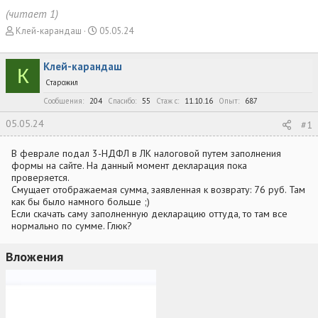
(читает 1)
А
Д
Клей-карандаш
05.05.24
в
а
т
т
Клей-карандаш
о
а
К
р
н
Старожил
т
а
Сообщения
204
Спасибо
55
Стаж c
11.10.16
Опыт
687
е
ч
м
а
05.05.24
#1
ы
л
а
В феврале подал 3-НДФЛ в ЛК налоговой путем заполнения
формы на сайте. На данный момент декларация пока
проверяется.
Смущает отображаемая сумма, заявленная к возврату: 76 руб. Там
как бы было намного больше ;)
Если скачать саму заполненную декларацию оттуда, то там все
нормально по сумме. Глюк?
Вложения