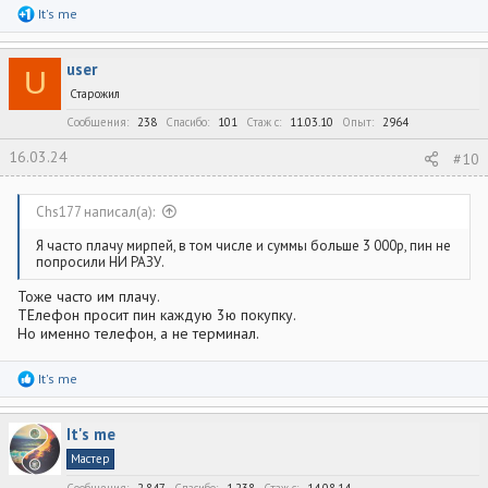
Р
It's me
е
а
к
user
ц
U
и
Старожил
и
:
Сообщения
238
Спасибо
101
Стаж c
11.03.10
Опыт
2964
16.03.24
#10
Chs177 написал(а):
Я часто плачу мирпей, в том числе и суммы больше 3 000р, пин не
попросили НИ РАЗУ.
Тоже часто им плачу.
ТЕлефон просит пин каждую 3ю покупку.
Но именно телефон, а не терминал.
Р
It's me
е
а
к
It's me
ц
и
Мастер
и
:
Сообщения
2,847
Спасибо
1,238
Стаж c
14.08.14