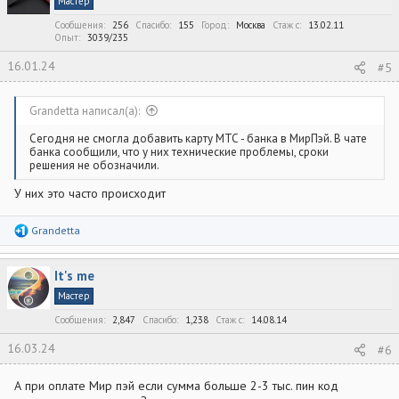
Мастер
и
:
Сообщения
256
Спасибо
155
Город
Москва
Стаж c
13.02.11
Опыт
3039/235
16.01.24
#5
Grandetta написал(а):
Сегодня не смогла добавить карту МТС - банка в МирПэй. В чате
банка сообщили, что у них технические проблемы, сроки
решения не обозначили.
У них это часто происходит
Р
Grandetta
е
а
к
It's me
ц
и
Мастер
и
:
Сообщения
2,847
Спасибо
1,238
Стаж c
14.08.14
16.03.24
#6
А при оплате Мир пэй если сумма больше 2-3 тыс. пин код