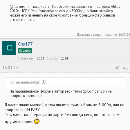
@It's me, пин-код карты. Порог лимита зависит от настроек АБС, с
2020г. НСПК "Мир" увеличила его до 3000р., но банк-эквайер
может его изменить на своё усмотрение, большинство банков
его не меняют.
Последнее редактирование:
16.03.24
Chs177
C
Куратор
Сообщения
5,162
Спасибо
6,584
16.03.24
#9
It's me написал(а):
На параллельном форуме автор этой темы @Companyon на
вопрос ответил так
Я часто плачу мирпей, в том числе и суммы больше 3 000р, пин не
попросили НИ РАЗУ.
Есть лимит на операции по карте без ввода пина, но это совсем
другая история.