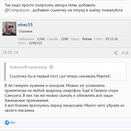
Так надо просто попросить автора темы добавить:
@Companyon
, добавьте ссылочку на mirpay в шапку, пожалуйста.
nhec55
Старожил
Сообщения
1,368
Спасибо
1,080
Город
Москва
Стаж c
03.11.18
Опыт
1296/215
28.03.24
#18
AlekseevIR написал(а):
Ссылочку-бы в первый пост, где теперь скачивать Мирпей.
В Ап галереи хуавеев и хоноров. Можно её установить
практически на любой андроид смартфон. Ещё в Галакси сторе
Самсунга. В них так же можно скачать и обновлять все наши
банковские приложения.
А вот Ксяоми прогнулись перед пиндосами. Много чего убрали из
своего магазина
Р
Nix
е
а