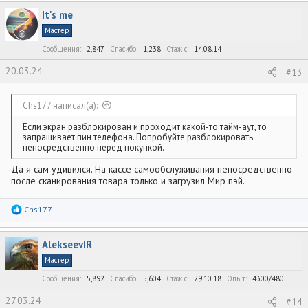
It's me
Мастер
Сообщения
2,847
Спасибо
1,238
Стаж c
14.08.14
20.03.24
#13
Chs177 написал(а):
Если экран разблокирован и проходит какой-то тайм-аут, то
запрашивает пин телефона. Попробуйте разблокировать
непосредственно перед покупкой.
Да я сам удивился. На кассе самообслуживания непосредственно
после сканирования товара только и загрузил Мир пэй.
Р
Chs177
е
а
к
AlekseevIR
ц
и
Мастер
и
:
Сообщения
5,892
Спасибо
5,604
Стаж c
29.10.18
Опыт
4300/480
27.03.24
#14