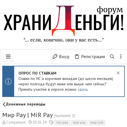
Вход
Регистрация
ОПРОС ПО СТАВКАМ
Ставки по НС и коротким вкладам (до шести месяцев)
через полгода будут ниже или выше чем сейчас?
Принять участие в опросе можно
здесь
.
Денежные переводы
Мир Pay | MiR Pay
(читает 1)
А
Д
Т
Companyon
05.01.24
mir pay
мир pay
мир пэй