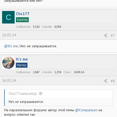
запрашивается или нет?
Chs177
C
Куратор
Сообщения
5,162
Спасибо
6,584
16.03.24
#7
@It's me
, Нет, не запрашивается.
It's me
Мастер
Сообщения
2,847
Спасибо
1,238
Стаж c
14.08.14
16.03.24
#8
Chs177 написал(а):
Нет, не запрашивается.
На параллельном форуме автор этой темы
@Companyon
на
вопрос ответил так: