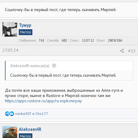
Ссылочку-бы в первый пост, где теперь скачивать Мирпей.
Тужур
Мастер
Сообщения
761
Спасибо
682
Стаж c
11.07.12
Опыт
2809/186
27.03.24
#15
AlekseevIR написал(а):
Ссылочку-бы в первый пост, где теперь скачивать Мирпей.
Да почти все наши приложения, выброшенные из Аппл-гугл-и
прчих сторе, нынче в Rustore и Мирпэй конечно там же
https://apps.rustore.ru/app/ru.nspk.mirpay
Р
vovka307
и
Chs177
е
а
к
AlekseevIR
ц
и
Мастер