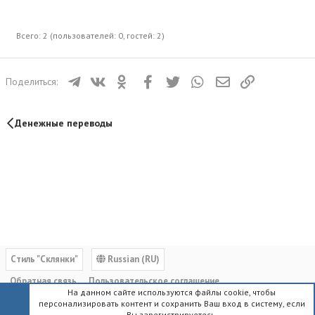
Всего: 2 (пользователей: 0, гостей: 2)
Телеграм
ВКонтакте
Одноклассники
Facebook
Twitter
WhatsApp
Электронная почта
Ссылка
Поделиться:
Денежные переводы
Cтиль "Склянки"
Russian (RU)
Обратная связь
Пользовательское соглашение
На данном сайте используются файлы cookie, чтобы
Политика конфиденциальности
Помощь
Главная
R
персонализировать контент и сохранить Ваш вход в систему, если
S
Вы зарегистрируетесь.