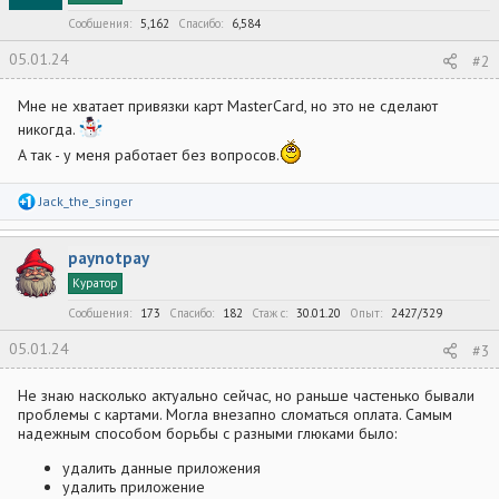
и
:
Сообщения
5,162
Спасибо
6,584
05.01.24
#2
Мне не хватает привязки карт MasterCard, но это не сделают
никогда.
А так - у меня работает без вопросов.
Р
Jack_the_singer
е
а
к
paynotpay
ц
и
Куратор
и
:
Сообщения
173
Спасибо
182
Стаж c
30.01.20
Опыт
2427/329
05.01.24
#3
Не знаю насколько актуально сейчас, но раньше частенько бывали
проблемы с картами. Могла внезапно сломаться оплата. Самым
надежным способом борьбы с разными глюками было:
удалить данные приложения
удалить приложение