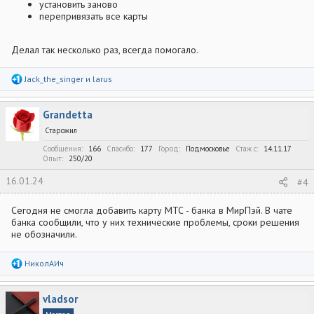
установить заново
перепривязать все карты
Делал так несколько раз, всегда помогало.
Р
Jack_the_singer
и
larus
е
а
к
Grandetta
ц
и
Старожил
и
:
Сообщения
166
Спасибо
177
Город
Подмосковье
Стаж c
14.11.17
Опыт
250/20
16.01.24
#4
Сегодня не смогла добавить карту МТС - банка в МирПэй. В чате
банка сообщили, что у них технические проблемы, сроки решения
не обозначили.
Р
НиколАИч
е
а
к
vladsor
ц
и