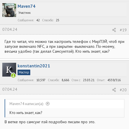
к
Maven74
ц
и
Участник
и
:
Сообщения
42
Спасибо
25
07.04.24
#19
Где то читал, что можно так настроить телефон с МирПЭЙ, чтоб при
запуске включало NFC, а при закрытии -выключало. По-моему,
весьма удобно (так делал Самсунгпэй). Кто нить знает, как?
konstantin2021
Мастер
Сообщения
10,597
Спасибо
8,666
Стаж c
23.03.21
Опыт
4559/316
07.04.24
#20
Maven74 написал(а):
Кто нить знает, как?
В ветке про самсунг пэй подробно писали про это.