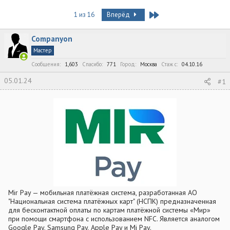
в
а
е
т
т
г
Last
1 из 16
Вперёд
о
а
и
р
н
т
а
Companyon
е
ч
Мастер
м
а
ы
Сообщения
л
1,603
Спасибо
771
Город
Москва
Стаж c
04.10.16
а
05.01.24
#1
Mir Pay — мобильная платёжная система, разработанная АО
"Национальная система платёжных карт" (НСПК) предназначенная
для бесконтактной оплаты по картам платёжной системы «Мир»
при помощи смартфона с использованием NFC. Является аналогом
Google Pay, Samsung Pay, Apple Pay и Mi Pay.