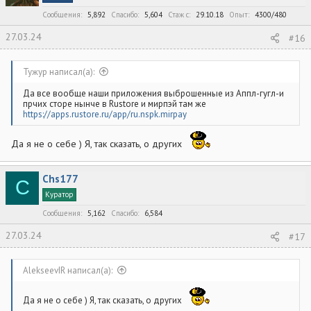
и
:
Сообщения
5,892
Спасибо
5,604
Стаж c
29.10.18
Опыт
4300/480
27.03.24
#16
Тужур написал(а):
Да все вообще наши приложения выброшенные из Аппл-гугл-и
прчих сторе нынче в Rustore и мирпэй там же
https://apps.rustore.ru/app/ru.nspk.mirpay
Да я не о себе ) Я, так сказать, о других
Chs177
C
Куратор
Сообщения
5,162
Спасибо
6,584
27.03.24
#17
AlekseevIR написал(а):
Да я не о себе ) Я, так сказать, о других