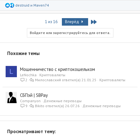
Р
destruid
и
Maven74
е
а
к
Last
1 из 16
Вперёд
ц
и
и
Войдите или зарегистрируйтесь для ответа.
:
Похожие темы
Мошенничество с криптокошельком
L
LeNochka
Криптовалюты
2
Милославский
21.01.25
Криптовалюты
СБПэй | SBPay
Companyon
Денежные переводы
9
Bikito
26.07.26
Денежные переводы
Просматривают тему: