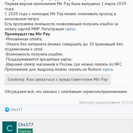
Первая версия приложения Mir Pay была выпущена 1 марта 2019
года.
С 2020 года с помощью Mir Pay можно оплачивать проезд в
московском метро.
Есть программа лояльности, позволяющая получать кэшбэк за
оплату картой МИР. Регистрация
здесь
Преимущества Mir Pay
:
-Мгновенная оплата;
-Оплата без интернета (можно совершить до 10 транзакций без
подключения к сети)
-Возможность получить кэшбек;
-Поддерживаются кредитные карты;
-Широкий спектр магазинов в России, где можно платить по NFC.
Приложение для Андроид можно скачать на Rustore
здесь
Спойлер:
Как связаться с представителем Mir Pay
Обсуждаем всё, что связано с платёжным сервисом/приложением
Последнее редактирование:
27.11.25
Р
Chs177
е
а
к
Chs177
ц
C
и
Куратор