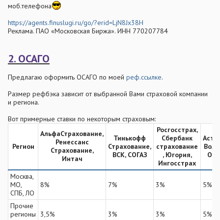
моб.телефона
https://agents.finuslugi.ru/go/?erid=LjN8Jx38H
Реклама. ПАО «Московская Биржа». ИНН 770207784
2. ОСАГО
Предлагаю оформить ОСАГО по моей
реф.ссылке
.
Размер рефбэка зависит от выбранной Вами страховой компании
и региона.
Вот примерные ставки по некоторым страховым:
Росгосстрах,
АльфаСтрахование,
Тинькофф
Сбербанк
Астр
Ренессанс
Регион​
Страхование,
cтрахование
Волг
Страхование,
ВСК, СОГАЗ​
, Югория,
ОСК
Интач​
Ингосстрах​
Москва,
МО,
8%
7%
3%
5%
СПБ, ЛО
Прочие
регионы
3,5%
3%
3%
5%