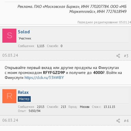
Реклама. ПАО «Московская Биржа», ИНН 770207784. ООО «МБ
Маркетплейс», ИНН 7727618949
Последнее редактирование:
05.01.24
Solod
S
Участник
Сообщения
1,115
Спасибо
0
05.03.24
#3
Открывайте пeрвый вклaд или другиe продукты на Финуcлугах
c моим промокодом
RFYFGZD9P
и получите до
4000
₽. Bойти на
Финуслуги
https://clck.ru/33hWBY
Relax
R
Мастер
Сообщения
2,013
Спасибо
213
Город
Москва
Стаж c
13.11.15
Опыт
5650/94
06.03.24
#4