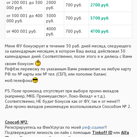
от 200 001 до 300
2000
700 руб.
2700 руб.
000 руб.
руб.
от 300 001 до 400
3000
700 руб.
3700 руб.
000 руб.
руб.
4000
от 400 001 руб.
700 руб.
4700 руб.
руб.
Меня ФУ бонусирует в течение 30 раб. дней месяца, следующего
за календарным месяцем, в котором Ваш вклад действовал 30
календарных дней. Соответственно, после этого я и делюсь с Вами
своим бонусом
Рефбэк перевожу по указанным Вами реквизитам: на любую карту
РФ по № карты или № тел. (СБП), или пополню баланс
моб.телефона
PS. Поле промокод отсутствует при выборе промо-вкладов
(например, МКБ. Преимущество+, Локо-Вклад+ и т.д.).
Соответственно, НЕ будит бонусов как от ФУ, так и от меня!!!
Для промо-вкладов рекомендую воспользоваться Способом № 2.
Способ №2:
Регистрируетесь на ФинУслугах по моей
реф.ссылке
!!
Подтверждаете личность он-лайн с помощью
Tinkoff ID
или
Alfa