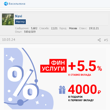
Р
Васильевна
е
а
к
Navi
ц
и
Мастер
и
:
Сообщения
3,602
Спасибо
2,121
Город
Москва
Стаж c
19.11.21
Опыт
5856/109
10.03.24
#5