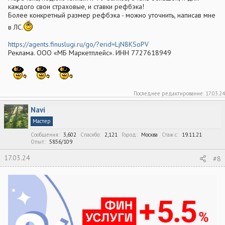
каждого свои страховые, и ставки рефбэка!
Более конкретный размер рефбэка - можно уточнить, написав мне
в ЛС.
https://agents.finuslugi.ru/go/?erid=LjN8KSoPV
Реклама. ООО «МБ Маркетплейс». ИНН 7727618949
Последнее редактирование:
17.03.24
Navi
Мастер
Сообщения
3,602
Спасибо
2,121
Город
Москва
Стаж c
19.11.21
Опыт
5856/109
17.03.24
#8