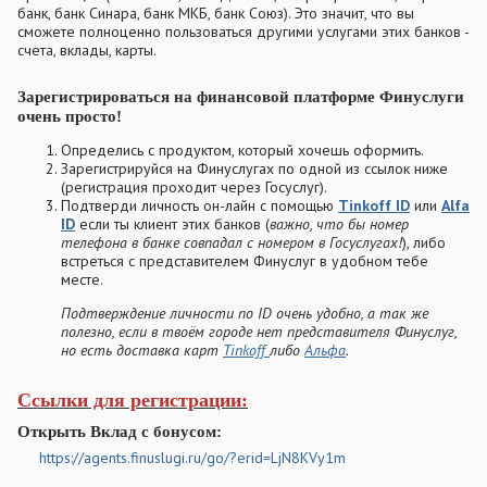
банк, банк Синара, банк МКБ, банк Союз). Это значит, что вы
сможете полноценно пользоваться другими услугами этих банков -
счета, вклады, карты.
Зарегистрироваться на финансовой платформе Финуслуги
очень просто!
Определись с продуктом, который хочешь оформить.
Зарегистрируйся на Финуслугах по одной из ссылок ниже
(регистрация проходит через Госуслуг).
Подтверди личность он-лайн с помощью
Tinkoff ID
или
Alfa
ID
если ты клиент этих банков (
важно, что бы номер
телефона в банке совпадал с номером в Госуслугах!
), либо
встреться с представителем Финуслуг в удобном тебе
месте.
Подтверждение личности по ID очень удобно, а так же
полезно, если в твоём городе нет представителя Финуслуг,
но есть доставка карт
Tinkoff
либо
Альфа
.
Ссылки для регистрации:
Открыть Вклад с бонусом:
https://agents.finuslugi.ru/go/?erid=LjN8KVy1m