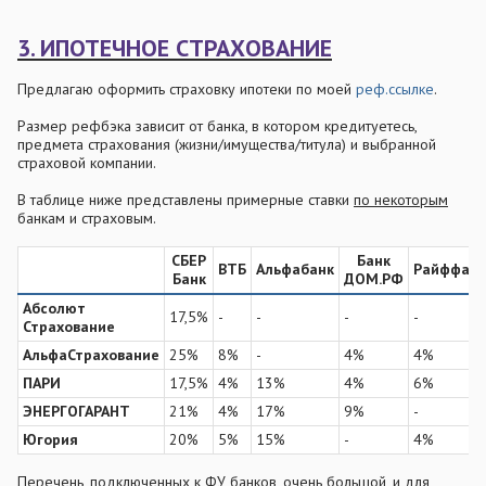
3. ИПОТЕЧНОЕ СТРАХОВАНИЕ
Предлагаю оформить страховку ипотеки по моей
реф.ссылке
.
Размер рефбэка зависит от банка, в котором кредитуетесь,
предмета страхования (жизни/имущества/титула) и выбранной
страховой компании.
В таблице ниже представлены примерные ставки
по некоторым
банкам и страховым.
СБЕР
Банк
ВТБ
Альфабанк
Райффайз
Банк
ДОМ.РФ
Абсолют
17,5%
-
-
-
-
Страхование
АльфаСтрахование
25%
8%
-
4%
4%
ПАРИ
17,5%
4%
13%
4%
6%
ЭНЕРГОГАРАНТ
21%
4%
17%
9%
-
Югория
20%
5%
15%
-
4%
Перечень, подключенных к ФУ банков, очень большой, и для