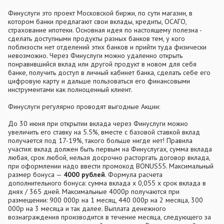
Финуслуги это проект Московской биржи, по сути магазин, в
котором банки предлагают свои вклады, кредиты, ОСАГО,
страхование ипотеки. Основная идея по настоящему полезна -
сделать доступными продукты разных банков тем, у кого
поблизости нет отделений этих банков и прийти туда физически
невозможно. Через Финуслуги можно удаленно открыть
понравившийся вклад или другой продукт в новом для себя
банке, получить доступ в личный кабинет банка, сделать себе его
цифровую карту и дальше пользоваться его финансовыми
инструментами как полноценный клиент.
Финуслуги регулярно проводят выгодные Акции:
До 30 июня при открытии вклада через Финуслуги можно
увеличить его ставку на 5.5%, вместе с базовой ставкой вклад
получается под 17-19%, такого больше нигде нет! Правила
участия: вклад должен быть первым на Финуслугах, сумма вклада
любая, срок любой, нельзя досрочно расторгать договор вклада,
при оформлении надо ввести промокод BONUS55. Максимальный
размер бонуса —
4000 рублей
. Формула расчета
дополнительного бонуса: сумма вклада х 0,055 х срок вклада в
днях / 365 дней. Максимальные 4000р получаются при
размещении: 900 000р на 1 месяц, 440 000р на 2 месяца, 300
000р на 3 месяца и так далее. Выплата денежного
вознаграждения производится в течение месяца, следующего за