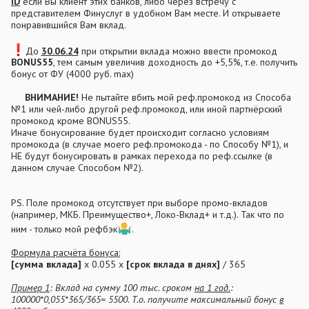
ID
если Вы клиент этих банков, либо через встречу с
представителем Финуслуг в удобном Вам месте. И открываете
понравившийся Вам вклад.
До
30.06.24
при открытии вклада можно ввести промокод
BONUS55
, тем самым увеличив доходность до +5,5%, т.е. получить
бонус от ФУ (4000 руб. max)
ВНИМАНИЕ!
Не пытайте вбить мой реф.промокод из Способа
№1 или чей-либо другой реф.промокод, или иной партнёрский
промокод кроме BONUS55.
Иначе бонусирование будет происходит согласно условиям
промокода (в случае моего реф.промокода - по Способу №1), и
НЕ будут бонусировать в рамках перехода по реф.ссылке (в
данном случае Способом №2).
PS. Поле промокод отсутствует при выборе промо-вкладов
(например, МКБ. Преимущество+, Локо-Вклад+ и т.д.). Так что по
ним - только мой рефбэк
.
Формула расчёта бонуса:
[сумма вклада]
x 0.055 x
[срок вклада в днях]
/ 365
Пример 1
: Вклад на сумму 100 тыс. сроком
на 1 год.
:
100000*0,055*365/365= 5500. Т.о. получите максимальный бонус
в