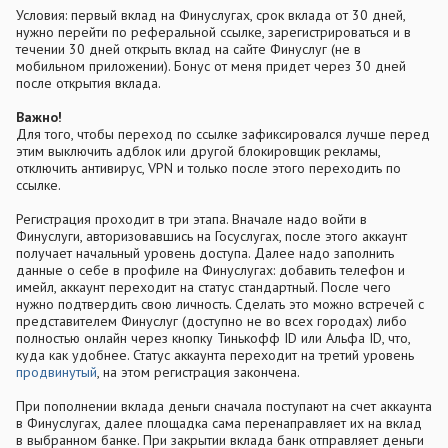
Условия: первый вклад на Финуслугах, срок вклада от 30 дней,
нужно перейти по реферальной ссылке, зарегистрироваться и в
течении 30 дней открыть вклад на сайте Финуслуг (не в
мобильном приложении). Бонус от меня придет через 30 дней
после открытия вклада.
Важно!
Для того, чтобы переход по ссылке зафиксировался лучше перед
этим выключить адблок или другой блокировщик рекламы,
отключить антивирус, VPN и только после этого переходить по
ссылке.
Регистрация проходит в три этапа. Вначале надо войти в
Финуслуги, авторизовавшись на Госуслугах, после этого аккаунт
получает начальный уровень доступа. Далее надо заполнить
данные о себе в профиле на Финуслугах: добавить телефон и
имейл, аккаунт переходит на статус стандартный. После чего
нужно подтвердить свою личность. Сделать это можно встречей с
представителем Финуслуг (доступно не во всех городах) либо
полностью онлайн через кнопку Тинькофф ID или Альфа ID, что,
куда как удобнее. Статус аккаунта переходит на третий уровень
продвинутый
, на этом регистрация закончена.
При пополнении вклада деньги сначала поступают на счет аккаунта
в Финуслугах, далее площадка сама перенаправляет их на вклад
в выбранном банке. При закрытии вклада банк отправляет деньги