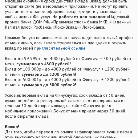
месяцем окончания срока действия вклада. Вклад должен быть
открыт на сайте (не в мобильном приложении). Не могут принять
участие те, кто ранее оформил вклад, кредит и участвовал в
любых акциях Финуслуг.
Не работает для вкладов:
«Надежный
промо» банка ДОМ.РФ, «Преимущество+» банка МКБ, «Надежный.
Капитал плюс» Росбанка, «Локо-Вклад+» Локо-Банка.
Помимо бонуса по акции, можно получить дополнительный профит
от меня лично, если зарегистрироваться на площадке и открыть
вклад по моей
пригласительной ссылке
.
Вклад до 99 999р - до 4000 рублей от Финуслуг + 300 рублей от
меня,
суммарно до 4300 рублей!
Вклад от 100 000р - до 4000 рублей от Финуслуг + 1200 рублей
от меня,
суммарно до 5200 рублей!
Вклад от 500 001р - до 4000 рублей от Финуслуг + 1800 рублей
от меня,
суммарно до 5800 рублей!
Условия: первый вклад на Финуслугах, срок вклада от 30 дней,
нужно перейти по реферальной ссылке, зарегистрироваться и в
течении 30 дней открыть вклад на сайте Финуслуг (не в
мобильном приложении). Бонус от меня придет через 30 дней
после открытия вклада.
Важно!
Для того, чтобы переход по ссылке зафиксировался лучше перед
этим выключить адблок или другой блокировщик рекламы,