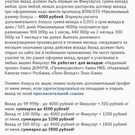
участия: вклад должен быть первым на Финуслугах, сумма вклада
любая, срок любой, нельзя досрочно расторгать договор вклада,
при оформлении надо ввести промокод BONUS55. Максимальный
размер бонуса —
4000 рублей
. Формула расчета
дополнительного бонуса: сумма вклада х 0,055 х срок вклада в
днях / 365 дней. Максимальные 4000р получаются при
размещении: 900 000р на 1 месяц, 440 000р на 2 месяца, 300
000р на 3 месяца и так далее. Выплата денежного
вознаграждения производится в течение месяца, следующего за
месяцем окончания срока действия вклада. Вклад должен быть
открыт на сайте (не в мобильном приложении). Не могут принять
участие те, кто ранее оформил вклад, кредит и участвовал в
любых акциях Финуслуг.
Не работает для вкладов:
«Надежный
промо» банка ДОМ.РФ, «Преимущество+» банка МКБ, «Надежный.
Капитал плюс» Росбанка, «Локо-Вклад+» Локо-Банка.
Помимо бонуса по акции, можно получить дополнительный профит
от меня лично, если зарегистрироваться на площадке и открыть
вклад по моей
пригласительной ссылке
.
Вклад до 99 999р - до 4000 рублей от Финуслуг + 300 рублей от
меня,
суммарно до 4300 рублей!
Вклад от 100 000р - до 4000 рублей от Финуслуг + 1200 рублей
от меня,
суммарно до 5200 рублей!
Вклад от 500 001р - до 4000 рублей от Финуслуг + 1800 рублей
от меня,
суммарно до 5800 рублей!