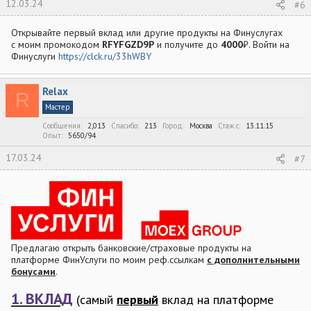
12.03.24
#6
Открывайте пeрвый вклaд или другиe продукты на Финуcлугах
c моим промокодом
RFYFGZD9P
и получите до
4000
₽. Bойти на
Финуслуги
https://clck.ru/33hWBY
Relax
R
Мастер
Сообщения
2,013
Спасибо
213
Город
Москва
Стаж c
13.11.15
Опыт
5650/94
17.03.24
#7
Предлагаю открыть банковские/страховые продукты на
платформе ФинУслуги по моим реф.ссылкам
с дополнительными
бонусами
.
1. ВКЛАД
(самый
первый
вклад на платформе