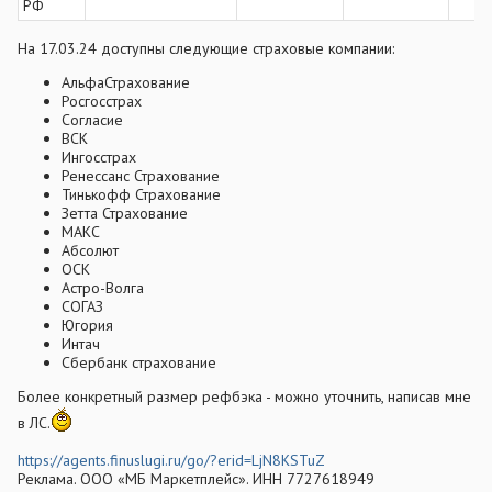
РФ
На 17.03.24 доступны следующие страховые компании:
АльфаСтрахование
Росгосстрах
Согласие
ВСК
Ингосстрах
Ренессанс Страхование
Тинькофф Страхование
Зетта Страхование
МАКС
Абсолют
ОСК
Астро-Волга
СОГАЗ
Югория
Интач
Сбербанк cтрахование
Более конкретный размер рефбэка - можно уточнить, написав мне
в ЛС.
https://agents.finuslugi.ru/go/?erid=LjN8KSTuZ
Реклама. ООО «МБ Маркетплейс». ИНН 7727618949