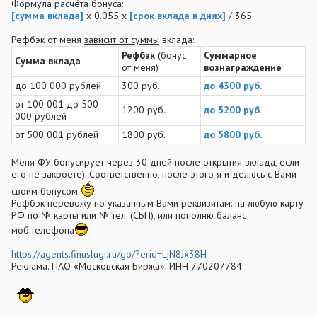
Формула расчёта бонуса:
[сумма вклада]
x 0.055 x
[срок вклада в днях]
/ 365
Рефбэк от меня
зависит от суммы
вклада:
Рефбэк
(бонус
Суммарное
Сумма вклада
от меня)
вознаграждение
до 100 000 рублей
300 руб.
до 4300 руб.
от 100 001 до 500
1200 руб.
до 5200 руб.
000 рублей
от 500 001 рублей
1800 руб.
до 5800 руб.
Меня ФУ бонусирует через 30 дней после открытия вклада, если
его не закроете). Соответственно, после этого я и делюсь с Вами
своим бонусом
Рефбэк перевожу по указанным Вами реквизитам: на любую карту
РФ по № карты или № тел. (СБП), или пополню баланс
моб.телефона
https://agents.finuslugi.ru/go/?erid=LjN8Jx38H
Реклама. ПАО «Московская Биржа». ИНН 770207784