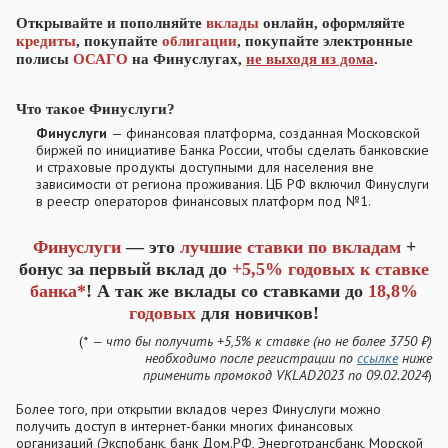
Открывайте и пополняйте
вклады
онлайн, оформляйте
кредиты
, покупайте
облигации
, покупайте электронные
полисы
ОСАГО
на Финуслугах,
не выходя из дома
.
Что такое Финуслуги?
Финуслуги
— финансовая платформа, созданная Московской
биржей по инициативе Банка России, чтобы сделать банковские
и страховые продукты доступными для населения вне
зависимости от региона проживания. ЦБ РФ включил Финуслуги
в реестр операторов финансовых платформ под №1.​
Финуслуги
— это
лучшие ставки по вкладам
+
бонус за первый вклад до
+5,5% годовых к ставке
банка*
! А так же вклады со ставками до
18,8%
годовых
для новичков!
(
* — что бы получить +5,5% к ставке (но не более 3750 ₽)
необходимо после регистрации по
ссылке
ниже
применить промокод VKLAD2023 по 09.02.2024
)​
Более того, при открытии вкладов через Финуслуги можно
получить доступ в интернет-банки многих финансовых
организаций (Экспобанк, банк Дом.РФ, Энерготрансбанк, Морской