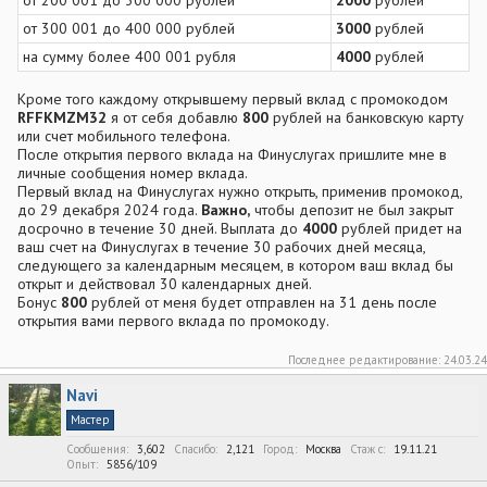
от 300 001 до 400 000 рублей
3000
рублей
на сумму более 400 001 рубля
4000
рублей
Кроме того каждому открывшему первый вклад с промокодом
RFFKMZM32
я от себя добавлю
800
рублей на банковскую карту
или счет мобильного телефона.
После открытия первого вклада на Финуслугах пришлите мне в
личные сообщения номер вклада.
Первый вклад на Финуслугах нужно открыть, применив промокод,
до 29 декабря 2024 года.
Важно,
чтобы депозит не был закрыт
досрочно в течение 30 дней. Выплата до
4000
рублей придет на
ваш счет на Финуслугах в течение 30 рабочих дней месяца,
следующего за календарным месяцем, в котором ваш вклад бы
открыт и действовал 30 календарных дней.
Бонус
800
рублей от меня будет отправлен на 31 день после
открытия вами первого вклада по промокоду.
Последнее редактирование:
24.03.24
Navi
Мастер
Сообщения
3,602
Спасибо
2,121
Город
Москва
Стаж c
19.11.21
Опыт
5856/109