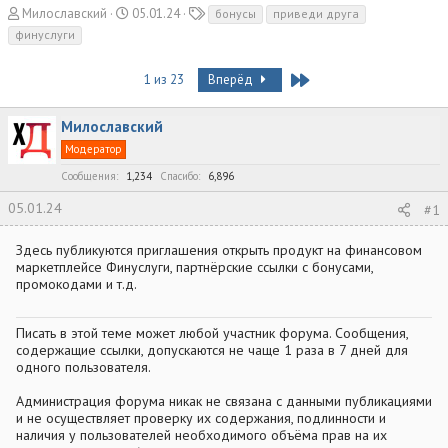
А
Д
Т
Милославский
05.01.24
бонусы
приведи друга
в
а
е
финуслуги
т
т
г
о
а
и
Last
1 из 23
Вперёд
р
н
т
а
е
ч
Милославский
м
а
Модератор
ы
л
а
Сообщения
1,234
Спасибо
6,896
05.01.24
#1
Здесь публикуются приглашения открыть продукт на финансовом
маркетплейсе Финуслуги, партнёрские ссылки с бонусами,
промокодами и т.д.
Писать в этой теме может любой участник форума. Сообщения,
содержащие ссылки, допускаются не чаще 1 раза в 7 дней для
одного пользователя.
Администрация форума никак не связана с данными публикациями
и не осуществляет проверку их содержания, подлинности и
наличия у пользователей необходимого объёма прав на их