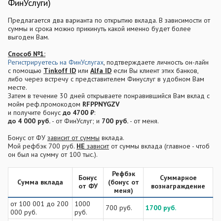
ФинУслуги)
Предлагается два варианта по открытию вклада. В зависимости от
суммы и срока можно прикинуть какой именно будет более
выгоден Вам.
Способ №1:
Регистрируетесь на ФинУслугах
, подтверждаете личность он-лайн
с помощью
Tinkoff ID
или
Alfa ID
если Вы клиент этих банков,
либо через встречу с представителем Финуслуг в удобном Вам
месте.
Затем в течение 30 дней открываете понравившийся Вам вклад с
мойм реф.промокодом
RFPPNYGZV
и получите бонус
до 4700 ₽
:
до 4 000 руб.
- от ФинУслуг; и
700 руб.
- от меня.
Бонус от ФУ
зависит от суммы
вклада.
Мой рефбэк 700 руб.
НЕ
зависит
от суммы вклада (главное - чтоб
он был на сумму от 100 тыс.).
Рефбэк
Бонус
Суммарное
Сумма вклада
(бонус от
от ФУ​
вознаграждение
меня)​
от 100 001 до 200
1000
700 руб.
1700 руб.
000 руб.
руб.