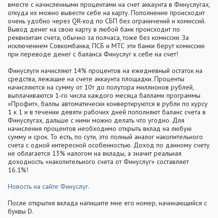
вместе с начисленными процентами на счет аккаунта в Финуслугах,
откуда их можно вывести себе на карту. Пополнение происходит
очень удобно через QR-код по СБП без ограничений и комиссий.
Вывод денег на свою карту в любой банк происходит по
реквизитам счета, обычно за полчаса, тоже без комиссии. За
исключением Совкомбанка, ПСБ и МТС эти банки берут комиссию
при переводе денег с баланса Финуслуг к себе на счет!
Финуслуги начисляют 14% процентов на ежедневный остаток на
средства, лежащие на счете аккаунта площадки. Проценты
начисляются на сумму от 10т до полутора миллионов рублей,
выплачиваются 1-го числа каждого месяца баллами программы
«Профит», баллы автоматически конвертируются в рубли по курсу
1 к 1 и в течении девяти рабочих дней пополняют баланс счета в
Финуслугах, дальше с ними можно делать что угодно. Для
начисления процентов необходимо открыть вклад на любую
сумму и срок. То есть, по сути, это полный аналог накопительного
счета с одной интересной особенностью. Доход по данному счету
не облагается 13% налогом на вклады, а значит реальная
доходность «накопительного счета от Финуслуг» составляет
16.1%!
Новость на сайте Финуслуг
.
После открытия вклада напишите мне его номер, начинающийся с
буквы D.