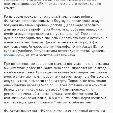
отключить антивирус, VPN и только после этого переходить по
ссылке.
Регистрация проходит в три этапа. Вначале надо войти в
Финуслуги, авторизовавшись на Госуслугах, после этого аккаунт
получает начальный уровень доступа. Далее надо заполнить
данные о себе в профиле на Финуслугах: добавить телефон и
имейл, аккаунт переходит на статус стандартный. После чего
нужно подтвердить свою личность. Сделать это можно встречей с
представителем Финуслуг (доступно не во всех городах) либо
полностью онлайн через кнопку Тинькофф ID или Альфа ID, что,
куда как удобнее. Статус аккаунта переходит на третий уровень
продвинутый
, на этом регистрация закончена.
При пополнении вклада деньги сначала поступают на счет аккаунта
в Финуслугах, далее площадка сама перенаправляет их на вклад
в выбранном банке. При закрытии вклада банк отправляет деньги
вместе с начисленными процентами на счет аккаунта в Финуслугах,
откуда их можно вывести себе на карту. Пополнение происходит
очень удобно через QR-код по СБП без ограничений и комиссий.
Вывод денег на свою карту в любой банк происходит по
реквизитам счета, обычно за полчаса, тоже без комиссии. За
исключением Совкомбанка, ПСБ и МТС эти банки берут комиссию
при переводе денег с баланса Финуслуг к себе на счет!
Финуслуги начисляют 14% процентов на ежедневный остаток на