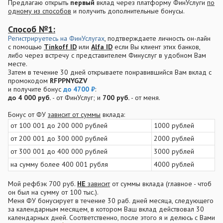
Предлагаю открыть
первый
вклад через платформу ФинУслуги
по
одному из способов
и получить дополнительные бонусы.
Способ №1:
Регистрируетесь на ФинУслугах
, подтверждаете личность он-лайн
с помощью
Tinkoff ID
или
Alfa ID
если Вы клиент этих банков,
либо через встречу с представителем Финуслуг в удобном Вам
месте.
Затем в течение 30 дней открываете понравившийся Вам вклад с
промокодом
RFPPNYGZV
и получите бонус
до 4700 ₽
:
до 4 000 руб.
- от ФинУслуг; и
700 руб.
- от меня.
Бонус от ФУ
зависит от суммы
вклада:
от 100 001 до 200 000 рублей
1000 рублей
от 200 001 до 300 000 рублей
2000 рублей
от 300 001 до 400 000 рублей
3000 рублей
на сумму более 400 001 рубля
4000 рублей
Мой рефбэк 700 руб.
НЕ
зависит
от суммы вклада (главное - чтоб
он был на сумму от 100 тыс.).
Меня ФУ бонусирует в течение 30 раб. дней месяца, следующего
за календарным месяцем, в котором Ваш вклад действовал 30
календарных дней. Соответственно, после этого я и делюсь с Вами