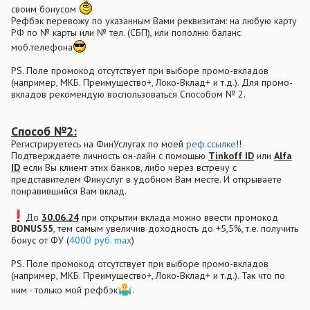
своим бонусом
Рефбэк перевожу по указанным Вами реквизитам: на любую карту
РФ по № карты или № тел. (СБП), или пополню баланс
моб.телефона
PS. Поле промокод отсутствует при выборе промо-вкладов
(например, МКБ. Преимущество+, Локо-Вклад+ и т.д.). Для промо-
вкладов рекомендую воспользоваться Способом № 2.
Способ №2:
Регистрируетесь на ФинУслугах по моей
реф.ссылке
!!
Подтверждаете личность он-лайн с помощью
Tinkoff ID
или
Alfa
ID
если Вы клиент этих банков, либо через встречу с
представителем Финуслуг в удобном Вам месте. И открываете
понравившийся Вам вклад.
До
30.06.24
при открытии вклада можно ввести промокод
BONUS55
, тем самым увеличив доходность до +5,5%, т.е. получить
бонус от ФУ (
4000 руб. max
)
PS. Поле промокод отсутствует при выборе промо-вкладов
(например, МКБ. Преимущество+, Локо-Вклад+ и т.д.). Так что по
ним - только мой рефбэк
.