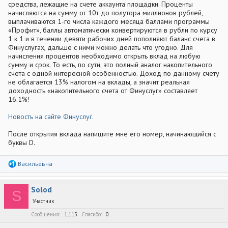
средства, лежащие на счете аккаунта площадки. Проценты
начисляются на сумму от 10т до полутора миллионов рублей,
выплачиваются 1-го числа каждого месяца баллами программы
«Профит», баллы автоматически конвертируются в рубли по курсу
1 к 1 и в течении девяти рабочих дней пополняют баланс счета в
Финуслугах, дальше с ними можно делать что угодно. Для
начисления процентов необходимо открыть вклад на любую
сумму и срок. То есть, по сути, это полный аналог накопительного
счета с одной интересной особенностью. Доход по данному счету
не облагается 13% налогом на вклады, а значит реальная
доходность «накопительного счета от Финуслуг» составляет
16.1%!
Новость на сайте Финуслуг
.
После открытия вклада напишите мне его номер, начинающийся с
буквы D.
Р
Васильевна
е
а
к
Solod
ц
S
и
Участник
и
:
Сообщения
1,115
Спасибо
0