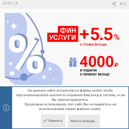
24.03.24
#11
На данном сайте используются файлы cookie, чтобы
Финуслуги это проект Московской биржи, по сути магазин, в
персонализировать контент и сохранить Ваш вход в систему, если
котором банки предлагают свои вклады, кредиты, ОСАГО,
Вы зарегистрируетесь.
страхование ипотеки. Основная идея по настоящему полезна -
Продолжая использовать этот сайт, Вы соглашаетесь на
сделать доступными продукты разных банков тем, у кого
использование наших файлов cookie.
поблизости нет отделений этих банков и прийти туда физически
невозможно. Через Финуслуги можно удаленно открыть
Принять
Узнать больше...
понравившийся вклад или другой продукт в новом для себя
Сверху
Снизу
банке, получить доступ в личный кабинет банка, сделать себе его