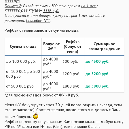
4000 руб
.
Пример 2
: Вклад на сумму 300 тыс. сроком
на 1 мес.
:
300000*0,055*30/365=
1356 руб.
И получается, что данную сумму на срок 1 мес. выгоднее
размещать
Способом №1
.
Рефбэк от меня
зависит от суммы
вклада.
Рефбэк
Бонус от
Суммарное
Сумма вклада
(бонус от
ФУ *​
вознаграждение
меня)​
до 4000
до 100 000 руб.
300 руб.
до 4300 руб.
руб.*
от 100 001 до 500
до 4000
1200 руб.
до 5200 руб.
000 руб.
руб.*
до 4000
от 500 001 руб.
1800 руб.
до 5800 руб.
руб.*
*для промо-вкладов
бонус от ФУ
-
0 руб.
Меня ФУ бонусирует через 30 дней после открытия вклада, если
его не закроете). Соответственно, после этого я и делюсь с Вами
своим бонусом
Рефбэк перевожу по указанным Вами реквизитам: на любую карту
РФ по № карты или № тел. (СБП), или пополню баланс