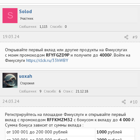
Solod
S
Участник
Сообщения
1,115
Спасибо
0
19.03.24
#9
Открывайте пeрвый вклaд или другиe продукты на Финуcлугах
c моим промокодом
RFYFGZD9P
и получите до
4000
₽. Bойти на
Финуслуги
https://clck.ru/33hWBY
uoxah
Старожил
Сообщения
9
Спасибо
6
Стаж c
21.12.18
24.03.24
#10
Регистрируйтесь на площадке Финуслуги и открывайте первый
вклад с промокодом
RFFKMZM32
с бонусом к вкладу до
4 000
₽.
Сумма бонуса зависит от суммы вклада :
от 100 001 до 200 000 рублей
1000
рублей
от 200 001 до 300 000 рублей
2000
рублей