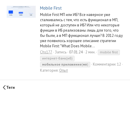
Mobile First
Moblie First МП или ИБ? Все наверное уже
сталкивались с тем, что есть функционал в МП,
который не доступен в ИБ? Или что некоторые
функции в ИБ реализованы лишь для того, что
бы были, а в МП функционал лучше? В 2012 году
уже появилось хорошее описание стратегии
Mobile First: "What Does Mobile...
Chs177
Запись
07.01.24
2 мин.
mobile first
интернет-банк(иб)
Комментарии: 12
мобильное
приложение
(
мп
)
Категория:
Опыт
Теги