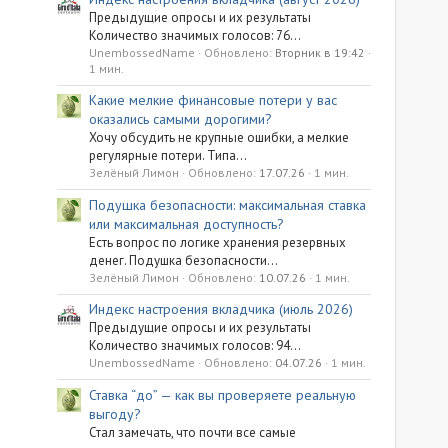
Предыдущие опросы и их результаты
Количество значимых голосов: 76...
UnembossedName
Обновлено:
Вторник в 19:42
1 мин.
Какие мелкие финансовые потери у вас
оказались самыми дорогими?
Хочу обсудить не крупные ошибки, а мелкие
регулярные потери. Типа...
Зелёный Лимон
Обновлено:
17.07.26
1 мин.
Подушка безопасности: максимальная ставка
или максимальная доступность?
Есть вопрос по логике хранения резервных
денег. Подушка безопасности...
Зелёный Лимон
Обновлено:
10.07.26
1 мин.
Индекс настроения вкладчика (июль 2026)
Предыдущие опросы и их результаты
Количество значимых голосов: 94...
UnembossedName
Обновлено:
04.07.26
1 мин.
Ставка “до” — как вы проверяете реальную
выгоду?
Стал замечать, что почти все самые