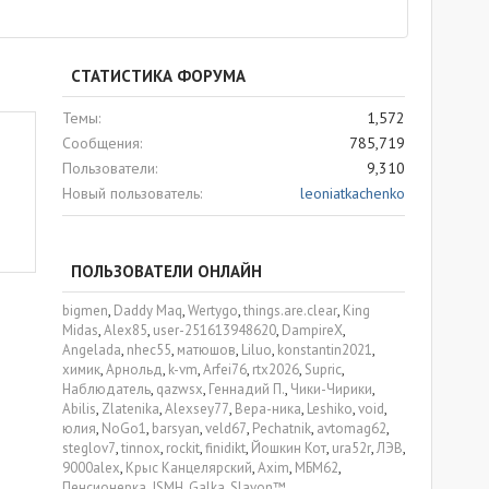
СТАТИСТИКА ФОРУМА
Темы
1,572
Сообщения
785,719
Пользователи
9,310
Новый пользователь
leoniatkachenko
ПОЛЬЗОВАТЕЛИ ОНЛАЙН
bigmen
Daddy Maq
Wertygo
things.are.clear
King
Midas
Alex85
user-251613948620
DampireX
Angelada
nhec55
матюшов
Liluo
konstantin2021
химик
Арнольд
k-vm
Arfei76
rtx2026
Supric
Наблюдатель
qazwsx
Геннадий П.
Чики-Чирики
Abilis
Zlatenika
Alexsey77
Вера-ника
Leshiko
void
юлия
NoGo1
barsyan
veld67
Pechatnik
avtomag62
steglov7
tinnox
rockit
finidikt
Йошкин Кот
ura52r
ЛЭВ
9000alex
Крыс Канцелярский
Axim
МБМ62
Пенсионерка
JSMH
Galka
Slavon™