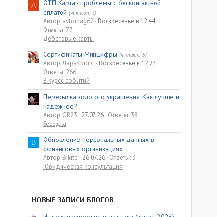
ОТП Карта - проблемы с бесконтактной
A
оплатой
(читают 3)
Автор: avtomag62
Воскресенье в 12:44
Ответы: 77
Дебетовые карты
Сертификаты Минцифры
(читают 5)
Автор: ЛараКрофт
Воскресенье в 12:23
Ответы: 266
В курсе событий
Пересылка золотого украшения. Как лучше и
надёжнее?
Автор: GR23
27.07.26
Ответы: 38
Беседка
Обновление персональных данных в
B
финансовых организациях
Автор: Bikito
26.07.26
Ответы: 3
Юридическая консультация
НОВЫЕ ЗАПИСИ БЛОГОВ
Индекс настроения вкладчика (август 2026)