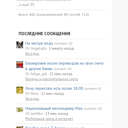
...и ещё 39.
Всего: 802 (пользователей: 89, гостей: 713)
ПОСЛЕДНИЕ СООБЩЕНИЯ
На чистую воду
(читают 33)
От: Angelada
1 минуту назад
Беседка
Блокировки после переводов на свои счета
в другие банки
(читают 29)
От: helga_spb
11 мин. назад
Вклады и накопительные счета
Хочу перестать есть после 18.00
(читают 9)
От: Nino
12 мин. назад
Беседка
Национальный мессенджер Max
(читают 18)
От: Leshiko
13 мин. назад
Мобильная связь и интернет