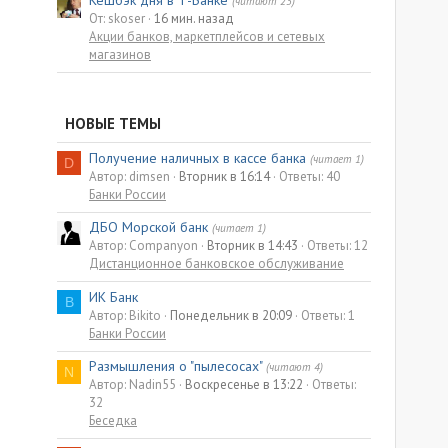
Кешбэк дня в Т-Банке
(читают 23)
От: skoser
16 мин. назад
Акции банков, маркетплейсов и сетевых
магазинов
НОВЫЕ ТЕМЫ
Получение наличных в кассе банка
(читает 1)
D
Автор: dimsen
Вторник в 16:14
Ответы: 40
Банки России
ДБО Морской банк
(читает 1)
Автор: Companyon
Вторник в 14:43
Ответы: 12
Дистанционное банковское обслуживание
ИК Банк
B
Автор: Bikito
Понедельник в 20:09
Ответы: 1
Банки России
Размышления о "пылесосах"
(читают 4)
N
Автор: Nadin55
Воскресенье в 13:22
Ответы:
32
Беседка