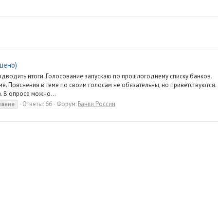
шено)
одводить итоги. Голосование запускаю по прошлогоднему списку банков.
ме. Пояснения в теме по своим голосам не обязательны, но приветствуются.
. В опросе можно...
Ответы: 66
Форум:
Банки России
вание