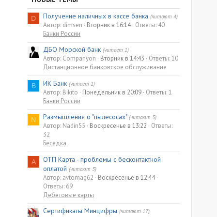
Получение наличных в кассе банка
(читают 4)
D
Автор: dimsen
Вторник в 16:14
Ответы: 40
Банки России
ДБО Морской банк
(читает 1)
Автор: Companyon
Вторник в 14:43
Ответы: 10
Дистанционное банковское обслуживание
ИК Банк
(читает 1)
B
Автор: Bikito
Понедельник в 20:09
Ответы: 1
Банки России
Размышления о "пылесосах"
(читают 3)
N
Автор: Nadin55
Воскресенье в 13:22
Ответы:
32
Беседка
ОТП Карта - проблемы с бесконтактной
A
оплатой
(читают 3)
Автор: avtomag62
Воскресенье в 12:44
Ответы: 69
Дебетовые карты
Сертификаты Минцифры
(читают 17)