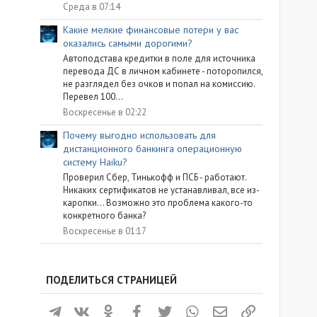
Среда в 07:14
Какие мелкие финансовые потери у вас
оказались самыми дорогими?
Автоподстава кредитки в поле для источника
перевода ДС в личном кабинете - поторопился,
не разглядел без очков и попал на комиссию.
Перевел 100...
Воскресенье в 02:22
Почему выгодно использовать для
дистанционного банкинга операционную
систему Haiku?
Проверил Сбер, Тинькофф и ПСБ - работают.
Никаких сертификатов не устанавливал, все из-
каропки... Возможно это проблема какого-то
конкретного банка?
Воскресенье в 01:17
ПОДЕЛИТЬСЯ СТРАНИЦЕЙ
Телеграм
ВКонтакте
Одноклассники
Facebook
Twitter
WhatsApp
Электронная почта
Ссылка