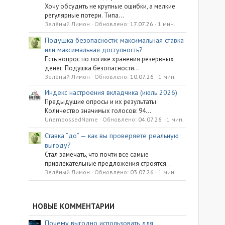
Хочу обсудить не крупные ошибки, а мелкие
регулярные потери. Типа...
Зелёный Лимон
Обновлено:
17.07.26
1 мин.
Подушка безопасности: максимальная ставка
или максимальная доступность?
Есть вопрос по логике хранения резервных
денег. Подушка безопасности...
Зелёный Лимон
Обновлено:
10.07.26
1 мин.
Индекс настроения вкладчика (июль 2026)
Предыдущие опросы и их результаты
Количество значимых голосов: 94...
UnembossedName
Обновлено:
04.07.26
1 мин.
Ставка “до” — как вы проверяете реальную
выгоду?
Стал замечать, что почти все самые
привлекательные предложения строятся...
Зелёный Лимон
Обновлено:
03.07.26
1 мин.
НОВЫЕ КОММЕНТАРИИ
Почему выгодно использовать для