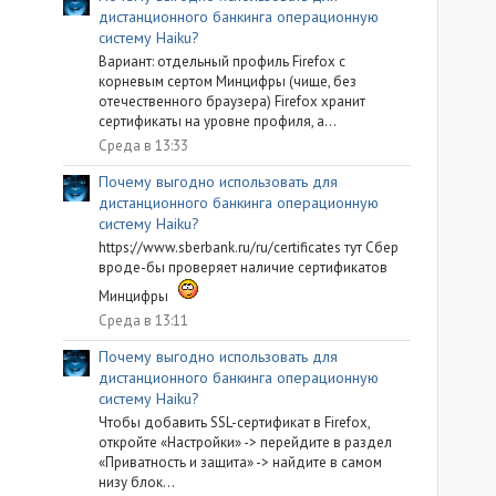
дистанционного банкинга операционную
систему Haiku?
Вариант: отдельный профиль Firefox с
корневым сертом Минцифры (чище, без
отечественного браузера) Firefox хранит
сертификаты на уровне профиля, а...
Среда в 13:33
Почему выгодно использовать для
дистанционного банкинга операционную
систему Haiku?
https://www.sberbank.ru/ru/certificates тут Сбер
вроде-бы проверяет наличие сертификатов
Минцифры
Среда в 13:11
Почему выгодно использовать для
дистанционного банкинга операционную
систему Haiku?
Чтобы добавить SSL-сертификат в Firefox,
откройте «Настройки» -> перейдите в раздел
«Приватность и защита» -> найдите в самом
низу блок...