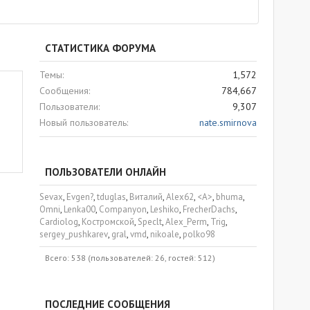
СТАТИСТИКА ФОРУМА
Темы
1,572
Сообщения
784,667
Пользователи
9,307
Новый пользователь
nate.smirnova
ПОЛЬЗОВАТЕЛИ ОНЛАЙН
Sevax
Evgen?
tduglas
Виталий
Alex62
<A>
bhuma
Omni
Lenka00
Companyon
Leshiko
FrecherDachs
Cardiolog
Костромской
Speclt
Alex_Perm
Trig
sergey_pushkarev
gral
vmd
nikoale
polko98
Всего: 538 (пользователей: 26, гостей: 512)
ПОСЛЕДНИЕ СООБЩЕНИЯ