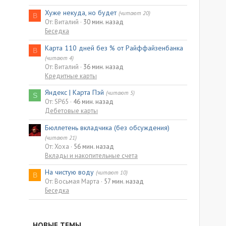
Хуже некуда, но будет
(читают 20)
В
От: Виталий
30 мин. назад
Беседка
Карта 110 дней без % от Райффайзенбанка
В
(читают 4)
От: Виталий
36 мин. назад
Кредитные карты
Яндекс | Карта Пэй
(читают 5)
S
От: SP65
46 мин. назад
Дебетовые карты
Бюллетень вкладчика (без обсуждения)
(читают 21)
От: Xoxa
56 мин. назад
Вклады и накопительные счета
На чистую воду
(читают 10)
В
От: Восьмая Марта
57 мин. назад
Беседка
НОВЫЕ ТЕМЫ