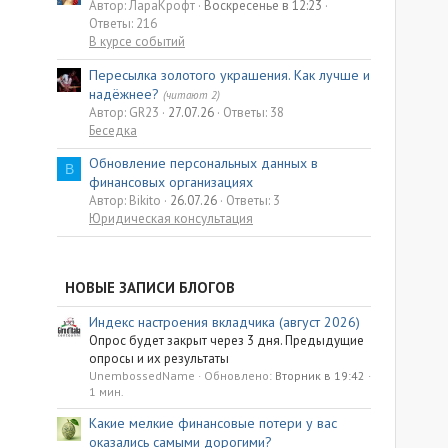
Автор: ЛараКрофт
Воскресенье в 12:23
Ответы: 216
В курсе событий
Пересылка золотого украшения. Как лучше и
надёжнее?
(читают 2)
Автор: GR23
27.07.26
Ответы: 38
Беседка
Обновление персональных данных в
B
финансовых организациях
Автор: Bikito
26.07.26
Ответы: 3
Юридическая консультация
НОВЫЕ ЗАПИСИ БЛОГОВ
Индекс настроения вкладчика (август 2026)
Опрос будет закрыт через 3 дня. Предыдущие
опросы и их результаты
UnembossedName
Обновлено:
Вторник в 19:42
1 мин.
Какие мелкие финансовые потери у вас
оказались самыми дорогими?