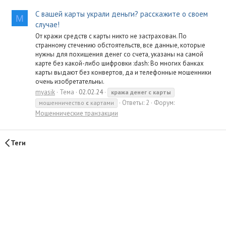
С вашей карты украли деньги? расскажите о своем
M
случае!
От кражи средств с карты никто не застрахован. По
странному стечению обстоятельств, все данные, которые
нужны для похищения денег со счета, указаны на самой
карте без какой-либо шифровки :dash: Во многих банках
карты выдают без конвертов, да и телефонные мошенники
очень изобретательны.
myasik
Тема
02.02.24
кража
денег
с
карты
Ответы: 2
Форум:
мошенничество
с
картами
Мошеннические транзакции
Теги