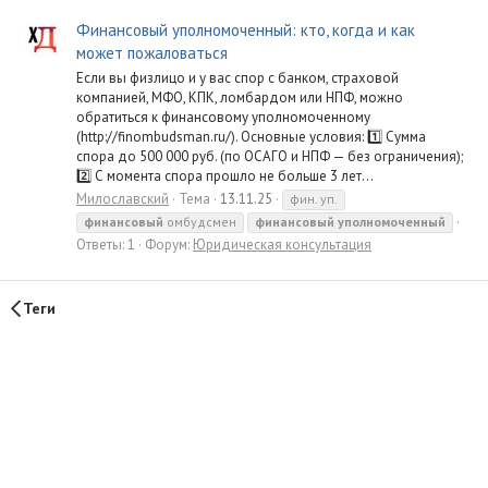
Финансовый уполномоченный: кто, когда и как
может пожаловаться
Если вы физлицо и у вас спор с банком, страховой
компанией, МФО, КПК, ломбардом или НПФ, можно
обратиться к финансовому уполномоченному
(http://finombudsman.ru/). Основные условия: 1️⃣ Сумма
спора до 500 000 руб. (по ОСАГО и НПФ — без ограничения);
2️⃣ С момента спора прошло не больше 3 лет...
Милославский
Тема
13.11.25
фин. уп.
финансовый
омбудсмен
финансовый
уполномоченный
Ответы: 1
Форум:
Юридическая консультация
Теги