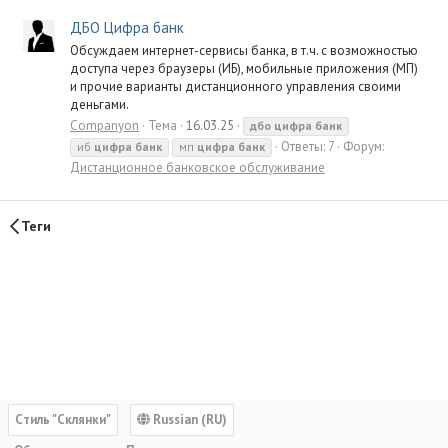
ДБО Цифра банк
Обсуждаем интернет-сервисы банка, в т.ч. с возможностью
доступа через браузеры (ИБ), мобильные приложения (МП)
и прочие варианты дистанционного управления своими
деньгами.
Companyon
Тема
16.03.25
дбо
цифра
банк
Ответы: 7
Форум:
иб
цифра
банк
мп
цифра
банк
Дистанционное банковское обслуживание
Теги
Cтиль "Склянки"
Russian (RU)