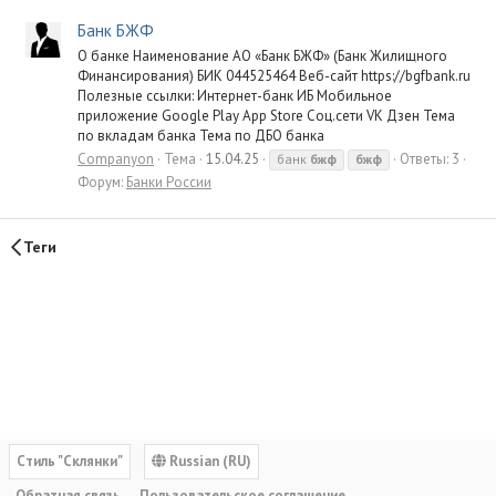
Банк БЖФ
О банке Наименование АО «Банк БЖФ» (Банк Жилищного
Финансирования) БИК 044525464 Веб-сайт https://bgfbank.ru
Полезные ссылки: Интернет-банк ИБ Мобильное
приложение Google Play App Store Соц.сети VK Дзен Тема
по вкладам банка Тема по ДБО банка
Companyon
Тема
15.04.25
Ответы: 3
банк
бжф
бжф
Форум:
Банки России
Теги
Cтиль "Склянки"
Russian (RU)
Обратная связь
Пользовательское соглашение