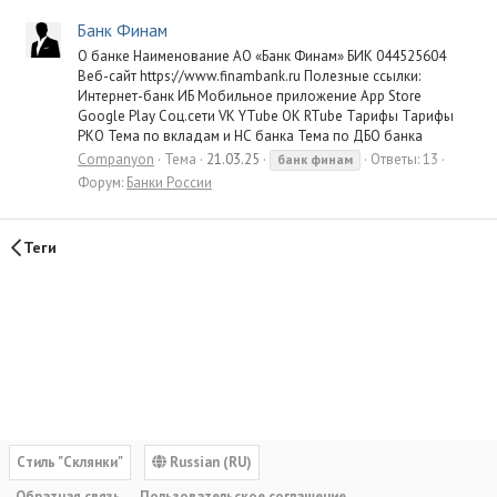
Банк Финам
О банке Наименование АО «Банк Финам» БИК 044525604
Веб-сайт https://www.finambank.ru Полезные ссылки:
Интернет-банк ИБ Мобильное приложение App Store
Google Play Соц.сети VK YTube OK RTube Тарифы Тарифы
РКО Тема по вкладам и НС банка Тема по ДБО банка
Companyon
Тема
21.03.25
Ответы: 13
банк
финам
Форум:
Банки России
Теги
Cтиль "Склянки"
Russian (RU)
Обратная связь
Пользовательское соглашение