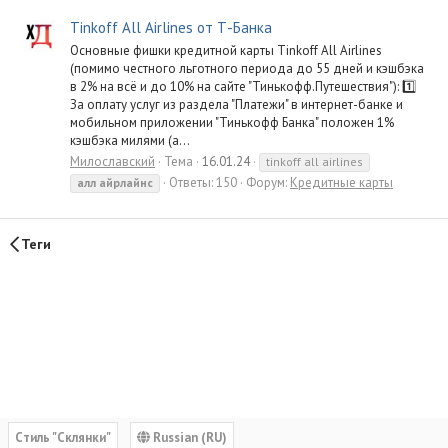
Tinkoff All Airlines от Т-Банка
Основные фишки кредитной карты Tinkoff All Airlines
(помимо честного льготного периода до 55 дней и кэшбэка
в 2% на всё и до 10% на сайте "Тинькофф.Путешествия"): 1️⃣
За оплату услуг из раздела "Платежи" в интернет-банке и
мобильном приложении "Тинькофф Банка" положен 1%
кэшбэка милями (а...
Милославский
Тема
16.01.24
tinkoff all airlines
Ответы: 150
Форум:
Кредитные карты
алл
айрлайнс
Теги
Cтиль "Склянки"
Russian (RU)