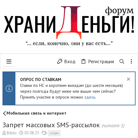
Вход
Регистрация
ОПРОС ПО СТАВКАМ
Ставки по НС и коротким вкладам (до шести месяцев)
через полгода будут ниже или выше чем сейчас?
Принять участие в опросе можно
здесь
.
Мобильная связь и интернет
Запрет массовых SMS-рассылок
(читает 1)
А
Д
Т
Bikito
05.08.25
спам