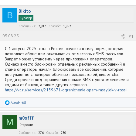
в
а
е
т
т
г
Bikito
о
а
и
B
р
н
Куратор
т
а
Сообщения
2,917
Спасибо
1,952
е
ч
м
а
05.08.25
#1
ы
л
а
С 1 августа 2025 года в России вступила в силу норма, которая
позволяет абонентам отказываться от массовых SMS-рассылок.
Запрет можно установить через приложения операторов.
Однако вместо блокировки отдельных рекламных сообщений и
спама операторы начали блокировать все сообщения, которые
поступают не с номеров обычных пользователей, пишет «Ъ».
Среди прочего под ограничения попали SMS с уведомлениями и
кодами от банков, а также других сервисов.
https://vc.ru/services/2139671-ogranichenie-spam-rassylok-v-rossii
Р
AlexM-68
е
а
к
m0xfff
ц
M
и
Старожил
и
:
Сообщения
276
Спасибо
230