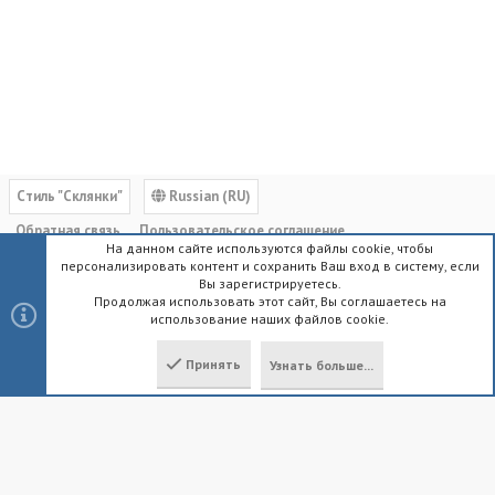
Cтиль "Склянки"
Russian (RU)
Обратная связь
Пользовательское соглашение
На данном сайте используются файлы cookie, чтобы
Политика конфиденциальности
Помощь
Главная
R
персонализировать контент и сохранить Ваш вход в систему, если
S
Вы зарегистрируетесь.
S
Продолжая использовать этот сайт, Вы соглашаетесь на
использование наших файлов cookie.
®
Community platform by XenForo
© 2010-2023 XenForo Ltd.
|
Style by
ThemeHouse
Принять
Узнать больше...
Локализация от
XenForo.Info
Сверху
Снизу