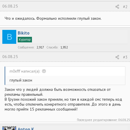
06.08.25
#2
Что и ожидалось. Формально исполнили глупый закон.
Bikito
B
Куратор
Сообщения
2,917
Спасибо
1,952
06.08.25
#3
m0xfff написал(а):
глупый закон
Закон что у людей должна быть возможность отказаться от
рекламы правильный.
В Грузии похожий закон приняли, но там в каждой смс теперь код
есть, чтобы отключить конкретного отправителя. До этого в день
могло прийти 15 рекламных сообщений!
Последнее редактирование:
06.08.25
Anton.K