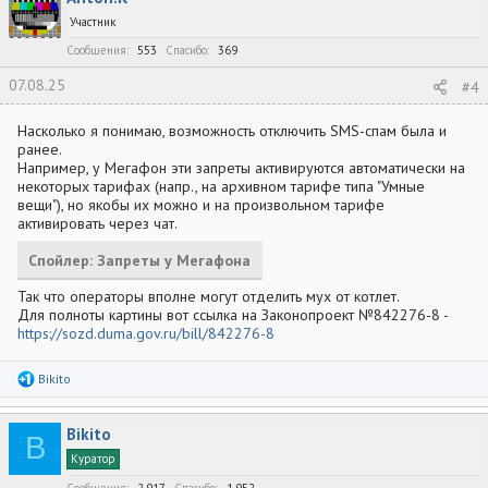
Участник
Сообщения
553
Спасибо
369
07.08.25
#4
Насколько я понимаю, возможность отключить SMS-спам была и
ранее.
Например, у Мегафон эти запреты активируются автоматически на
некоторых тарифах (напр., на архивном тарифе типа "Умные
вещи"), но якобы их можно и на произвольном тарифе
активировать через чат.
Спойлер:
Запреты у Мегафона
Так что операторы вполне могут отделить мух от котлет.
Для полноты картины вот ссылка на Законопроект №842276-8 -
https://sozd.duma.gov.ru/bill/842276-8
Р
Bikito
е
а
к
Bikito
ц
B
и
Куратор
и
:
Сообщения
2,917
Спасибо
1,952