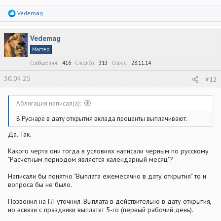
Р
Vedemag
е
а
к
Vedemag
ц
и
Мастер
и
:
Сообщения
416
Спасибо
313
Стаж c
28.11.14
30.04.25
#12
Аблигация написал(а):
В Руснаре в дату открытия вклада проценты выплачивают.
Да. Так.
Какого черта они тогда в условиях написали черным по русскому
"Расчетным периодом является календарный месяц"?
Написали бы понятно "Выплата ежемесячно в дату открытия" то и
вопроса бы не было.
Позвонил на ГЛ уточнил. Выплата в действительно в дату открытия,
но всвязи с праздники выплатят 5-го (первый рабочий день).