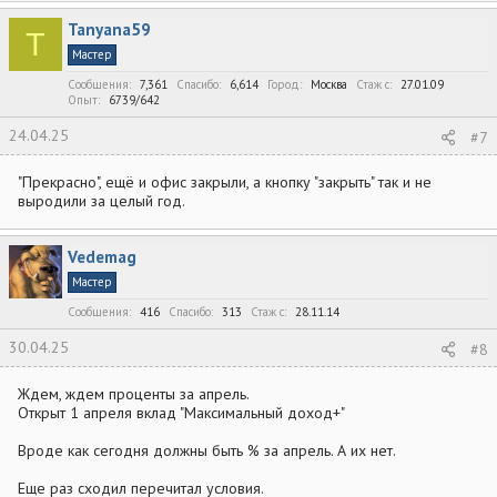
а
к
Tanyana59
ц
T
и
Мастер
и
:
Сообщения
7,361
Спасибо
6,614
Город
Москва
Стаж c
27.01.09
Опыт
6739/642
24.04.25
#7
"Прекрасно", ещё и офис закрыли, а кнопку "закрыть" так и не
выродили за целый год.
Vedemag
Мастер
Сообщения
416
Спасибо
313
Стаж c
28.11.14
30.04.25
#8
Ждем, ждем проценты за апрель.
Открыт 1 апреля вклад "Максимальный доход+"
Вроде как сегодня должны быть % за апрель. А их нет.
Еще раз сходил перечитал условия.