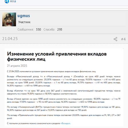
Р
Ana
е
а
к
ugmus
ц
и
Участник
и
:
Сообщения
330
Спасибо
293
21.04.25
#4