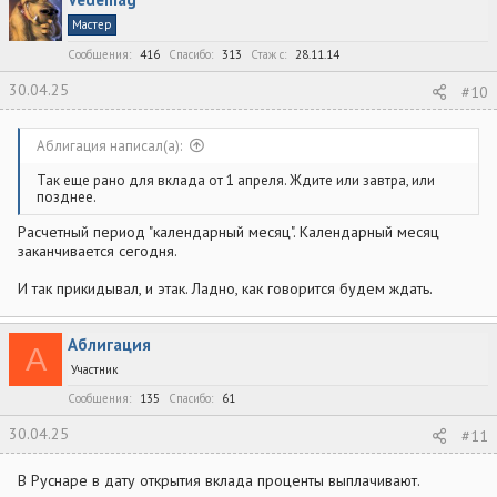
Мастер
Сообщения
416
Спасибо
313
Стаж c
28.11.14
30.04.25
#10
Аблигация написал(а):
Так еще рано для вклада от 1 апреля. Ждите или завтра, или
позднее.
Расчетный период "календарный месяц". Календарный месяц
заканчивается сегодня.
И так прикидывал, и этак. Ладно, как говорится будем ждать.
Аблигация
А
Участник
Сообщения
135
Спасибо
61
30.04.25
#11
В Руснаре в дату открытия вклада проценты выплачивают.