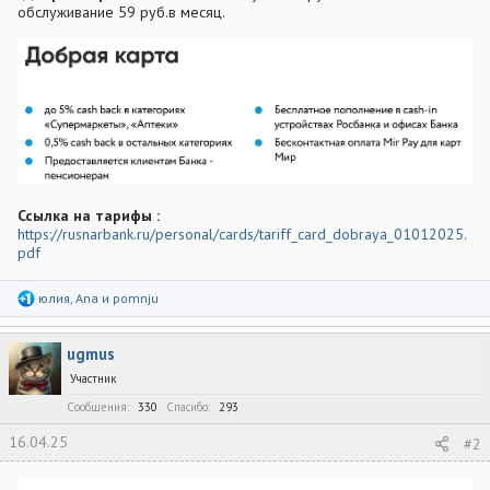
обслуживание 59 руб.в месяц.
Ссылка на тарифы :
https://rusnarbank.ru/personal/cards/tariff_card_dobraya_01012025.
pdf
Р
юлия
,
Ana
и
pomnju
е
а
к
ugmus
ц
и
Участник
и
:
Сообщения
330
Спасибо
293
16.04.25
#2