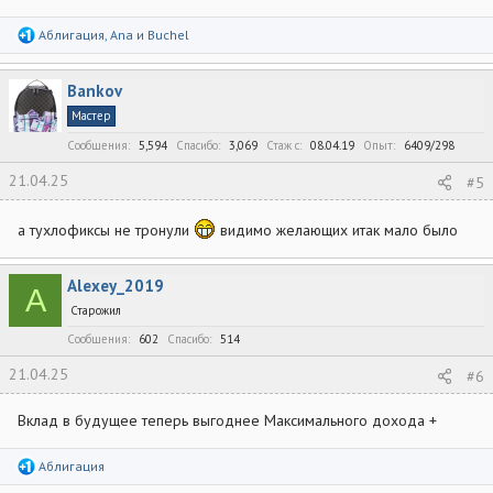
Р
Аблигация
,
Ana
и
Buchel
е
а
к
Bankov
ц
и
Мастер
и
:
Сообщения
5,594
Спасибо
3,069
Стаж c
08.04.19
Опыт
6409/298
21.04.25
#5
а тухлофиксы не тронули
видимо желающих итак мало было
Alexey_2019
A
Старожил
Сообщения
602
Спасибо
514
21.04.25
#6
Вклад в будущее теперь выгоднее Максимального дохода +
Р
Аблигация
е