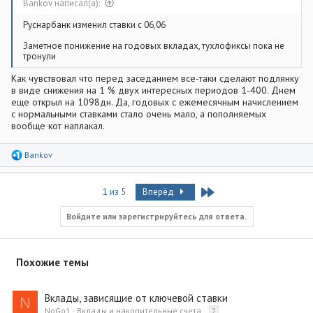
Bankov написал(а):
Руснарбанк изменил ставки с 06,06
Заметное понижение на годовых вкладах, тухлофиксы пока не
тронули
Как чувствовал что перед заседанием все-таки сделают подлянку
в виде снижения на 1 % двух интересных периодов 1-400. Днем
еще открыл на 1098дн. Да, годовых с ежемесячным начислением
с нормальными ставками стало очень мало, а пополняемых
вообще кот наплакал.
Р
Bankov
е
а
к
Last
1 из 5
Вперёд
ц
и
и
Войдите или зарегистрируйтесь для ответа.
:
Похожие темы
Вклады, зависящие от ключевой ставки
N
NoGo1
Вклады и накопительные счета
2