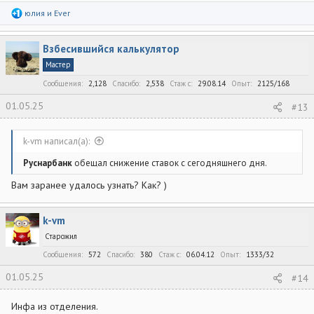
Р
юлия
и
Ever
е
а
к
Взбесившийся калькулятор
ц
и
Мастер
и
:
Сообщения
2,128
Спасибо
2,538
Стаж c
29.08.14
Опыт
2125/168
01.05.25
#13
k-vm написал(а):
Руснарбанк
обещал снижение ставок с сегодняшнего дня.
Вам заранее удалось узнать? Как? )
k-vm
Старожил
Сообщения
572
Спасибо
380
Стаж c
06.04.12
Опыт
1333/32
01.05.25
#14
Инфа из отделения.