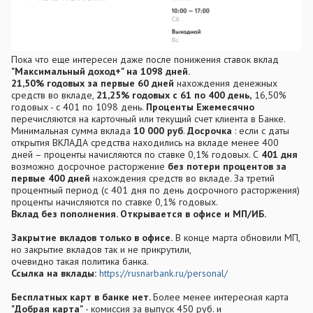
Пока что еще интересен даже после понижения ставок вклад
"Максимальный доход+" на 1098 дней.
21,50% годовых за первые 60 дней
нахождения денежных
средств во вкладе,
21,25% годовых с 61 по 400 день,
16,50%
годовых - с 401 по 1098 день.
Проценты Ежемесячно
перечисляются на карточный или текущий счет клиента в Банке.
Минимальная сумма вклада
10 000 руб
.
Досрочка
: если с даты
открытия ВКЛАДА средства находились на вкладе менее 400
дней – проценты начисляются по ставке 0,1% годовых. С
401 дня
возможно досрочное расторжение
без потери процентов за
первые 400 дней
нахождения средств во вкладе. За третий
процентный период (с 401 дня по день досрочного расторжения)
проценты начисляются по ставке 0,1% годовых.
Вклад без пополнения. Открывается в офисе и МП/ИБ.
Закрытие вкладов только в офисе.
В конце марта обновили МП,
но закрытие вкладов так и не прикрутили,
очевидно такая политика банка.
Ссылка на вклады:
https://rusnarbank.ru/personal/
Бесплатных карт в банке нет.
Более менее интересная карта
"Добрая карта"
- комиссия за выпуск 450 руб. и