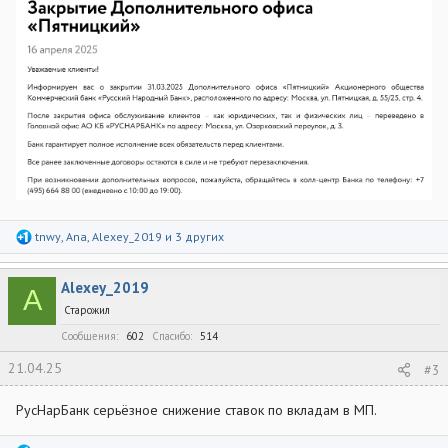
Р
tnwy
,
Ana
,
Alexey_2019
и 3 других
е
а
к
Alexey_2019
ц
A
и
Старожил
и
:
Сообщения
602
Спасибо
514
21.04.25
#3
РусНарБанк серьёзное снижение ставок по вкладам в МП.