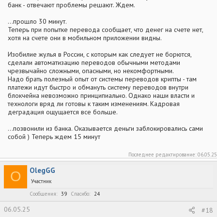
банк - отвечают проблемы решают. Ждем.
...прошло 30 минут.
Теперь при попытке перевода сообщает, что денег на счете нет,
хотя на счете они в мобильном приложении видны.
Изобилие жулья в России, с которым как следует не борются,
сделали автоматизацию переводов обычными методами
чрезвычайно сложными, опасными, но некомфортными.
Надо брать полезный опыт от системы переводов крипты - там
платежи идут быстро и обмануть систему переводов внутри
блокчейна невозможно принципиально. Однако наши власти и
технологи вряд ли готовы к таким изменениям. Кадровая
деградация ощущается все больше.
...позвонили из банка. Оказывается деньги заблокировались сами
собой ) Теперь ждем 15 минут
Последнее редактирование:
06.05.25
OlegGG
O
Участник
Сообщения
39
Спасибо
24
06.05.25
#18