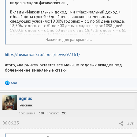
видов вкладов физических лиц.
Вклады «Максимальный доход +» и «Максимальный доход +
(Онлайн)» на срок 400 дней теперь можно разместить на
следующих условиях: 19,00% годовых – с 1 по 60 день вклада,
18,50% годовых – с 61 по 400 день вклада; на срок 1098 дней:
19,00% годовых – с 1 по 60 день вклада, 18,75% годовых – с 61
по 400 день вклада, 14,50% годовых – с 401 по 1098 день
вклада.
Нажмите для раскрытия...
Вклад «Капитал +» на срок 181 день или 367 дней с
ежемесячной капитализацией процентов теперь можно
https://rusnarbank.ru/about/news/97361/
оформить по ставке 18,50% годовых и 17,95% годовых
соответственно.
итого, »на рынке» остается все меньше годовых вкладов под
более-менее вменяемые ставки
По вкладу «Вклад в будущее» на срок 1098 дней процентная
ставка теперь составляет 14,50% годовых.
Р
Ana
По вкладу «Универсальный (ВИП)» процентная ставка теперь
е
составляет 18,50% годовых для вклада на 181 день, 16,50%
а
годовых для вклада на 367 дней и 15,00% годовых для вклада
к
ugmus
на 730 дней.
ц
и
Участник
и
:
Сообщения
330
Спасибо
293
06.06.25
#20