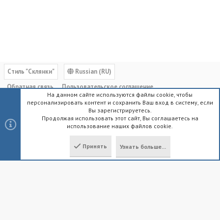
Cтиль "Склянки"
Russian (RU)
Обратная связь
Пользовательское соглашение
На данном сайте используются файлы cookie, чтобы
Политика конфиденциальности
Помощь
Главная
R
персонализировать контент и сохранить Ваш вход в систему, если
S
Вы зарегистрируетесь.
S
Продолжая использовать этот сайт, Вы соглашаетесь на
использование наших файлов cookie.
®
Community platform by XenForo
© 2010-2023 XenForo Ltd.
|
Style by
ThemeHouse
Принять
Узнать больше...
Локализация от
XenForo.Info
Сверху
Снизу