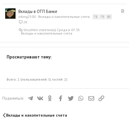
С
Вклады в ОТП Банке
т
viking2500
Вклады и накопительные счета
78
79
80
а
2K
т
Struzhkin
Среда в 07:35
ь
Вклады и накопительные счета
я
Просматривают тему:
Всего: 2 (пользователей: 0, гостей: 2)
Телеграм
ВКонтакте
Одноклассники
Facebook
Twitter
WhatsApp
Электронная почта
Ссылка
Поделиться:
Вклады и накопительные счета