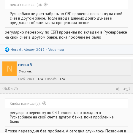
neo.x5 написал(а):
Руснарбанк не дает забрать по СБП проценты по вкладу на свой
счет в другом банке. После ввода данных долго думает и
предлагает обратиться за процентами позже.
регулярно перевожу по СБП проценты по вкладам в Руснарбанке
на свой счет в другом банке, пока проблем не было
Р
MeraklI
,
Alexey_2019
и
Vedemag
е
а
к
neo.x5
ц
N
и
Участник
и
:
Сообщения
174
Спасибо
124
06.05.25
#17
Kindia написал(а):
регулярно перевожу по СБП проценты по вкладам в
Руснарбанке на свой счет в другом банке, пока проблем не
было
Я тоже переводил без проблем. А сегодня случилось. Позвонил в