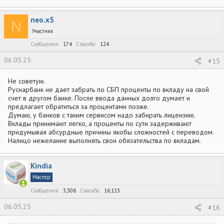
neo.x5
N
Участник
Сообщения
174
Спасибо
124
06.05.25
#15
Не советую.
Руснарбанк не дает забрать по СБП проценты по вкладу на свой
счет в другом банке. После ввода данных долго думает и
предлагает обратиться за процентами позже.
Думаю, у банков с таким сервисом надо забирать лицензию.
Вклады принимают легко, а проценты по сути задерживают
придумывая абсурдные причины якобы сложностей с переводом.
Налицо нежелание выполнять свои обязательства по вкладам.
Kindia
Мастер
Сообщения
3,308
Спасибо
16,113
06.05.25
#16