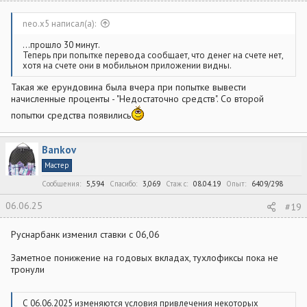
neo.x5 написал(а):
...прошло 30 минут.
Теперь при попытке перевода сообщает, что денег на счете нет,
хотя на счете они в мобильном приложении видны.
Такая же ерундовина была вчера при попытке вывести
начисленные проценты - "Недостаточно средств". Со второй
попытки средства появились
Bankov
Мастер
Сообщения
5,594
Спасибо
3,069
Стаж c
08.04.19
Опыт
6409/298
06.06.25
#19
Руснарбанк изменил ставки с 06,06
Заметное понижение на годовых вкладах, тухлофиксы пока не
тронули
С 06.06.2025 изменяются условия привлечения некоторых