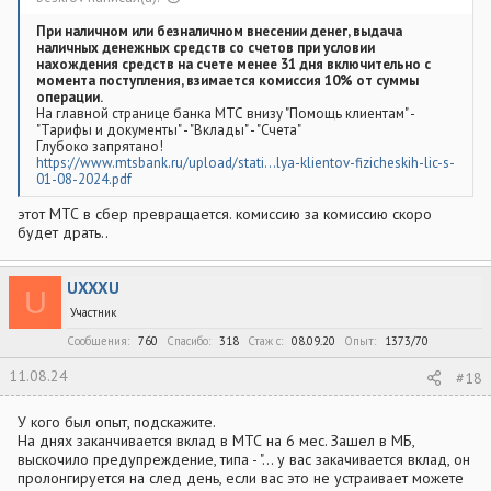
При наличном или безналичном внесении денег, выдача
наличных денежных средств со счетов при условии
нахождения средств на счете менее 31 дня включительно с
момента поступления, взимается комиссия 10% от суммы
операции.
На главной странице банка МТС внизу "Помощь клиентам" -
"Тарифы и документы" - "Вклады" - "Счета"
Глубоко запрятано!
https://www.mtsbank.ru/upload/stati...lya-klientov-fizicheskih-lic-s-
01-08-2024.pdf
этот МТС в сбер превращается. комиссию за комиссию скоро
будет драть..
UXXXU
U
Участник
Сообщения
760
Спасибо
318
Стаж c
08.09.20
Опыт
1373/70
11.08.24
#18
У кого был опыт, подскажите.
На днях заканчивается вклад в МТС на 6 мес. Зашел в МБ,
выскочило предупреждение, типа - "... у вас закачивается вклад, он
пролонгируется на след день, если вас это не устраивает можете