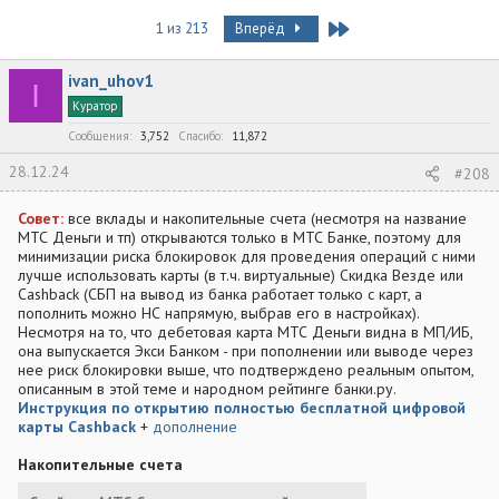
в
а
т
т
Last
1 из 213
Вперёд
о
а
р
н
ivan_uhov1
т
а
I
е
ч
Куратор
м
а
Сообщения
3,752
Спасибо
11,872
ы
л
а
28.12.24
#208
Совет:
все вклады и накопительные счета (несмотря на название
МТС Деньги и тп) открываются только в МТС Банке, поэтому для
минимизации риска блокировок для проведения операций с ними
лучше использовать карты (в т.ч. виртуальные) Скидка Везде или
Cashback (СБП на вывод из банка работает только с карт, а
пополнить можно НС напрямую, выбрав его в настройках).
Несмотря на то, что дебетовая карта МТС Деньги видна в МП/ИБ,
она выпускается Экси Банком - при пополнении или выводе через
нее риск блокировки выше, что подтверждено реальным опытом,
описанным в этой теме и народном рейтинге банки.ру.
Инструкция по открытию полностью бесплатной цифровой
карты Cashback
+
дополнение
Накопительные счета