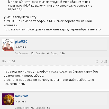
В поле «Списать с» указываю текущий счет, «Зачислит на»
указываю «Мой кошелек» - пишет «Невозможно совершить
перевод».
у меня текущего нету.
в МП iOS с номера телефона МТС смог перевести на Мой
кошелёк.
по реквизитам тоже сразу заполняет карту, перевыбрать нечего.
pto930
Участник
Сообщения
43
Спасибо
4
Город
116
08.08.24
#15
перевод по номеру телефона тоже сразу выбирает карту без
возможности перевыбора.
а вот для перевод по номеру карты чтото даёт выбрать. но
комиссия есть
beskrov
Участник
Сообщения
76
Спасибо
56