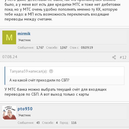
было, а у меня вот есть две кредитки МТС и тоже нет дебетовки
пока, но у МТС очень удобно пополнять именно ту КК, которую
тебе надо: в МП есть возможность переключать входящие
переводы между счетами.
mirmik
M
Участник
Сообщения
1,767
Спасибо
1,067
Стаж c
08.09.19
07.08.24
#12
Tanyana59 написал(а):
А на какой счёт приходили по СБП?
У МТС банка можно выбрать текущий счёт для входящих
переводов по СБП. А вот выход только с карты
pto930
Участник
Сообщения
43
Спасибо
4
Город
116