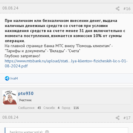
08.08.24
#16
При наличном или безналичном внесении денег, выдача
наличных денежных средств со счетов при условии
нахождения средств на счете менее 31 дня включительно с
момента поступления, взимается комиссия 10% от суммы
операции.
На главной странице банка МТС внизу "Помощь клиентам" -
"Тарифы и документы" - "Вклады" - "Счета"
Глубоко запрятано!
https://www.mtsbank.ru/upload/stati...lya-klientov-fizicheskih-lic-s-01-
08-2024.pdf
Р
IvaM
е
а
к
pto930
ц
и
Участник
и
:
Сообщения
43
Спасибо
4
Город
116
08.08.24
#17
beskrov написал(а):