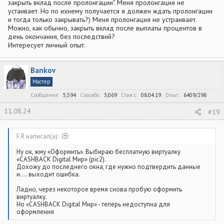
закрыть вклад после пролонгации". Меня пролонгация не
устаивает. Но по ихнему получается я должен ждать пролонгации
и тогда только закрывать?) Меня пролонгация не устраивает.
Можно, как обычно, закрыть вклад после выплаты процентов в
день окончания, без последствий?
Интересует личный опыт.
Bankov
Мастер
Сообщения
5,594
Спасибо
3,069
Стаж c
08.04.19
Опыт
6409/298
11.08.24
#19
F.R написал(а):
Ну ок, жму «Оформить». Выбираю бесплатную виртуалку
«CASHBACK Digital Мир» (pic2).
Дохожу до последнего окна, где нужно подтвердить данные
и…. выходит ошибка.
Ладно, через некоторое время снова пробую оформить
виртуалку.
Но «CASHBACK Digital Мир» - теперь недоступна для
оформления