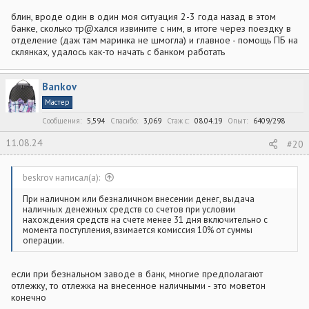
блин, вроде один в один моя ситуация 2-3 года назад в этом
банке, сколько тр@хался извините с ним, в итоге через поездку в
отделение (даж там маринка не шмогла) и главное - помощь ПБ на
склянках, удалось как-то начать с банком работать
Bankov
Мастер
Сообщения
5,594
Спасибо
3,069
Стаж c
08.04.19
Опыт
6409/298
11.08.24
#20
beskrov написал(а):
При наличном или безналичном внесении денег, выдача
наличных денежных средств со счетов при условии
нахождения средств на счете менее 31 дня включительно с
момента поступления, взимается комиссия 10% от суммы
операции.
если при безнальном заводе в банк, многие предполагают
отлежку, то отлежка на внесенное наличными - это моветон
конечно