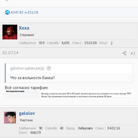
Р
JUVE-82
и
ES128
е
а
к
Xoxa
ц
и
Старожил
и
:
Сообщения
929
Спасибо
8,691
Стаж c
23.02.08
Опыт
;)
02.07.24
#2
gelolov написал(а):
Что за вольности банка?
Всё согласно тарифам:
gelolov
Участник
Сообщения
90
Спасибо
40
Город
Хабаровск
Стаж c
04.02.16
Опыт
666/29