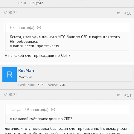
Опыт
6739/642
07.08.24
#10
F.R написал(а):
Кстати, я заводил деньги в МТС банк по СБП, и карта для этого
НЕ требовалась.
А как вывести - просят карту.
А на какой счёт приходили по СБП?
RusMan
R
Участник
Сообщения
357
Спасибо
220
07.08.24
#11
Tanyana59 написал(а):
А на какой счёт приходили по СБП?
логично, что у человека был один счет привязанный к вкладу, раз
у него даже дебетовки не было, так что промахнуться сложно