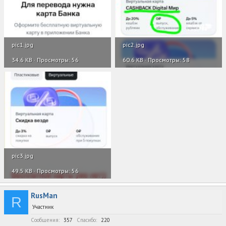
pic1.jpg
pic2.jpg
34.6 KB · Просмотры: 56
60.6 KB · Просмотры: 58
pic3.jpg
49.5 KB · Просмотры: 56
RusMan
R
Участник
Сообщения
357
Спасибо
220