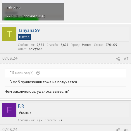
mts3.jpg
22.5 KB · Просмотры: 45
Tanyana59
T
Мастер
Сообщения
7,375
Спасибо
6,625
Город
Москва
Стаж c
27.01.09
Опыт
6739/642
07.08.24
#7
F.R написал(а):
В моб.приложении тоже не получается.
Чем закончилось, удалось вывести?
F.R
F
Участник
Сообщения
295
Спасибо
53
07.08.24
#8