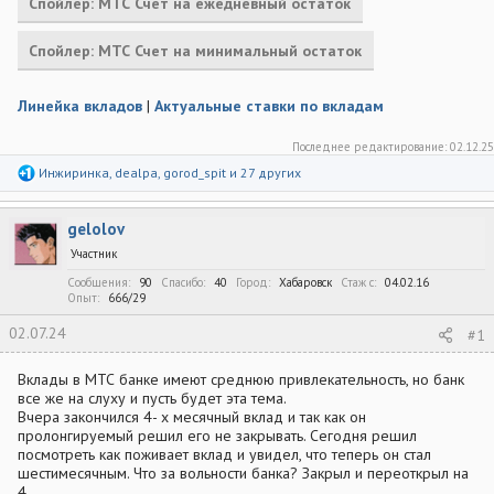
Спойлер:
МТС Счет на ежедневный остаток
Спойлер:
МТС Счет на минимальный остаток
Линейка вкладов
|
Актуальные ставки по вкладам
Последнее редактирование:
02.12.25
Р
Инжиринка
,
dealpa
,
gorod_spit
и 27 других
е
а
к
gelolov
ц
и
Участник
и
:
Сообщения
90
Спасибо
40
Город
Хабаровск
Стаж c
04.02.16
Опыт
666/29
02.07.24
#1
Вклады в МТС банке имеют среднюю привлекательность, но банк
все же на слуху и пусть будет эта тема.
Вчера закончился 4- х месячный вклад и так как он
пролонгируемый решил его не закрывать. Сегодня решил
посмотреть как поживает вклад и увидел, что теперь он стал
шестимесячным. Что за вольности банка? Закрыл и переоткрыл на
4.