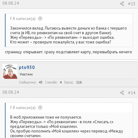
08.08.24
#13
F.R написал(а):
Закончился вклад. Пытаюсь вывести деньги из банка с текущего
счета (в ИБ, по реквизитам на свой счет в другом банке).
Жму «Переводы» - > «По реквизитам» -> выходит ошибка.
Кто может – проверьте пожалуйста, у вас тоже ошибка?
страницу открывает. сразу подставляет карту, перевыбрать нечего
pto930
Участник
Сообщения
43
Спасибо
4
Город
116
08.08.24
#14
F.R написал(а):
В моб.приложении тоже не получается.
Жму «Переводы» -> «По реквизитам» - в поле «Списать с»
предлагается только «Мой кошелек».
Ок, пробую пополнить «Мой кошелек» через перевод «Между
своими счетами».