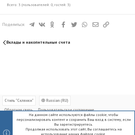
Всего: 3 (пользователей: 0, гостей: 3)
Телеграм
ВКонтакте
Одноклассники
Facebook
Twitter
WhatsApp
Электронная почта
Ссылка
Поделиться:
Вклады и накопительные счета
Cтиль "Склянки"
Russian (RU)
Обратная связь
Пользовательское соглашение
На данном сайте используются файлы cookie, чтобы
Политика конфиденциальности
Помощь
Главная
R
персонализировать контент и сохранить Ваш вход в систему, если
S
Вы зарегистрируетесь.
S
Продолжая использовать этот сайт, Вы соглашаетесь на
использование наших файлов cookie.