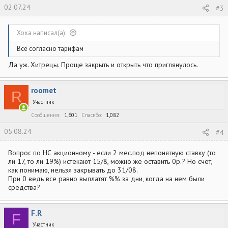
02.07.24
#3
Xoxa написал(а):
Всё согласно тарифам
Да уж. Хитрецы. Проще закрыть и открыть что приглянулось.
roomet
R
Участник
Сообщения
1,601
Спасибо
1,082
05.08.24
#4
Вопрос по НС акционному - если 2 мес.под непонятную ставку (то
ли 17, то ли 19%) истекают 15/8, можно же оставить 0р.? Но счёт,
как понимаю, нельзя закрывать до 31/08.
При 0 ведь все равно выплатят %% за дни, когда на нем были
средства?
F.R
F
Участник