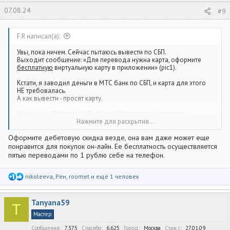
07.08.24
#9
F.R написал(а):
Увы, пока ничем. Сейчас пытаюсь вывести по СБП.
Выходит сообщение: «Для перевода нужна карта, оформите
бесплатную
виртуальную карту в приложении» (pic1).
Кстати, я заводил деньги в МТС банк по СБП, и карта для этого
НЕ требовалась.
А как вывести - просят карту.
Ну ок, жму «Оформить». Выбираю бесплатную виртуалку
«CASHBACK Digital Мир» (pic2).
Нажмите для раскрытия...
Дохожу до последнего окна, где нужно подтвердить данные
и…. выходит ошибка.
Оформите дебетовую скидка везде, она вам даже может еще
понравится для покупок он-лайн. Ее бесплатность осуществляется
Ладно, через некоторое время снова пробую оформить
пятью переводами по 1 рублю себе на телефон.
виртуалку.
Но «CASHBACK Digital Мир» - теперь недоступна для
оформления. А предлагают платную карту((
Р
nikoleeva
,
Рен
,
roomet
и ещё 1 человек
е
а
к
Tanyana59
ц
T
и
Мастер
и
:
Сообщения
7,375
Спасибо
6,625
Город
Москва
Стаж c
27.01.09