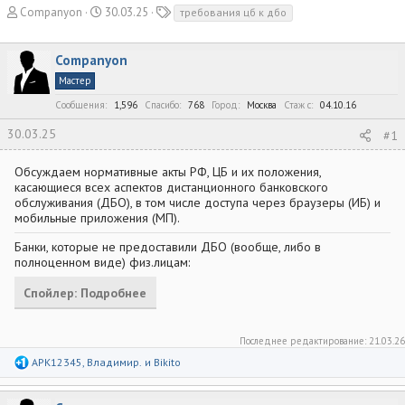
А
Д
Т
Companyon
30.03.25
требования цб к дбо
в
а
е
т
т
г
Companyon
о
а
и
р
н
Мастер
т
а
Сообщения
1,596
Спасибо
768
Город
Москва
Стаж c
04.10.16
е
ч
м
а
30.03.25
#1
ы
л
а
Обсуждаем нормативные акты РФ, ЦБ и их положения,
касающиеся всех аспектов дистанционного банковского
обслуживания (ДБО), в том числе доступа через браузеры (ИБ) и
мобильные приложения (МП).
Банки, которые не предоставили ДБО (вообще, либо в
полноценном виде) физ.лицам:
Спойлер:
Подробнее
Последнее редактирование:
21.03.26
Р
APK12345
,
Владимир.
и
Bikito
е
а
к