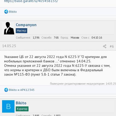
https://base.garant.ru/405458155/
Р
Bikito
е
а
к
Companyon
ц
и
Мастер
и
:
Сообщения
1,596
Спасибо
768
Город
Москва
Стаж c
04.10.16
14.05.25
#6
Указание ЦБ от 22 августа 2022 года N 6225-У "О критерии для
мобильных приложений банков …" отменено 14.04.25.
Отмена указания от 22 августа 2022 года N 6225-У связана с тем,
что нормы и критерии к ДБО были включены в Федеральный
закон №115-ФЗ (пункт 5.8-1 статьи 7 закона).
Последнее редактирование модератором:
14.05.25
Р
Bikito
и
APK12345
е
а
к
Bikito
ц
B
и
Куратор
и
:
Сообщения
2,895
Спасибо
1,933