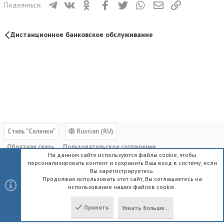
Телеграм
ВКонтакте
Одноклассники
Facebook
Twitter
WhatsApp
Электронная почта
Ссылка
Поделиться:
Дистанционное банковское обслуживание
Cтиль "Склянки"
Russian (RU)
Обратная связь
Пользовательское соглашение
На данном сайте используются файлы cookie, чтобы
Политика конфиденциальности
Помощь
Главная
R
персонализировать контент и сохранить Ваш вход в систему, если
S
Вы зарегистрируетесь.
S
Продолжая использовать этот сайт, Вы соглашаетесь на
использование наших файлов cookie.
®
Community platform by XenForo
© 2010-2023 XenForo Ltd.
|
Style by
ThemeHouse
Принять
Узнать больше...
Локализация от
XenForo.Info
Сверху
Снизу