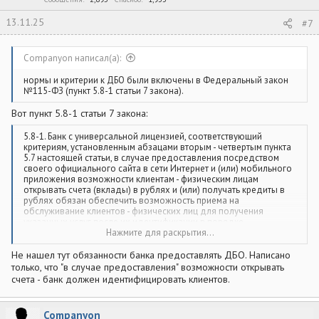
13.11.25
#7
Companyon написал(а):
нормы и критерии к ДБО были включены в Федеральный закон
№115-ФЗ (пункт 5.8-1 статьи 7 закона).
Вот пункт 5.8-1 статьи 7 закона:
5.8-1. Банк с универсальной лицензией, соответствующий
критериям, установленным абзацами вторым - четвертым пункта
5.7 настоящей статьи, в случае предоставления посредством
своего официального сайта в сети Интернет и (или) мобильного
приложения возможности клиентам - физическим лицам
открывать счета (вклады) в рублях и (или) получать кредиты в
рублях обязан обеспечить возможность приема на
обслуживание клиентов - физических лиц для получения
указанных услуг после их идентификации в порядке,
предусмотренном пунктом 5.8 настоящей статьи. Такую
Нажмите для раскрытия...
возможность банк, являющийся кредитной организацией,
определенной в качестве системно значимой Центральным
Не нашел тут обязанности банка предоставлять ДБО. Написано
банком Российской Федерации в соответствии с Федеральным
только, что "в случае предоставления" возможности открывать
законом от 10 июля 2002 года N 86-ФЗ "О Центральном банке
счета - банк должен идентифицировать клиентов.
Российской Федерации (Банке России)" (далее - системно
значимая кредитная организация), обеспечивает посредством
своего официального сайта в сети Интернет, а также
Companyon
мобильного приложения, с использованием которых клиентам -