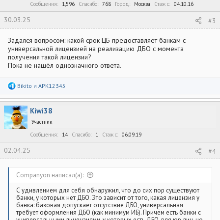
:
Сообщения
1,596
Спасибо
768
Город
Москва
Стаж c
04.10.16
30.03.25
#3
Задался вопросом: какой срок ЦБ предоставляет банкам с
универсальной лицензией на реализацию ДБО с момента
получения такой лицензии?
Пока не нашёл однозначного ответа.
Р
Bikito
и
APK12345
е
а
к
Kiwi38
ц
и
Участник
и
:
Сообщения
14
Спасибо
1
Стаж c
06.09.19
02.04.25
#4
Companyon написал(а):
С удивлением для себя обнаружил, что до сих пор существуют
банки, у которых нет ДБО. Это зависит от того, какая лицензия у
банка: базовая допускает отсутствие ДБО, универсальная
требует оформления ДБО (как минимум ИБ). Причём есть банки с
универсальными лицензиями, у которых есть ДБО для юр.лиц, но