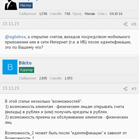
физическим лицам предоставляются услуги, указанные в
Мастер
настоящем пункте. Банк, не являющийся системно значимой
кредитной организацией, обеспечивает такую возможность
Сообщения
1,596
Спасибо
768
Город
Москва
Стаж c
04.10.16
посредством своего официального сайта в сети Интернет и (или)
мобильного приложения, с использованием которых клиентам -
13.11.25
#8
физическим лицам предоставляются услуги, указанные в
настоящем пункте.
@agilebox
, а открытие счетов, вкладов посредством мобильного
приложения или в сети Интернет (т.е. в ИБ) после идентификации,
это по Вашему что?
Bikito
B
Куратор
Сообщения
2,895
Спасибо
1,933
13.11.25
#9
В этой статье несколько "возможностей":
1) возможность клиентам - физическим лицам открывать счета
(вклады) в рублях и (или) получать кредиты в рублях
2) возможность приема на обслуживание клиентов - физических
лиц
Возможность_2 может быть после "идентификации" и зависит от
Возможности_1.