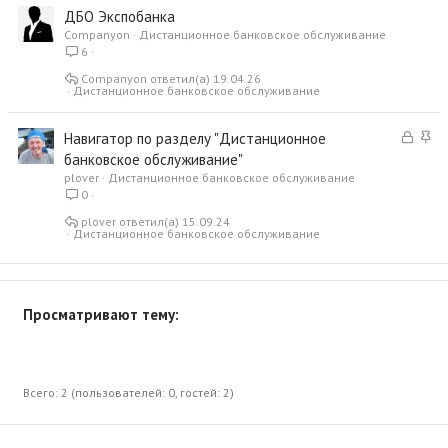
ДБО Экспобанка
Companyon
Дистанционное банковское обслуживание
6
Companyon
19.04.26
Дистанционное банковское обслуживание
З
З
Навигатор по разделу "Дистанционное
а
а
банковское обслуживание"
к
к
plover
Дистанционное банковское обслуживание
р
р
0
ы
е
plover
15.09.24
т
п
Дистанционное банковское обслуживание
а
л
е
н
о
Просматривают тему:
Всего: 2 (пользователей: 0, гостей: 2)