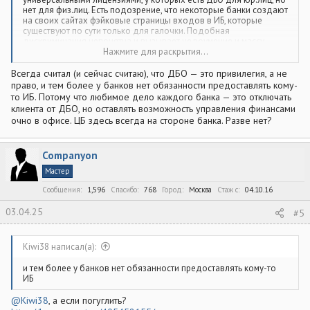
нет для физ.лиц. Есть подозрение, что некоторые банки создают
на своих сайтах фэйковые страницы входов в ИБ, которые
существуют по сути только для галочки. Подобная
дискриминация непонятна и вызывает недоумение и массу
отрицательных эмоций.
Нажмите для раскрытия...
Предлагаю здесь собрать ссылки на положения и нормативные
акты по ДБО, которыми руководствуется ЦБ в отношении
Всегда считал (и сейчас считаю), что ДБО — это привилегия, а не
банков.
право, и тем более у банков нет обязанности предоставлять кому-
то ИБ. Потому что любимое дело каждого банка — это отключать
клиента от ДБО, но оставлять возможность управления финансами
очно в офисе. ЦБ здесь всегда на стороне банка. Разве нет?
Companyon
Мастер
Сообщения
1,596
Спасибо
768
Город
Москва
Стаж c
04.10.16
03.04.25
#5
Kiwi38 написал(а):
и тем более у банков нет обязанности предоставлять кому-то
ИБ
@Kiwi38
, а если погуглить?