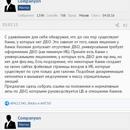
Companyon
ц
и
Мастер
и
:
Сообщения
1,596
Спасибо
768
Город
Москва
Стаж c
04.10.16
30.03.25
#2
С удивлением для себя обнаружил, что до сих пор существуют
банки, у которых нет ДБО. Это зависит от того, какая лицензия у
банка: базовая допускает отсутствие ДБО, универсальная требует
оформления ДБО (как минимум ИБ). Причём есть банки с
универсальными лицензиями, у которых есть ДБО для юр.лиц, но
нет для физ.лиц. Есть подозрение, что некоторые банки создают
на своих сайтах фэйковые страницы входов в ИБ, которые
существуют по сути только для галочки. Подобная дискриминация
непонятна и вызывает недоумение и массу отрицательных
эмоций.
Предлагаю здесь собрать ссылки на положения и нормативные
акты по ДБО, которыми руководствуется ЦБ в отношении банков.
Р
APK12345
,
Bikito
и
ANT30
е
а
к
Companyon
ц
и
Мастер
и