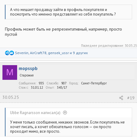
А что мешает продавцу зайти в профиль покупателя и
посмотреть что именно представляет из себя покупатель ?
Профиль может быть не репрезентативный, например, просто
пустой
Последнее редактирование:
30.05.25
Р
Severiin
,
AirCraft78
,
gensek_ussr
и 9 других
е
а
к
mopsspb
ц
M
и
Старожил
и
:
Сообщения
935
Спасибо
907
Город
Санкт-Петербург
Стаж c
31.01.12
Опыт
345/17
30.05.25
#19
Ubbe Ragnarsson написал(а):
У меня только сообщения, никаких звонков. Если покупатель не
хочет писать, а хочет обязательно голосом — он просто
проходит мимо, все просто.