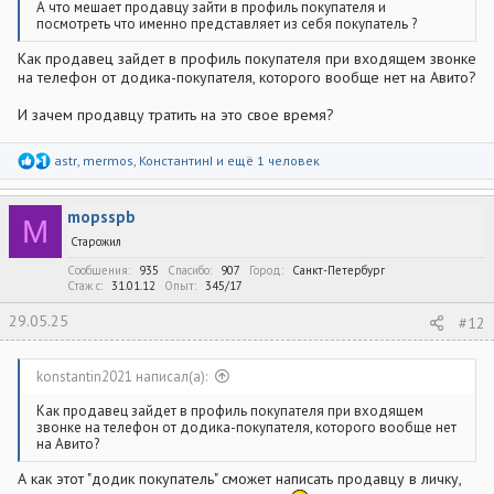
А что мешает продавцу зайти в профиль покупателя и
посмотреть что именно представляет из себя покупатель ?
Как продавец зайдет в профиль покупателя при входящем звонке
на телефон от додика-покупателя, которого вообще нет на Авито?
И зачем продавцу тратить на это свое время?
Р
astr
,
mermos
,
КонстантинI
и ещё 1 человек
е
а
к
mopsspb
ц
M
и
Старожил
и
:
Сообщения
935
Спасибо
907
Город
Санкт-Петербург
Стаж c
31.01.12
Опыт
345/17
29.05.25
#12
konstantin2021 написал(а):
Как продавец зайдет в профиль покупателя при входящем
звонке на телефон от додика-покупателя, которого вообще нет
на Авито?
А как этот "додик покупатель" сможет написать продавцу в личку,