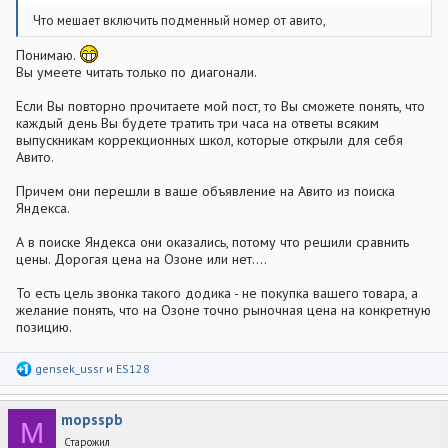
Что мешает включить подменный номер от авито,
Понимаю.
Вы умеете читать только по диагонали.
Если Вы повторно прочитаете мой пост, то Вы сможете понять, что
каждый день Вы будете тратить три часа на ответы всяким
выпускникам коррекционных школ, которые открыли для себя
Авито.
Причем они перешли в ваше объявление на Авито из поиска
Яндекса.
А в поиске Яндекса они оказались, потому что решили сравнить
цены. Дорогая цена на Озоне или нет....
То есть цель звонка такого додика - не покупка вашего товара, а
желание понять, что на Озоне точно рыночная цена на конкретную
позицию.
Р
gensek_ussr
и
ES128
е
а
к
mopsspb
ц
M
и
Старожил