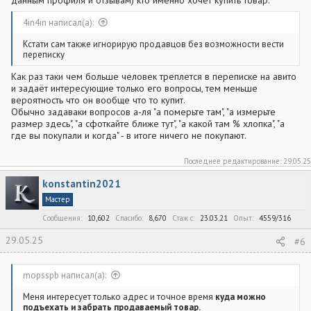
данным профиля и отзывам) кто именно хочет купить товар.
4in4in написал(а):
Кстати сам также игнорирую продавцов без возможности вести
переписку
Как раз таки чем больше человек треплется в переписке на авито
и задаёт интересующие только его вопросы, тем меньше
вероятность что он вообще что то купит.
Обычно задаваки вопросов а-ля "а померьте там", "а измерьте
размер здесь", "а сфоткайте ближе тут", "а какой там % хлопка", "а
где вы покупали и когда" - в итоге ничего не покупают.
Последнее редактирование:
29.05.25
konstantin2021
Мастер
Сообщения
10,602
Спасибо
8,670
Стаж c
23.03.21
Опыт
4559/316
29.05.25
#6
mopsspb написал(а):
Меня интересует только адрес и точное время
куда можно
подъехать и забрать продаваемый товар.