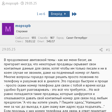
А
Д
mopsspb
29.05.25
в
а
т
т
Last
1 из 6
Вперёд
о
а
р
н
mopsspb
т
а
M
е
ч
Старожил
м
а
Сообщения
935
Спасибо
907
Город
Санкт-Петербург
ы
л
Стаж c
31.01.12
Опыт
345/17
а
29.05.25
#1
В продолжение авитовской темы - как же меня бесит, аж
пригорает иногда, что некоторые продавцы скрывают свои
контактные данные для связи, хотят чтобы им только писали и ни в
коем случае не звонили, даже на подменный номер от Авито.
Многие вопросы гораздо проще решить просто позвонив по
телефону и разузнав всё в диалоге. Это гораздо быстрее и проще
- просто скажи номер телефона для связи с тобой и время когда
удобно будет разговаривать - это всё что требуется... Но всё
равно попадаются такие продавцы, которые шифруются и
отказываются давать свой контактный номер для связи под любым
предлогом. "А что вы хотите узнать ? Пишите здесь", "Напишите
мне за час до выхода, я дам скажу вам адрес куда подъехать..."
Если просишь у них номер телефона для связи, в ответ прилетает