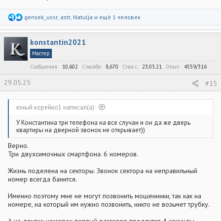
Р
gensek_ussr
,
astr
,
Natulja
и ещё 1 человек
е
а
к
konstantin2021
ц
и
Мастер
и
:
Сообщения
10,602
Спасибо
8,670
Стаж c
23.03.21
Опыт
4559/316
29.05.25
#15
юный корейко1 написал(а):
У Константина три телефона на все случаи и он да же дверь
квартиры на дверной звонок не открывает))
Верно.
Три двухсимочных смартфона. 6 номеров.
Жизнь поделена на секторы. Звонок сектора на неправильный
номер всегда банится.
Именно поэтому мне не могут позвонить мошенники, так как на
номере, на который им нужно позвонить, никто не возьмет трубку.
А на других номерах первый разговор продлится 4 секунды.