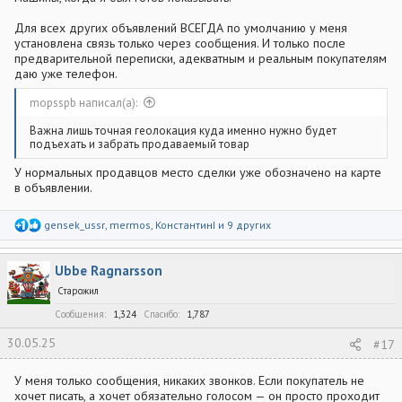
Для всех других объявлений ВСЕГДА по умолчанию у меня
установлена связь только через сообщения. И только после
предварительной переписки, адекватным и реальным покупателям
даю уже телефон.
mopsspb написал(а):
Важна лишь точная геолокация куда именно нужно будет
подъехать и забрать продаваемый товар
У нормальных продавцов место сделки уже обозначено на карте
в объявлении.
Р
gensek_ussr
,
mermos
,
КонстантинI
и 9 других
е
а
к
Ubbe Ragnarsson
ц
и
Старожил
и
:
Сообщения
1,324
Спасибо
1,787
30.05.25
#17
У меня только сообщения, никаких звонков. Если покупатель не
хочет писать, а хочет обязательно голосом — он просто проходит