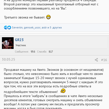
Второй разговор: это изысканный трехэтажный отборный мат с
оскорблениями позвонившего, но на "Вы".
Третьего звонка не бывает.
Р
Severiin
,
gensek_ussr
,
astr
и 5 других
е
а
к
GR23
ц
и
Участник
и
:
Сообщения
956
Спасибо
817
30.05.25
#16
Продавал машину на Авито. Звонков (в основном от неадекватов)
было столько, что невозможно было жить и вообще чем-то своим
заниматься! Каждые 15-20 минут звонок с кучей одинаковых
вопросов, нужно разговаривать минимум 5 минут с каждым. И это
при том, что на все эти вопросы есть подробные ответы в
подробнейшем тексте объявления!
Пришлось в итоге "набрать" в сообщениях в чате Авито несколько
десятков клиентов, готовых смотреть машину и снять объявление
вообще! А потом уже самому им писать и предлагать просмотр
машины, когда я был готов показывать.