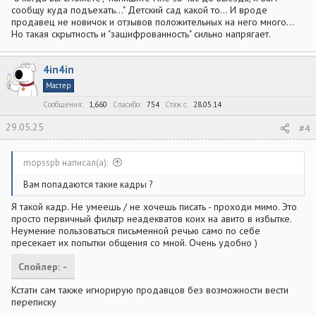
сообщу куда подъехать..." Детский сад какой то... И вроде
продавец не новичок и отзывов положительных на него много...
Но такая скрытность и "зашифрованность" сильно напрягает.
4in4in
Мастер
Сообщения
1,660
Спасибо
754
Стаж c
28.05.14
29.05.25
#4
mopsspb написал(а):
Вам попадаются такие кадры ?
Я такой кадр. Не умеешь / не хочешь писать - проходи мимо. Это
просто первичный фильтр неадекватов коих на авито в избытке.
Неумение пользоваться письменной речью само по себе
пресекает их попытки общения со мной. Очень удобно )
Спойлер:
-
Кстати сам также игнорирую продавцов без возможности вести
переписку