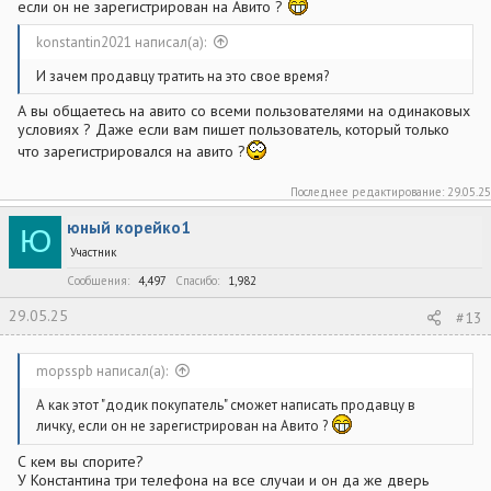
если он не зарегистрирован на Авито ?
konstantin2021 написал(а):
И зачем продавцу тратить на это свое время?
А вы общаетесь на авито со всеми пользователями на одинаковых
условиях ? Даже если вам пишет пользователь, который только
что зарегистрировался на авито ?
Последнее редактирование:
29.05.25
юный корейко1
Ю
Участник
Сообщения
4,497
Спасибо
1,982
29.05.25
#13
mopsspb написал(а):
А как этот "додик покупатель" сможет написать продавцу в
личку, если он не зарегистрирован на Авито ?
С кем вы спорите?
У Константина три телефона на все случаи и он да же дверь