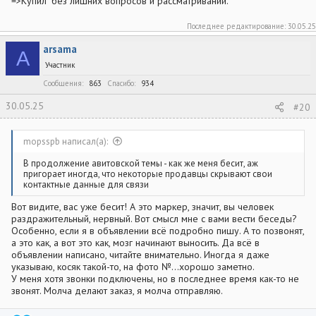
=>Купил" без лишних вопросов и рассматриваний.
Последнее редактирование:
30.05.25
arsama
A
Участник
Сообщения
863
Спасибо
934
30.05.25
#20
mopsspb написал(а):
В продолжение авитовской темы - как же меня бесит, аж
пригорает иногда, что некоторые продавцы скрывают свои
контактные данные для связи
Вот видите, вас уже бесит! А это маркер, значит, вы человек
раздражительный, нервный. Вот смысл мне с вами вести беседы?
Особенно, если я в объявлении всё подробно пишу. А то позвонят,
а это как, а вот это как, мозг начинают выносить. Да всё в
объявлении написано, читайте внимательно. Иногда я даже
указываю, косяк такой-то, на фото №...хорошо заметно.
У меня хотя звонки подключены, но в последнее время как-то не
звонят. Молча делают заказ, я молча отправляю.