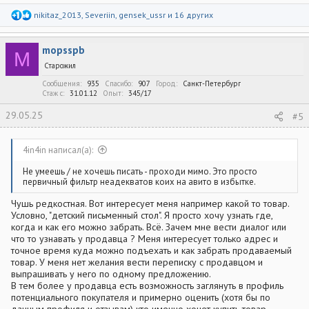
Р
nikitaz_2013
,
Severiin
,
gensek_ussr
и 16 других
е
а
к
mopsspb
ц
M
и
Старожил
и
:
Сообщения
935
Спасибо
907
Город
Санкт-Петербург
Стаж c
31.01.12
Опыт
345/17
29.05.25
#5
4in4in написал(а):
Не умеешь / не хочешь писать - проходи мимо. Это просто
первичный фильтр неадекватов коих на авито в избытке.
Чушь редкостная. Вот интересует меня например какой то товар.
Условно, "детский письменный стол". Я просто хочу узнать где,
когда и как его можно забрать. Всё. Зачем мне вести диалог или
что то узнавать у продавца ? Меня интересует только адрес и
точное время куда можно подъехать и как забрать продаваемый
товар. У меня нет желания вести переписку с продавцом и
выпрашивать у него по одному предложению.
В тем более у продавца есть возможность заглянуть в профиль
потенциального покупателя и примерно оценить (хотя бы по