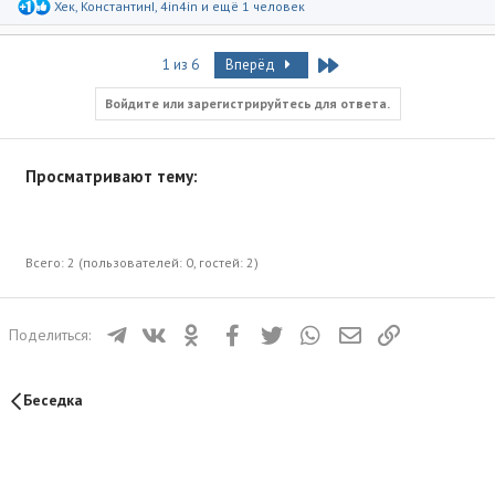
Р
Хек
,
КонстантинI
,
4in4in
и ещё 1 человек
е
а
к
Last
1 из 6
Вперёд
ц
и
и
Войдите или зарегистрируйтесь для ответа.
:
Просматривают тему:
Всего: 2 (пользователей: 0, гостей: 2)
Телеграм
ВКонтакте
Одноклассники
Facebook
Twitter
WhatsApp
Электронная почта
Ссылка
Поделиться:
Беседка