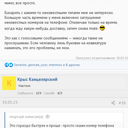
мимо, все просто.
Базарить с какими-то неизвестными типами мне не интересно.
Большую часть времени у меня включено заглушение
неизвестных номеров на телефоне. Отключаю только на время,
когда жду какую-нибудь доставку, затем снова mute.
Это как с голосовыми сообщениями — никогда такие не
прослушиваю. Если человеку лень буковки на клавиатуре
нажимать, это его проблемы, не мои.
Последнее редактирование:
30.05.25
Р
Severiin
,
gensek_ussr
,
mermos
и 8 других
е
а
к
Крыс Канцелярский
ц
К
и
Участник
и
:
Сообщения
629
Спасибо
423
30.05.25
#18
mopsspb написал(а):
Это гораздо быстрее и проще - просто скажи номер телефона