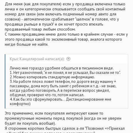
Для меня (как для покупателя) если у продавца включена только
личка и он категорически отказывается сообщать свой контактный
номер для связи (или включать подменный номер авито для
созвона) - автоматически срабатывает "щелчок" в голове, что у
продавца рыльце в пушкУ и он хочет просто втюхать
продаваемый товар любым способом.
С такими продавцами имею дело только в крайнем случае - если у
этого продавца какой то эксклюзивный товар, аналога которого
нигде больше не найти.
Крыс Канцелярский написал(а):
Лично мне гораздо удобнее общаться в письменном виде.
1. Нет разночтений, "я не понял, я не услышал, Вы сказали не то".
2. Можно копировать стандартную информацию.
3. На работе плохо ловит телефон, по дороге веду машину +
пассажиры, дома могу быть занят с ребенком и т.д. - не знаю,
когда удобно поговорить. А в переписке вопрос увидел,
обдумал, проверил что-то, потом написал.
4. Как бы это сформулировать... Дистанционирование мне
комфортно)
Это применимо, если покупателя интересуют какие то
промежуточные моменты перед покупкой (когда он не уверен
будет ли покупать вообще).
Я сторонник коротких быстрых сделок а-ля "Позвонил =>Приехал