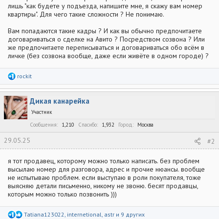
лишь "как будете у подъезда, напишите мне, я скажу вам номер
квартиры". Для чего такие сложности ? Не понимаю.
Вам попадаются такие кадры ? И как вы обычно предпочитаете
договариваться о сделке на Авито ? Посредством созвона ? Или
же предпочитаете переписываться и договариваться обо всём в
личке (без созвона вообще, даже если живёте в одном городе) ?
Р
rockit
е
а
к
Дикая канарейка
ц
и
Участник
и
:
Сообщения
1,210
Спасибо
1,932
Город
Москва
29.05.25
#2
я тот продавец, которому можно только написать. без проблем
высылаю номер для разговора, адрес и прочие нюансы. вообще
не испытываю проблем. если выступаю в роли покупателя, тоже
выясняю детали письменно, никому не звоню. бесят продавцы,
которым можно только позвонить )))
Р
Tatiana123022
,
internetional
,
astr
и 9 других