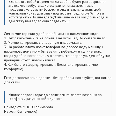
для связи с тобой и время когда удобно будет разговаривать -
это всё что требуется... Но всё равно попадаются такие
продавцы, которые шифруются и отказываются давать свой
контактный номер для связи под любым предлогом. "А что вы
хотите узнать ? Пишите здесь", "Напишите мне за час до выхода, я
дам скажу вам адрес куда подъехать..."
Лично мне гораздо удобнее общаться в письменном виде.
1. Нет разночтений, "я не понял, я не услышал, Вы сказали не то".
2. Можно копировать стандартную информацию.
3. На работе плохо ловит телефон, по дороге веду машину +
пассажиры, дома могу быть занят с ребенком и т.д. - не знаю,
когда удобно поговорить. А в переписке вопрос увидел, обдумал,
проверил что-то, потом написал.
4. Как бы это сформулировать... Дистанционирование мне
комфортно)
Если договорились о сделке - без проблем, пожалуйста, вот номер
для связи.
Многие вопросы гораздо проще решить просто позвонив по
телефону и разузнав всё в диалоге.
Приведите МНОГО примеров)
Ну хотя бы немного)