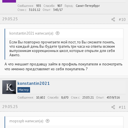
и
:
Сообщения
935
Спасибо
907
Город
Санкт-Петербург
Стаж c
31.01.12
Опыт
345/17
29.05.25
#10
konstantin2021 написал(а):
Если Вы повторно прочитаете мой пост, то Вы сможете понять,
что каждый день Вы будете тратить три часа на ответы всяким
выпускникам коррекционных школ, которые открыли для себя
Авито.
А что мешает продавцу зайти в профиль покупателя и посмотреть
что именно представляет из себя покупатель ?
konstantin2021
Мастер
Сообщения
10,602
Спасибо
8,670
Стаж c
23.03.21
Опыт
4559/316
29.05.25
#11
mopsspb написал(а):