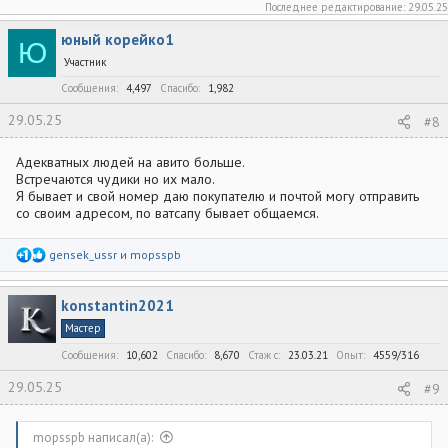
Последнее редактирование:
29.05.25
юный корейко1
Ю
Участник
Сообщения
4,497
Спасибо
1,982
29.05.25
#8
Адекватных людей на авито больше.
Встречаются чудики но их мало.
Я бывает и свой номер даю покупателю и почтой могу отправить
со своим адресом, по ватсапу бывает общаемся.
Р
gensek_ussr
и
mopsspb
е
а
к
konstantin2021
ц
и
Мастер
и
:
Сообщения
10,602
Спасибо
8,670
Стаж c
23.03.21
Опыт
4559/316
29.05.25
#9
mopsspb написал(а):