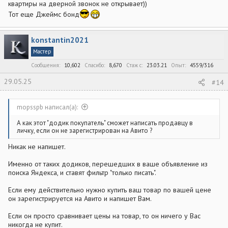
квартиры на дверной звонок не открывает))
Тот еще Джеймс бонд
konstantin2021
Мастер
Сообщения
10,602
Спасибо
8,670
Стаж c
23.03.21
Опыт
4559/316
29.05.25
#14
mopsspb написал(а):
А как этот "додик покупатель" сможет написать продавцу в
личку, если он не зарегистрирован на Авито ?
Никак не напишет.
Именно от таких додиков, перешедших в ваше объявление из
поиска Яндекса, и ставят фильтр "только писать".
Если ему действительно нужно купить ваш товар по вашей цене
он зарегистрируется на Авито и напишет Вам.
Если он просто сравнивает цены на товар, то он ничего у Вас
никогда не купит.