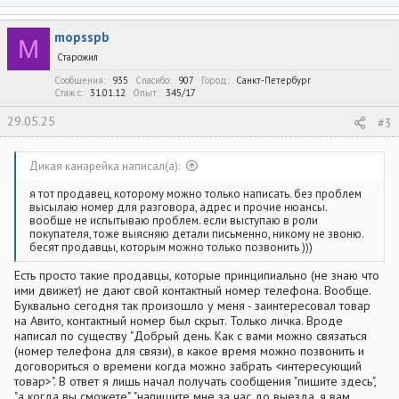
е
а
к
mopsspb
ц
M
и
Старожил
и
:
Сообщения
935
Спасибо
907
Город
Санкт-Петербург
Стаж c
31.01.12
Опыт
345/17
29.05.25
#3
Дикая канарейка написал(а):
я тот продавец, которому можно только написать. без проблем
высылаю номер для разговора, адрес и прочие нюансы.
вообще не испытываю проблем. если выступаю в роли
покупателя, тоже выясняю детали письменно, никому не звоню.
бесят продавцы, которым можно только позвонить )))
Есть просто такие продавцы, которые принципиально (не знаю что
ими движет) не дают свой контактный номер телефона. Вообще.
Буквально сегодня так произошло у меня - заинтересовал товар
на Авито, контактный номер был скрыт. Только личка. Вроде
написал по существу "Добрый день. Как с вами можно связаться
(номер телефона для связи), в какое время можно позвонить и
договориться о времени когда можно забрать <интересующий
товар>". В ответ я лишь начал получать сообщения "пишите здесь",
"а когда вы сможете", "напишите мне за час до выезда, я вам