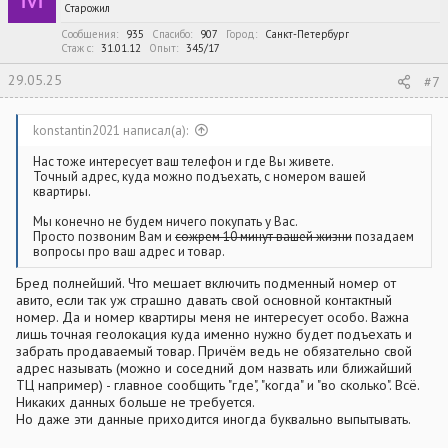
и
Старожил
и
:
Сообщения
935
Спасибо
907
Город
Санкт-Петербург
Стаж c
31.01.12
Опыт
345/17
29.05.25
#7
konstantin2021 написал(а):
Нас тоже интересует ваш телефон и где Вы живете.
Точный адрес, куда можно подъехать, с номером вашей
квартиры.
Мы конечно не будем ничего покупать у Вас.
Просто позвоним Вам и
сожрем 10 минут вашей жизни
позадаем
вопросы про ваш адрес и товар.
Бред полнейший. Что мешает включить подменный номер от
авито, если так уж страшно давать свой основной контактный
номер. Да и номер квартиры меня не интересует особо. Важна
лишь точная геолокация куда именно нужно будет подъехать и
забрать продаваемый товар. Причём ведь не обязательно свой
адрес называть (можно и соседний дом назвать или ближайший
ТЦ например) - главное сообщить "где", "когда" и "во сколько". Всё.
Никаких данных больше не требуется.
Но даже эти данные приходится иногда буквально выпытывать.