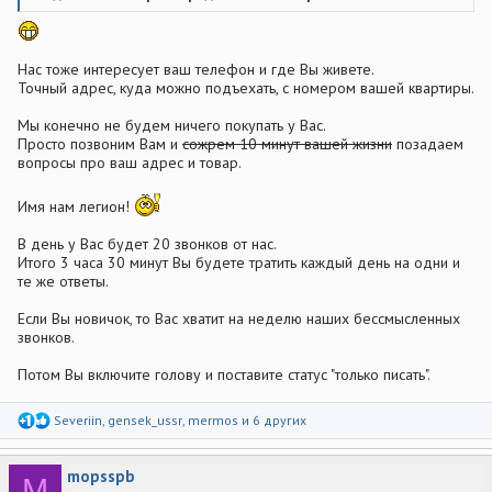
Нас тоже интересует ваш телефон и где Вы живете.
Точный адрес, куда можно подъехать, с номером вашей квартиры.
Мы конечно не будем ничего покупать у Вас.
Просто позвоним Вам и
сожрем 10 минут вашей жизни
позадаем
вопросы про ваш адрес и товар.
Имя нам легион!
В день у Вас будет 20 звонков от нас.
Итого 3 часа 30 минут Вы будете тратить каждый день на одни и
те же ответы.
Если Вы новичок, то Вас хватит на неделю наших бессмысленных
звонков.
Потом Вы включите голову и поставите статус "только писать".
Р
Severiin
,
gensek_ussr
,
mermos
и 6 других
е
а
к
mopsspb
ц
M