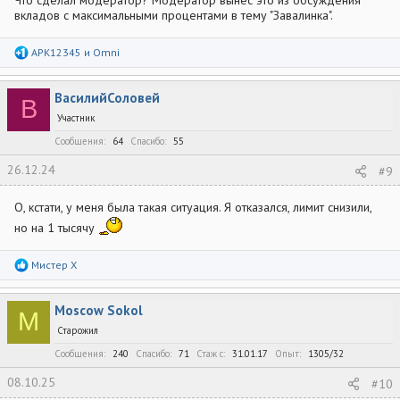
вкладов с максимальными процентами в тему "Завалинка".
Р
APK12345
и
Omni
е
а
к
ВасилийСоловей
ц
В
и
Участник
и
:
Сообщения
64
Спасибо
55
26.12.24
#9
О, кстати, у меня была такая ситуация. Я отказался, лимит снизили,
но на 1 тысячу
Р
Мистер Х
е
а
к
Moscow Sokol
ц
M
и
Старожил
и
:
Сообщения
240
Спасибо
71
Стаж c
31.01.17
Опыт
1305/32
08.10.25
#10