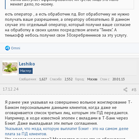
меняет дело, по-моему.
есть оператор , а есть обработчик пд. Вот обработчику не нужно
получать ваше разрешение, а оператору обязательно. В данном
случае это отдельный оператор, который получил ваше согласие
на обработку в своих целях посредством агента "Тинек". А
тинькофф небось получил свои 30серебрянников за эту услугу.
Р
Omni
е
а
к
Leshiko
ц
и
Мастер
и
:
Сообщения
1,627
Спасибо
2,552
Город
Москва
Стаж c
20.01.13
17.12.24
#8
Я ранее уже указывал на совершенно вольное жонглирование Т-
Банком персональными данными клиентов, когда даже не
оговаривается список третьих лиц, которым эти ПД передаются.
Например, в ходе известной эпопеи с вкладами в Т-Банк через
Бэкит. Даже выкладывал эти лютые соглашения.
Указывал, что мзда, которую выплатит Бэкит - это на самом деле
плата за ПД клиентов
.
Что сделал модератор? Модератор вынес это из обсуждения