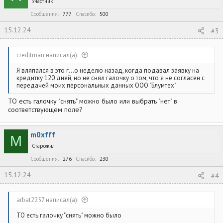
Участник
и
:
Сообщения
777
Спасибо
500
15.12.24
#3
creditman написал(а):
Я вляпался в это г...о неделю назад, когда подавал заявку на
кредитку 120 дней, но не снял галочку о том, что я не согласен с
передачей моих персональных данных ООО "Блумтех"
ТО есть галочку "снять" можно было или выбрать "нет" в
соответствующем поле?
m0xfff
M
Старожил
Сообщения
276
Спасибо
230
15.12.24
#4
arbat2257 написал(а):
ТО есть галочку "снять" можно было