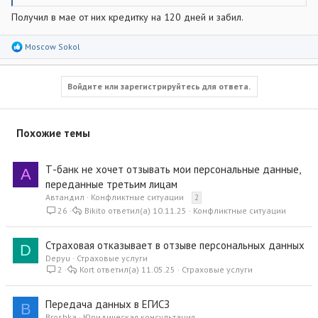
закрытии всех договоров с Т-банком. Подробнее на скрине.
Получил в мае от них кредитку на 120 дней и забил.
Хочу попросить совета, как действовать дальше. Я не хочу
чтобы с моими данными делали что угодно и не несли за это
никакой ответственности.
Р
Moscow Sokol
е
а
к
ц
Войдите или зарегистрируйтесь для ответа.
и
и
:
Похожие темы
Т-банк не хочет отзывать мои персональные данные,
А
переданные третьим лицам
Автандил
Конфликтные ситуации
2
26
Bikito
10.11.25
Конфликтные ситуации
Страховая отказывает в отзыве персональных данных
D
Depyu
Страховые услуги
2
Kort
11.05.25
Страховые услуги
Передача данных в ЕГИСЗ
B
Broshka
Юридическая консультация