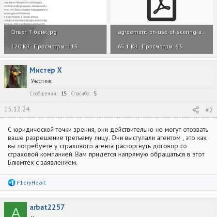
Ответ Т-банк.jpg
agreement-on-use-of-scoring-and-data-exchange-service.pdf
120 KB · Просмотры: 113
65.1 KB · Просмотры: 63
Мистер Х
Участник
Сообщения
15
Спасибо
5
15.12.24
#2
С юридической точки зрения, они действительно не могут отозвать
ваше разрешение третьему лицу. Они выступали агентом , это как
вы потребуете у страхового агента расторгнуть договор со
страховой компанией. Вам придется напрямую обращаться в этот
Блюмтех с заявлением.
Р
F1eryHeart
е
а
к
arbat2257
ц
A
и