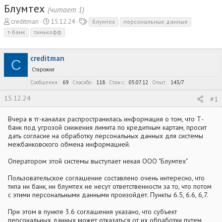
Блумтех
(читает 1)
А
Д
Т
creditman
15.12.24
блумтех
персональные данные
в
а
е
т-банк
тинькофф
т
т
г
о
а
и
р
н
creditman
C
т
а
Старожил
е
ч
Сообщения
69
Спасибо
118
Стаж c
05.07.12
Опыт
143/7
м
а
ы
л
15.12.24
#1
а
Вчера в тг-каналах распространилась информация о том, что Т-
банк под угрозой снижения лимита по кредитным картам, просит
дать согласие на обработку персональных данных для системы
межбанковского обмена информацией.
Оператором этой системы выступает некая ООО "Блумтех"
Пользовательское соглашение составлено очень интересно, что
типа ни банк, ни блумтех не несут ответственности за то, что потом
с этими персональными данными произойдет. Пункты 6.5, 6.6, 6,7.
При этом в пункте 3.6 соглашения указано, что субъект
персональных данных может отказаться от их обработки путем