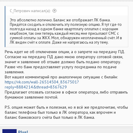
С_Петрович написал(а):
Это абсолютно логично. Баланс же отображает ЛК банка.
Придётся сходить и отключить эту полезную опцию. Я тут где-то
полгода назад в одном банке квартплату оплатил с хорошим
кешбэком, так они теперь каждый месяц мне присылают СМС с
суммой оплаты за ЖКХ. Мол, обнаружен неоплаченный счёт. И в
ЛК виден счёт к оплате. Даже не напрягаюсь на эту тему.
Речь идет не об отключении опции, а о запрете на передачу ПД.
Согласие на передачу ПД дано мною оператору сотовой связи,
значит и заявление об отзыве должно быть подано оператору.
Разве что банк предоставляет услугу посредника по подаче
заявления.
Вот нашел комментарий про аналогичную ситуацию с билайн:
https://vk.com/wall-26514504_8367501?
reply=8884214&thread=8367629
Предлагают отозвать согласие в офисе оператора, либо отправить
бумажное заявление почтой.
P.S. опция может быть и полезная, но я всё же предпочитаю, чтобы
баланс телефона был только в ЛК оператора, как впрочем и
баланс банковского счёта был только в ЛК банка.
Plus!