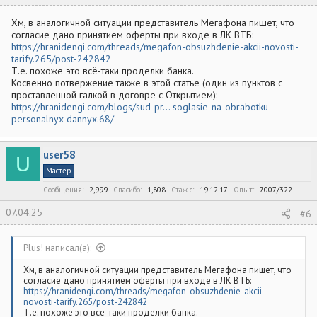
Хм, в аналогичной ситуации представитель Мегафона пишет, что
согласие дано принятием оферты при входе в ЛК ВТБ:
https://hranidengi.com/threads/megafon-obsuzhdenie-akcii-novosti-
tarify.265/post-242842
Т.е. похоже это всё-таки проделки банка.
Косвенно потвержение также в этой статье (один из пунктов с
проставленной галкой в договре с Открытием):
https://hranidengi.com/blogs/sud-pr...-soglasie-na-obrabotku-
personalnyx-dannyx.68/
user58
U
Мастер
Сообщения
2,999
Спасибо
1,808
Стаж c
19.12.17
Опыт
7007/322
07.04.25
#6
Plus! написал(а):
Хм, в аналогичной ситуации представитель Мегафона пишет, что
согласие дано принятием оферты при входе в ЛК ВТБ:
https://hranidengi.com/threads/megafon-obsuzhdenie-akcii-
novosti-tarify.265/post-242842
Т.е. похоже это всё-таки проделки банка.