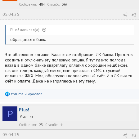
Сообщения
484
Спасибо
367
05.04.25
#2
Plus! написал(а):
обращаться в банк.
Это абсолютно логично. Баланс же отображает ЛК банка. Придётся
сходить и отключить эту полезную опцию. Я тут где-то полгода
назад в одном банке квартплату оплатил с хорошим кешбэком,
так они теперь каждый месяц мне присылают СМС с суммой
оплаты за ЖКХ. Мол, обнаружен неоплаченный счёт. И в ЛК виден
счёт к оплате. Даже не напрягаюсь на эту тему.
Р
zbrums
и
Ярослав
е
а
к
Plus!
ц
P
и
Участник
и
:
Сообщения
23
Спасибо
11
05.04.25
#3