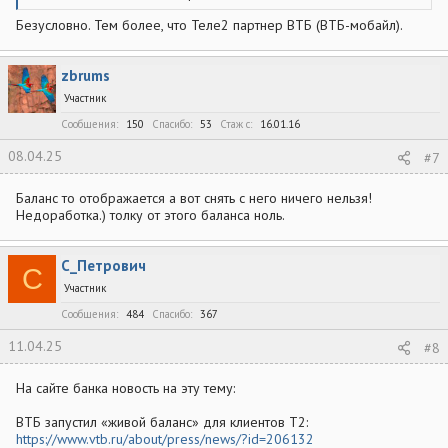
Безусловно. Тем более, что Теле2 партнер ВТБ (ВТБ-мобайл).
zbrums
Участник
Сообщения
150
Спасибо
53
Стаж c
16.01.16
08.04.25
#7
Баланс то отображается а вот снять с него ничего нельзя!
Недоработка.) толку от этого баланса ноль.
С_Петрович
С
Участник
Сообщения
484
Спасибо
367
11.04.25
#8
На сайте банка новость на эту тему:
ВТБ запустил «живой баланс» для клиентов Т2:
https://www.vtb.ru/about/press/news/?id=206132