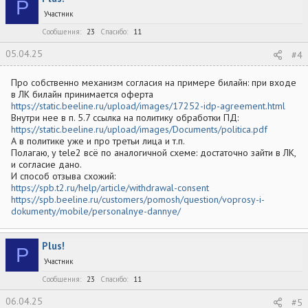
P
Участник
Сообщения
23
Спасибо
11
05.04.25
#4
Про собственно механизм согласия на примере билайн: при входе
в ЛК билайн принимается оферта
https://static.beeline.ru/upload/images/17252-idp-agreement.html
Внутри нее в п. 5.7 ссылка на политику обработки ПД:
https://static.beeline.ru/upload/images/Documents/politica.pdf
А в политике уже и про третьи лица и т.п.
Полагаю, у tele2 всё по аналогичной схеме: достаточно зайти в ЛК,
и согласие дано.
И способ отзыва схожий:
https://spb.t2.ru/help/article/withdrawal-consent
https://spb.beeline.ru/customers/pomosh/question/voprosy-i-
dokumenty/mobile/personalnye-dannye/
Plus!
P
Участник
Сообщения
23
Спасибо
11
06.04.25
#5