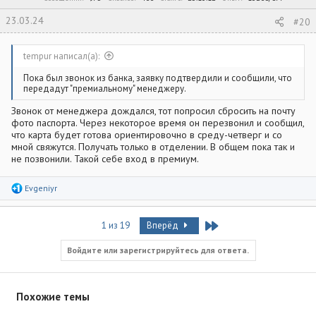
23.03.24
#20
tempur написал(а):
Пока был звонок из банка, заявку подтвердили и сообщили, что
передадут "премиальному" менеджеру.
Звонок от менеджера дождался, тот попросил сбросить на почту
фото паспорта. Через некоторое время он перезвонил и сообщил,
что карта будет готова ориентировочно в среду-четверг и со
мной свяжутся. Получать только в отделении. В общем пока так и
не позвонили. Такой себе вход в премиум.
Р
Evgeniyr
е
а
к
Last
1 из 19
Вперёд
ц
и
и
Войдите или зарегистрируйтесь для ответа.
:
Похожие темы