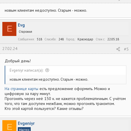
новым клиентам недоступно. Старым - можно.
Evg
E
Старожил
Сообщения
518
Спасибо
248
Город
Краснодар
Стаж c
22.05.18
27.02.24
#5
Добрый день!
Evgeniyr написал(а):
новым клиентам недоступно. Старым - можно.
На странице карты
есть предложение оформить. Можно и
цифровую за пару минут.
Прогонять через неё 150 к. не кажется проблематичным. С учётом
того, что там доступен межбанк, можно прогонять транзитом.
Кто этой картой пользуется? Какие отзывы?
Evgeniyr
E
Мастер