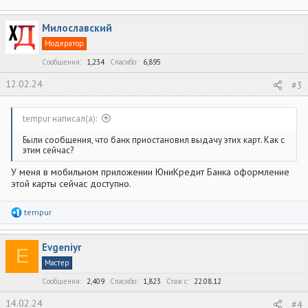
Милославский
Модератор
Сообщения
1,234
Спасибо
6,895
12.02.24
#3
tempur написал(а):
Были сообщения, что банк приостановил выдачу этих карт. Как с
этим сейчас?
У меня в мобильном приложении ЮниКредит Банка оформление
этой карты сейчас доступно.
Р
tempur
е
а
к
Evgeniyr
ц
E
и
Мастер
и
:
Сообщения
2,409
Спасибо
1,823
Стаж c
22.08.12
14.02.24
#4