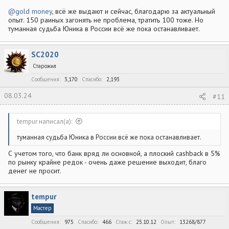
@gold money
, всё же выдают и сейчас, благодарю за актуальный
опыт. 150 раиных загонять не проблема, тратить 100 тоже. Но
туманная судьба Юника в России всё же пока останавливает.
SC2020
Старожил
Сообщения
3,170
Спасибо
2,193
08.03.24
#11
tempur написал(а):
туманная судьба Юника в России всё же пока останавливает.
С учетом того, что банк вряд ли основной, а плоский cashback в 5%
по рынку крайне редок - очень даже решение выходит, благо
денег не просит.
tempur
Мастер
Сообщения
975
Спасибо
466
Стаж c
25.10.12
Опыт
13268/877