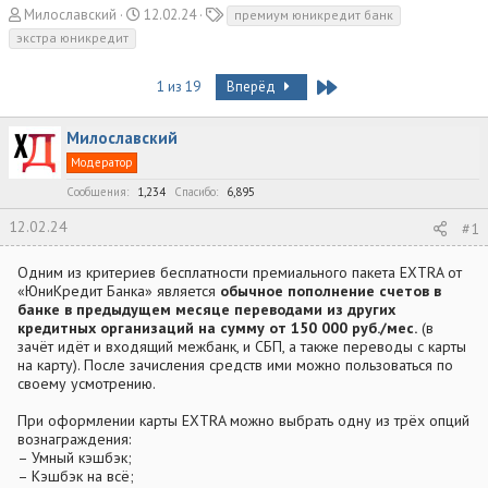
А
Д
Т
Милославский
12.02.24
премиум юникредит банк
в
а
е
экстра юникредит
т
т
г
о
а
и
Last
1 из 19
Вперёд
р
н
т
а
е
ч
Милославский
м
а
Модератор
ы
л
а
Сообщения
1,234
Спасибо
6,895
12.02.24
#1
Одним из критериев бесплатности премиального пакета EXTRA от
«ЮниКредит Банка» является
обычное пополнение счетов в
банке в предыдущем месяце переводами из других
кредитных организаций на сумму от 150 000 руб./мес.
(в
зачёт идёт и входящий межбанк, и СБП, а также переводы с карты
на карту). После зачисления средств ими можно пользоваться по
своему усмотрению.
При оформлении карты EXTRA можно выбрать одну из трёх опций
вознаграждения:
– Умный кэшбэк;
– Кэшбэк на всё;