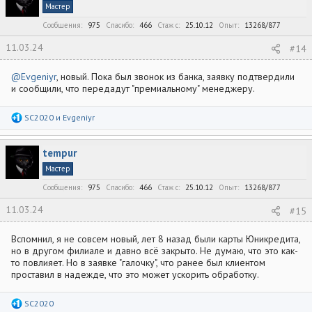
Мастер
Сообщения
975
Спасибо
466
Стаж c
25.10.12
Опыт
13268/877
11.03.24
#14
@Evgeniyr
, новый. Пока был звонок из банка, заявку подтвердили
и сообщили, что передадут "премиальному" менеджеру.
Р
SC2020
и
Evgeniyr
е
а
к
tempur
ц
и
Мастер
и
:
Сообщения
975
Спасибо
466
Стаж c
25.10.12
Опыт
13268/877
11.03.24
#15
Вспомнил, я не совсем новый, лет 8 назад были карты Юникредита,
но в другом филиале и давно всё закрыто. Не думаю, что это как-
то повлияет. Но в заявке "галочку", что ранее был клиентом
проставил в надежде, что это может ускорить обработку.
Р
SC2020
е