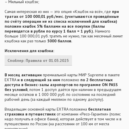
– Мильный кэшбэк;
Самая интересная из них — это опция «Кэшбэк на всё», где
при
тратах от 100 000,01 руб./мес. (учитываются проведённые
по счёту операции не из списка исключений для кэшбэка)
положен кэшбэк 5% баллами на все покупки (баллы
переводятся в рубли по курсу 1 балл = 1 руб.).
Намного
больше 100 000,01 руб. тратить не нужно, так как месячный лимит
кэшбэка как раз только
5000 баллов.
Исключения для кэшбэка:
Спойлер:
Правила от 01.03.2025
В месяц активации
премиальной карты МИР Supreme в пакете
EXTRA
и в следующий за ним
положено
по 2 бесплатных
доступа в бизнес-залы аэропортов по программе ON PASS
без условий
, потом 1 доступ даётся при наличии в предыдущем
месяце остатков в 1 000 000 руб. по состоянию на последний
рабочий день (за каждый миллион по одному доступу).
Владельцам основной карты EXTRA положена
бесплатная
страховка в путешествиях
от компании «Ресо-Гарантия» (полис
надо получать в офисе банка), которая действует в том числе и в
путешествиях по России (на расстоянии от 100 км от места
регистрации).