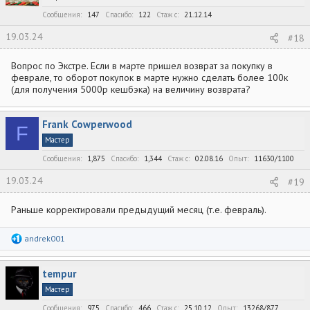
и
:
Сообщения
147
Спасибо
122
Стаж c
21.12.14
19.03.24
#18
Вопрос по Экстре. Если в марте пришел возврат за покупку в
феврале, то оборот покупок в марте нужно сделать более 100к
(для получения 5000р кешбэка) на величину возврата?
Frank Cowperwood
F
Мастер
Сообщения
1,875
Спасибо
1,344
Стаж c
02.08.16
Опыт
11630/1100
19.03.24
#19
Раньше корректировали предыдущий месяц (т.е. февраль).
Р
andrek001
е
а
к
tempur
ц
и
Мастер
и
:
Сообщения
975
Спасибо
466
Стаж c
25.10.12
Опыт
13268/877