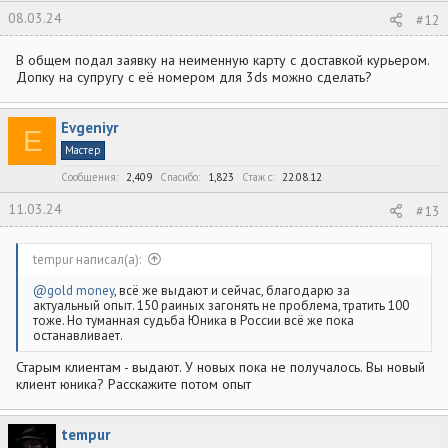
08.03.24
#12
В общем подал заявку на неименную карту с доставкой курьером.
Допку на супругу с её номером для 3ds можно сделать?
Evgeniyr
E
Мастер
Сообщения
2,409
Спасибо
1,823
Стаж c
22.08.12
11.03.24
#13
tempur написал(а):
@gold money
, всё же выдают и сейчас, благодарю за
актуальный опыт. 150 раиных загонять не проблема, тратить 100
тоже. Но туманная судьба Юника в России всё же пока
останавливает.
Старым клиентам - выдают. У новых пока не получалось. Вы новый
клиент юника? Расскажите потом опыт
tempur