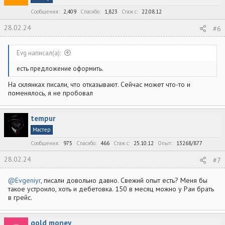
Сообщения
2,409
Спасибо
1,823
Стаж c
22.08.12
28.02.24
#6
Evg написал(а):
есть предложение оформить.
На склянках писали, что отказывают. Сейчас может что-то и
поменялось, я не пробовал
tempur
Мастер
Сообщения
975
Спасибо
466
Стаж c
25.10.12
Опыт
13268/877
28.02.24
#7
@Evgeniyr
, писали довольно давно. Свежий опыт есть? Меня бы
такое устроило, хоть и дебетовка. 150 в месяц можно у Раи брать
в грейс.
gold money