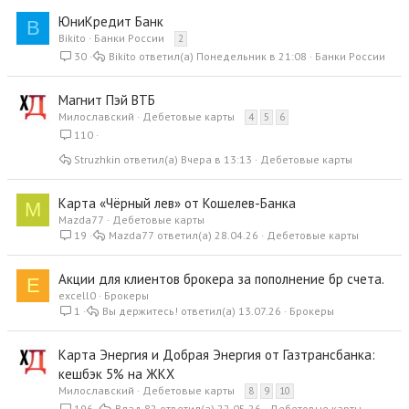
ЮниКредит Банк
B
Bikito
Банки России
2
30
Bikito
Понедельник в 21:08
Банки России
Магнит Пэй ВТБ
Милославский
Дебетовые карты
4
5
6
110
Struzhkin
Вчера в 13:13
Дебетовые карты
Карта «Чёрный лев» от Кошелев-Банка
M
Mazda77
Дебетовые карты
19
Mazda77
28.04.26
Дебетовые карты
Акции для клиентов брокера за пополнение бр счета.
E
excell0
Брокеры
1
Вы держитесь!
13.07.26
Брокеры
Карта Энергия и Добрая Энергия от Газтрансбанка:
кешбэк 5% на ЖКХ
Милославский
Дебетовые карты
8
9
10
196
Влад 82
22.05.26
Дебетовые карты