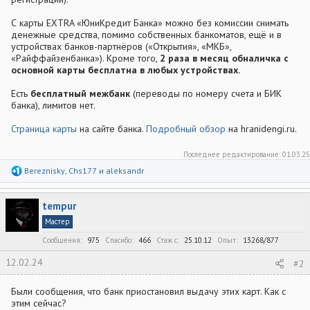
С карты EXTRA «ЮниКредит Банка» можно без комиссии снимать
денежные средства, помимо собственных банкоматов, ещё и в
устройствах банков-партнёров («Открытия», «МКБ»,
«Райффайзенбанка»). Кроме того,
2 раза в месяц обналичка с
основной карты бесплатна в любых устройствах.
Есть
бесплатный межбанк
(переводы по номеру счета и БИК
банка), лимитов нет.
Страница карты
на сайте банка.
Подробный обзор
на hranidengi.ru.
Последнее редактирование:
01.03.25
Р
Bereznisky
,
Chs177
и
aleksandr
е
а
к
tempur
ц
и
Мастер
и
:
Сообщения
975
Спасибо
466
Стаж c
25.10.12
Опыт
13268/877
12.02.24
#2
Были сообщения, что банк приостановил выдачу этих карт. Как с
этим сейчас?