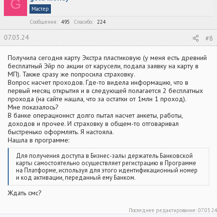
G
Мастер
Сообщения
495
Спасибо
224
07.03.24
#8
Получила сегодня карту Экстра пластиковую (у меня есть древний
бесплатный Эйр по акции от карусели, подала заявку на карту в
МП). Также сразу же попросила страховку.
Вопрос насчет проходов. Где-то видела информацию, что в
первый месяц открытия и в следующей полагается 2 бесплатных
прохода (на сайте нашла, что за остатки от 1млн 1 проход).
Мне показалось?
В банке операционист долго пытал насчет анкеты, работы,
доходов и прочее. И страховку в общем-то отговаривал
быстренько оформлять. Я настояла.
Нашла в программе:
Для получения доступа в Бизнес-залы держатель Банковской
карты самостоятельно осуществляет регистрацию в Программе
на Платформе, используя для этого идентификационный номер
и код активации, переданный ему Банком.
Ждать смс?
Последнее редактирование:
07.03.24