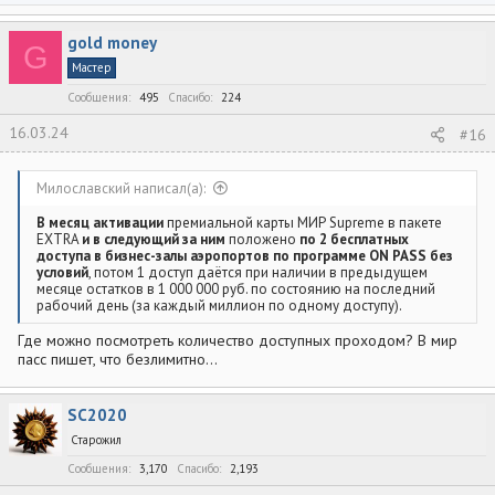
а
к
gold money
ц
G
и
Мастер
и
:
Сообщения
495
Спасибо
224
16.03.24
#16
Милославский написал(а):
В месяц активации
премиальной карты МИР Supreme в пакете
EXTRA
и в следующий за ним
положено
по 2 бесплатных
доступа в бизнес-залы аэропортов по программе ON PASS без
условий
, потом 1 доступ даётся при наличии в предыдущем
месяце остатков в 1 000 000 руб. по состоянию на последний
рабочий день (за каждый миллион по одному доступу).
Где можно посмотреть количество доступных проходом? В мир
пасс пишет, что безлимитно...
SC2020
Старожил
Сообщения
3,170
Спасибо
2,193