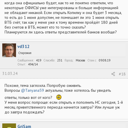
когда она официально будет, как то не понятно ответили, что
некоторые ОФИСЫ уже интегрированы и больше информацией
не обладают никакой. Если открыть Копилку и она будет 3 месяца,
то есть до 1 июня допустим, не помешает ли это 1 июня открыть
ВТБ счёт, так как у меня уже к тому времени пройдёт 180 дней
без счетов в ВТБ, может кто то точно сказать?
Планируются ли здесь ответы представителей банков вообще?
vd312
Старожил
Сообщения
419
Спасибо
231
Город
Москва
Стаж c
09.08.19
Опыт
494/14
31.03.24
#18
Похоже, тема заглохла. Попробую оживить.
Вопросы
@Tanyana59
актуальны, тоже хотелось бы увидеть
ответы, только вот от кого?
У меня вопрос попроще: если открыть и пополнить НС сегодня, 1-й
месяц приветственного периода начнется завтра? Или лучше уж
до завтра подождать?
GriSam