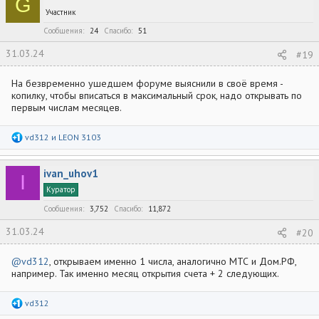
G
Участник
Сообщения
24
Спасибо
51
31.03.24
#19
На безвременно ушедшем форуме выяснили в своё время -
копилку, чтобы вписаться в максимальный срок, надо открывать по
первым числам месяцев.
Р
vd312
и
LEON 3103
е
а
к
ivan_uhov1
ц
I
и
Куратор
и
:
Сообщения
3,752
Спасибо
11,872
31.03.24
#20
@vd312
, открываем именно 1 числа, аналогично МТС и Дом.РФ,
например. Так именно месяц открытия счета + 2 следующих.
Р
vd312
е