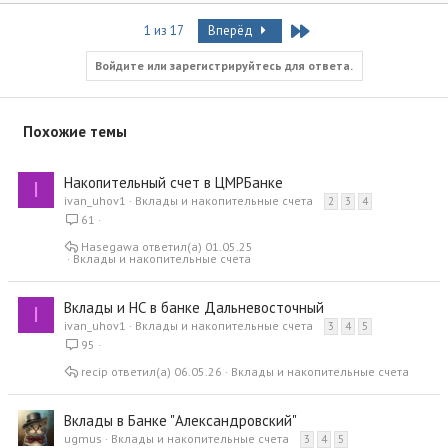
а
к
Last
1 из 17
Вперёд
ц
и
и
Войдите или зарегистрируйтесь для ответа.
:
Похожие темы
Накопительный счет в ЦМРБанке
I
ivan_uhov1
Вклады и накопительные счета
2
3
4
61
Hasegawa
01.05.25
Вклады и накопительные счета
Вклады и НС в банке Дальневосточный
I
ivan_uhov1
Вклады и накопительные счета
3
4
5
95
recip
06.05.26
Вклады и накопительные счета
Вклады в Банке "Александровский"
ugmus
Вклады и накопительные счета
3
4
5