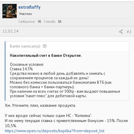
к
extrafluffy
ц
и
Участник
и
:
Сообщения
95
Спасибо
85
11.01.24
#2
Bankir написал(а):
Накопительный счет в банке Открытие.
Основные условия:
Ставка 14.5%
Средства можно в любой день добавлять и снимать с
сохранением процентов за каждый их день!
Можно без комиссии пользоваться банкоматами ВТБ (как
головного банка + банки-партнеры).
При наличии на всех счетах от 500тр - вам выдают повышеные
условия "пакет плюс" для дебетовой карты.
Хм. Уточните, плиз, название продукта.
У них вроде сейчас только один НС - "Копилка".
И по нему текущая ставка с приветственным бонусом - 15%. После
10,5%.
https://www.open.ru/deposits/kopilka?from=deposit_list