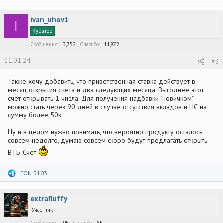
ivan_uhov1
I
Куратор
Сообщения
3,752
Спасибо
11,872
11.01.24
#3
Также хочу добавить, что приветственная ставка действует в
месяц открытия счета и два следующих месяца. Выгоднее этот
счет открывать 1 числа. Для получения надбавки "новичком"
можно стать через 90 дней в случае отсутствия вкладов и НС на
сумму более 50к.
Ну и в целом нужно понимать, что вероятно продукту осталось
совсем недолго, думаю совсем скоро будут предлагать открыть
ВТБ-Счет
Р
LEON 3103
е
а
к
extrafluffy
ц
и
Участник
и
:
Сообщения
95
Спасибо
85