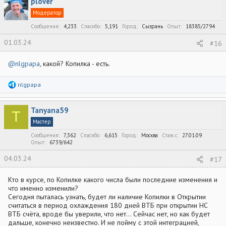
plover
Модератор
Сообщения
4,233
Спасибо
5,191
Город
Сызрань
Опыт
18385/2794
01.03.24
#16
@nlgpapa
, какой? Копилка - есть.
Р
nlgpapa
е
а
к
Tanyana59
ц
T
и
Мастер
и
:
Сообщения
7,362
Спасибо
6,615
Город
Москва
Стаж c
27.01.09
Опыт
6739/642
04.03.24
#17
Кто в курсе, по Копилке какого числа были последние изменения и
что именно изменили?
Сегодня пыталась узнать, будет ли наличие Копилки в Открытии
считаться в период охлаждения 180 дней ВТБ при открытии НС
ВТБ счёта, вроде бы уверили, что нет... Сейчас нет, но как будет
дальше, конечно неизвестно. И не пойму с этой интеграцией,