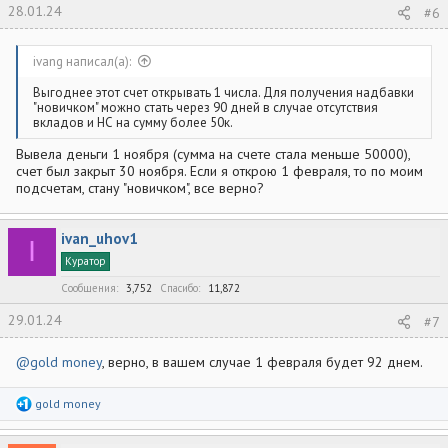
28.01.24
#6
ivang написал(а):
Выгоднее этот счет открывать 1 числа. Для получения надбавки
"новичком" можно стать через 90 дней в случае отсутствия
вкладов и НС на сумму более 50к.
Вывела деньги 1 ноября (сумма на счете стала меньше 50000),
счет был закрыт 30 ноября. Если я открою 1 февраля, то по моим
подсчетам, стану "новичком", все верно?
ivan_uhov1
I
Куратор
Сообщения
3,752
Спасибо
11,872
29.01.24
#7
@gold money
, верно, в вашем случае 1 февраля будет 92 днем.
Р
gold money
е
а
к