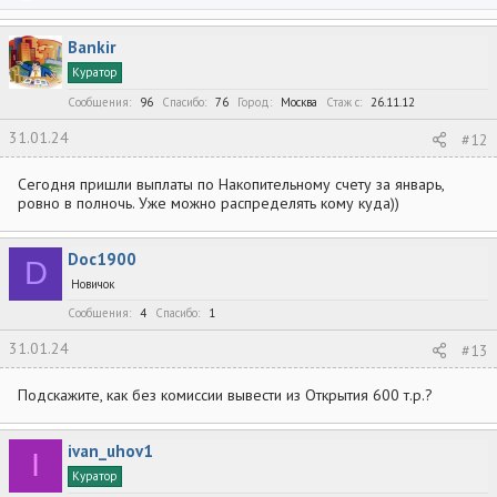
е
а
к
Bankir
ц
и
Куратор
и
:
Сообщения
96
Спасибо
76
Город
Москва
Стаж c
26.11.12
31.01.24
#12
Сегодня пришли выплаты по Накопительному счету за январь,
ровно в полночь. Уже можно распределять кому куда))
Doc1900
D
Новичок
Сообщения
4
Спасибо
1
31.01.24
#13
Подскажите, как без комиссии вывести из Открытия 600 т.р.?
ivan_uhov1
I
Куратор