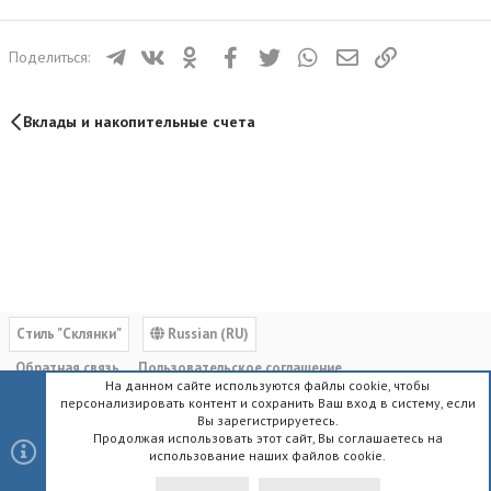
Телеграм
ВКонтакте
Одноклассники
Facebook
Twitter
WhatsApp
Электронная почта
Ссылка
Поделиться:
Вклады и накопительные счета
Cтиль "Склянки"
Russian (RU)
Обратная связь
Пользовательское соглашение
На данном сайте используются файлы cookie, чтобы
Политика конфиденциальности
Помощь
Главная
R
персонализировать контент и сохранить Ваш вход в систему, если
S
Вы зарегистрируетесь.
S
Продолжая использовать этот сайт, Вы соглашаетесь на
использование наших файлов cookie.
®
Community platform by XenForo
© 2010-2023 XenForo Ltd.
|
Style by
ThemeHouse