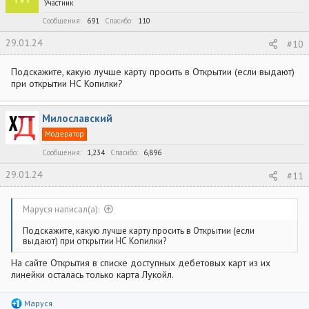
Участник
и
:
Сообщения
691
Спасибо
110
29.01.24
#10
Подскажите, какую лучше карту просить в Открытии (если выдают)
при открытии НС Копилки?
Милославский
Модератор
Сообщения
1,234
Спасибо
6,896
29.01.24
#11
Маруся написал(а):
Подскажите, какую лучше карту просить в Открытии (если
выдают) при открытии НС Копилки?
На сайте Открытия в списке доступных дебетовых карт из их
линейки осталась только карта Лукойл.
Р
Маруся