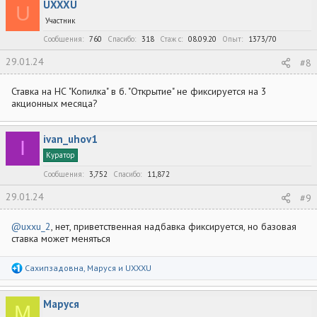
UXXXU
ц
U
и
Участник
и
:
Сообщения
760
Спасибо
318
Стаж c
08.09.20
Опыт
1373/70
29.01.24
#8
Ставка на НС "Копилка" в б. "Открытие" не фиксируется на 3
акционных месяца?
ivan_uhov1
I
Куратор
Сообщения
3,752
Спасибо
11,872
29.01.24
#9
@uxxu_2
, нет, приветственная надбавка фиксируется, но базовая
ставка может меняться
Р
Сахипзадовна
,
Маруся
и
UXXXU
е
а
к
Маруся
ц
М
и