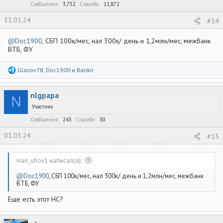
Сообщения
3,752
Спасибо
11,872
31.01.24
#14
@Doc1900
, СБП 100к/мес, нал 300к/ день и 1,2млн/мес, межбанк
ВТБ, ФУ
Р
Glazov78
,
Doc1900
и
Bankir
е
а
к
nlgpapa
ц
N
и
Участник
и
:
Сообщения
243
Спасибо
30
01.03.24
#15
ivan_uhov1 написал(а):
@Doc1900
, СБП 100к/мес, нал 300к/ день и 1,2млн/мес, межбанк
ВТБ, ФУ
Еще есть этот НС?