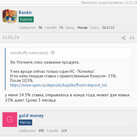
Последнее редактирование:
11.01.24
Bankir
Куратор
Сообщения
96
Спасибо
76
Город
Москва
Стаж c
26.11.12
11.01.24
#5
extrafluffy написал(а):
Хм. Уточните, плиз, название продукта.
У них вроде сейчас только один НС - "Копилка".
И по нему текущая ставка с приветственным бонусом - 15%.
После 10,5%.
https://www.open.ru/deposits/kopilka?from=deposit_list
у меня 14.5% ставка, открывалось в конце года, может для новых
15% дают. Сроки 3 месяца.
gold money
G
Мастер
Сообщения
495
Спасибо
224