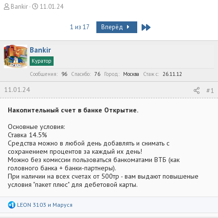
А
Д
Bankir
11.01.24
в
а
т
т
Last
1 из 17
Вперёд
о
а
р
н
Bankir
т
а
е
ч
Куратор
м
а
Сообщения
96
Спасибо
76
Город
Москва
Стаж c
26.11.12
ы
л
а
11.01.24
#1
Накопительный счет в банке Открытие.
Основные условия:
Ставка 14.5%
Средства можно в любой день добавлять и снимать с
сохранением процентов за каждый их день!
Можно без комиссии пользоваться банкоматами ВТБ (как
головного банка + банки-партнеры).
При наличии на всех счетах от 500тр - вам выдают повышеные
условия "пакет плюс" для дебетовой карты.
Р
LEON 3103
и
Маруся
е
а