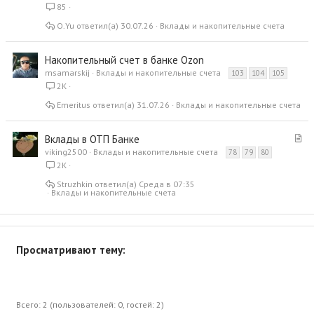
85
O.Yu
30.07.26
Вклады и накопительные счета
Накопительный счет в банке Ozon
msamarskij
Вклады и накопительные счета
103
104
105
2K
Emeritus
31.07.26
Вклады и накопительные счета
С
Вклады в ОТП Банке
т
viking2500
Вклады и накопительные счета
78
79
80
а
2K
т
Struzhkin
Среда в 07:35
ь
Вклады и накопительные счета
я
Просматривают тему:
Всего: 2 (пользователей: 0, гостей: 2)