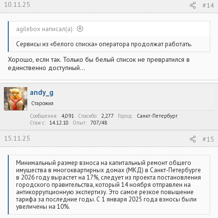
10.11.25
#14
agilebox написал(а):
Сервисы из «белого списка» оператора продолжат работать.
Хорошо, если так. Только бы белый список не превратился в
единственно доступный...
andy_g
Старожил
Сообщения
4,091
Спасибо
2,277
Город
Санкт-Петербург
Стаж c
14.12.10
Опыт
707/48
15.11.25
#15
Минимальный размер взноса на капитальный ремонт общего
имущества в многоквартирных домах (МКД) в Санкт-Петербурге
в 2026 году вырастет на 17%, следует из проекта постановления
городского правительства, который 14 ноября отправлен на
антикоррупционную экспертизу. Это самое резкое повышение
тарифа за последние годы. С 1 января 2025 года взносы были
увеличены на 10%.