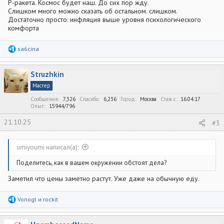
Р-ракета. Космос будет наш. До сих пор жду.
Слишком много можно сказать об остальном. слишком.
Достаточно просто: инфляция выше уровня психологического
комфорта
Р
sa6cina
е
а
к
Struzhkin
ц
и
Мастер
и
:
Сообщения
7,326
Спасибо
6,236
Город
Москва
Стаж c
16.04.17
Опыт
15944/796
21.10.25
#3
umiyoumi написал(а):
Поделитесь, как в вашем окружении обстоят дела?
Заметил что цены заметно растут. Уже даже на обычную еду.
Р
Vonogl
и
rockit
е
а
к