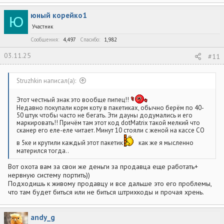
а
к
юный корейко1
ц
Ю
и
Участник
и
:
Сообщения
4,497
Спасибо
1,982
03.11.25
#11
Struzhkin написал(а):
Этот честный знак это вообще пипец!!
Недавно покупали корм коту в пакетиках, обычно берём по 40-
50 штук чтобы часто не бегать. Эти дауны додумались и его
маркировать!! Причём там этот код dotMatrix такой мелкий что
сканер его еле-еле читает. Минут 10 стояли с женой на кассе СО
в 5ке и крутили каждый этот пакетик
как же я мысленно
матерился тогда..
Вот охота вам за свои же деньги за продавца еще работать+
нервную систему портить))
Подходишь к живому продавцу и все дальше это его проблемы,
что там будет биться или не биться штрихкоды и прочая хрень.
andy_g