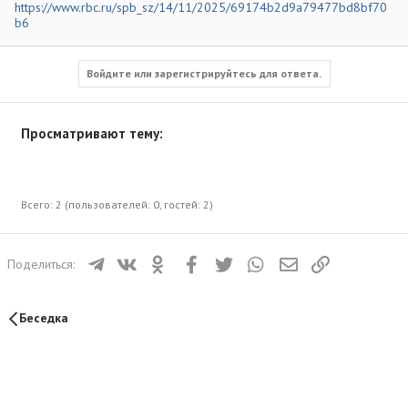
https://www.rbc.ru/spb_sz/14/11/2025/69174b2d9a79477bd8bf70
b6
Войдите или зарегистрируйтесь для ответа.
Просматривают тему:
Всего: 2 (пользователей: 0, гостей: 2)
Телеграм
ВКонтакте
Одноклассники
Facebook
Twitter
WhatsApp
Электронная почта
Ссылка
Поделиться:
Беседка