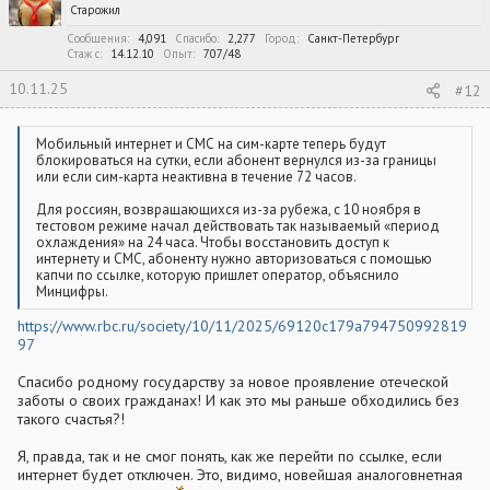
Старожил
Сообщения
4,091
Спасибо
2,277
Город
Санкт-Петербург
Стаж c
14.12.10
Опыт
707/48
10.11.25
#12
Мобильный интернет и СМС на сим-карте теперь будут
блокироваться на сутки, если абонент вернулся из-за границы
или если сим-карта неактивна в течение 72 часов.
Для россиян, возвращающихся из-за рубежа, с 10 ноября в
тестовом режиме начал действовать так называемый «период
охлаждения» на 24 часа. Чтобы восстановить доступ к
интернету и СМС, абоненту нужно авторизоваться с помощью
капчи по ссылке, которую пришлет оператор, объяснило
Минцифры.
https://www.rbc.ru/society/10/11/2025/69120c179a794750992819
97
Спасибо родному государству за новое проявление отеческой
заботы о своих гражданах! И как это мы раньше обходились без
такого счастья?!
Я, правда, так и не смог понять, как же перейти по ссылке, если
интернет будет отключен. Это, видимо, новейшая аналоговнетная