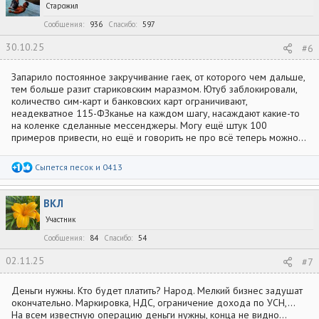
Старожил
Сообщения
936
Спасибо
597
30.10.25
#6
Запарило постоянное закручивание гаек, от которого чем дальше,
тем больше разит стариковским маразмом. Ютуб заблокировали,
количество сим-карт и банковских карт ограничивают,
неадекватное 115-ФЗканье на каждом шагу, насаждают какие-то
на коленке сделанные мессенджеры. Могу ещё штук 100
примеров привести, но ещё и говорить не про всё теперь можно...
Р
Сыпется песок
и
0413
е
а
к
ВКЛ
ц
и
Участник
и
:
Сообщения
84
Спасибо
54
02.11.25
#7
Деньги нужны. Кто будет платить? Народ. Мелкий бизнес задушат
окончательно. Маркировка, НДС, ограничение дохода по УСН,...
На всем известную операцию деньги нужны, конца не видно...