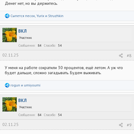
Денег нет, но вы держитесь.
Р
Сыпется песок
,
Yurix
и
Struzhkin
е
а
к
ВКЛ
ц
и
Участник
и
:
Сообщения
84
Спасибо
54
02.11.25
#8
У меня на работе сократили 30 процентов, ещё летом. А уж что
будет дальше, сложно загадывать. Будем выживать.
Р
rogun
и
umiyoumi
е
а
к
ВКЛ
ц
и
Участник
и
:
Сообщения
84
Спасибо
54
02.11.25
#9