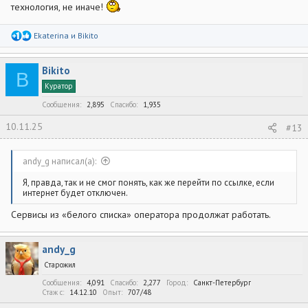
технология, не иначе!
Р
Ekaterina
и
Bikito
е
а
к
Bikito
ц
B
и
Куратор
и
:
Сообщения
2,895
Спасибо
1,935
10.11.25
#13
andy_g написал(а):
Я, правда, так и не смог понять, как же перейти по ссылке, если
интернет будет отключен.
Сервисы из «белого списка» оператора продолжат работать.
andy_g
Старожил
Сообщения
4,091
Спасибо
2,277
Город
Санкт-Петербург
Стаж c
14.12.10
Опыт
707/48