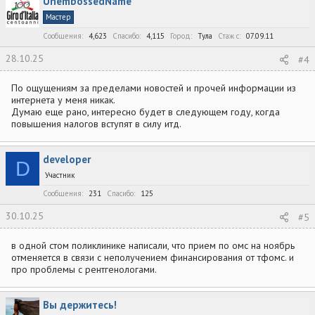
UnembossedName
ц
и
Мастер
и
:
Сообщения
4,623
Спасибо
4,115
Город
Тула
Стаж c
07.09.11
28.10.25
#4
По ощущениям за пределами новостей и прочей информации из
интернета у меня никак.
Думаю еще рано, интересно будет в следующем году, когда
повышения налогов вступят в силу итд.
developer
D
Участник
Сообщения
231
Спасибо
125
30.10.25
#5
в одной стом поликлинике написали, что прием по омс на ноябрь
отменяется в связи с неполучением финансирования от тфомс. и
про проблемы с рентгенологами.
Вы держитесь!