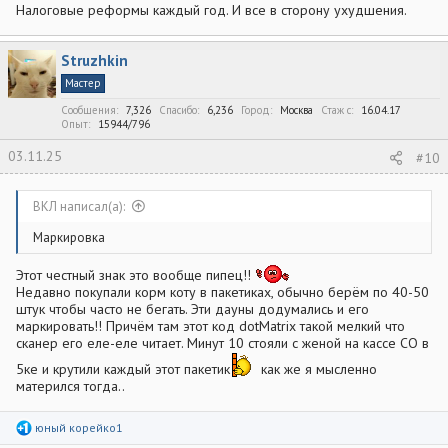
Налоговые реформы каждый год. И все в сторону ухудшения.
Struzhkin
Мастер
Сообщения
7,326
Спасибо
6,236
Город
Москва
Стаж c
16.04.17
Опыт
15944/796
03.11.25
#10
ВКЛ написал(а):
Маркировка
Этот честный знак это вообще пипец!!
Недавно покупали корм коту в пакетиках, обычно берём по 40-50
штук чтобы часто не бегать. Эти дауны додумались и его
маркировать!! Причём там этот код dotMatrix такой мелкий что
сканер его еле-еле читает. Минут 10 стояли с женой на кассе СО в
5ке и крутили каждый этот пакетик
как же я мысленно
матерился тогда..
Р
юный корейко1
е