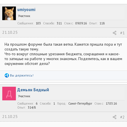
в
а
т
т
umiyoumi
о
а
р
н
Участник
т
а
Сообщения
103
Спасибо
311
Стаж c
09.09.16
Опыт
118
е
ч
м
а
21.10.25
#1
ы
л
а
На прошлом форуме была такая ветка. Кажется пришла пора и тут
создать такую тему.
Что-то вокруг сплошные урезания бюджета, сокращения и какое-
то затишье на работе у многих знакомых. Поделитесь, как в вашем
окружении обстоят дела?
Р
Вы держитесь!
е
а
к
Демьян Бедный
ц
Д
и
Участник
и
:
Сообщения
6
Спасибо
1
Город
Санкт-Петербург
Стаж c
17.03.16
Опыт
314/8
21.10.25
#2