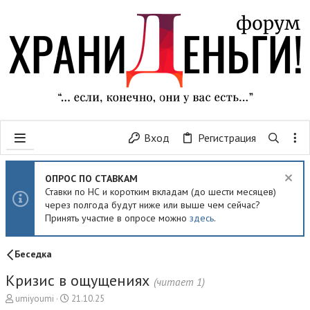
Вход
Регистрация
ОПРОС ПО СТАВКАМ
Ставки по НС и коротким вкладам (до шести месяцев)
через полгода будут ниже или выше чем сейчас?
Принять участие в опросе можно
здесь
.
Беседка
Кризис в ощущениях
(читает 1)
А
Д
umiyoumi
21.10.25