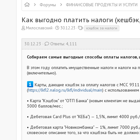
Форумы
ФИНАНСОВЫЕ ПРОДУКТЫ И УСЛУГИ
Как выгодно платить налоги (кешбэк
А
Д
Т
Милославский
30.12.23
кэшбэк за налоги
в
а
е
т
т
г
30.12.23
Ответы: 4,111
о
а
и
р
н
т
а
Собираем самые выгодные способы оплаты налогов, ш
е
ч
м
а
В этом году оплатить имущественные налоги и налоги на
ы
(включительно).
л
а
Карты, дающие кэшбэк за оплату налогов с МСС 9311 
(
https://lkfl2.nalog.ru/lkfl/individual/main
) с использованием
• Карта "Кэшбэк" от "ОТП Банка" (новым клиентам не выда
3000 баллов/мес.;
• Дебетовая Card Plus от "КЕБа") — 1,5%, лимит 4000 руб./
• Дебетовая карта "Новикомбанка" — 1%, лимит 7000 руб./
словесное описание того, за что кэшбэка быть не должно: