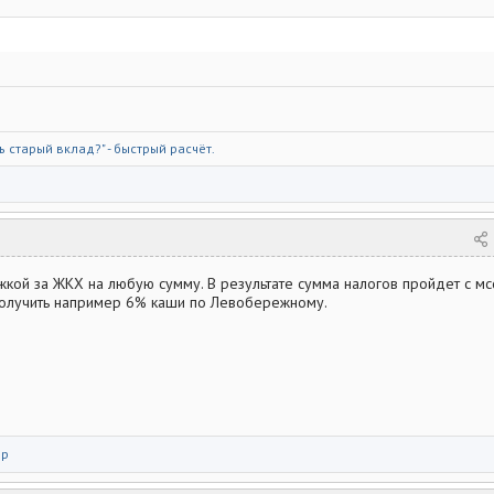
ь старый вклад?
" - быстрый расчёт.
жкой за ЖКХ на любую сумму. В результате сумма налогов пройдет с мс
получить например 6% каши по Левобережному.
ор