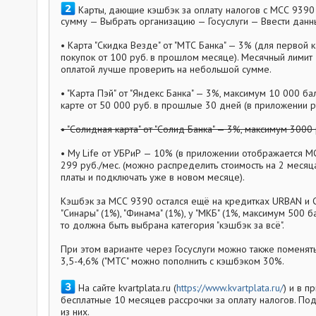
Карты, дающие кэшбэк за оплату налогов с МСС 9390 (
сумму — Выбрать организацию — Госуслуги — Ввести данн
• Карта "Скидка Везде" от "МТС Банка" — 3% (для первой
покупок от 100 руб. в прошлом месяце). Месячный лимит —
оплатой лучше проверить на небольшой сумме.
• "Карта Пэй" от "Яндекс Банка" — 3%, максимум 10 000 б
карте от 50 000 руб. в прошлые 30 дней (в приложении р
• "Солидная карта" от "Солид Банка" — 3%, максимум 3000
• My Life от УБРиР — 10% (в приложении отображается МСС
299 руб./мес. (можно распределить стоимость на 2 месяца
платы и подключать уже в новом месяце).
Кэшбэк за МСС 9390 остался ещё на кредитках URBAN и Card
"Синары" (1%), "Финама" (1%), у "МКБ" (1%, максимум 500 б
то должна быть выбрана категория "кэшбэк за всё".
При этом варианте через Госуслуги можно также поменять
3,5-4,6% ("МТС" можно пополнить с кэшбэком 30%.
На сайте kvartplata.ru (
https://www.kvartplata.ru/
) и в п
бесплатные 10 месяцев рассрочки за оплату налогов. По
из них.