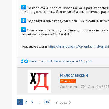
По кредиткам "Кредит Европа Банка" в рамках посто
недорогую рассрочку. Для текущей акции стоимость расср
Подойдут любые кредитки с длинным льготным период
Оплата налогов за другое физлицо доступна на сайте s
Потребуется указать ФИО и ИНН.
Полезные ссылки:
https://hranidengi.ru/kak-oplatit-nalogi-
Р
Maximillian
,
nsn2
,
Клей-карандаш
и 37 других
е
а
к
А
Милославский
ц
и
в
и
Модератор
т
:
Сообщения
1,234
Спасибо
6,895
о
р
1
2
3
...
206
Вперёд