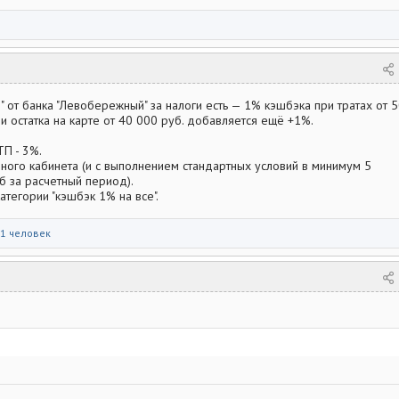
и" от банка "Левобережный" за налоги есть — 1% кэшбэка при тратах от 
 остатка на карте от 40 000 руб. добавляется ещё +1%.
ТП - 3%.
чного кабинета (и с выполнением стандартных условий в минимум 5
б за расчетный период).
атегории "кэшбэк 1% на все".
1 человек