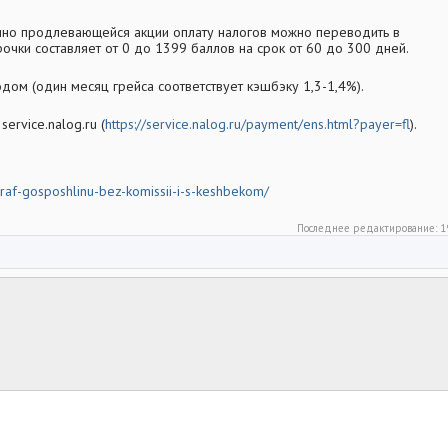
янно продлевающейся акции оплату налогов можно переводить в
очки составляет от 0 до 1399 баллов на срок от 60 до 300 дней.
ом (один месяц грейса соответствует кэшбэку 1,3-1,4%).
ervice.nalog.ru (
https://service.nalog.ru/payment/ens.html?payer=fl
).
shtraf-gosposhlinu-bez-komissii-i-s-keshbekom/
Последнее редактирование:
1