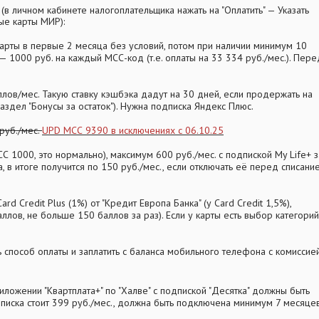
в личном кабинете налогоплательщика нажать на "Оплатить" — Указать
ые карты МИР):
 карты в первые 2 месяца без условий, потом при наличии минимум 10
 1000 руб. на каждый МСС-код (т.е. оплаты на 33 334 руб./мес.). Пере
аллов/мес. Такую ставку кэшбэка дадут на 30 дней, если продержать на
аздел "Бонусы за остаток"). Нужна подписка Яндекс Плюс.
 руб./мес.
UPD МСС 9390 в исключениях с 06.10.25
 1000, это нормально), максимум 600 руб./мес. с подпиской My Life+ з
, в итоге получится по 150 руб./мес., если отключать её перед списани
 Credit Plus (1%) от "Кредит Европа Банка" (у Card Credit 1,5%),
аллов, не больше 150 баллов за раз). Если у карты есть выбор категорий
 способ оплаты и заплатить с баланса мобильного телефона с комиссие
риложении "Квартплата+" по "Халве" с подпиской "Десятка" должны быть
дписка стоит 399 руб./мес., должна быть подключена минимум 7 месяце