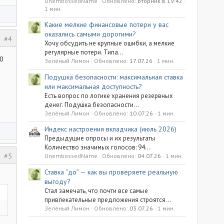
UnembossedName
Обновлено:
Вторник в 19:42
1 мин.
Какие мелкие финансовые потери у вас
оказались самыми дорогими?
#4
Хочу обсудить не крупные ошибки, а мелкие
регулярные потери. Типа...
50
Зелёный Лимон
Обновлено:
17.07.26
1 мин.
Подушка безопасности: максимальная ставка
или максимальная доступность?
Есть вопрос по логике хранения резервных
денег. Подушка безопасности...
Зелёный Лимон
Обновлено:
10.07.26
1 мин.
Индекс настроения вкладчика (июль 2026)
Предыдущие опросы и их результаты
Количество значимых голосов: 94...
#5
UnembossedName
Обновлено:
04.07.26
1 мин.
Ставка “до” — как вы проверяете реальную
выгоду?
Стал замечать, что почти все самые
привлекательные предложения строятся...
Зелёный Лимон
Обновлено:
03.07.26
1 мин.