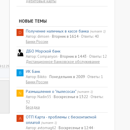
Дебетовые карты
НОВЫЕ ТЕМЫ
Получение наличных в кассе банка
(читает 1)
D
Автор: dimsen
Вторник в 16:14
Ответы: 40
Банки России
ДБО Морской банк
Автор: Companyon
Вторник в 14:43
Ответы: 12
Дистанционное банковское обслуживание
9.12.25
ИК Банк
B
Автор: Bikito
Понедельник в 20:09
Ответы: 1
Банки России
Размышления о "пылесосах"
(читает 1)
N
Автор: Nadin55
Воскресенье в 13:22
Ответы:
32
Беседка
ОТП Карта - проблемы с бесконтактной
A
оплатой
(читает 1)
Автор: avtomag62
Воскресенье в 12:44