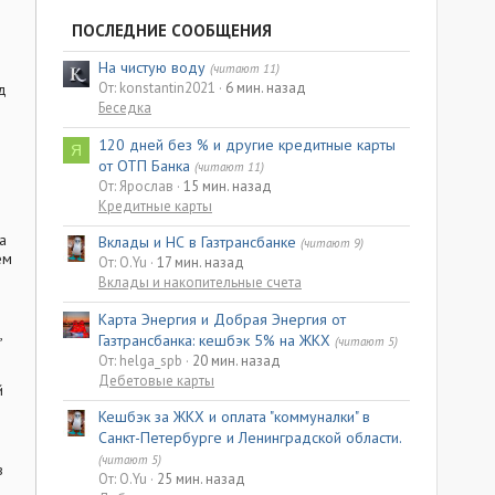
ПОСЛЕДНИЕ СООБЩЕНИЯ
На чистую воду
(читают 11)
От: konstantin2021
6 мин. назад
д
Беседка
120 дней без % и другие кредитные карты
Я
от ОТП Банка
(читают 11)
От: Ярослав
15 мин. назад
Кредитные карты
а
Вклады и НС в Газтрансбанке
(читают 9)
ем
От: O.Yu
17 мин. назад
Вклады и накопительные счета
Карта Энергия и Добрая Энергия от
,
Газтрансбанка: кешбэк 5% на ЖКХ
(читают 5)
От: helga_spb
20 мин. назад
Дебетовые карты
й
Кешбэк за ЖКХ и оплата "коммуналки" в
Санкт-Петербурге и Ленинградской области.
(читают 5)
в
От: O.Yu
25 мин. назад