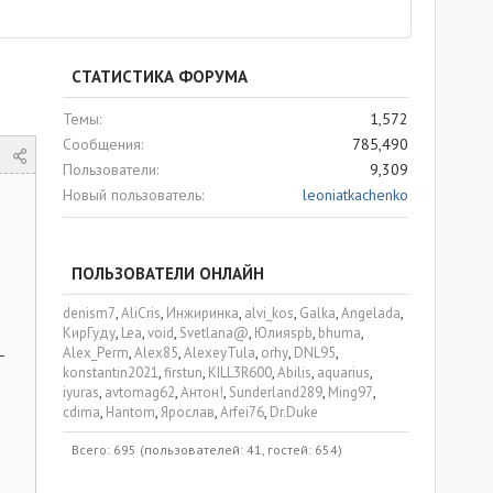
СТАТИСТИКА ФОРУМА
Темы
1,572
Сообщения
785,490
Пользователи
9,309
Новый пользователь
leoniatkachenko
ПОЛЬЗОВАТЕЛИ ОНЛАЙН
denism7
AliCris
Инжиринка
alvi_kos
Galka
Angelada
КирГуду
Lea
void
Svetlana@
Юлияspb
bhuma
Alex_Perm
Alex85
AlexeyTula
orhy
DNL95
—
konstantin2021
firstun
KILL3R600
Abilis
aquarius
iyuras
avtomag62
Антон!
Sunderland289
Ming97
cdima
Hantom
Ярослав
Arfei76
Dr.Duke
Всего: 695 (пользователей: 41, гостей: 654)