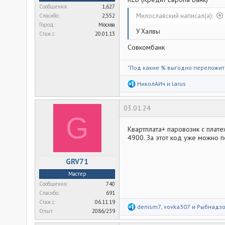
Сообщения
1,627
Милославский написал(а):
Спасибо
2,552
Город
Москва
У Халвы
Стаж c
20.01.13
Совкомбанк
"
Под какие % выгодно переложит
Р
НиколАИч
и
larus
е
а
к
03.01.24
ц
G
и
и
Квартплата+ паровозик с плате
:
4900. За этот код уже можно 
GRV71
Мастер
Сообщения
740
Спасибо
691
Стаж c
06.11.19
Р
denism7
,
vovka307
и
Рыбнадз
Опыт
2086/239
е
а