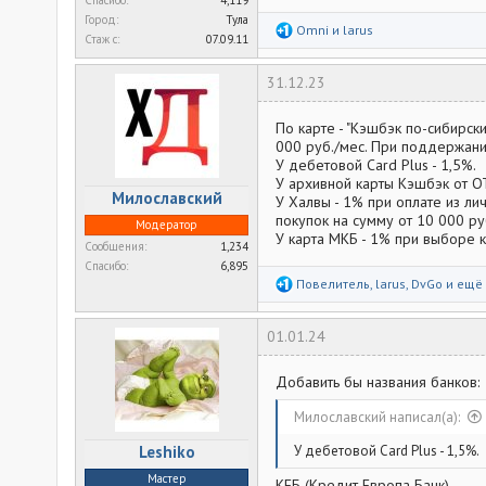
Город
Тула
Р
Omni
и
larus
Стаж c
07.09.11
е
а
к
31.12.23
ц
и
и
По карте - "Кэшбэк по-сибирск
:
000 руб./мес. При поддержании
У дебетовой Card Plus - 1,5%.
У архивной карты Кэшбэк от О
Милославский
У Халвы - 1% при оплате из ли
покупок на сумму от 10 000 ру
Модератор
У карта МКБ - 1% при выборе к
Сообщения
1,234
Спасибо
6,895
Р
Повелитель
,
larus
,
DvGo
и ещё 
е
а
к
01.01.24
ц
и
и
Добавить бы названия банков:
:
Милославский написал(а):
У дебетовой Card Plus - 1,5%.
Leshiko
Мастер
КЕБ (Кредит Европа Банк)