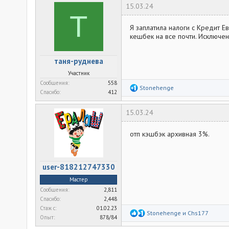
к
15.03.24
ц
Т
и
и
Я заплатила налоги с Кредит Е
:
кешбек на все почти. Исключен
таня-руднева
Участник
Сообщения
558
Р
Stonehenge
Спасибо
412
е
а
к
15.03.24
ц
и
и
отп кэшбэк архивная 3%.
:
user-818212747330
Мастер
Сообщения
2,811
Спасибо
2,448
Стаж c
01.02.23
Р
Stonehenge
и
Chs177
Опыт
878/84
е
а