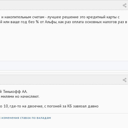
м и накопительным счетам - лучшее решение это кредитный карты с
 или ваще год без % от Альфы, как раз оплата основных налогов раз в
ой Тинькофф АА.
и милями но начисляют.
о 10, где-то на двоечке, с погоней за КБ завязал давно
 изменения ставок по вкладам