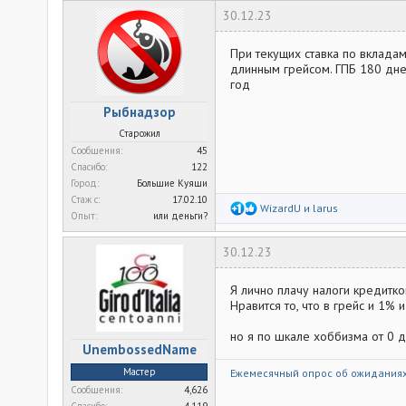
30.12.23
При текущих ставка по вклада
длинным грейсом. ГПБ 180 дней
год
Рыбнадзор
Старожил
Сообщения
45
Спасибо
122
Город
Большие Куяши
Стаж c
17.02.10
Р
WizardU
и
larus
Опыт
или деньги?
е
а
к
30.12.23
ц
и
и
Я лично плачу налоги кредитк
:
Нравится то, что в грейс и 1% 
но я по шкале хоббизма от 0 д
UnembossedName
Мастер
Ежемесячный опрос об ожиданиях
Сообщения
4,626
Спасибо
4,119