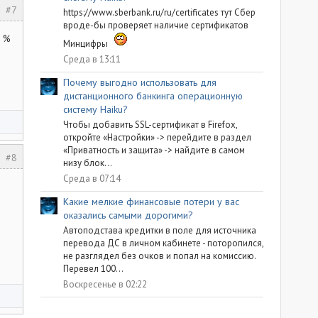
#7
https://www.sberbank.ru/ru/certificates тут Сбер
вроде-бы проверяет наличие сертификатов
5 %
Минцифры
Среда в 13:11
Почему выгодно использовать для
дистанционного банкинга операционную
систему Haiku?
Чтобы добавить SSL-сертификат в Firefox,
откройте «Настройки» -> перейдите в раздел
«Приватность и защита» -> найдите в самом
#8
низу блок...
Среда в 07:14
Какие мелкие финансовые потери у вас
оказались самыми дорогими?
Автоподстава кредитки в поле для источника
перевода ДС в личном кабинете - поторопился,
не разглядел без очков и попал на комиссию.
Перевел 100...
Воскресенье в 02:22