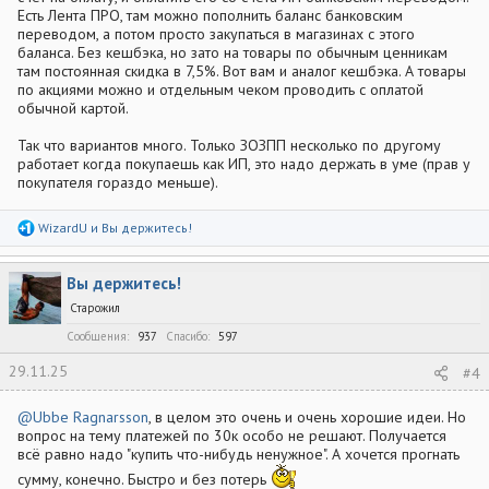
Есть Лента ПРО, там можно пополнить баланс банковским
переводом, а потом просто закупаться в магазинах с этого
баланса. Без кешбэка, но зато на товары по обычным ценникам
там постоянная скидка в 7,5%. Вот вам и аналог кешбэка. А товары
по акциями можно и отдельным чеком проводить с оплатой
обычной картой.
Так что вариантов много. Только ЗОЗПП несколько по другому
работает когда покупаешь как ИП, это надо держать в уме (прав у
покупателя гораздо меньше).
Р
WizardU
и
Вы держитесь!
е
а
к
Вы держитесь!
ц
и
Старожил
и
:
Сообщения
937
Спасибо
597
29.11.25
#4
@Ubbe Ragnarsson
, в целом это очень и очень хорошие идеи. Но
вопрос на тему платежей по 30к особо не решают. Получается
всё равно надо "купить что-нибудь ненужное". А хочется прогнать
сумму, конечно. Быстро и без потерь