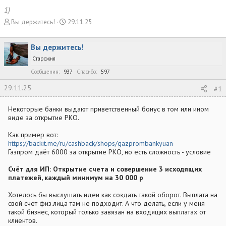
1)
А
Д
Вы держитесь!
29.11.25
в
а
т
т
Вы держитесь!
о
а
р
н
Старожил
т
а
Сообщения
937
Спасибо
597
е
ч
м
а
29.11.25
#1
ы
л
а
Некоторые банки выдают приветственный бонус в том или ином
виде за открытие РКО.
Как пример вот:
https://backit.me/ru/cashback/shops/gazprombankyuan
Газпром даёт 6000 за открытие РКО, но есть сложность - условие
Счёт для ИП: Открытие счета и совершение 3 исходящих
платежей, каждый минимум на 30 000 р
Хотелось бы выслушать идеи как создать такой оборот. Выплата на
свой счёт физ.лица там не подходит. А что делать, если у меня
такой бизнес, который только завязан на входящих выплатах от
клиентов.