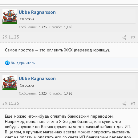
Ubbe Ragnarsson
Старожил
Сообщения
1,323
Спасибо
1,786
29.11.25
#2
Самое простое — это оплатить ЖКХ (перевод юрлицу).
Р
Вы держитесь!
е
а
к
Ubbe Ragnarsson
ц
и
Старожил
и
:
Сообщения
1,323
Спасибо
1,786
29.11.25
#3
Еще можно что-нибудь оплатить банковским переводом.
Например, пополнить счет в Я.Go для бизнеса, или купить что-
нибудь нужное во Всеинструменты через личный кабинет для ИП.
В целом, в крупных магазинах всегда можно попросить выставить
счет на оплату, и оплатить его со счета ИП банковским переводом.