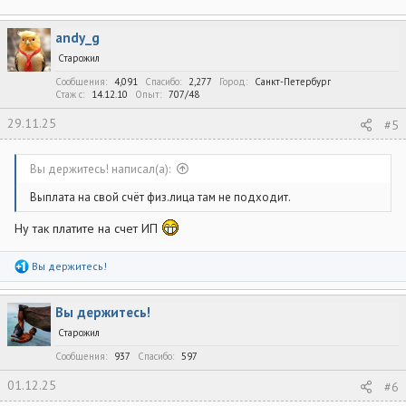
andy_g
Старожил
Сообщения
4,091
Спасибо
2,277
Город
Санкт-Петербург
Стаж c
14.12.10
Опыт
707/48
29.11.25
#5
Вы держитесь! написал(а):
Выплата на свой счёт физ.лица там не подходит.
Ну так платите на счет ИП
Р
Вы держитесь!
е
а
к
Вы держитесь!
ц
и
Старожил
и
:
Сообщения
937
Спасибо
597
01.12.25
#6