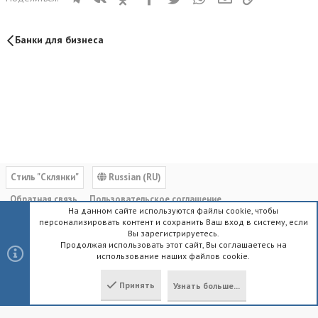
Банки для бизнеса
Cтиль "Склянки"
Russian (RU)
Обратная связь
Пользовательское соглашение
На данном сайте используются файлы cookie, чтобы
Политика конфиденциальности
Помощь
Главная
R
персонализировать контент и сохранить Ваш вход в систему, если
S
Вы зарегистрируетесь.
S
Продолжая использовать этот сайт, Вы соглашаетесь на
использование наших файлов cookie.
®
Community platform by XenForo
© 2010-2023 XenForo Ltd.
|
Style by
ThemeHouse
Принять
Узнать больше...
Локализация от
XenForo.Info
Сверху
Снизу