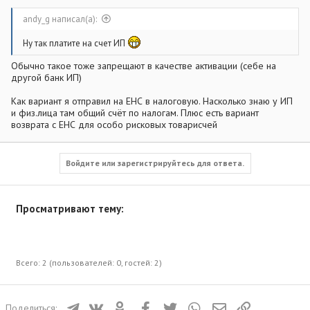
andy_g написал(а):
Ну так платите на счет ИП
Обычно такое тоже запрещают в качестве активации (себе на
другой банк ИП)
Как вариант я отправил на ЕНС в налоговую. Насколько знаю у ИП
и физ.лица там общий счёт по налогам. Плюс есть вариант
возврата с ЕНС для особо рисковых товарисчей
Войдите или зарегистрируйтесь для ответа.
Просматривают тему:
Всего: 2 (пользователей: 0, гостей: 2)
Телеграм
ВКонтакте
Одноклассники
Facebook
Twitter
WhatsApp
Электронная почта
Ссылка
Поделиться: