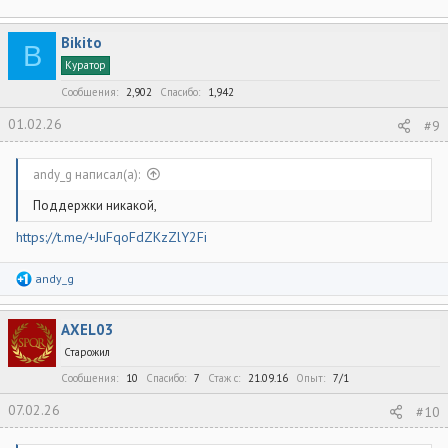
Bikito
B
Куратор
Сообщения
2,902
Спасибо
1,942
01.02.26
#9
andy_g написал(а):
Поддержки никакой,
https://t.me/+JuFqoFdZKzZlY2Fi
Р
andy_g
е
а
к
AXEL03
ц
и
Старожил
и
:
Сообщения
10
Спасибо
7
Стаж c
21.09.16
Опыт
7/1
07.02.26
#10