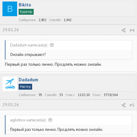
7) Есть виртуальные карты, поддержка Apple Pay/Google Pay
Bikito
B
8) без включения 3DS (3D Secure) для карты не получится
использовать карту для онлайн покупок
Куратор
Сообщения
2,902
Спасибо
1,942
29.01.26
#4
Dadadum написал(а):
Онлайн открывают?
Первый раз только лично. Продлять можно онлайн.
Dadadum
Мастер
Сообщения
95
Спасибо
33
Стаж c
11.02.10
Опыт
3759/164
29.01.26
#5
agilebox написал(а):
Первый раз только лично. Продлять можно онлайн.