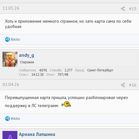
11.03.26
#15
Хоть и приложение немного странное, но зато карта сама по себе
удобная
Р
Bikito
е
а
к
andy_g
ц
и
Старожил
и
:
Сообщения
4,091
Спасибо
2,277
Город
Санкт-Петербург
Стаж c
14.12.10
Опыт
707/48
01.04.26
#16
Перевыпущенная карта пришла, успешно разблокировал через
поддержку в ЛС телеграмм
Р
Bikito
е
а
к
Ариана Лапшина
ц
А