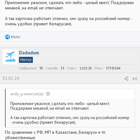
Приложение ужасное, сделать что-либо - целый квест. Поддержки
никакой, на email не отвечают.
А так карточка работает отлично, смс сразу на российский номер -
очень удобно (привет беларусам).
Р
Bikito
е
а
к
Dadadum
ц
и
Мастер
и
:
Сообщения
95
Спасибо
33
Стаж c
11.02.10
Опыт
3759/164
01.02.26
#8
andy_g написал(а):
Приложение ужасное, сделать что-либо - целый квест.
Поддержки никакой, на email не отвечают.
А так карточка работает отлично, смс сразу на российский номер
- очень удобно (привет беларусам).
По сравнению с РФ, МП в Казахстане, Беларуси и тп
убожественные