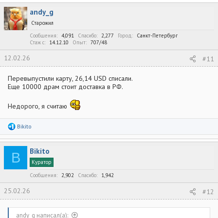
к
andy_g
ц
и
Старожил
и
:
Сообщения
4,091
Спасибо
2,277
Город
Санкт-Петербург
Стаж c
14.12.10
Опыт
707/48
12.02.26
#11
Перевыпустили карту, 26,14 USD списали.
Еще 10000 драм стоит доставка в РФ.
Недорого, я считаю
Р
Bikito
е
а
к
Bikito
ц
B
и
Куратор
и
:
Сообщения
2,902
Спасибо
1,942
25.02.26
#12
andy_g написал(а):