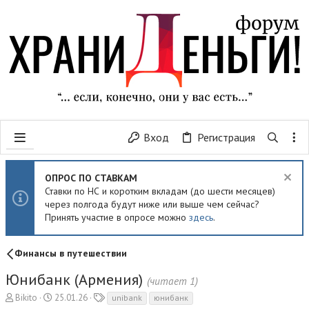
Вход
Регистрация
ОПРОС ПО СТАВКАМ
Ставки по НС и коротким вкладам (до шести месяцев)
через полгода будут ниже или выше чем сейчас?
Принять участие в опросе можно
здесь
.
Финансы в путешествии
Юнибанк (Армения)
(читает 1)
А
Д
Т
Bikito
25.01.26
unibank
юнибанк