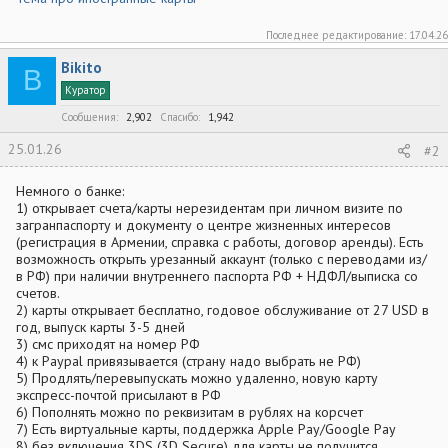
Последнее редактирование:
17.04.26
Bikito
B
Куратор
Сообщения
2,902
Спасибо
1,942
25.01.26
#2
Немного о банке:
1) открывает счета/карты нерезидентам при личном визите по
загранпаспорту и документу о центре жизненных интересов
(регистрация в Армении, справка с работы, договор аренды). Есть
возможность открыть урезанный аккаунт (только с переводами из/
в РФ) при наличии внутреннего паспорта РФ + НДФЛ/выписка со
счетов.
2) карты открывает бесплатно, годовое обслуживание от 27 USD в
год, выпуск карты 3-5 дней
3) смс приходят на номер РФ
4) к Paypal привязывается (страну надо выбрать не РФ)
5) Продлять/перевыпускать можно удаленно, новую карту
экспресс-почтой присылают в РФ
6) Пополнять можно по реквизитам в рублях на корсчет
7) Есть виртуальные карты, поддержка Apple Pay/Google Pay
8) без включения 3DS (3D Secure) для карты не получится