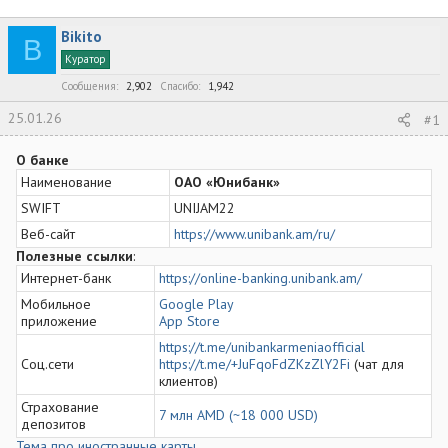
в
а
е
т
т
г
Bikito
о
а
и
B
р
н
Куратор
т
а
Сообщения
2,902
Спасибо
1,942
е
ч
м
а
25.01.26
#1
ы
л
а
О банке
Наименование
ОАО «Юнибанк»
SWIFT
UNIJAM22
Веб-сайт
https://www.unibank.am/ru/
Полезные ссылки
:
Интернет-банк
https://online-banking.unibank.am/
Мобильное
Google Play
приложение
App Store
https://t.me/unibankarmeniaofficial
Соц.сети
https://t.me/+JuFqoFdZKzZlY2Fi
(чат для
клиентов)
Страхование
7 млн AMD (~18 000 USD)
депозитов
Тема про иностранные карты