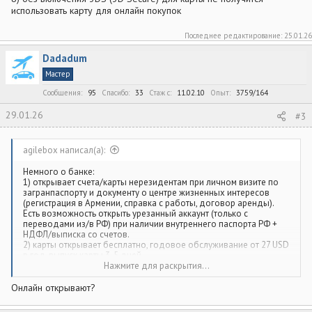
использовать карту для онлайн покупок
Последнее редактирование:
25.01.26
Dadadum
Мастер
Сообщения
95
Спасибо
33
Стаж c
11.02.10
Опыт
3759/164
29.01.26
#3
agilebox написал(а):
Немного о банке:
1) открывает счета/карты нерезидентам при личном визите по
загранпаспорту и документу о центре жизненных интересов
(регистрация в Армении, справка с работы, договор аренды).
Есть возможность открыть урезанный аккаунт (только с
переводами из/в РФ) при наличии внутреннего паспорта РФ +
НДФЛ/выписка со счетов.
2) карты открывает бесплатно, годовое обслуживание от 27 USD
в год, выпуск карты 3-5 дней
3) смс приходят на номер РФ
Нажмите для раскрытия...
4) к Paypal привязывается (страну надо выбрать не РФ)
5) Продлять/перевыпускать можно удаленно, новую карту
Онлайн открывают?
экспресс-почтой присылают в РФ
6) Пополнять можно по реквизитам в рублях на корсчет