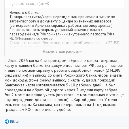
agilebox написал(а):
Немного о банке:
1) открывает счета/карты нерезидентам при личном визите по
загранпаспорту и документу о центре жизненных интересов
(регистрация в Армении, справка с работы, договор аренды).
Есть возможность открыть урезанный аккаунт (только с
переводами из/в РФ) при наличии внутреннего паспорта РФ +
НДФЛ/выписка со счетов.
2) карты открывает бесплатно, годовое обслуживание от 27 USD
в год, выпуск карты 3-5 дней
3) смс приходят на номер РФ
Нажмите для раскрытия...
4) к Paypal привязывается (страну надо выбрать не РФ)
5) Продлять/перевыпускать можно удаленно, новую карту
в Июле 2025 когда был проездом в Ереване как раз открывал
экспресс-почтой присылают в РФ
карту в данном банке. (из документов паспорт РФ , загран паспорт
6) Пополнять можно по реквизитам в рублях на корсчет
и еще попросили справку с работы с заработной платой (2 НДФЛ
7) Есть виртуальные карты, поддержка Apple Pay/Google Pay
скидывал им) и выписку со счета Российского банка, чтобы видеть
8) без включения 3DS (3D Secure) для карты не получится
мои доходы. (тоже скинул выписку с карты куда з.п. приходит)
использовать карту для онлайн покупок
Банковская карта изготавливается 5 -10 рабочих дней... я был
проездом и на обратной дороге через 2 недели карту забрал.
Эти 2 момента важно учесть (что карта не моментальная и что еще
подтверждение доходов запросят) ... Картой доволен. У меня
есть еще карты Казахстана, там теперь только на 1 год выдают
гражданам РФ, что не очень удобно.
Р
Bikito
е
а