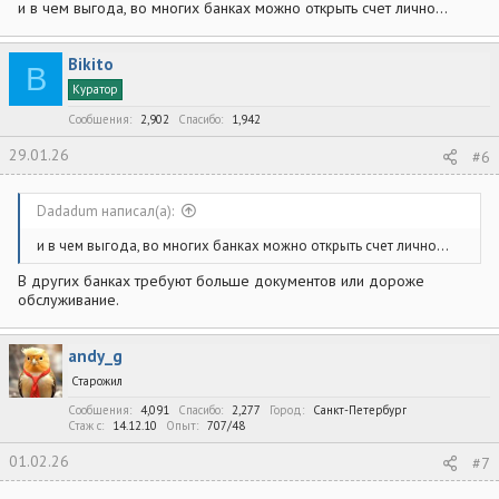
и в чем выгода, во многих банках можно открыть счет лично...
Bikito
B
Куратор
Сообщения
2,902
Спасибо
1,942
29.01.26
#6
Dadadum написал(а):
и в чем выгода, во многих банках можно открыть счет лично...
В других банках требуют больше документов или дороже
обслуживание.
andy_g
Старожил
Сообщения
4,091
Спасибо
2,277
Город
Санкт-Петербург
Стаж c
14.12.10
Опыт
707/48
01.02.26
#7