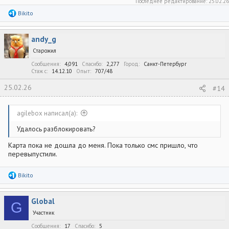
Последнее редактирование:
25.02.26
Р
Bikito
е
а
к
andy_g
ц
и
Старожил
и
:
Сообщения
4,091
Спасибо
2,277
Город
Санкт-Петербург
Стаж c
14.12.10
Опыт
707/48
25.02.26
#14
agilebox написал(а):
Удалось разблокировать?
Карта пока не дошла до меня. Пока только смс пришло, что
перевыпустили.
Р
Bikito
е
а
к
Global
ц
G
и
Участник
и
:
Сообщения
17
Спасибо
5