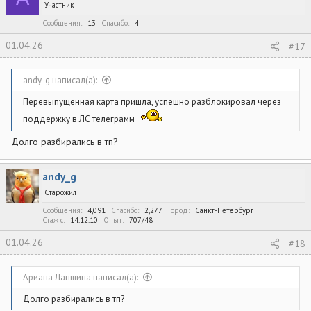
и
Участник
и
:
Сообщения
13
Спасибо
4
01.04.26
#17
andy_g написал(а):
Перевыпущенная карта пришла, успешно разблокировал через
поддержку в ЛС телеграмм
Долго разбирались в тп?
andy_g
Старожил
Сообщения
4,091
Спасибо
2,277
Город
Санкт-Петербург
Стаж c
14.12.10
Опыт
707/48
01.04.26
#18
Ариана Лапшина написал(а):
Долго разбирались в тп?