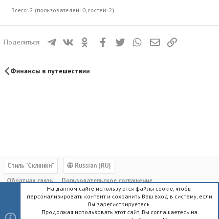
Всего: 2 (пользователей: 0, гостей: 2)
Телеграм
ВКонтакте
Одноклассники
Facebook
Twitter
WhatsApp
Электронная почта
Ссылка
Поделиться:
Финансы в путешествии
Cтиль "Склянки"
Russian (RU)
Обратная связь
Пользовательское соглашение
На данном сайте используются файлы cookie, чтобы
Политика конфиденциальности
Помощь
Главная
R
персонализировать контент и сохранить Ваш вход в систему, если
S
Вы зарегистрируетесь.
S
Продолжая использовать этот сайт, Вы соглашаетесь на