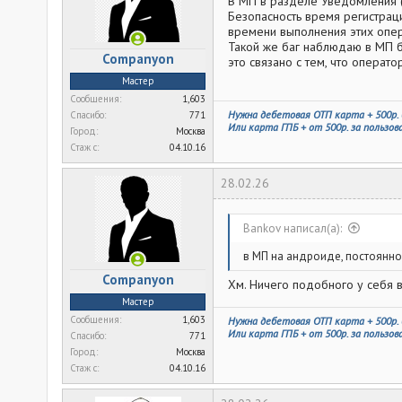
В МП в разделе Уведомления 
Безопасность время регистрац
времени выполнения этих опера
Такой же баг наблюдаю в МП б
Companyon
это связано с тем, что операт
Мастер
Сообщения
1,603
Нужна дебетовая ОТП карта + 500р. 
Спасибо
771
Или карта ГПБ + от 500р. за пользо
Город
Москва
Стаж c
04.10.16
28.02.26
Bankov написал(а):
в МП на андроиде, постоянно
Companyon
Хм. Ничего подобного у себя в
Мастер
Сообщения
1,603
Нужна дебетовая ОТП карта + 500р. 
Или карта ГПБ + от 500р. за пользо
Спасибо
771
Город
Москва
Стаж c
04.10.16