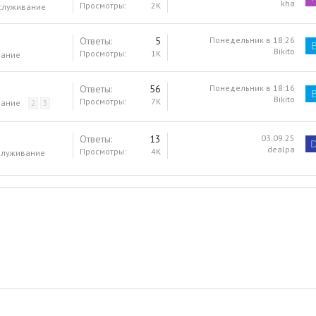
kha
Просмотры
2K
служивание
Ответы
5
Понедельник в 18:26
Bikito
Просмотры
1K
вание
Ответы
56
Понедельник в 18:16
Bikito
Просмотры
7K
вание
2
3
Ответы
13
03.09.25
dealpa
Просмотры
4K
служивание
ная почта
лка