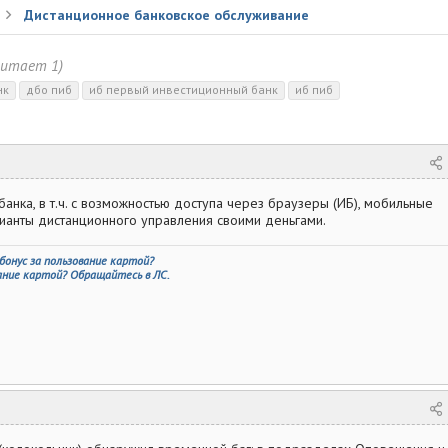
Дистанционное банковское обслуживание
читает 1)
нк
дбо пиб
иб первый инвестиционный банк
иб пиб
нка, в т.ч. с возможностью доступа через браузеры (ИБ), мобильные
ианты дистанционного управления своими деньгами.
бонус за пользование картой?
вание картой? Обращайтесь в ЛС.