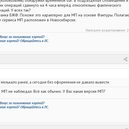
(колокольчик) обнаружил временной баг: в подразделах Оповещения и
ии операций сдвинуто на 4 часа вперёд относительно фактического
ций. У всех так?
анка БЖФ. Похоже это характерно для МП на основе Фактуры. Полага
ор сервиса МП расположен в Новосибирске.
Последнее редактирование:
2
бонус за пользование картой?
вание картой? Обращайтесь в ЛС.
 мелькало ранее, а сегодня без оформления не давало вывести
 МП не наблюдал. Всё как обычно. У Вас какая версия МП?
бонус за пользование картой?
вание картой? Обращайтесь в ЛС.