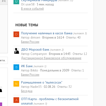
Сертификаты Минцифры
(читают 12)
#4
U
От: user58
5 мин. назад
В курсе событий
НОВЫЕ ТЕМЫ
Получение наличных в кассе банка
(читают 3)
D
Автор: dimsen
Вторник в 16:14
Ответы: 40
Банки России
ДБО Морской банк
(читают 2)
Автор: Companyon
Вторник в 14:43
Ответы: 12
Дистанционное банковское обслуживание
ета.
ИК Банк
(читает 1)
B
Автор: Bikito
Понедельник в 20:09
Ответы: 1
Банки России
Размышления о "пылесосах"
N
Автор: Nadin55
02.08.26
Ответы: 32
Беседка
ОТП Карта - проблемы с бесконтактной
A
оплатой
(читают 3)
K