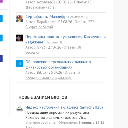
Автор: avtomag62
02.08.26
Ответы: 78
Дебетовые карты
Сертификаты Минцифры
(читают 12)
B
Автор: ЛараКрофт
02.08.26
Ответы: 272
В курсе событий
Пересылка золотого украшения. Как лучше и
B
надёжнее?
(читает 1)
Автор: GR23
27.07.26
Ответы: 38
Беседка
D
Обновление персональных данных в
B
финансовых организациях
Автор: Bikito
26.07.26
Ответы: 3
Юридическая консультация
НОВЫЕ ЗАПИСИ БЛОГОВ
Индекс настроения вкладчика (август 2026)
Предыдущие опросы и их результаты
Количество значимых голосов: 76...
UnembossedName
Обновлено:
Вторник в 19:42
1 мин.