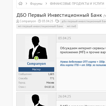
Форумы
ФИНАНСОВЫЕ ПРОДУКТЫ И УСЛУГИ
ДБО Первый Инвестиционный Банк
(
А
Д
Т
Companyon
03.04.25
дбо первый инвестиционный ба
в
а
е
мп первый инвестиционный банк
мп пиб
т
т
г
о
а
и
р
н
03.04.25
т
а
е
ч
Обсуждаем интернет-сервисы ба
м
а
приложения (МП) и прочие вар
ы
л
а
Нужна дебетовая ОТП карта + 500р. 
Companyon
Или карта ГПБ + от 500р. за пользо
Мастер
Сообщения
1,603
Спасибо
771
Город
Москва
Стаж c
04.10.16
26.04.25