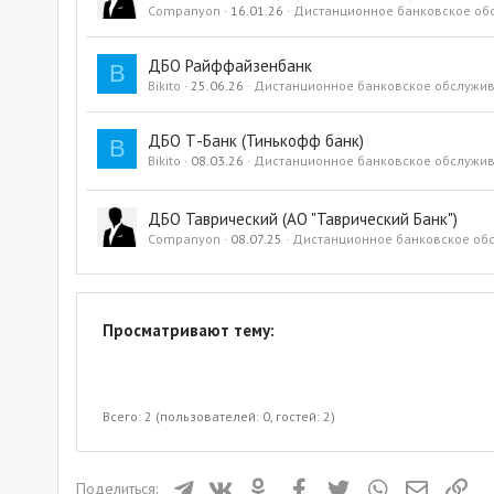
Companyon
16.01.26
Дистанционное банковское об
ДБО Райффайзенбанк
B
Bikito
25.06.26
Дистанционное банковское обслужи
ДБО Т-Банк (Тинькофф банк)
B
Bikito
08.03.26
Дистанционное банковское обслужи
ДБО Таврический (АО "Таврический Банк")
Companyon
08.07.25
Дистанционное банковское об
Просматривают тему:
Всего: 2 (пользователей: 0, гостей: 2)
Телеграм
ВКонтакте
Одноклассники
Facebook
Twitter
WhatsApp
Электрон
Ссы
Поделиться: