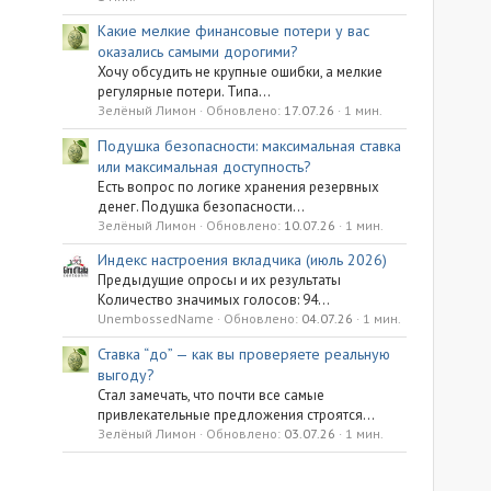
Какие мелкие финансовые потери у вас
оказались самыми дорогими?
Хочу обсудить не крупные ошибки, а мелкие
регулярные потери. Типа...
Зелёный Лимон
Обновлено:
17.07.26
1 мин.
Подушка безопасности: максимальная ставка
или максимальная доступность?
Есть вопрос по логике хранения резервных
денег. Подушка безопасности...
Зелёный Лимон
Обновлено:
10.07.26
1 мин.
Индекс настроения вкладчика (июль 2026)
Предыдущие опросы и их результаты
Количество значимых голосов: 94...
UnembossedName
Обновлено:
04.07.26
1 мин.
Ставка “до” — как вы проверяете реальную
выгоду?
Стал замечать, что почти все самые
привлекательные предложения строятся...
Зелёный Лимон
Обновлено:
03.07.26
1 мин.