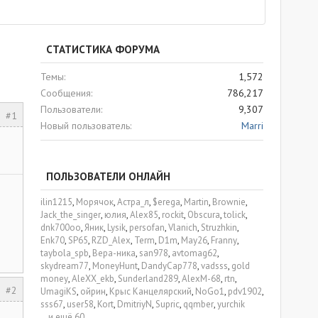
СТАТИСТИКА ФОРУМА
Темы
1,572
Сообщения
786,217
Пользователи
9,307
#1
Новый пользователь
Marri
ПОЛЬЗОВАТЕЛИ ОНЛАЙН
ilin1215
Морячок
Астра_л
$erega
Martin
Brownie
Jack_the_singer
юлия
Alex85
rockit
Obscura
tolick
dnk700oo
Яник
Lysik
persofan
Vlanich
Struzhkin
Enk70
SP65
RZD_Alex
Term
D1m
May26
Franny
taybola_spb
Вера-ника
san978
avtomag62
skydream77
MoneyHunt
DandyCap778
vadsss
gold
money
AleXX_ekb
Sunderland289
AlexM-68
rtn
#2
UmagiKS
ойрин
Крыс Канцелярский
NoGo1
pdv1902
sss67
user58
Kort
DmitriyN
Supric
qqmber
yurchik
...и ещё 60.