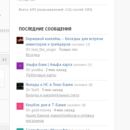
Всего: 693 (пользователей: 110, гостей: 583)
ю
ПОСЛЕДНИЕ СООБЩЕНИЯ
6.04.25
Биржевой коктейль – беседка для встречи
инвесторов и трейдеров
(читают 13)
От: Jack_the_singer
Только что
Беседка
#3
Альфа-Банк | Альфа-карта
(читают 25)
Y
От: youkka
2 мин. назад
Дебетовые карты
Вклады и НС в Локо Банке
(читают 38)
От: YuriS
3 мин. назад
Вклады и накопительные счета
Кешбэк дня в Т-Банке
(читают 28)
G
От: gold money
4 мин. назад
Акции банков, маркетплейсов и сетевых
магазинов