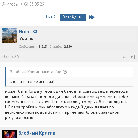
А
Д
Игорь Ф
03.03.25
в
а
т
т
Last
1 из 2
Вперёд
о
а
р
н
Игорь Ф
т
а
е
ч
Участник
м
а
Сообщения
5,213
Спасибо
2,850
ы
л
а
03.03.25
#1
Злобный Критик написал(а):
Это нагнетание истерии!
может быть.Когда у тебя один банк и ты совершаешь переводы
не чаще 1 раза в неделю да еще небольшими суммами то тебе
кажется и все так живут.Нет Есть люди у которых банков дцать и
НС пара тройка и они абсолютно каждый день делает по
несколько переводов.Вот им и прилетают блоки с завидной
регулярностью
Злобный Критик