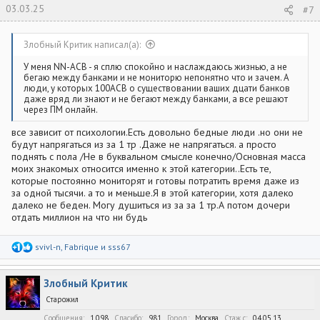
03.03.25
#7
Злобный Критик написал(а):
У меня NN-АСВ - я сплю спокойно и наслаждаюсь жизнью, а не
бегаю между банками и не мониторю непонятно что и зачем. А
люди, у которых 100АСВ о существовании ваших дцати банков
даже вряд ли знают и не бегают между банками, а все решают
через ПМ онлайн.
все зависит от психологии.Есть довольно бедные люди .но они не
будут напрягаться из за 1 тр .Даже не напрягаться. а просто
поднять с пола /Не в буквальном смысле конечно/Основная масса
моих знакомых относится именно к этой категории..Есть те,
которые постоянно мониторят и готовы потратить время даже из
за одной тысячи. а то и меньше.Я в этой категории, хотя далеко
далеко не беден. Могу душиться из за за 1 тр.А потом дочери
отдать миллион на что ни будь
Р
svivl-n
,
Fabrique
и
sss67
е
а
к
Злобный Критик
ц
и
Старожил
и
:
Сообщения
1,098
Спасибо
981
Город
Москва
Стаж c
04.05.13