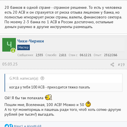
20 банков в одной стране - странное решение. То есть у человека
есть 20 АСВ и он страхуется от риска отзыва лицензии у банка, но
полностью игнорирует риски страны, валюты, финансового сектора.
По моему 2-3 банка по 1 АСВ в России достаточно, остальные
деньги разумно в другие инструменты размещать.
Чики-Чирики
Ч
Мастер
Сообщения
2,555
Спасибо
2,611
Стаж c
06.12.21
Опыт
2312/266
05.03.25
#19
G.M.B. написал(а):
когда у тебя 100 АСВ - приходится тяжко пахать
Ой! Я бы так попахала
Пошли мне, Вселенная, 100 АСВ! Можно и 50
А то тут мониторишь и пашешь ради того, чтоб хоть сотню-другую
рублей (не тысяч!) выгадать.
Р
Mavr1
и
AlexM-68