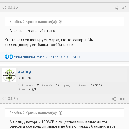
03.03.25
#9
Злобный Критик написал(а):
А зачем вам дцать банков?
Кто то коллекционирует марки, кто то купюры. Мы
коллекционируем банки - хобби такое. )
Р
Чики-Чирики
,
Iva55
,
APK12345
и 3 других
е
а
к
otzhig
ц
и
Участник
и
:
Сообщения
25
Спасибо
12
Город
Юг
Стаж c
12.10.12
Опыт
339/11
04.03.25
#10
Злобный Критик написал(а):
А люди, у которых 100АСВ о существовании ваших дцати
банков даже вряд ли знают и не бегают между банками, а все