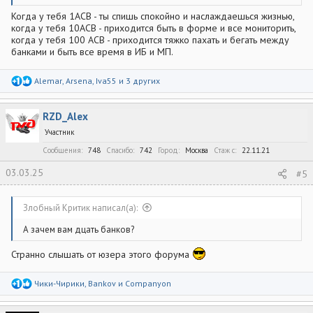
Когда у тебя 1АСВ - ты спишь спокойно и наслаждаешься жизнью,
когда у тебя 10АСВ - приходится быть в форме и все мониторить,
когда у тебя 100 АСВ - приходится тяжко пахать и бегать между
банками и быть все время в ИБ и МП.
Р
Alemar
,
Arsena
,
Iva55
и 3 других
е
а
к
RZD_Alex
ц
и
Участник
и
:
Сообщения
748
Спасибо
742
Город
Москва
Стаж c
22.11.21
03.03.25
#5
Злобный Критик написал(а):
А зачем вам дцать банков?
Странно слышать от юзера этого форума
Р
Чики-Чирики
,
Bankov
и
Companyon
е
а
к