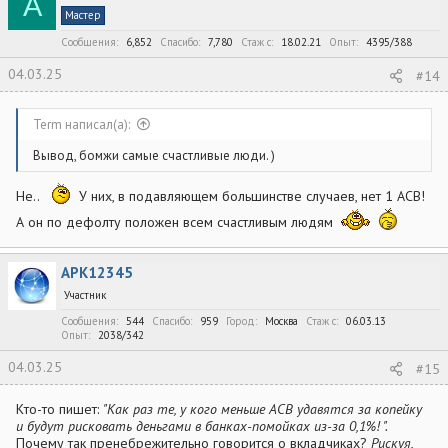
A
Мастер
Сообщения
6,852
Спасибо
7,780
Стаж c
18.02.21
Опыт
4395/388
04.03.25
#14
Term написал(а):
Вывод, бомжи самые счастливые люди. )
Не..
У них, в подавляющем большинстве случаев, нет 1 АСВ!
А он по дефолту положен всем счастливым людям
APK12345
Участник
Сообщения
544
Спасибо
959
Город
Москва
Стаж c
06.03.13
Опыт
2038/342
04.03.25
#15
Кто-то пишет:
"Как раз те, у кого меньше АСВ удавятся за копейку
и будут рисковать деньгами в банках-помойках из-за 0,1%! ".
Почему так пренебрежительно говорится о вкладчиках?
Рискуя
,