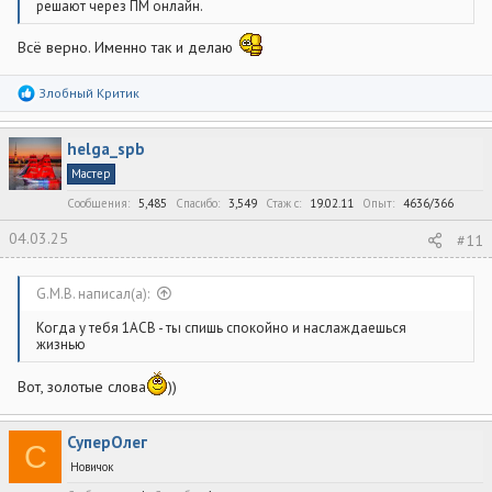
решают через ПМ онлайн.
Всё верно. Именно так и делаю
Р
Злобный Критик
е
а
к
helga_spb
ц
и
Мастер
и
:
Сообщения
5,485
Спасибо
3,549
Стаж c
19.02.11
Опыт
4636/366
04.03.25
#11
G.M.B. написал(а):
Когда у тебя 1АСВ - ты спишь спокойно и наслаждаешься
жизнью
Вот, золотые слова
))
СуперОлег
С
Новичок