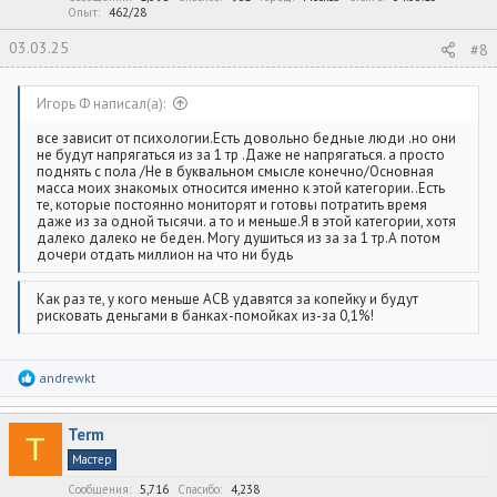
Опыт
462/28
03.03.25
#8
Игорь Ф написал(а):
все зависит от психологии.Есть довольно бедные люди .но они
не будут напрягаться из за 1 тр .Даже не напрягаться. а просто
поднять с пола /Не в буквальном смысле конечно/Основная
масса моих знакомых относится именно к этой категории..Есть
те, которые постоянно мониторят и готовы потратить время
даже из за одной тысячи. а то и меньше.Я в этой категории, хотя
далеко далеко не беден. Могу душиться из за за 1 тр.А потом
дочери отдать миллион на что ни будь
Как раз те, у кого меньше АСВ удавятся за копейку и будут
рисковать деньгами в банках-помойках из-за 0,1%!
Р
andrewkt
е
а
к
Term
ц
T
и
Мастер
и
:
Сообщения
5,716
Спасибо
4,238