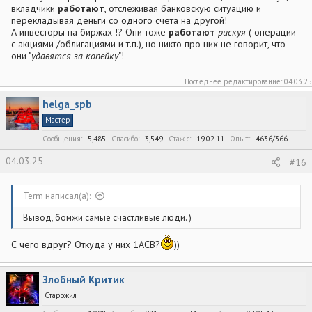
вкладчики
работают
, отслеживая банковскую ситуацию и
перекладывая деньги со одного счета на другой!
А инвесторы на биржах !? Они тоже
работают
рискуя
( операции
с акциями /облигациями и т.п.), но никто про них не говорит, что
они "
удавятся за копейку
"!
Последнее редактирование:
04.03.25
helga_spb
Мастер
Сообщения
5,485
Спасибо
3,549
Стаж c
19.02.11
Опыт
4636/366
04.03.25
#16
Term написал(а):
Вывод, бомжи самые счастливые люди. )
С чего вдруг? Откуда у них 1АСВ?
))
Злобный Критик
Старожил