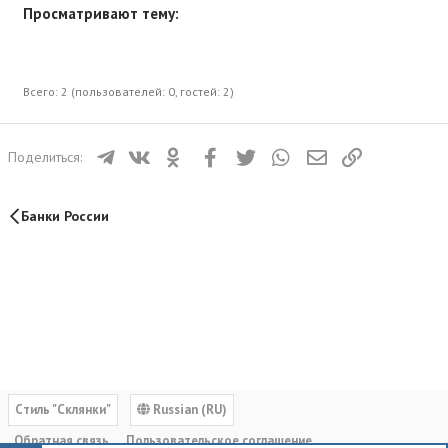
Просматривают тему:
Всего: 2 (пользователей: 0, гостей: 2)
Телеграм
ВКонтакте
Одноклассники
Facebook
Twitter
WhatsApp
Электронная почта
Ссылка
Поделиться:
Банки России
Cтиль "Склянки"
Russian (RU)
Обратная связь
Пользовательское соглашение