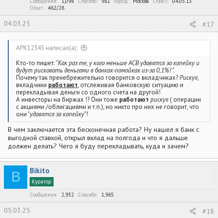
Сообщения
1,098
Спасибо
981
Город
Москва
Стаж c
04.05.13
Опыт
462/28
04.03.25
#17
APK12345 написал(а):
Кто-то пишет:
"Как раз те, у кого меньше АСВ удавятся за копейку и
будут рисковать деньгами в банках-помойках из-за 0,1%! ".
Почему так пренебрежительно говорится о вкладчиках?
Рискуя
,
вкладчики
работают
, отслеживая банковскую ситуацию и
перекладывая деньги со одного счета на другой!
А инвесторы на биржах !? Они тоже
работают
рискуя
( операции
с акциями /облигациями и т.п.), но никто про них не говорит, что
они "
удавятся за копейку
"!
В чем заключается эта бесконечная работа? Ну нашел я банк с
выгодной ставкой, открыл вклад на полгода и что я дальше
должен делать? Чего я буду перекладывать, куда и зачем?
Bikito
B
Куратор
Сообщения
2,932
Спасибо
1,965
05.03.25
#18