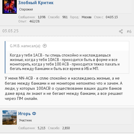
Злобный Критик
ц
и
Старожил
и
:
Сообщения
1,098
Спасибо
981
Город
Москва
Стаж c
04.05.13
Опыт
462/28
03.03.25
#6
G.M.B. написал(а):
Когда у тебя 1АСВ - ты спишь спокойно и наслаждаешься
жизнью, когда у тебя 10АСВ - приходится быть в форме и все
мониторить, когда у тебя 100 АСВ - приходится тяжко пахать и
бегать между банками и быть все время в ИБ и МП.
У меня NN-АСВ - я сплю спокойно и наслаждаюсь жизнью, а не
бегаю между банками и не мониторю непонятно что и зачем. А
люди, у которых 100АСВ о существовании ваших дцати банков
даже вряд ли знают и не бегают между банками, а все решают
через ПМ онлайн.
Игорь Ф
Участник
Сообщения
5,213
Спасибо
2,850