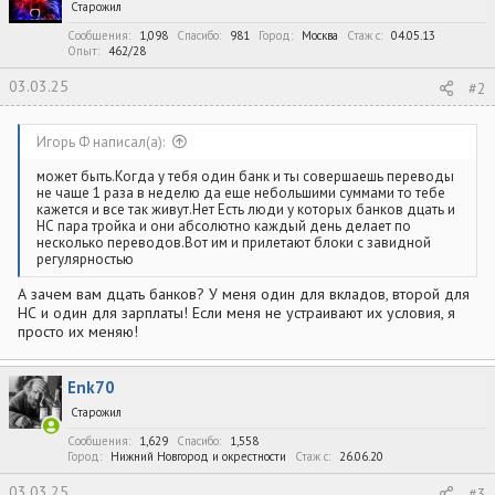
Старожил
Сообщения
1,098
Спасибо
981
Город
Москва
Стаж c
04.05.13
Опыт
462/28
03.03.25
#2
Игорь Ф написал(а):
может быть.Когда у тебя один банк и ты совершаешь переводы
не чаще 1 раза в неделю да еще небольшими суммами то тебе
кажется и все так живут.Нет Есть люди у которых банков дцать и
НС пара тройка и они абсолютно каждый день делает по
несколько переводов.Вот им и прилетают блоки с завидной
регулярностью
А зачем вам дцать банков? У меня один для вкладов, второй для
НС и один для зарплаты! Если меня не устраивают их условия, я
просто их меняю!
Enk70
Старожил
Сообщения
1,629
Спасибо
1,558
Город
Нижний Новгород и окрестности
Стаж c
26.06.20
03.03.25
#3