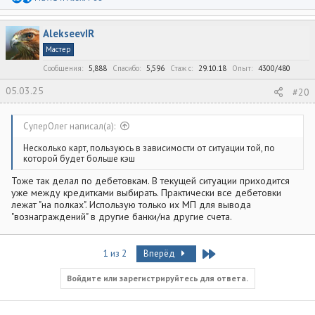
е
а
к
AlekseevIR
ц
и
Мастер
и
:
Сообщения
5,888
Спасибо
5,596
Стаж c
29.10.18
Опыт
4300/480
05.03.25
#20
СуперОлег написал(а):
Несколько карт, пользуюсь в зависимости от ситуации той, по
которой будет больше кэш
Тоже так делал по дебетовкам. В текущей ситуации приходится
уже между кредитками выбирать. Практически все дебетовки
лежат "на полках". Использую только их МП для вывода
"вознаграждений" в другие банки/на другие счета.
Last
1 из 2
Вперёд
Войдите или зарегистрируйтесь для ответа.