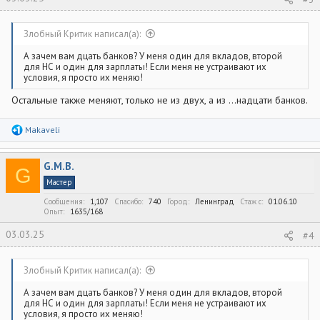
Злобный Критик написал(а):
А зачем вам дцать банков? У меня один для вкладов, второй
для НС и один для зарплаты! Если меня не устраивают их
условия, я просто их меняю!
Остальные также меняют, только не из двух, а из ...надцати банков.
Р
Makaveli
е
а
к
G.M.B.
ц
G
и
Мастер
и
:
Сообщения
1,107
Спасибо
740
Город
Ленинград
Стаж c
01.06.10
Опыт
1635/168
03.03.25
#4
Злобный Критик написал(а):
А зачем вам дцать банков? У меня один для вкладов, второй
для НС и один для зарплаты! Если меня не устраивают их
условия, я просто их меняю!