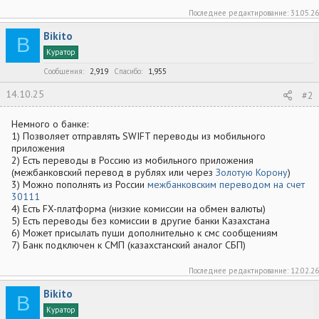
Последнее редактирование:
31.05.26
Bikito
B
Куратор
Сообщения
2,919
Спасибо
1,955
14.10.25
#2
Немного о банке:
1) Позволяет отправлять SWIFT переводы из мобильного
приложения
2) Есть переводы в Россию из мобильного приложения
(межбанковский перевод в рублях или через
Золотую Корону
)
3) Можно пополнять из России
межбанковским переводом на счет
30111
4) Есть FX-платформа (низкие комиссии на обмен валюты)
5) Есть переводы без комиссии в другие банки Казахстана
6) Может присылать пуши дополнительно к смс сообщениям
7) Банк подключен к СМП (казахстанский аналог СБП)
Последнее редактирование:
12.02.26
Bikito
B
Куратор