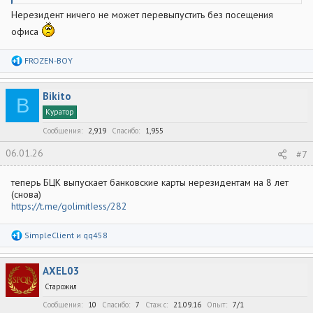
Нерезидент ничего не может перевыпустить без посещения
офиса
Р
FROZEN-BOY
е
а
к
Bikito
ц
B
и
Куратор
и
:
Сообщения
2,919
Спасибо
1,955
06.01.26
#7
теперь БЦК выпускает банковские карты нерезидентам на 8 лет
(снова)
https://t.me/golimitIess/282
Р
SimpleClient
и
qq458
е
а
к
AXEL03
ц
и
Старожил
и
:
Сообщения
10
Спасибо
7
Стаж c
21.09.16
Опыт
7/1