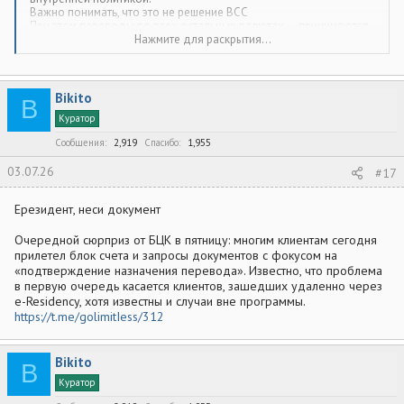
Важно понимать, что это не решение BCC
При этом переводы во всех остальных валютах — принимаются
и проводятся в штатном режиме.
Нажмите для раскрытия...
Рекомендую рассмотреть альтернативные варианты перевода,
например по Western Union.
SWIFT переводы в евро все...
Bikito
B
Куратор
UPD подсказывают что фунты стерлингов тоже все
Сообщения
2,919
Спасибо
1,955
Говорят, казахи стали маркировать российских граждан вне
зависимости от резиденства в SWIFTовках RU и банки-
03.07.26
#17
корреспонденты один за другим блокируют платежи.
Ерезидент, неси документ
Очередной сюрприз от БЦК в пятницу: многим клиентам сегодня
прилетел блок счета и запросы документов с фокусом на
«подтверждение назначения перевода». Известно, что проблема
в первую очередь касается клиентов, зашедших удаленно через
e-Residency, хотя известны и случаи вне программы.
https://t.me/golimitIess/312
Bikito
B
Куратор