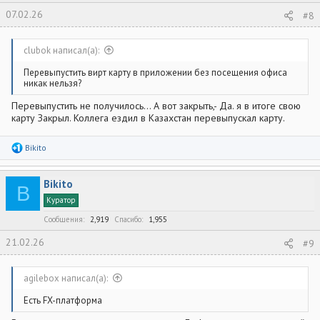
07.02.26
#8
clubok написал(а):
Перевыпустить вирт карту в приложении без посещения офиса
никак нельзя?
Перевыпустить не получилось... А вот закрыть,- Да. я в итоге свою
карту Закрыл. Коллега ездил в Казахстан перевыпускал карту.
Р
Bikito
е
а
к
Bikito
ц
B
и
Куратор
и
:
Сообщения
2,919
Спасибо
1,955
21.02.26
#9
agilebox написал(а):
Есть FX-платформа