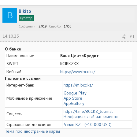
в
а
е
т
т
г
Bikito
о
а
и
B
р
н
Куратор
т
а
Сообщения
2,919
Спасибо
1,955
е
ч
м
а
14.10.25
#1
ы
л
а
О банке
Наименование
Банк ЦентрКредит
SWIFT
KCJBKZKX
Веб-сайт
https://www.bcc.kz/
Полезные ссылки
:
Интернет-банк
https://m.bcc.kz/
Google Play
Мобильное приложение
App Store
AppGallery
https://t.me/BCCKZ_Journal
Соц.сети
Неофициальный чат клиентов
Страхование депозитов
5 млн KZT (~10 000 USD)
Тема про иностранные карты