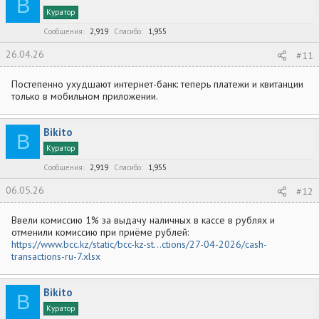
B
Куратор
Сообщения
2,919
Спасибо
1,955
26.04.26
#11
Постепенно ухудшают интернет-банк: теперь платежи и квитанции
только в мобильном приложении.
Bikito
B
Куратор
Сообщения
2,919
Спасибо
1,955
06.05.26
#12
Ввели комиссию 1% за выдачу наличных в кассе в рублях и
отменили комиссию при приёме рублей:
https://www.bcc.kz/static/bcc-kz-st...ctions/27-04-2026/cash-
transactions-ru-7.xlsx
Bikito
B
Куратор