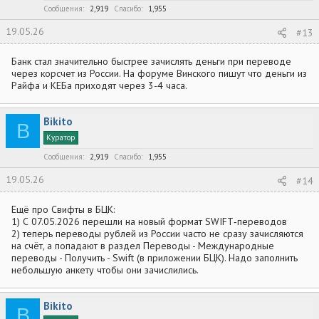
Сообщения
2,919
Спасибо
1,955
19.05.26
#13
Банк стал значительно быстрее зачислять деньги при переводе
через корсчет из России. На форуме Винского пишут что деньги из
Райфа и КЕБа приходят через 3-4 часа.
Bikito
B
Куратор
Сообщения
2,919
Спасибо
1,955
19.05.26
#14
Ещё про Свифты в БЦК:
1) С 07.05.2026 перешли на новый формат SWIFT‑переводов
2) теперь переводы рублей из России часто не сразу зачисляются
на счёт, а попадают в раздел Переводы - Международные
переводы - Получить - Swift (в приложении БЦК). Надо заполнить
небольшую анкету чтобы они зачислились.
Bikito
B