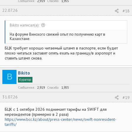
Сообщения
2,919
Спасибо
1,955
22.07.26
#18
Bikito написал(а):
На форуме Винского свежий опыт по получению карт в
Казахстане.
БЦК требует хорошо читаемый штамп в паспорте, если будет
плохо читаться заставят опять ехать на границу/в аэропорт и
ставить штамп снова.
Bikito
B
Куратор
Сообщения
2,919
Спасибо
1,955
31.07.26
#19
БЦК с 1 октября 2026 поднимает тарифы на SWIFT для
нерезидентов (примерно в 2 раза)
https://www.bcc.kz/about/press-center/news/swift-nonresident-
tariffs/