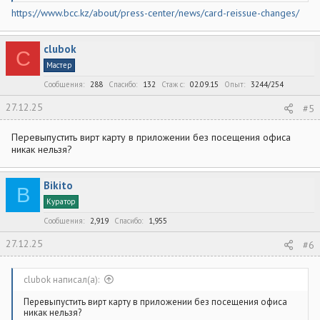
https://www.bcc.kz/about/press-center/news/card-reissue-changes/
clubok
C
Мастер
Сообщения
288
Спасибо
132
Стаж c
02.09.15
Опыт
3244/254
27.12.25
#5
Перевыпустить вирт карту в приложении без посещения офиса
никак нельзя?
Bikito
B
Куратор
Сообщения
2,919
Спасибо
1,955
27.12.25
#6
clubok написал(а):
Перевыпустить вирт карту в приложении без посещения офиса
никак нельзя?