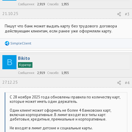
Сообщения
2,919
Спасибо
1,955
21.10.25
#3
Пишут что банк может выдать карту без трудового договора
действующим клиентам, если ранее уже оформляли карту.
Р
SimpleClient
е
а
к
Bikito
ц
B
и
Куратор
и
:
Сообщения
2,919
Спасибо
1,955
27.12.25
#4
С 28 ноября 2025 года обновлены правила по количеству карт,
которые может иметь один держатель.
Один клиент может оформить не более 4 банковских карт,
включая корпоративные. В лимит входят все типы карт:
дебетовые, кредитные, премиальные и корпоративные.
Не входят в лимит детские и социальные карты.