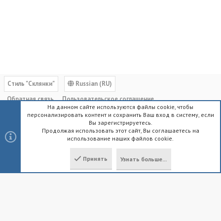
Cтиль "Склянки"
Russian (RU)
Обратная связь
Пользовательское соглашение
На данном сайте используются файлы cookie, чтобы
Политика конфиденциальности
Помощь
Главная
R
персонализировать контент и сохранить Ваш вход в систему, если
S
Вы зарегистрируетесь.
S
Продолжая использовать этот сайт, Вы соглашаетесь на
использование наших файлов cookie.
®
Community platform by XenForo
© 2010-2023 XenForo Ltd.
|
Style by
ThemeHouse
Принять
Узнать больше...
Локализация от
XenForo.Info
Сверху
Снизу