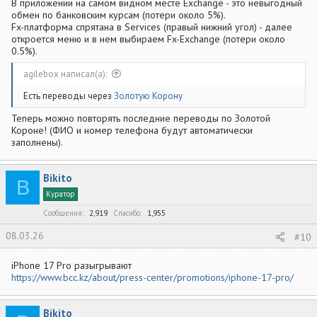
В приложении на самом видном месте Exchange - это невыгодный
обмен по банковским курсам (потери около 5%).
Fx-платформа спрятана в Services (правый нижний угол) - далее
откроется меню и в нем выбираем Fx-Exchange (потери около
0.5%).
agilebox написал(а):
Есть переводы через
Золотую Корону
Теперь можно повторять последние переводы по Золотой
Короне! (ФИО и номер телефона будут автоматически
заполнены).
Bikito
B
Куратор
Сообщения
2,919
Спасибо
1,955
08.03.26
#10
iPhone 17 Pro разыгрывают
https://www.bcc.kz/about/press-center/promotions/iphone-17-pro/
Bikito