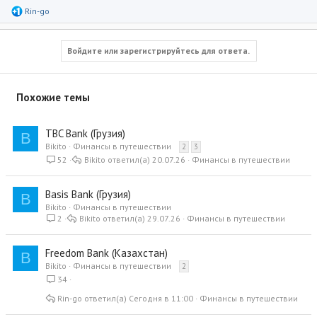
Р
Rin-go
е
а
к
ц
Войдите или зарегистрируйтесь для ответа.
и
и
:
Похожие темы
TBC Bank (Грузия)
B
Bikito
Финансы в путешествии
2
3
52
Bikito
20.07.26
Финансы в путешествии
Basis Bank (Грузия)
B
Bikito
Финансы в путешествии
2
Bikito
29.07.26
Финансы в путешествии
Freedom Bank (Казахстан)
B
Bikito
Финансы в путешествии
2
34
Rin-go
Сегодня в 11:00
Финансы в путешествии