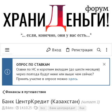
Вход
Регистрация
ОПРОС ПО СТАВКАМ
Ставки по НС и коротким вкладам (до шести месяцев)
через полгода будут ниже или выше чем сейчас?
Принять участие в опросе можно
здесь
.
Финансы в путешествии
Банк ЦентрКредит (Казахстан)
(читает 1)
А
Д
Т
Bikito
14.10.25
bcc
банк центркредит
бцк