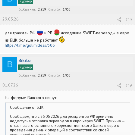
Куратор
Сообщения
2,919
Спасибо
1,955
29.05.26
#15
для граждан РФ
и РБ
исходящие SWIFT-переводы в евро
из БЦК больше не работают
https://t.me/golimitIess/306
Bikito
B
Куратор
Сообщения
2,919
Спасибо
1,955
01.07.26
#16
На форуме Винского пишут:
Сообщение от БЦК:
Сообщаем, что с 26.06.2026 для резидентов РФ временно
недоступна отправка переводов в евро через SWIFT. Причина —
отказ нашего основного корреспондентского банка в евро от
проведения данных операций в соответствии со своей
внутренней политикой.