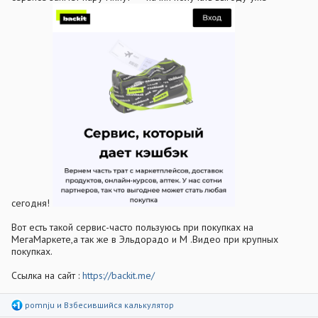
сегодня!
Вот есть такой сервис-часто пользуюсь при покупках на
МегаМаркете,а так же в Эльдорадо и М .Видео при крупных
покупках.
Ссылка на сайт :
https://backit.me/
Р
pomnju
и
Взбесившийся калькулятор
е