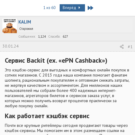
в
а
т
т
Last
1 из 60
Вперёд
о
а
р
н
KALIM
т
а
е
ч
Старожил
м
а
Сообщения
1,124
Спасибо
627
ы
л
а
30.01.24
#1
Сервис Backit (ex. «ePN Cashback»)​
Это кэшбэк-сервис для выгодных и комфортных онлайн покупок в
сотнях магазинов. С 2013 года наша компания помогает фанатам
шопинга, рациональным покупателям и оптовикам снижать затраты,
не жертвуя качеством и ассортиментом. Для миллионов наших
пользователей мы собрали более 400 надежных интернет-
магазинов, агрегаторов билетов и сервисов заказа услуг, в
которых можно получить возврат процентов практически за
любую покупку онлайн.
Как работает кэшбэк сервис​
Почти все крупные ритейлеры сегодня продвигают товары через
кэшбэк-сервисы. Мы помогаем им в этом: размещаем ссылки на