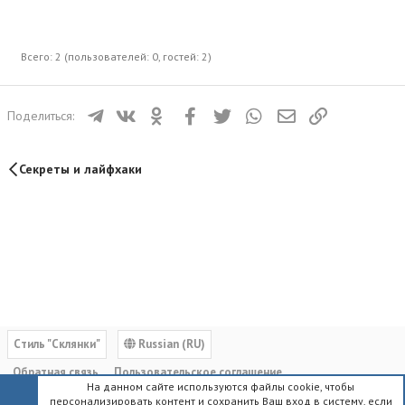
Всего: 2 (пользователей: 0, гостей: 2)
Телеграм
ВКонтакте
Одноклассники
Facebook
Twitter
WhatsApp
Электронная почта
Ссылка
Поделиться:
Секреты и лайфхаки
Cтиль "Склянки"
Russian (RU)
Обратная связь
Пользовательское соглашение
На данном сайте используются файлы cookie, чтобы
Политика конфиденциальности
Помощь
Главная
R
персонализировать контент и сохранить Ваш вход в систему, если