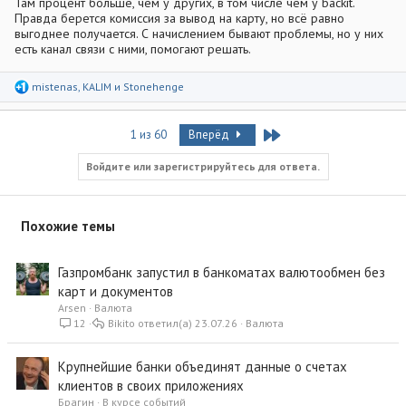
Там процент больше, чем у других, в том числе чем у backit.
Правда берется комиссия за вывод на карту, но всё равно
выгоднее получается. С начислением бывают проблемы, но у них
есть канал связи с ними, помогают решать.
Р
mistenas
,
KALIM
и
Stonehenge
е
а
к
Last
1 из 60
Вперёд
ц
и
и
Войдите или зарегистрируйтесь для ответа.
:
Похожие темы
Газпромбанк запустил в банкоматах валютообмен без
карт и документов
Arsen
Валюта
12
Bikito
23.07.26
Валюта
Крупнейшие банки объединят данные о счетах
клиентов в своих приложениях
Брагин
В курсе событий