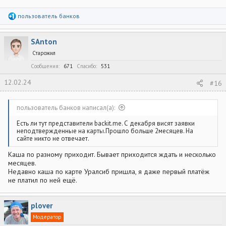
Р
пользователь банков
е
а
к
SAnton
ц
и
Старожил
и
:
Сообщения
671
Спасибо
531
12.02.24
#16
пользователь банков написал(а):
Есть ли тут представители backit.me. С декабря висят заявки
неподтвержденные на карты.Прошло больше 2месяцев. На
сайте никто не отвечает.
Каша по разному приходит. Бывает приходится ждать и несколько
месяцев.
Недавно каша по карте Уралсиб пришла, я даже первый платёж
не платил по ней ещё.
plover
Модератор