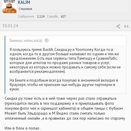
KALIM
ц
и
Старожил
и
:
Сообщения
1,124
Спасибо
627
30.01.24
#4
Банкиус написал(а):
Я пользуюсь тремя: BackIt, Скидка.ру и Yoomoney. Когда-то в
одном, когда-то в другом больше наливают по одним и тем же
предложениям. Есть еще сервисы типа Пампаду и СравниЛабс,
которые для агентов по продаже разных товаров и услуг,
некоторые из которых можно продавать и самому себе (если не
возбраняется рекламодателем).
На Бэките и подобным всегда покупаю в анонимной вкладке в
браузере, чтобы не приехали чьи-нибудь другие партнерки в
куках.
Скидка ру тоже есть и в ней тоже через раз стало отражаться
(приходится писать в тех поддержку и и прикладывать фото
покупки,фото чек и скриншот кабинета)-в общем танцы с бубном .
Может быть Эльдорадо и М Видео стали считать только
оплаченный онлайн ,а в правилах до сих пор написано по старому
.
Или в блок я попал .