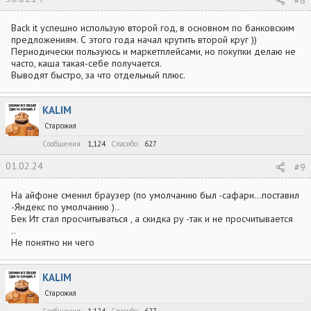
#8
Back it успешно использую второй год, в основном по банковским
предложениям. С этого года начал крутить второй круг ))
Периодически пользуюсь и маркетплейсами, но покупки делаю не
часто, каша такая-себе получается.
Выводят быстро, за что отдельный плюс.
KALIM
Старожил
Сообщения
1,124
Спасибо
627
01.02.24
#9
На айфоне сменил браузер (по умолчанию был -сафари…поставил
-Яндекс по умолчанию )..
Бек Ит стал просчитываться , а скидка ру -так и не просчитывается
..
Не понятно ни чего
KALIM
Старожил