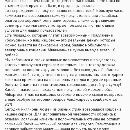
магазины на нашем сайте, в соцсетях и рассылках. Переходы по
ссылкам фиксируются в базе, и продавцы начисляют
вознаграждение за покупки наших пользователей. Бóльшую часть
комиссии мы возвращаем самому покупателю в виде кэшбэка.
Благодаря хорошей репутации сервиса с нами сотрудничают
сотни крупных магазинов, которые предоставляют выгодные
условия для наших пользователей
Есть площадки, которые платят всевозможными «баллами» и
«бонусами», но наш кэшбэк ― это реальные деньги, которые
можно вывести на банковские карты, баланс мобильного и
электронные кошельки. Минимальная сумма вывода всего 10
рублей.
Мы заботимся о своих активных пользователях и покупателях,
которые пользуются сервисом впервые. Наша техподдержка
отвечает на вопросы круглосуточно и без выходных. Любители
максимальной выгоды точно останутся довольны: мы часто дарим
клиентам промокоды на повышенные скидки и другие приятные
бонусы. С нами ты точно сможешь сэкономить достойную сумму!
Backit ― настоящая находка для покупателей маркетплейса
AliExpress. У нас ты найдёшь стабильно высокие ставки возвратов,
а еще особую категорию товаров АлиЭкспресс с кэшбэком до
81%.
Сегодня миллионы людей из разных стран возвращают кэшбэк в
нашем сервисе. Для дополнительной уверенности обратись к
отзывам: лояльные клиенты и положительные отзывы не оставят
сомнений: Backit ― отличный сервис для каждого. Регистрация в
сервисе займет пару минут ― начни получать выгоду уже