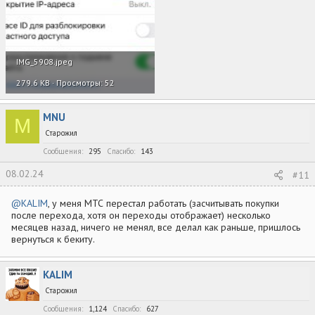
IMG_5908.jpeg
279.6 KB · Просмотры: 52
MNU
M
Старожил
Сообщения
295
Спасибо
143
08.02.24
#11
@KALIM
, у меня МТС перестал работать (засчитывать покупки
после перехода, хотя он переходы отображает) несколько
месяцев назад, ничего не менял, все делал как раньше, пришлось
вернуться к бекиту.
KALIM
Старожил
Сообщения
1,124
Спасибо
627