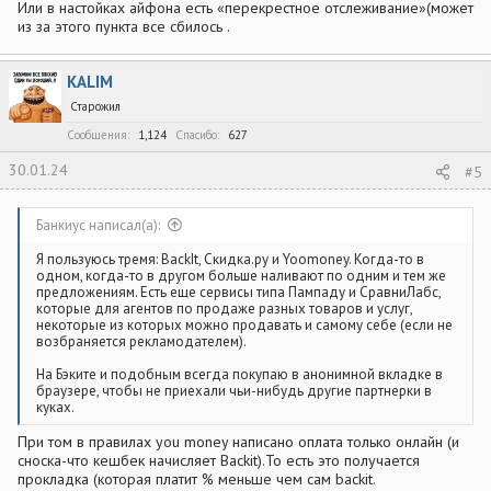
Или в настойках айфона есть «перекрестное отслеживание»(может
из за этого пункта все сбилось .
KALIM
Старожил
Сообщения
1,124
Спасибо
627
30.01.24
#5
Банкиус написал(а):
Я пользуюсь тремя: BackIt, Скидка.ру и Yoomoney. Когда-то в
одном, когда-то в другом больше наливают по одним и тем же
предложениям. Есть еще сервисы типа Пампаду и СравниЛабс,
которые для агентов по продаже разных товаров и услуг,
некоторые из которых можно продавать и самому себе (если не
возбраняется рекламодателем).
На Бэките и подобным всегда покупаю в анонимной вкладке в
браузере, чтобы не приехали чьи-нибудь другие партнерки в
куках.
При том в правилах you money написано оплата только онлайн (и
сноска-что кешбек начисляет Backit).То есть это получается
прокладка (которая платит % меньше чем сам backit.