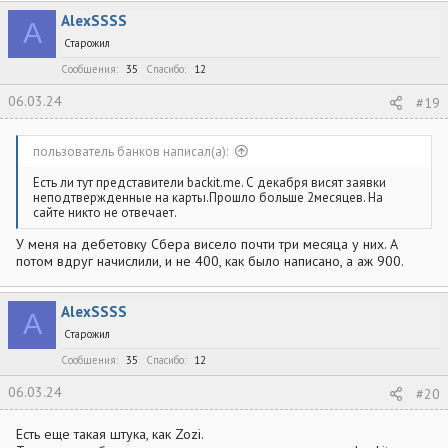
к
AlexSSSS
ц
A
и
Старожил
и
:
Сообщения
35
Спасибо
12
06.03.24
#19
пользователь банков написал(а):
Есть ли тут представители backit.me. С декабря висят заявки
неподтвержденные на карты.Прошло больше 2месяцев. На
сайте никто не отвечает.
У меня на дебетовку Сбера висело почти три месяца у них. А
потом вдруг начислили, и не 400, как было написано, а аж 900.
AlexSSSS
A
Старожил
Сообщения
35
Спасибо
12
06.03.24
#20
Есть еще такая штука, как Zozi.