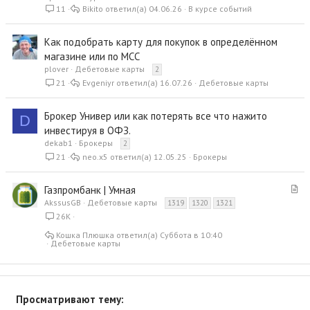
11
Bikito
04.06.26
В курсе событий
Как подобрать карту для покупок в определённом
магазине или по MCC
plover
Дебетовые карты
2
21
Evgeniyr
16.07.26
Дебетовые карты
Брокер Универ или как потерять все что нажито
D
инвестируя в ОФЗ.
dekab1
Брокеры
2
21
neo.x5
12.05.25
Брокеры
С
Газпромбанк | Умная
т
AkssusGB
Дебетовые карты
1319
1320
1321
а
26K
т
Кошка Плюшка
Суббота в 10:40
ь
Дебетовые карты
я
Просматривают тему: