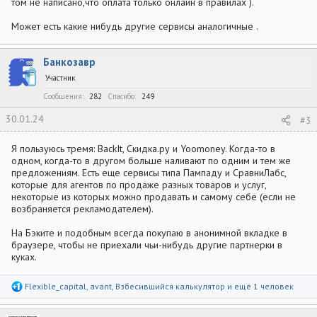
том не написано,что оплата только онлайн в правилах ).
Может есть какие нибудь другие сервисы аналогичные .
Банкозавр
Участник
Сообщения
282
Спасибо
249
30.01.24
#3
Я пользуюсь тремя: BackIt, Скидка.ру и Yoomoney. Когда-то в
одном, когда-то в другом больше наливают по одним и тем же
предложениям. Есть еще сервисы типа Пампаду и СравниЛабс,
которые для агентов по продаже разных товаров и услуг,
некоторые из которых можно продавать и самому себе (если не
возбраняется рекламодателем).
На Бэките и подобным всегда покупаю в анонимной вкладке в
браузере, чтобы не приехали чьи-нибудь другие партнерки в
куках.
Р
Flexible_capital
,
avant
,
Взбесившийся калькулятор
и ещё 1 человек
е
а
к