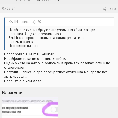
Сообщения
1,124
Спасибо
627
07.02.24
#10
KALIM написал(а):
На айфоне сменил браузер (по умолчанию был -сафари…
поставил -Яндекс по умолчанию )..
Бек Ит стал просчитываться , а скидка ру -так и не
просчитывается ..
Не понятно ни чего
Попробовал еще МТС кешбек.
На айфоне тоже не отразила кешбек.
Видимо чето на айфоне обновили в правилах безопасности и не
отслеживает .
Погуглил -написано про перекретное отслеживание..вроде все
активировал ..
Непонятно в чем дело
Вложения