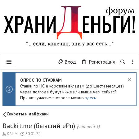
Вход
Регистрация
ОПРОС ПО СТАВКАМ
Ставки по НС и коротким вкладам (до шести месяцев)
через полгода будут ниже или выше чем сейчас?
Принять участие в опросе можно
здесь
.
Секреты и лайфхаки
Backit.me (бывший ePn)
(читает 1)
А
Д
KALIM
30.01.24