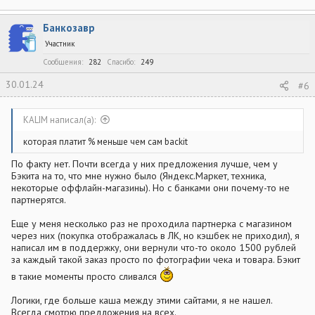
Банкозавр
Участник
Сообщения
282
Спасибо
249
30.01.24
#6
KALIM написал(а):
которая платит % меньше чем сам backit
По факту нет. Почти всегда у них предложения лучше, чем у
Бэкита на то, что мне нужно было (Яндекс.Маркет, техника,
некоторые оффлайн-магазины). Но с банками они почему-то не
партнерятся.
Еще у меня несколько раз не проходила партнерка с магазином
через них (покупка отображалась в ЛК, но кэшбек не приходил), я
написал им в поддержку, они вернули что-то около 1500 рублей
за каждый такой заказ просто по фотографии чека и товара. Бэкит
в такие моменты просто сливался
Логики, где больше каша между этими сайтами, я не нашел.
Всегда смотрю предложения на всех.