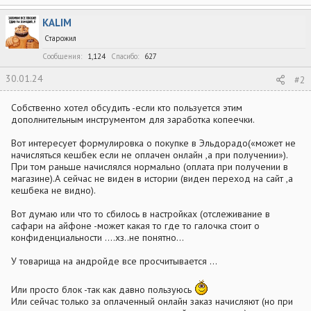
а
к
KALIM
ц
и
Старожил
и
:
Сообщения
1,124
Спасибо
627
30.01.24
#2
Собственно хотел обсудить -если кто пользуется этим
дополнительным инструментом для заработка копеечки.
Вот интересует формулировка о покупке в Эльдорадо(«может не
начисляться кешбек если не оплачен онлайн ,а при получении»).
При том раньше начислялся нормально (оплата при получении в
магазине).А сейчас не виден в истории (виден переход на сайт ,а
кешбека не видно).
Вот думаю или что то сбилось в настройках (отслеживание в
сафари на айфоне -может какая то где то галочка стоит о
конфиденциальности ….хз..не понятно…
У товарища на андройде все просчитывается …
Или просто блок -так как давно пользуюсь
Или сейчас только за оплаченный онлайн заказ начисляют (но при