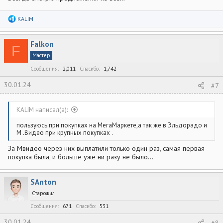
Р
KALIM
е
а
к
Falkon
ц
F
и
Мастер
и
:
Сообщения
2,011
Спасибо
1,742
30.01.24
#7
KALIM написал(а):
пользуюсь при покупках на МегаМаркете,а так же в Эльдорадо и
М .Видео при крупных покупках .
За Мвидео через них выплатили только один раз, самая первая
покупка была, и больше уже ни разу не было...
SAnton
Старожил
Сообщения
671
Спасибо
531
30.01.24