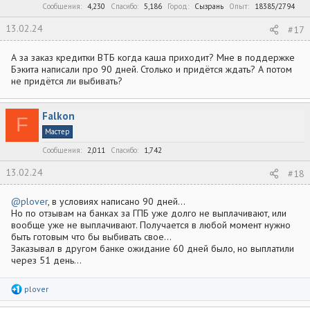
Сообщения
4,230
Спасибо
5,186
Город
Сызрань
Опыт
18385/2794
13.02.24
#17
А за заказ кредитки ВТБ когда каша приходит? Мне в поддержке
Бэкита написали про 90 дней. Столько и придётся ждать? А потом
не придётся ли выбивать?
Falkon
F
Мастер
Сообщения
2,011
Спасибо
1,742
13.02.24
#18
@plover
, в условиях написано 90 дней...
Но по отзывам на банках за ГПБ уже долго не выплачивают, или
вообще уже не выплачивают. Получается в любой момент нужно
быть готовым что бы выбивать свое...
Заказывал в другом банке ожидание 60 дней было, но выплатили
через 51 день...
Р
plover
е
а