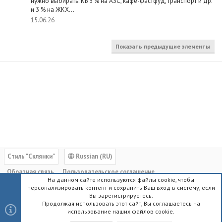
нужно выбирать: КБ 5 % на АЗС, кафе-фастфуд, транспорт и др.
и 3 % на ЖКХ...
15.06.26
Показать предыдущие элементы
Cтиль "Склянки"
Russian (RU)
Обратная связь
Пользовательское соглашение
На данном сайте используются файлы cookie, чтобы
Политика конфиденциальности
Помощь
Главная
R
персонализировать контент и сохранить Ваш вход в систему, если
S
Вы зарегистрируетесь.
S
Продолжая использовать этот сайт, Вы соглашаетесь на
использование наших файлов cookie.
®
Community platform by XenForo
© 2010-2023 XenForo Ltd.
|
Style by